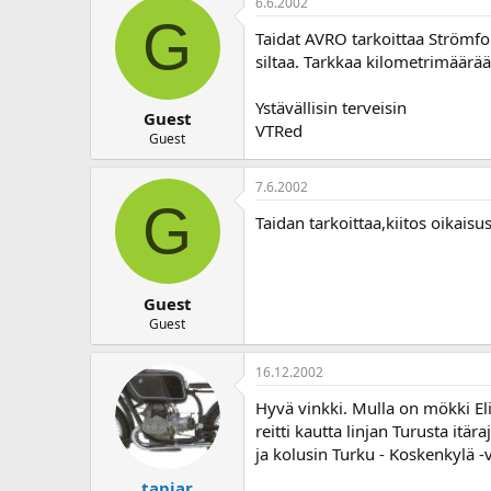
6.6.2002
o
G
i
Taidat AVRO tarkoittaa Strömfo
t
siltaa. Tarkkaa kilometrimäärää 
t
a
Ystävällisin terveisin
j
Guest
VTRed
a
Guest
7.6.2002
G
Taidan tarkoittaa,kiitos oikaisu
Guest
Guest
16.12.2002
Hyvä vinkki. Mulla on mökki Eli
reitti kautta linjan Turusta itä
ja kolusin Turku - Koskenkylä -
tapjar