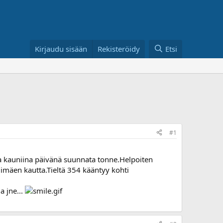
Kirjaudu sisään
Rekisteröidy
Etsi
#1
a kauniina päivänä suunnata tonne.Helpoiten
limäen kautta.Tieltä 354 kääntyy kohti
a jne...