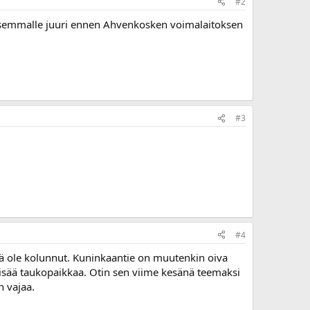
#2
ä vasemmalle juuri ennen Ahvenkosken voimalaitoksen
#3
#4
elä ole kolunnut. Kuninkaantie on muutenkin oiva
ihtyisää taukopaikkaa. Otin sen viime kesänä teemaksi
n vajaa.