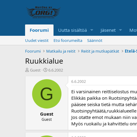
Foorumi
Uutta sisältöä
Jäsenet
Mot
Uudet viestit
Etsi foorumeilta
Säännöt
Foorumi
Matkailu ja reitit
Reitit ja mutkapätkät
Etelä
Ruukkialue
K
A
Guest
6.6.2002
e
l
s
o
6.6.2002
k
i
G
Ei varsinainen reittiselostus m
u
t
s
u
Elikkäs paikka on Ruotsinpyht
t
s
pääsee seiska tietä mutta sehän
e
p
Ruotsinpyhtäätä,ruukkialueelle
Guest
l
ä
Jos otatte emot mukaan niin var
u
i
Guest
Myös ruokailu ja kahvittelu onn
n
v
a
ä
l