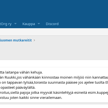
Org ry
Kauppa
Discord
-Suomen mutkareitit
utta laitanpa vähän kehuja.
ään Ruukki,jos vähänkään kiinnostaa moinen miljöö niin kannatta
 on tappavan tylsää,toisesta suunnasta pääsee jos ajelee tuolta E
 opasteet pääväylältä.
oitus,siellä pajoja jotka myyvät käsintehtyjä esineitä esim.kuppej
istuu joten kaikki sinne vierailemaan.