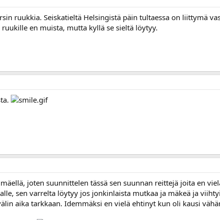
rsin ruukkia. Seiskatieltä Helsingistä päin tultaessa on liittym
ruukille en muista, mutta kyllä se sieltä löytyy.
sta.
mäellä, joten suunnittelen tässä sen suunnan reittejä joita en vi
rajalle, sen varrelta löytyy jos jonkinlaista mutkaa ja mäkeä ja vi
välin aika tarkkaan. Idemmäksi en vielä ehtinyt kun oli kausi vähä