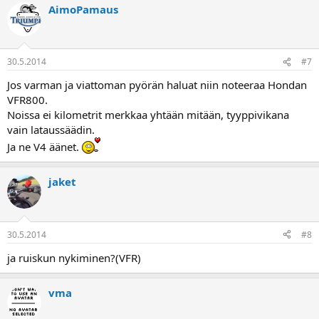
AimoPamaus
30.5.2014
#7
Jos varman ja viattoman pyörän haluat niin noteeraa Hondan
VFR800.
Noissa ei kilometrit merkkaa yhtään mitään, tyyppivikana
vain lataussäädin.
Ja ne V4 äänet.
jaket
30.5.2014
#8
ja ruiskun nykiminen?(VFR)
vma