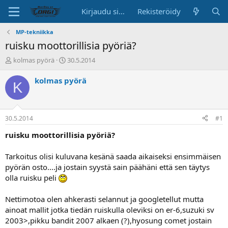
Kirjaudu sisään
Rekisteröidy
MP-tekniikka
ruisku moottorillisia pyöriä?
K
A
kolmas pyörä
30.5.2014
e
l
s
o
kolmas pyörä
K
k
i
u
t
s
u
t
s
30.5.2014
#1
e
p
l
ä
ruisku moottorillisia pyöriä?
u
i
n
v
Tarkoitus olisi kuluvana kesänä saada aikaiseksi ensimmäisen
a
ä
pyörän osto....ja jostain syystä sain päähäni että sen täytys
l
olla ruisku peli
o
i
t
Nettimotoa olen ahkerasti selannut ja googletellut mutta
t
ainoat mallit jotka tiedän ruiskulla oleviksi on er-6,suzuki sv
a
2003>,pikku bandit 2007 alkaen (?),hyosung comet jostain
j