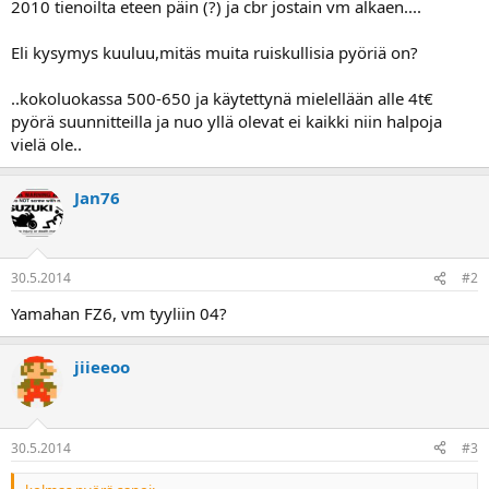
2010 tienoilta eteen päin (?) ja cbr jostain vm alkaen....
a
Eli kysymys kuuluu,mitäs muita ruiskullisia pyöriä on?
..kokoluokassa 500-650 ja käytettynä mielellään alle 4t€
pyörä suunnitteilla ja nuo yllä olevat ei kaikki niin halpoja
vielä ole..
Jan76
30.5.2014
#2
Yamahan FZ6, vm tyyliin 04?
jiieeoo
30.5.2014
#3