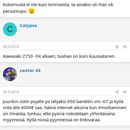
Kokemusta ei ole kuin tonnisesta, se ainakin oli ihan ok
perusmopo.
Calypso
C
30.5.2014
#5
Kawasaki Z750 -04 alkaen, tuohan on kuin kuussatanen.
cantor 43
30.5.2014
#6
Juurikin ostin pojalle yo lahjaksi 650 banditin vm.-07 ja kyllä
niitä alle 4000€ saa. Näinä internet aikoina kun ilmoittaminen
on ilmaista, tuntuu, että pyöriä roikotetaan ylihintaisena
myynnissä. Kyllä niissä pyynneissä on tinkivaraa.