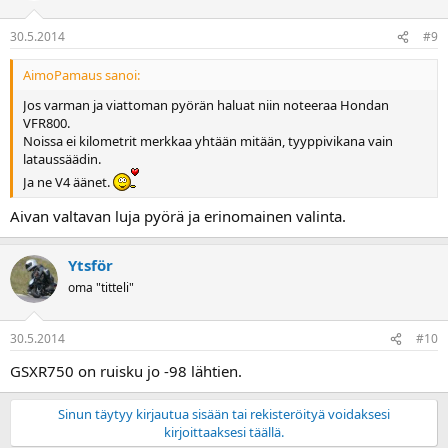
30.5.2014
#9
AimoPamaus sanoi:
Jos varman ja viattoman pyörän haluat niin noteeraa Hondan
VFR800.
Noissa ei kilometrit merkkaa yhtään mitään, tyyppivikana vain
lataussäädin.
Ja ne V4 äänet.
Aivan valtavan luja pyörä ja erinomainen valinta.
Ytsför
oma "titteli"
30.5.2014
#10
GSXR750 on ruisku jo -98 lähtien.
Sinun täytyy kirjautua sisään tai rekisteröityä voidaksesi
kirjoittaaksesi täällä.