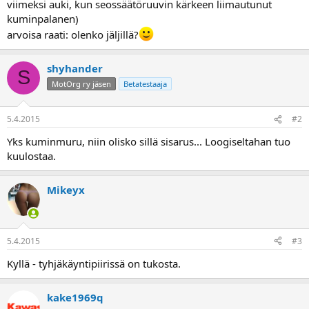
viimeksi auki, kun seossäätöruuvin kärkeen liimautunut
a
kuminpalanen)
arvoisa raati: olenko jäljillä?
shyhander
S
MotOrg ry jäsen
Betatestaaja
5.4.2015
#2
Yks kuminmuru, niin olisko sillä sisarus... Loogiseltahan tuo
kuulostaa.
Mikeyx
5.4.2015
#3
Kyllä - tyhjäkäyntipiirissä on tukosta.
kake1969q