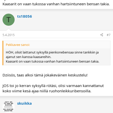
Kaasarit on vaan tukossa vanhan hartsiintuneen bensan takia.
ts18056
T
5.4.2015
#7
Pekkavee sanoi:
HÖH, olisit laittanut syksyllä pienkonebensaa sinne tankkiin ja
ajanut sen kanssa kaasareihin.
Kaasarit on vaan tukossa vanhan hartsiintuneen bensan takia.
Dziisös, taas alkoi tämä jokakeväinen keskustelu!
JOS toi jo kerran syksyllä rötäsi, olisi varmaan kannattanut
koko viime kesä ajaa niillä ruohonleikkuribensoilla.
skuikka