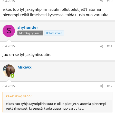
6.4.2015
#10
eikös tuo tyhjäkäyntipiirin suutin ollut pilot jet?? atomia
pienempi reikä ilmeisesti kyseessä. taida uusia nuo varuulta...
shyhander
S
MotOrg ry jäsen
Betatestaaja
6.4.2015
#11
Juu on se tyhjäkäyntisuutin.
Mikeyx
6.4.2015
#12
kake1969q sanoi:
eikös tuo tyhjäkäyntipiirin suutin ollut pilot jet?? atomia pienempi
reikä ilmeisesti kyseessä. taida uusia nuo varuulta...