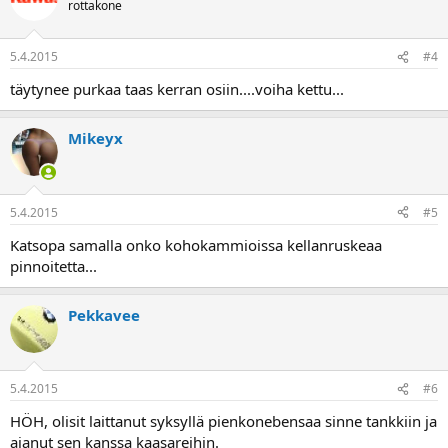
rottakone
5.4.2015
#4
täytynee purkaa taas kerran osiin....voiha kettu...
Mikeyx
5.4.2015
#5
Katsopa samalla onko kohokammioissa kellanruskeaa
pinnoitetta...
Pekkavee
5.4.2015
#6
HÖH, olisit laittanut syksyllä pienkonebensaa sinne tankkiin ja
ajanut sen kanssa kaasareihin.