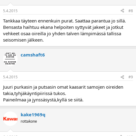
5.4.2015
#8
Tankkaa täyteen ennenkuin purat. Saattaa parantua jo sillä.
Bensasta haihtuu ekana helpoiten syttyvät jakeet ja jotkut
vehkeet osaa oireilla jo yhden talven lämpimässä tallissa
seisomisen jälkeen.
camshaft6
5.4.2015
#9
Juuri purkasin ja putsasin omat kaasarit samojen oireiden
takia,tyhjäkäyntipiirissä tukos.
Paineilmaa ja jynssäsystä,kyllä se siitä.
kake1969q
rottakone