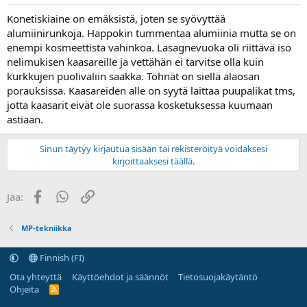
Konetiskiaine on emäksistä, joten se syövyttää
alumiinirunkoja. Happokin tummentaa alumiinia mutta se on
enempi kosmeettista vahinkoa. Lasagnevuoka oli riittävä iso
nelimukisen kaasareille ja vettähän ei tarvitse olla kuin
kurkkujen puoliväliin saakka. Töhnät on siellä alaosan
porauksissa. Kaasareiden alle on syytä laittaa puupalikat tms,
jotta kaasarit eivät ole suorassa kosketuksessa kuumaan
astiaan.
Sinun täytyy kirjautua sisään tai rekisteröityä voidaksesi
kirjoittaaksesi täällä.
Facebook
WhatsApp
Linkki
Jaa:
MP-tekniikka
Finnish (FI)
Ota yhteyttä
Käyttöehdot ja säännöt
Tietosuojakäytäntö
Ohjeita
R
S