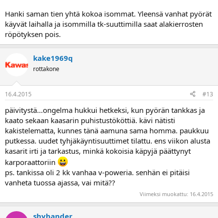
Hanki saman tien yhtä kokoa isommat. Yleensä vanhat pyörät
käyvät laihalla ja isommilla tk-suuttimilla saat alakierrosten
röpötyksen pois.
kake1969q
rottakone
16.4.2015
#13
päivitystä...ongelma hukkui hetkeksi, kun pyörän tankkas ja
kaato sekaan kaasarin puhistustököttiä. kävi nätisti
kakistelematta, kunnes tänä aamuna sama homma. paukkuu
putkessa. uudet tyhjäkäyntisuuttimet tilattu. ens viikon alusta
kasarit irti ja tarkastus, minkä kokoisia käpyjä päättynyt
karporaattoriin
ps. tankissa oli 2 kk vanhaa v-poweria. senhän ei pitäisi
vanheta tuossa ajassa, vai mitä??
Viimeksi muokattu:
16.4.2015
shyhander