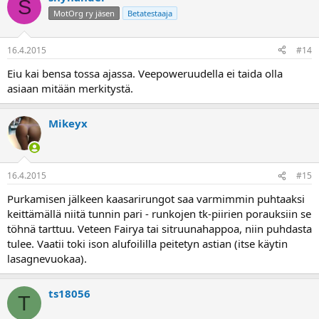
S
MotOrg ry jäsen
Betatestaaja
16.4.2015
#14
Eiu kai bensa tossa ajassa. Veepoweruudella ei taida olla
asiaan mitään merkitystä.
Mikeyx
16.4.2015
#15
Purkamisen jälkeen kaasarirungot saa varmimmin puhtaaksi
keittämällä niitä tunnin pari - runkojen tk-piirien porauksiin se
töhnä tarttuu. Veteen Fairya tai sitruunahappoa, niin puhdasta
tulee. Vaatii toki ison alufoililla peitetyn astian (itse käytin
lasagnevuokaa).
ts18056
T