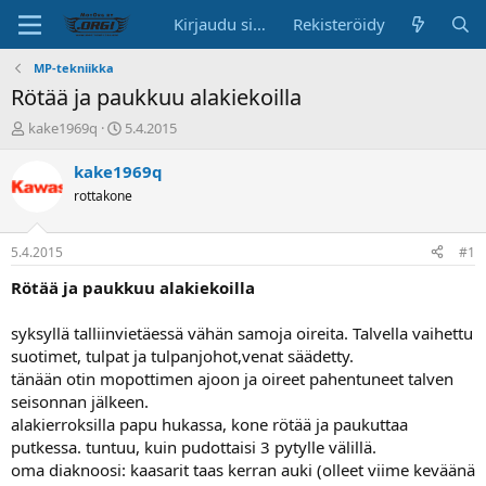
Kirjaudu sisään
Rekisteröidy
MP-tekniikka
Rötää ja paukkuu alakiekoilla
K
A
kake1969q
5.4.2015
e
l
s
o
kake1969q
k
i
rottakone
u
t
s
u
t
s
5.4.2015
#1
e
p
l
ä
Rötää ja paukkuu alakiekoilla
u
i
n
v
syksyllä talliinvietäessä vähän samoja oireita. Talvella vaihettu
a
ä
suotimet, tulpat ja tulpanjohot,venat säädetty.
l
tänään otin mopottimen ajoon ja oireet pahentuneet talven
o
seisonnan jälkeen.
i
t
alakierroksilla papu hukassa, kone rötää ja paukuttaa
t
putkessa. tuntuu, kuin pudottaisi 3 pytylle välillä.
a
oma diaknoosi: kaasarit taas kerran auki (olleet viime keväänä
j