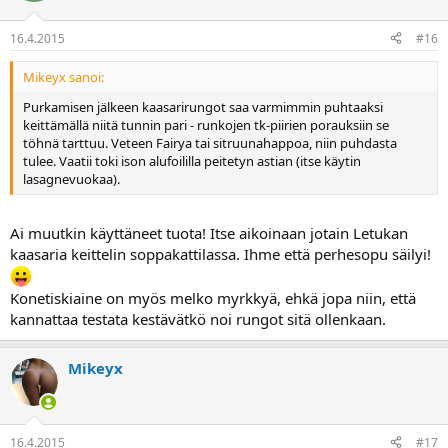
16.4.2015
#16
Mikeyx sanoi:
Purkamisen jälkeen kaasarirungot saa varmimmin puhtaaksi
keittämällä niitä tunnin pari - runkojen tk-piirien porauksiin se
töhnä tarttuu. Veteen Fairya tai sitruunahappoa, niin puhdasta
tulee. Vaatii toki ison alufoililla peitetyn astian (itse käytin
lasagnevuokaa).
Ai muutkin käyttäneet tuota! Itse aikoinaan jotain Letukan
kaasaria keittelin soppakattilassa. Ihme että perhesopu säilyi!
Konetiskiaine on myös melko myrkkyä, ehkä jopa niin, että
kannattaa testata kestävätkö noi rungot sitä ollenkaan.
Mikeyx
16.4.2015
#17