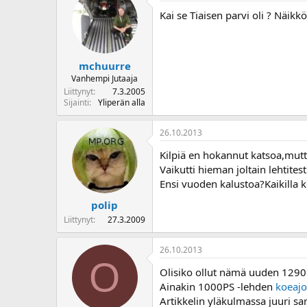
o
Kai se Tiaisen parvi oli ? Näikkö 
i
t
t
a
mchuurre
j
Vanhempi Jutaaja
a
Liittynyt
7.3.2005
Sijainti
Yliperän alla
26.10.2013
Kilpiä en hokannut katsoa,mut
Vaikutti hieman joltain lehtites
Ensi vuoden kalustoa?Kaikilla 
polip
Liittynyt
27.3.2009
26.10.2013
O
Olisiko ollut nämä uuden 1290
Ainakin 1000PS -lehden
koeajo
Artikkelin yläkulmassa juuri s