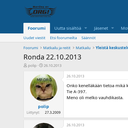
Foorumi
Uutta sisältöä
Jäsenet
Mot
Uudet viestit
Etsi foorumeilta
Säännöt
Foorumi
Matkailu ja reitit
Matkailu
Yleistä keskuste
Ronda 22.10.2013
K
A
polip
26.10.2013
e
l
s
o
26.10.2013
k
i
Onko kenelläkään tietoa mikä k
u
t
s
u
Tie A-397.
t
s
Meno oli melko vauhdikasta.
e
p
polip
l
ä
u
i
Liittynyt
27.3.2009
n
v
a
ä
26.10.2013
l