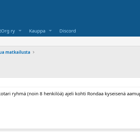
Org ry
Kauppa
Discord
lua matkailusta
otari ryhmä (noin 8 henkilöä) ajeli kohti Rondaa kyseisenä aam