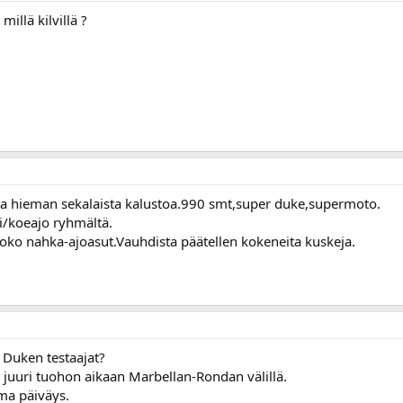
millä kilvillä ?
ta hieman sekalaista kalustoa.990 smt,super duke,supermoto.
ti/koeajo ryhmältä.
koko nahka-ajoasut.Vauhdista päätellen kokeneita kuskeja.
 Duken testaajat?
juuri tuohon aikaan Marbellan-Rondan välillä.
ama päiväys.