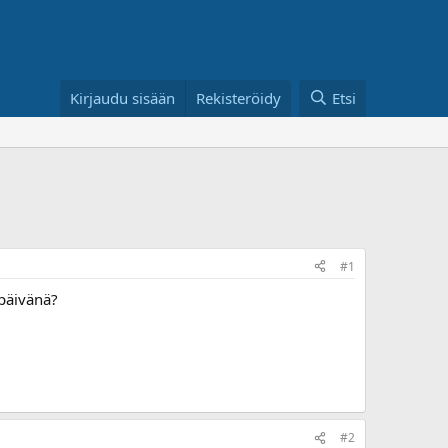
Kirjaudu sisään
Rekisteröidy
Etsi
#1
upäivänä?
#2