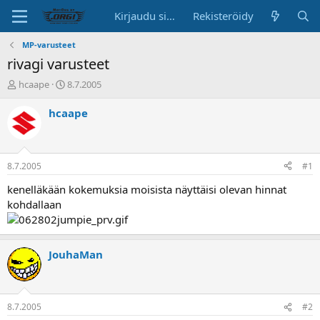
Kirjaudu sisään
Rekisteröidy
MP-varusteet
rivagi varusteet
K
A
hcaape
8.7.2005
e
l
s
o
hcaape
k
i
u
t
s
u
t
s
8.7.2005
#1
e
p
l
ä
kenelläkään kokemuksia moisista näyttäisi olevan hinnat
u
i
kohdallaan
n
v
a
ä
l
o
JouhaMan
i
t
t
a
8.7.2005
#2
j