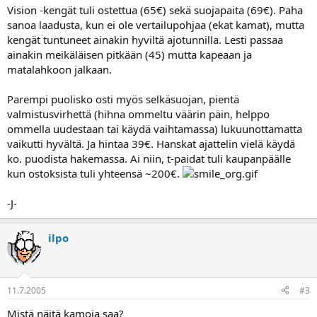
a
Vision -kengät tuli ostettua (65€) sekä suojapaita (69€). Paha
sanoa laadusta, kun ei ole vertailupohjaa (ekat kamat), mutta
kengät tuntuneet ainakin hyviltä ajotunnilla. Lesti passaa
ainakin meikäläisen pitkään (45) mutta kapeaan ja
matalahkoon jalkaan.
Parempi puolisko osti myös selkäsuojan, pientä
valmistusvirhettä (hihna ommeltu väärin päin, helppo
ommella uudestaan tai käydä vaihtamassa) lukuunottamatta
vaikutti hyvältä. Ja hintaa 39€. Hanskat ajattelin vielä käydä
ko. puodista hakemassa. Ai niin, t-paidat tuli kaupanpäälle
kun ostoksista tuli yhteensä ~200€.
-J-
ilpo
11.7.2005
#3
Mistä näitä kamoja saa?