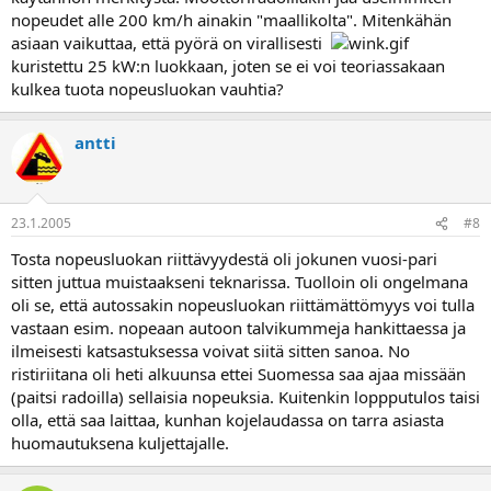
nopeudet alle 200 km/h ainakin "maallikolta". Mitenkähän
asiaan vaikuttaa, että pyörä on virallisesti
kuristettu 25 kW:n luokkaan, joten se ei voi teoriassakaan
kulkea tuota nopeusluokan vauhtia?
antti
23.1.2005
#8
Tosta nopeusluokan riittävyydestä oli jokunen vuosi-pari
sitten juttua muistaakseni teknarissa. Tuolloin oli ongelmana
oli se, että autossakin nopeusluokan riittämättömyys voi tulla
vastaan esim. nopeaan autoon talvikummeja hankittaessa ja
ilmeisesti katsastuksessa voivat siitä sitten sanoa. No
ristiriitana oli heti alkuunsa ettei Suomessa saa ajaa missään
(paitsi radoilla) sellaisia nopeuksia. Kuitenkin loppputulos taisi
olla, että saa laittaa, kunhan kojelaudassa on tarra asiasta
huomautuksena kuljettajalle.