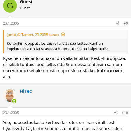
Guest
G
Guest
23.1.2005
#9
(antti @ Tammi. 23 2005 sanoi:
Kuitenkin loppputulos taisi olla, että saa laittaa, kunhan
kojelaudassa on tarra asiasta huomautuksena kuljettajalle.
Kyseinen käytäntö ainakin on vallalla pitkin Keski-Eurooppaa,
eli sikäli tuntuis loogiselle, että Suomessa tehtäisiin samoin
nuo varoitukset alemmista nopeusluokista ko. kulkuneuvon
alla.
HiTec
23.1.2005
#10
Yep, nopeusluokasta kertova tarrotus on ihan virallisesti
hyväksytty käytäntö Suomessa, mutta muistaakseni silläkin