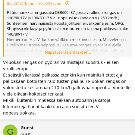
(kap57 @ Tammi. 20 2005 sanoi:
Pitäisi hankkia rengassatsi CBR600 -87, jossa virallinen rengas on
110/80-17V ja 130/80-17 V eli nopeusluokkana on V ( 250 km/h ).
Suhteellisen harvinaisesta koosta johtuen ei valikoima esim. ORG.
Shopissa ole laaja ja pyörässä on muutenkin takana poikkeava koko
140/80-17 V.
Hintaero on H ja V -luokan välillä on melkoinen, esim. Metzelerin ja
Pirellin mallistossa helposti 20-30 euroa/rengas. Pyörällä ei ajella
paljoakaan kotoisten nopeusrajoitusten päälle eli tuntuu hullulta
Napsauta laajentaaksesi...
maksaa satsissa melkein eturenkaan hinta pelkästä nopeusluokasta
. Säästänkö nyt väärässä paikassa hankkiessani H-
V-luokan rengas on pyörän valmistajan suositus - ei sen
luokan gummit Cebariin?
virallisempi.
Et säästä väärässä paikassa etenkin kun mainitsit ettet aja
paljoakaan kotoisten rajoitusten päälle. H-luokan rengas on
valmistettu kestämään 210 km/h jatkuvaa nopeutta. Vanteille
vielä oikean kokoiset renkaat.
Mikäli kuitenkin mielessä saksan autobahn ja satoja
kilometrejä hanat kaakkoon ajoa suosittelen V-
nopeusluokkaa.
Guest
G
Guest