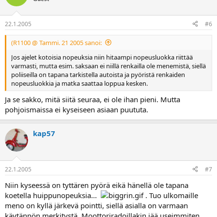
22.1.2005
#6
(R1100 @ Tammi. 21 2005 sanoi:
Jos ajelet kotoisia nopeuksia niin hitaampi nopeusluokka riittää
varmasti, mutta esim. saksaan ei niillä renkailla ole menemistä, siellä
poliiseilla on tapana tarkistella autoista ja pyöristä renkaiden
nopeusluokkia ja matka saattaa loppua kesken.
Ja se sakko, mitä siitä seuraa, ei ole ihan pieni. Mutta
pohjoismaissa ei kyseiseen asiaan puututa.
kap57
22.1.2005
#7
Niin kyseessä on tyttären pyörä eikä hänellä ole tapana
koetella huippunopeuksia...
. Tuo ulkomaille
meno on kyllä järkevä pointti, siellä asialla on varmaan
käytännön merkitystä. Moottoriradoillakin jää useimmiten