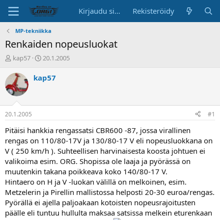
Kirjaudu sisään
Rekisteröidy
MP-tekniikka
Renkaiden nopeusluokat
K
A
kap57
20.1.2005
e
l
s
o
kap57
k
i
u
t
s
u
t
s
20.1.2005
#1
e
p
l
ä
Pitäisi hankkia rengassatsi CBR600 -87, jossa virallinen
u
i
rengas on 110/80-17V ja 130/80-17 V eli nopeusluokkana on
n
v
V ( 250 km/h ). Suhteellisen harvinaisesta koosta johtuen ei
a
ä
valikoima esim. ORG. Shopissa ole laaja ja pyörässä on
l
muutenkin takana poikkeava koko 140/80-17 V.
o
Hintaero on H ja V -luokan välillä on melkoinen, esim.
i
t
Metzelerin ja Pirellin mallistossa helposti 20-30 euroa/rengas.
t
Pyörällä ei ajella paljoakaan kotoisten nopeusrajoitusten
a
päälle eli tuntuu hullulta maksaa satsissa melkein eturenkaan
j