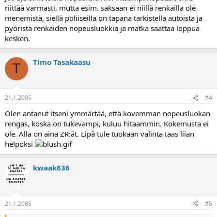
riittää varmasti, mutta esim. saksaan ei niillä renkailla ole
menemistä, siellä poliiseilla on tapana tarkistella autoista ja
pyöristä renkaiden nopeusluokkia ja matka saattaa loppua
kesken.
Timo Tasakaasu
T
21.1.2005
#4
Olen antanut itseni ymmärtää, että kovemman nopeusluokan
rengas, koska on tukevampi, kuluu hitaammin. Kokemusta ei
ole. Alla on aina ZR:ät. Eipä tule tuokaan valinta taas liian
helpoksi
kwaak636
21.1.2005
#5