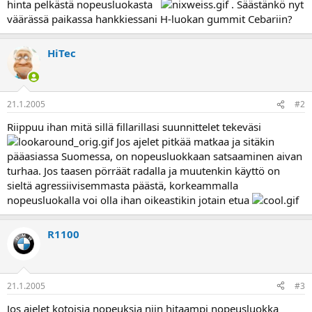
hinta pelkästä nopeusluokasta
. Säästänkö nyt
a
väärässä paikassa hankkiessani H-luokan gummit Cebariin?
HiTec
21.1.2005
#2
Riippuu ihan mitä sillä fillarillasi suunnittelet tekeväsi
Jos ajelet pitkää matkaa ja sitäkin
pääasiassa Suomessa, on nopeusluokkaan satsaaminen aivan
turhaa. Jos taasen pörräät radalla ja muutenkin käyttö on
sieltä agressiivisemmasta päästä, korkeammalla
nopeusluokalla voi olla ihan oikeastikin jotain etua
R1100
21.1.2005
#3
Jos ajelet kotoisia nopeuksia niin hitaampi nopeusluokka