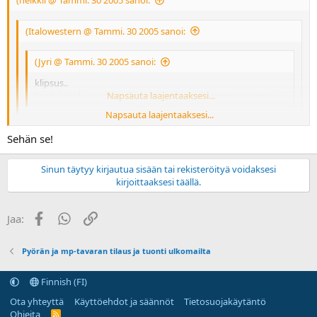
(heikkil @ Tammi. 30 2005 sanoi:
(Italowestern @ Tammi. 30 2005 sanoi:
(Jyri @ Tammi. 30 2005 sanoi:
klipsus..
Sveitsi ei ole eu-maa, eli alvin joutuu maksamaan suomee...
Napsauta laajentaaksesi...
Napsauta laajentaaksesi...
Kas, joku toinen maa se sitten oli, jossa myös on 15% ja kuuluu
EU:hun.. Kiitos oikaisusta.. Anyways..
Napsauta laajentaaksesi...
Sehän se!
Eipä taida VAT olla 15% Luxemburgin lisäksi EU-maista muualla, kuin
Kyproksella.
Sinun täytyy kirjautua sisään tai rekisteröityä voidaksesi
kirjoittaaksesi täällä.
Facebook
WhatsApp
Linkki
Jaa:
Pyörän ja mp-tavaran tilaus ja tuonti ulkomailta
Finnish (FI)
Ota yhteyttä
Käyttöehdot ja säännöt
Tietosuojakäytäntö
Ohjeita
R