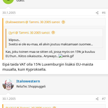
Guest
30.1.2005
#6
(Italowestern @ Tammi. 30 2005 sanoi:
(Jyri @ Tammi. 30 2005 sanoi:
klipsus..
Sveitsi ei ole eu-maa, eli alvin joutuu maksamaan suomee...
Kas, joku toinen maa se sitten oli, jossa myös on 15% ja kuuluu
EU:hun.. Kiitos oikaisusta.. Anyways..
Eipä taida VAT olla 15% Luxemburgin lisäksi EU-maista
muualla, kuin Kyproksella.
Italowestern
ReliaTec Shoppiuggeli
30.1.2005
#7