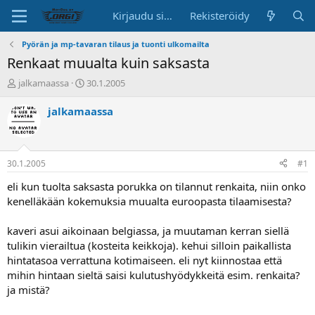
Kirjaudu sisään
Rekisteröidy
Pyörän ja mp-tavaran tilaus ja tuonti ulkomailta
Renkaat muualta kuin saksasta
K
A
jalkamaassa
30.1.2005
e
l
s
o
jalkamaassa
k
i
u
t
s
u
t
s
30.1.2005
#1
e
p
l
ä
eli kun tuolta saksasta porukka on tilannut renkaita, niin onko
u
i
kenelläkään kokemuksia muualta euroopasta tilaamisesta?
n
v
a
ä
kaveri asui aikoinaan belgiassa, ja muutaman kerran siellä
l
tulikin vierailtua (kosteita keikkoja). kehui silloin paikallista
o
hintatasoa verrattuna kotimaiseen. eli nyt kiinnostaa että
i
t
mihin hintaan sieltä saisi kulutushyödykkeitä esim. renkaita?
t
ja mistä?
a
j