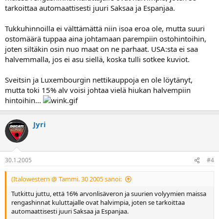
tarkoittaa automaattisesti juuri Saksaa ja Espanjaa.
Tukkuhinnoilla ei välttämättä niin isoa eroa ole, mutta suuri
ostomäärä tuppaa aina johtamaan parempiin ostohintoihin,
joten siltäkin osin nuo maat on ne parhaat. USA:sta ei saa
halvemmalla, jos ei asu siellä, koska tulli sotkee kuviot.
Sveitsin ja Luxembourgin nettikauppoja en ole löytänyt,
mutta toki 15% alv voisi johtaa vielä hiukan halvempiin
hintoihin...
Jyri
30.1.2005
#4
(Italowestern @ Tammi. 30 2005 sanoi:
Tutkittu juttu, että 16% arvonlisäveron ja suurien volyymien maissa
rengashinnat kuluttajalle ovat halvimpia, joten se tarkoittaa
automaattisesti juuri Saksaa ja Espanjaa.