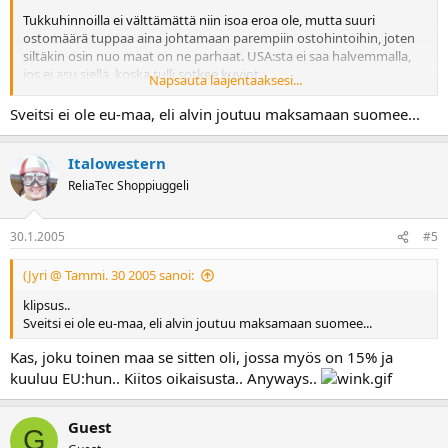
Tukkuhinnoilla ei välttämättä niin isoa eroa ole, mutta suuri
ostomäärä tuppaa aina johtamaan parempiin ostohintoihin, joten
siltäkin osin nuo maat on ne parhaat. USA:sta ei saa halvemmalla,
jos ei asu siellä, koska tulli sotkee kuviot.
Napsauta laajentaaksesi...
Sveitsin ja Luxembourgin nettikauppoja en ole löytänyt, mutta toki
Sveitsi ei ole eu-maa, eli alvin joutuu maksamaan suomee...
15% alv voisi johtaa vielä hiukan halvempiin hintoihin...
Italowestern
ReliaTec Shoppiuggeli
30.1.2005
#5
(Jyri @ Tammi. 30 2005 sanoi:
klipsus..
Sveitsi ei ole eu-maa, eli alvin joutuu maksamaan suomee...
Kas, joku toinen maa se sitten oli, jossa myös on 15% ja
kuuluu EU:hun.. Kiitos oikaisusta.. Anyways..
Guest
G