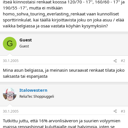
itseä kiinnostaisi renkaat koossa 120/70 - 17", 160/60 - 17" ja
a
190/55 -17", mutta ei mitkään
homo_sohva_touring_everlasting_renkaat vaan kunnolliset
sporttirinkulat. kai täällä kirjoittavista joku on joka asuu / elää
vaikka belgiassa ja osaa vastata köyhän kysymyksiin?
Guest
G
Guest
30.1.2005
#2
Mina asun belgiassa, ja meinasin seuraavat renkaat tilata joko
saksasta tai espanjasta
Italowestern
ReliaTec Shoppiuggeli
30.1.2005
#3
Tutkittu juttu, että 16% arvonlisäveron ja suurien volyymien
maissa rengashinnat kuluttajalle ovat halvimpia, joten se