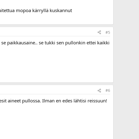
uitettua mopoa kärryllä kuskannut
#5
se paikkausaine.. se tukki sen pullonkin ettei kaikki
#6
it aineet pullossa. Ilman en edes lähtisi reissuun!