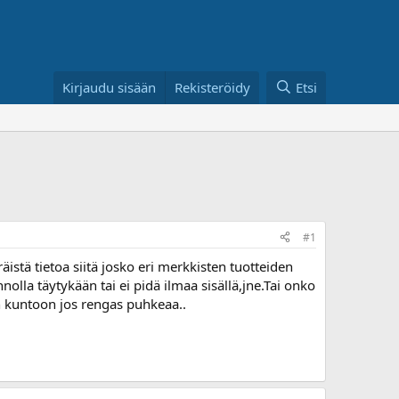
Kirjaudu sisään
Rekisteröidy
Etsi
#1
stä tietoa siitä josko eri merkkisten tuotteiden
nolla täytykään tai ei pidä ilmaa sisällä,jne.Tai onko
n kuntoon jos rengas puhkeaa..