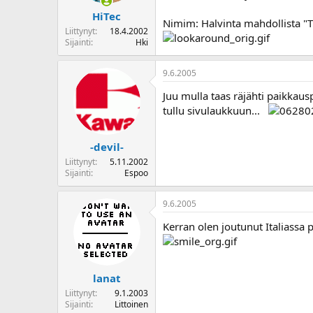
HiTec
Nimim: Halvinta mahdollista "T
Liittynyt
18.4.2002
Sijainti
Hki
9.6.2005
Juu mulla taas räjähti paikkaus
tullu sivulaukkuun...
-devil-
Liittynyt
5.11.2002
Sijainti
Espoo
9.6.2005
Kerran olen joutunut Italiassa 
lanat
Liittynyt
9.1.2003
Sijainti
Littoinen