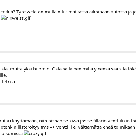
kkiä? Tyre weld on mulla ollut matkassa aikoinaan autossa ja jo
a
sta, mutta yksi huomio. Osta sellainen millä yleensä saa sitä tök
lle.
t letkua.
ä joutuu käyttämään, niin oishan se kiwa jos se fillarin venttiili
nkin liisteröityy tms => venttiili ei välttämättä enää toimikaan j
 jo kumissa