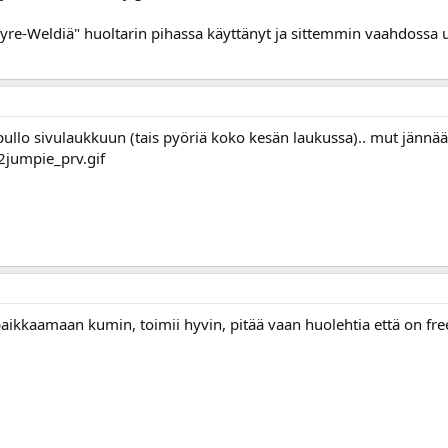
yre-Weldiä" huoltarin pihassa käyttänyt ja sittemmin vaahdossa 
pullo sivulaukkuun (tais pyöriä koko kesän laukussa).. mut jännää 
paikkaamaan kumin, toimii hyvin, pitää vaan huolehtia että on frees