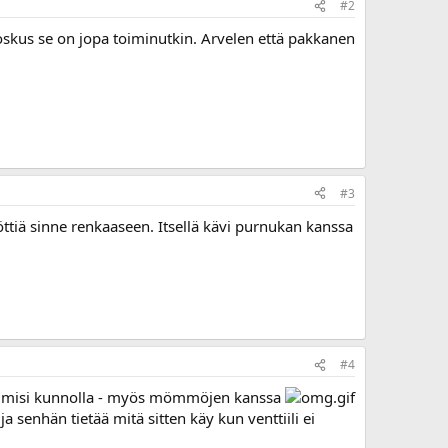
#2
skus se on jopa toiminutkin. Arvelen että pakkanen
#3
öttiä sinne renkaaseen. Itsellä kävi purnukan kanssa
#4
kin toimisi kunnolla - myös mömmöjen kanssa
a senhän tietää mitä sitten käy kun venttiili ei