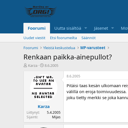
Foorumi
Uutta sisältöä
Jäsenet
Mot
Uudet viestit
Etsi foorumeilta
Säännöt
Foorumi
Yleistä keskustelua
MP-varusteet
Renkaan paikka-ainepullot?
K
A
Karza
8.6.2005
e
l
s
o
8.6.2005
k
i
Pitäisi taas kesän ulkomaan re
u
t
s
u
välillä on eroja toimivuudessa. 
t
s
joku tietty merkki se joka kan
e
p
Karza
l
ä
u
i
Liittynyt
5.4.2005
n
v
Sijainti
Mijas
a
ä
l