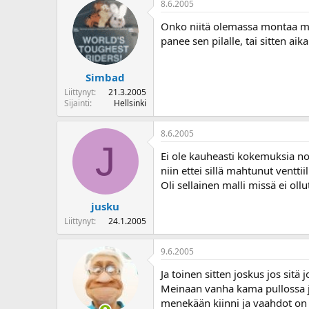
8.6.2005
o
i
Onko niitä olemassa montaa mer
t
panee sen pilalle, tai sitten aik
t
a
j
Simbad
a
Liittynyt
21.3.2005
Sijainti
Hellsinki
8.6.2005
J
Ei ole kauheasti kokemuksia noi
niin ettei sillä mahtunut venttiili
Oli sellainen malli missä ei ollu
jusku
Liittynyt
24.1.2005
9.6.2005
Ja toinen sitten joskus jos sit
Meinaan vanha kama pullossa jote
menekään kiinni ja vaahdot on