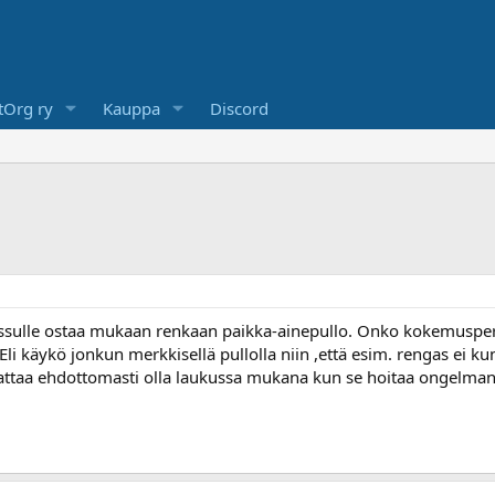
Org ry
Kauppa
Discord
issulle ostaa mukaan renkaan paikka-ainepullo. Onko kokemusperäi
Eli käykö jonkun merkkisellä pullolla niin ,että esim. rengas ei kun
nattaa ehdottomasti olla laukussa mukana kun se hoitaa ongelma