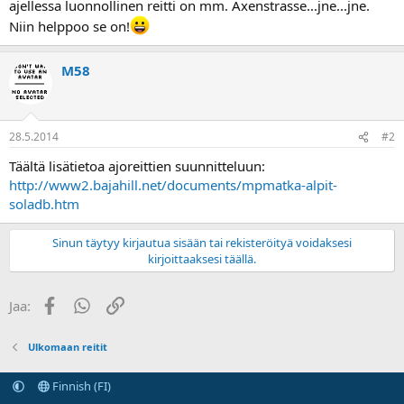
ajellessa luonnollinen reitti on mm. Axenstrasse...jne...jne.
a
Niin helppoo se on!
M58
28.5.2014
#2
Täältä lisätietoa ajoreittien suunnitteluun:
http://www2.bajahill.net/documents/mpmatka-alpit-
soladb.htm
Sinun täytyy kirjautua sisään tai rekisteröityä voidaksesi
kirjoittaaksesi täällä.
Facebook
WhatsApp
Linkki
Jaa:
Ulkomaan reitit
Finnish (FI)