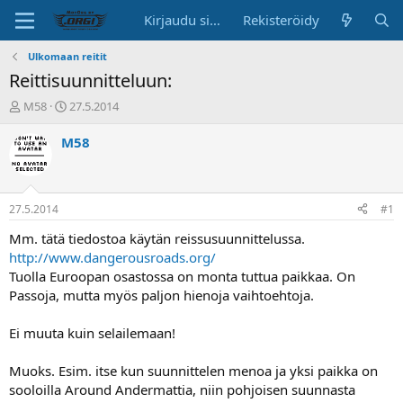
Kirjaudu sisään
Rekisteröidy
Ulkomaan reitit
Reittisuunnitteluun:
K
A
M58
27.5.2014
e
l
s
o
M58
k
i
u
t
s
u
t
s
27.5.2014
#1
e
p
l
ä
Mm. tätä tiedostoa käytän reissusuunnittelussa.
u
i
http://www.dangerousroads.org/
n
v
Tuolla Euroopan osastossa on monta tuttua paikkaa. On
a
ä
Passoja, mutta myös paljon hienoja vaihtoehtoja.
l
o
Ei muuta kuin selailemaan!
i
t
t
Muoks. Esim. itse kun suunnittelen menoa ja yksi paikka on
a
sooloilla Around Andermattia, niin pohjoisen suunnasta
j