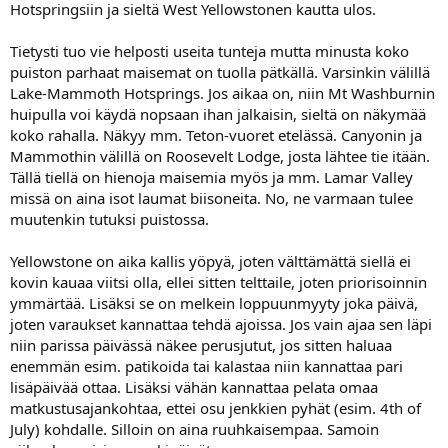
Hotspringsiin ja sieltä West Yellowstonen kautta ulos.
Tietysti tuo vie helposti useita tunteja mutta minusta koko
puiston parhaat maisemat on tuolla pätkällä. Varsinkin välillä
Lake-Mammoth Hotsprings. Jos aikaa on, niin Mt Washburnin
huipulla voi käydä nopsaan ihan jalkaisin, sieltä on näkymää
koko rahalla. Näkyy mm. Teton-vuoret etelässä. Canyonin ja
Mammothin välillä on Roosevelt Lodge, josta lähtee tie itään.
Tällä tiellä on hienoja maisemia myös ja mm. Lamar Valley
missä on aina isot laumat biisoneita. No, ne varmaan tulee
muutenkin tutuksi puistossa.
Yellowstone on aika kallis yöpyä, joten välttämättä siellä ei
kovin kauaa viitsi olla, ellei sitten telttaile, joten priorisoinnin
ymmärtää. Lisäksi se on melkein loppuunmyyty joka päivä,
joten varaukset kannattaa tehdä ajoissa. Jos vain ajaa sen läpi
niin parissa päivässä näkee perusjutut, jos sitten haluaa
enemmän esim. patikoida tai kalastaa niin kannattaa pari
lisäpäivää ottaa. Lisäksi vähän kannattaa pelata omaa
matkustusajankohtaa, ettei osu jenkkien pyhät (esim. 4th of
July) kohdalle. Silloin on aina ruuhkaisempaa. Samoin