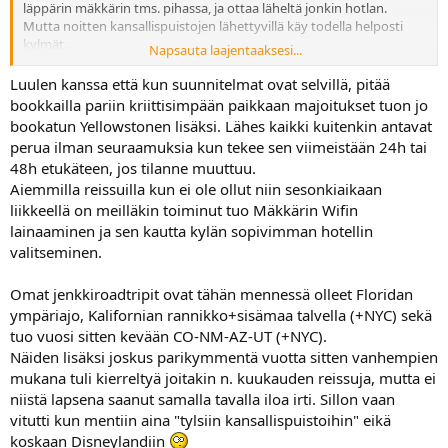
läppärin mäkkärin tms. pihassa, ja ottaa läheltä jonkin hotlan.
Mutta noitten kansallispuistojen lähettyvillä käy todella helposti
kylmät.
Napsauta laajentaaksesi...
Oma haave ois että pääsisi ainakin kerran vielä tämän kesän jälkeen
roadtripille USAan, ja silloin vetäisi East coastin+ koukkaus jostain
Luulen kanssa että kun suunnitelmat ovat selvillä, pitää
keskeltä.
bookkailla pariin kriittisimpään paikkaan majoitukset tuon jo
Sitten ois ajeltu rannikolta rannikolle, west coastilla ja East coastilla
bookatun Yellowstonen lisäksi. Lähes kaikki kuitenkin antavat
perua ilman seuraamuksia kun tekee sen viimeistään 24h tai
48h etukäteen, jos tilanne muuttuu.
Aiemmilla reissuilla kun ei ole ollut niin sesonkiaikaan
liikkeellä on meilläkin toiminut tuo Mäkkärin Wifin
lainaaminen ja sen kautta kylän sopivimman hotellin
valitseminen.
Omat jenkkiroadtripit ovat tähän mennessä olleet Floridan
ympäriajo, Kalifornian rannikko+sisämaa talvella (+NYC) sekä
tuo vuosi sitten kevään CO-NM-AZ-UT (+NYC).
Näiden lisäksi joskus parikymmentä vuotta sitten vanhempien
mukana tuli kierreltyä joitakin n. kuukauden reissuja, mutta ei
niistä lapsena saanut samalla tavalla iloa irti. Sillon vaan
vitutti kun mentiin aina "tylsiin kansallispuistoihin" eikä
koskaan Disneylandiin