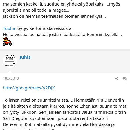
maisemien keskellä, suotittelen yhdeksi yöpaikaksi....myös
ajoreitti sinne oli todella magee...
Jackson oli hieman teennäisen oloinen lännenkylä...
Tuolta
löytyy kertomusta reissusta.
Heitä viestiä jos haluat jostain pätkästä tarkemmin kysellä...
Juhis
18.6.2013
#9
http://goo.gl/maps/v2DJX
Tollanen reitti on suunnitelmissa. Eli lennetään 1.8 Denveriin
ja siitä sitten aloitetaan kierros. Tonne E:hen asti suunnitelmat
on lyöty lukkoon. Sen jälkeen tarkoitus valua rannikkoa pitkin
San Diegoon sukuloimaan, josta tuota reittiä takaisin
Denveriin. Kotimatkalla pysähdymme vielä Floridassa ja