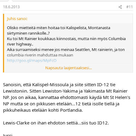
18.6.2013
#11
Juhis sanoi:
Olisko mietteitä miten hoitaa toi Kalispelista, Montanasta
siirtyminen rannikolle..?
Ku toi Mt Rainier koukkaus kiinnostais, mutta niin myös Columbia
river highway..
Aika surraamiseksi menee jos meinaa Seattlen, Mt rainierin, ja ton
columbia riverin mahduttaa mukaan
http://goo.gl/maps/MpFcO
Napsauta laajentaaksesi...
Vai pitäsikö jättää Seattle pois?
http://goo.gl/maps/22S9e
Vai Columbia river pois?
http://goo.gl/maps/QSs78
Sanoisin, että Kalispel-Missoula ja siite sitten ID-12 tie
Lewistoniin. Sitten Lewiston-Yakima ja Yakimasta Mt Rainier
Samoin mietityttää noi North Cascades NP, ja Olympic NP,
NP. Jos on aikaa, kannattaa ehdottomasti käydä Mt St Helen's
kannattaisko noitten kautta koukata?
NP mutta se on pikkusen etelään...12 tietä isolle tiellä ja
pikkuheikaus etelään kohti Portlandia.
Lewis-Clarke on ihan ehdoton settiä...siis tuo ID12.
Jussi