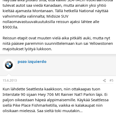
tulevat autot saa viedä Kanadaan, mutta ainakin yksi yhtiö
kieltää ajamasta Montanaan. Tällä hetkellä National näyttää
vahvimmalta valinnalta; Midsize SUV
nollaomavastuuvakuutuksilla reissun ajaksi lähtee alle
$900:lla.
Reissun etapit ovat muuten vielä aika pitkälti auki, mutta nyt
niitä pääsee paremmin suunnittelemaan kun sai Yellowstonen
majoitukset lyötyä lukkoon.
pozo izquierdo
15.6.2013
#5
Kun lähdette Seattlesta kaakkoon, niin ottakaapas tuon
Interstate 90 sijaan Hwy 706 Mt Rainier Nat'l Parkin läpi. Ei
paljon oikeastaan häpeä alppimaisemille. Käykää Seattlessa
siellä Pike Place Fishmarketilla, vaikka ei kalakaupat niin
olisikaan mielessä. Saa sieltä toki muutakin...