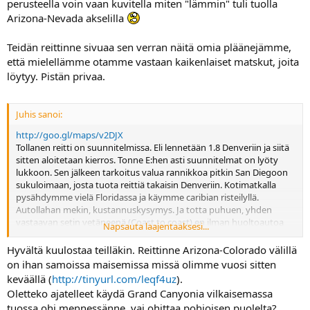
perusteella voin vaan kuvitella miten "lämmin" tuli tuolla
Arizona-Nevada akselilla
Teidän reittinne sivuaa sen verran näitä omia pläänejämme,
että mielellämme otamme vastaan kaikenlaiset matskut, joita
löytyy. Pistän privaa.
Juhis sanoi:
http://goo.gl/maps/v2DJX
Tollanen reitti on suunnitelmissa. Eli lennetään 1.8 Denveriin ja siitä
sitten aloitetaan kierros. Tonne E:hen asti suunnitelmat on lyöty
lukkoon. Sen jälkeen tarkoitus valua rannikkoa pitkin San Diegoon
sukuloimaan, josta tuota reittiä takaisin Denveriin. Kotimatkalla
pysähdymme vielä Floridassa ja käymme caribian risteilyllä.
Autollahan mekin, kustannuskysymys. Ja totta puhuen, yhden
vastaavan setin vetäneenä (Coast to coast) en ilman huoltoautoa
Napsauta laajentaaksesi...
mopolla tälläistä vetäsikään, on tossa sen verta ajamista, ja
tavaroiden kuljettamista jne.
Hyvältä kuulostaa teilläkin. Reittinne Arizona-Colorado välillä
Eli kermanappeja ollaan, ja saahan sitä omalla mopolla ajella sit
on ihan samoissa maisemissa missä olimme vuosi sitten
kotosalla
keväällä (
http://tinyurl.com/leqf4uz
).
Oletteko ajatelleet käydä Grand Canyonia vilkaisemassa
tuossa ohi mennessänne, vai ohittaa pohjoisen puolelta?