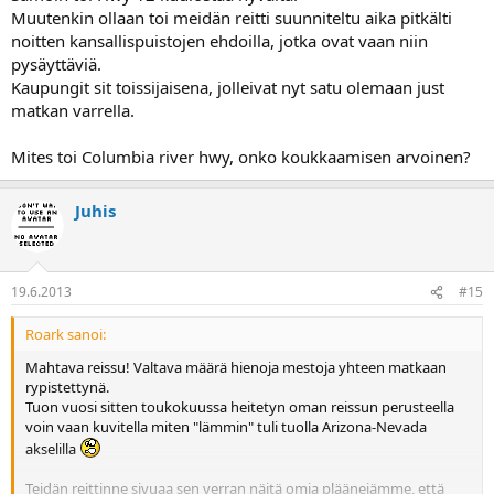
Muutenkin ollaan toi meidän reitti suunniteltu aika pitkälti
noitten kansallispuistojen ehdoilla, jotka ovat vaan niin
pysäyttäviä.
Kaupungit sit toissijaisena, jolleivat nyt satu olemaan just
matkan varrella.
Mites toi Columbia river hwy, onko koukkaamisen arvoinen?
Juhis
19.6.2013
#15
Roark sanoi:
Mahtava reissu! Valtava määrä hienoja mestoja yhteen matkaan
rypistettynä.
Tuon vuosi sitten toukokuussa heitetyn oman reissun perusteella
voin vaan kuvitella miten "lämmin" tuli tuolla Arizona-Nevada
akselilla
Teidän reittinne sivuaa sen verran näitä omia pläänejämme, että