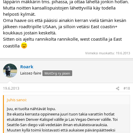
Paljon siis on jäänyt ja jääkin nähtävää tuolle mantereelle
läppärin mäkkärin tms. pihassa, ja ottaa läheltä jonkin hotlan.
Mutta noitten kansallispuistojen lähettyvillä käy todella
helposti kylmät.
Oma haave ois että pääsisi ainakin kerran vielä tämän kesän
jälkeen roadtripille USAan, ja silloin vetäisi East coastin+
koukkaus jostain keskeltä.
Sitten ois ajeltu rannikolta rannikolle, west coastilla ja East
coastilla
Viimeksi muokattu:
19.6.2013
Roark
Laissez-faire
MotOrg ry jäsen
19.6.2013
#18
Juhis sanoi:
Juu, ei tuolta nähtävät lopu.
Ite ekasta kerrasta oppineena juuri tuon takia varattiin hotlat
etukäteen Denver-Kalispel välille ja Las Vegas-Denver välille. Toi
Seattle-San diego väli vedetään ilman etukäteisvarauksia.
Muuten kyllä toimii loistavasti että aukaisee päivänpäätteeksi