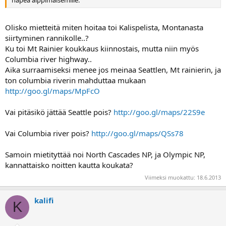
Olisko mietteitä miten hoitaa toi Kalispelista, Montanasta
siirtyminen rannikolle..?
Ku toi Mt Rainier koukkaus kiinnostais, mutta niin myös
Columbia river highway..
Aika surraamiseksi menee jos meinaa Seattlen, Mt rainierin, ja
ton columbia riverin mahduttaa mukaan
http://goo.gl/maps/MpFcO
Vai pitäsikö jättää Seattle pois?
http://goo.gl/maps/22S9e
Vai Columbia river pois?
http://goo.gl/maps/QSs78
Samoin mietityttää noi North Cascades NP, ja Olympic NP,
kannattaisko noitten kautta koukata?
Viimeksi muokattu:
18.6.2013
kalifi
K