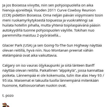
Ja jos Boisessa viivytte, niin sen pohjoispuolella on aika
hienoja ajoreittejä. Vuoden 2011 Curve Cowboy Reunion
(CCR) pidettiin Boisessa. Oma neljän päivän viipymiseni tosin
meni ruokamyrkytyksestä toipuessa ja vuokraWingi sai
huilata hotellin pihalla, mutta yhtenä toipilaspäivänä pääsin
autokyydillä tuonne pohjoispuolen väylille. Tokihan nuo
paremmilta maistuu 2-pyöräisellä...
Glacier Park (USA) ja sen Going-To-The-Sun Highway näyttää
olevan reitillä, hyvä niin. Nuo Montanan preeriat vähän
etelämpänä ovat aika vaikuttavia.
Calgary on iso vauras öljykaupunki ja siitä länteen Banff
näyttää olevan reitillä. Paikallinen "alppikylä", jossa kannattaa
poiketa. Lännempää ei ole kokemusta, tulin itse alas Hwy 93 /
95:sta. Maisemat ei takuulla tuolla lännempänä mitenkään
huonone, Kalliovuoriahan nuokin ovat.
t. pozo