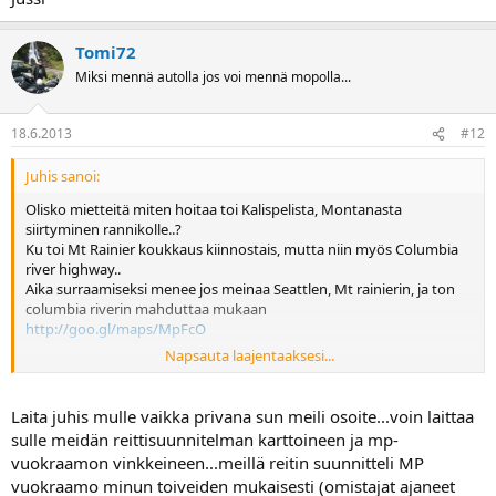
Tomi72
Miksi mennä autolla jos voi mennä mopolla...
18.6.2013
#12
Juhis sanoi:
Olisko mietteitä miten hoitaa toi Kalispelista, Montanasta
siirtyminen rannikolle..?
Ku toi Mt Rainier koukkaus kiinnostais, mutta niin myös Columbia
river highway..
Aika surraamiseksi menee jos meinaa Seattlen, Mt rainierin, ja ton
columbia riverin mahduttaa mukaan
http://goo.gl/maps/MpFcO
Napsauta laajentaaksesi...
Vai pitäsikö jättää Seattle pois?
http://goo.gl/maps/22S9e
Vai Columbia river pois?
http://goo.gl/maps/QSs78
Laita juhis mulle vaikka privana sun meili osoite...voin laittaa
sulle meidän reittisuunnitelman karttoineen ja mp-
Samoin mietityttää noi North Cascades NP, ja Olympic NP,
vuokraamon vinkkeineen...meillä reitin suunnitteli MP
kannattaisko noitten kautta koukata?
vuokraamo minun toiveiden mukaisesti (omistajat ajaneet