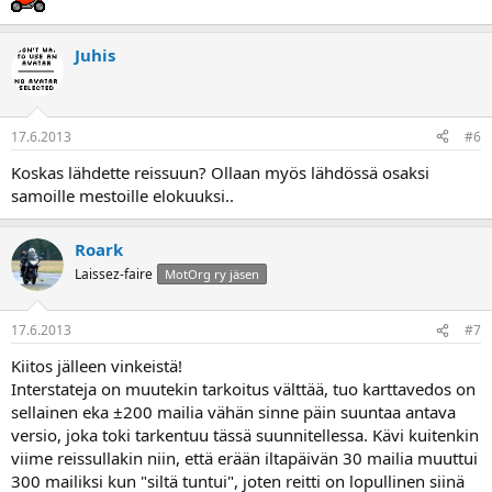
Juhis
17.6.2013
#6
Koskas lähdette reissuun? Ollaan myös lähdössä osaksi
samoille mestoille elokuuksi..
Roark
Laissez-faire
MotOrg ry jäsen
17.6.2013
#7
Kiitos jälleen vinkeistä!
Interstateja on muutekin tarkoitus välttää, tuo karttavedos on
sellainen eka ±200 mailia vähän sinne päin suuntaa antava
versio, joka toki tarkentuu tässä suunnitellessa. Kävi kuitenkin
viime reissullakin niin, että erään iltapäivän 30 mailia muuttui
300 mailiksi kun "siltä tuntui", joten reitti on lopullinen siinä