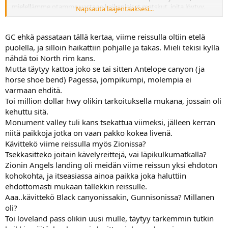
mielellämme otamme vastaan kaikenlaiset matskut, joita löytyy.
Napsauta laajentaaksesi...
Pistän privaa.
GC ehkä passataan tällä kertaa, viime reissulla oltiin etelä
Hyvältä kuulostaa teilläkin. Reittinne Arizona-Colorado välillä on
puolella, ja silloin haikattiin pohjalle ja takas. Mieli tekisi kyllä
ihan samoissa maisemissa missä olimme vuosi sitten keväällä
nähdä toi North rim kans.
(
http://tinyurl.com/leqf4uz
).
Mutta täytyy kattoa joko se tai sitten Antelope canyon (ja
Oletteko ajatelleet käydä Grand Canyonia vilkaisemassa tuossa ohi
horse shoe bend) Pagessa, jompikumpi, molempia ei
mennessänne, vai ohittaa pohjoisen puolelta? Pohjoispuolella Jacob
Lake Lodge on kiva yöpaikka, löytyy sekä hotellihuoneita että
varmaan ehditä.
mökkejä. Lähistöllä ei ole juuri yhtään mitään, ja yöllä tähtitaivas
Toi million dollar hwy olikin tarkoituksella mukana, jossain oli
vetää vertoja Mt Cookin juurella leiriytyessä nähdylle.
kehuttu sitä.
Monument valley tuli kans tsekattua viimeksi, jälleen kerran
Monument Valley on myös matkanne varrella, ja ex-maanmittarina
niitä paikkoja jotka on vaan pakko kokea livenä.
oli pakko käydä Four Cornersissa, vaikka kolho inkkareiden
Kävittekö viime reissulla myös Zionissa?
rahastusrysä onkin.
Mesa Verde on kaunis vehreä paikka aavikolla vietettyjen päivien
Tsekkasitteko joitain kävelyreittejä, vai läpikulkumatkalla?
jälkeen. Kannattaa muuten hankkia America The Beautiful-
Zionin Angels landing oli meidän viime reissun yksi ehdoton
vuosipassi kansallispuistoihin, jos meinaatte yhtään kierrellä niissä.
kohokohta, ja itseasiassa ainoa paikka joka haluttiin
$80 kortilla saa autokuntakohtaisen kausikortin, jolla kuittaa niin
ehdottomasti mukaan tällekkin reissulle.
Grand Canyonit kuin pienemmätkin puistot ja metsät.
Aaa..kävittekö Black canyonissakin, Gunnisonissa? Millanen
Durango-Montrose välillä oleva "Million Dollar Highway" on
oli?
reitillänne, ja ainakin mulle oli yksi reissun suosikkipaikkoja
Ourayineen sunmuine vuoristokylineen.
Toi loveland pass olikin uusi mulle, täytyy tarkemmin tutkin