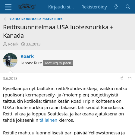
Kirjaudu sisään
Rekisteröidy
Yleistä keskustelua matkailusta
Reittisuunnitelmaa USA luoteisnurkka +
Kanada
K
A
Roark
3.6.2013
e
l
s
o
Roark
k
i
Laissez-faire
MotOrg ry jäsen
u
t
s
u
t
s
3.6.2013
#1
e
p
l
ä
Kyselläänpä nyt täältäkin reitti/kohdevinkkejä, vaikka matka
u
i
(puolison) kermaperseily- ja (molempien) budjettisyistä
n
v
taittuukin kotilolla: tämän kesän Road Tripin kohteena on
a
ä
USA:n luoteinurkka ja rajan takaiset lähiseudut Kanadassa.
l
Reitti alkaa ja loppuu Seattlesta, ja karkeana ajatuksena on
o
tehdä jokseenkin
tällainen
kierros.
i
t
t
Reitille mahtuu luonnollisesti pari päivää Yellowstonessa ja