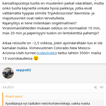
a
kansallispuistoja tuolla on muutenkin paikat väärällään, mutta
j
onko tuolla käyneillä vinkata hyviä paikkoja, jotka eivät
a
välttämättä hyppää silmille TripAdvisorista? Ravintola- ja
majoitusvinkit ovat nekin tervetulleita.
Rajanylitys ei liene mitenkään ongelmallinen?
Viranomaislähteiden mukaan odotus on normaalisti 10 min,
max 20 min ja paperisyyni tuskin on lentokenttiä pahempi?
Aikaa reissulle on ~2,5 viikkoa, joten ajomäärältään tuo ei ole
kamalan tiukka. Viimevuotinen Colorado-New Mexico-
Arizona-Utah-turnee (
videolinkki
) taittui tahtiin 3500+ mailia
13 vuorokaudessa
seppo02
3.6.2013
#2
Roark sanoi:
Kyselläänpä nyt täältäkin reitti/kohdevinkkejä, vaikka matka