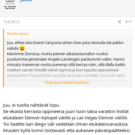
19.6.2013
#17
Roark sanoi:
Juu, ehkei sitä Grand Canyonia sitten ihan joka reissulla ole pakko
nähdä
Kävimme Zionissa, mutta pienen aikataulusnafun vuoksi
jouduimme jättämään Angels Landingiin patikoinnin väliin. Harmi
missata maisemat mutta parempi sillä kertaa näin, sillä illalla kaikki
matkan varren hotellit olivat täynnä ja kun lopulta saavuimme
yömyöhään Panguitchiin ja kylän ainoaan motelliin, jossa oli valot
vielä päällä. Sielläkin sitten respatyyppi sanoi, että hän lähtee kotiin
Napsauta laajentaaksesi...
10 minuutin päästä ja ehdimme juuri ennen kuin hän rupeaa
pistämään paikkaa kiinni. Joskus toiste sitten paremmalla aikaa
AL:n.
Black Canyoninkin jouduimme ohittamaan, kun iltapäivän
Juu, ei tuolta nähtävät lopu.
Telluriden Bridal Veil Fallsille patikointi ei mennyt ihan ohjeajassa
Ite ekasta kerrasta oppineena juuri tuon takia varattiin hotlat
korkeaan ilmanalaan tottumattomilta.
etukäteen Denver-Kalispel välille ja Las Vegas-Denver välille.
Sturgis ei ole näillä näkymin suunnitelmissa, reissumme itäisin
Toi Seattle-San diego väli vedetään ilman etukäteisvarauksia.
kohde on todennäköisesti Yellowstonessa.
Muuten kyllä toimii loistavasti että aukaisee päivänpäätteeksi