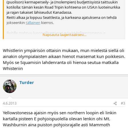
(puolison) kermaperseily- ja (molempien) budjettisyistä taittuukin
kotilolla: tämän kesän Road Tripin kohteena on USA:n luoteinurkka
ja rajan takaiset lähiseudut Kanadassa.
Reitti alkaa ja loppuu Seattlesta, ja karkeana ajatuksena on tehdä
jokseenkin
tällainen
kierros.
Reitille mahtuu luonnollisesti pari päivää Yellowstonessa ja
Napsauta laajentaaksesi...
kansallispuistoja tuolla on muutenkin paikat väärällään, mutta onko
tuolla käyneillä vinkata hyviä paikkoja, jotka eivät välttämättä
hyppää silmille TripAdvisorista? Ravintola- ja majoitusvinkit ovat
Whistlerin ympärisön ottaisin mukaan, mun mielestä siellä oli
nekin tervetulleita.
ainakin olympialaisten aikaan hienot maisemat kun poikkesin.
Rajanylitys ei liene mitenkään ongelmallinen? Viranomaislähteiden
Myös se Squamisin lahdenranta oli hienoa seutua matkalla
mukaan odotus on normaalisti 10 min, max 20 min ja paperisyyni
Whisteriin
tuskin on lentokenttiä pahempi?
Aikaa reissulle on ~2,5 viikkoa, joten ajomäärältään tuo ei ole
Turder
kamalan tiukka. Viimevuotinen Colorado-New Mexico-Arizona-
Utah-turnee (
videolinkki
) taittui tahtiin 3500+ mailia 13
vuorokaudessa
4.6.2013
#3
Yellowstonessa ajaisin myös sen northern loopin eli linkin
kartalla pisteen E pohjoispuolella olevan lenkin ohi Mt.
Washburnin aina puiston pohjoisrajalle asti Mammoth