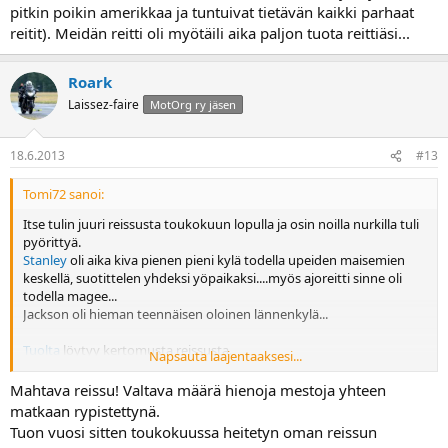
pitkin poikin amerikkaa ja tuntuivat tietävän kaikki parhaat
reitit). Meidän reitti oli myötäili aika paljon tuota reittiäsi...
Roark
Laissez-faire
MotOrg ry jäsen
18.6.2013
#13
Tomi72 sanoi:
Itse tulin juuri reissusta toukokuun lopulla ja osin noilla nurkilla tuli
pyörittyä.
Stanley
oli aika kiva pienen pieni kylä todella upeiden maisemien
keskellä, suotittelen yhdeksi yöpaikaksi....myös ajoreitti sinne oli
todella magee...
Jackson oli hieman teennäisen oloinen lännenkylä...
Tuolta
löytyy kertomusta reissusta.
Napsauta laajentaaksesi...
Heitä viestiä jos haluat jostain pätkästä tarkemmin kysellä...
Mahtava reissu! Valtava määrä hienoja mestoja yhteen
matkaan rypistettynä.
Tuon vuosi sitten toukokuussa heitetyn oman reissun