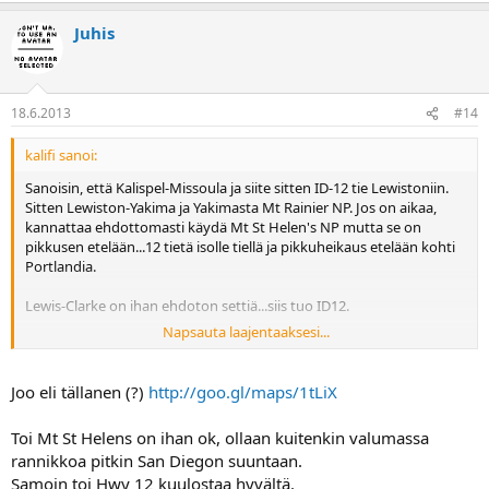
Juhis
18.6.2013
#14
kalifi sanoi:
Sanoisin, että Kalispel-Missoula ja siite sitten ID-12 tie Lewistoniin.
Sitten Lewiston-Yakima ja Yakimasta Mt Rainier NP. Jos on aikaa,
kannattaa ehdottomasti käydä Mt St Helen's NP mutta se on
pikkusen etelään...12 tietä isolle tiellä ja pikkuheikaus etelään kohti
Portlandia.
Lewis-Clarke on ihan ehdoton settiä...siis tuo ID12.
Napsauta laajentaaksesi...
Jussi
Joo eli tällanen (?)
http://goo.gl/maps/1tLiX
Toi Mt St Helens on ihan ok, ollaan kuitenkin valumassa
rannikkoa pitkin San Diegon suuntaan.
Samoin toi Hwy 12 kuulostaa hyvältä.