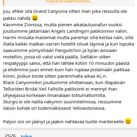
Napsauta laajentaaksesi...
paikkoja jotka on vaan pakko kokea livenä.
Kävittekö viime reissulla myös Zionissa?
Juu, ehkei sitä Grand Canyonia sitten ihan joka reissulla ole
Tsekkasitteko joitain kävelyreittejä, vai läpikulkumatkalla?
pakko nähdä
Zionin Angels landing oli meidän viime reissun yksi ehdoton
Kävimme Zionissa, mutta pienen aikataulusnafun vuoksi
kohokohta, ja itseasiassa ainoa paikka joka haluttiin ehdottomasti
jouduimme jättämään Angels Landingiin patikoinnin väliin.
mukaan tällekkin reissulle.
Harmi missata maisemat mutta parempi sillä kertaa näin, sillä
Aaa..kävittekö Black canyonissakin, Gunnisonissa? Millanen oli?
Toi loveland pass olikin uusi mulle, täytyy tarkemmin tutkin kaikkia
illalla kaikki matkan varren hotellit olivat täynnä ja kun lopulta
näitä, kunhan sais lusittua juhannuksen ja kotosuomen
saavuimme yömyöhään Panguitchiin ja kylän ainoaan
prätkäreissun pois alta
motelliin, jossa oli valot vielä päällä. Sielläkin sitten
Sitten onkin about kuukausi enään lähtöön!
respatyyppi sanoi, että hän lähtee kotiin 10 minuutin päästä
BTW..Menettekö Sturgisiin?
ja ehdimme juuri ennen kuin hän rupeaa pistämään paikkaa
Meiltä jää se kyllä vähän harmittavasti välistä ku ei vaan natsannu
kiinni. Joskus toiste sitten paremmalla aikaa AL:n.
aikatauluun, vaikka ihan huudeilla ollaankin..
Black Canyoninkin jouduimme ohittamaan, kun iltapäivän
Telluriden Bridal Veil Fallsille patikointi ei mennyt ihan
ohjeajassa korkeaan ilmanalaan tottumattomilta.
Sturgis ei ole näillä näkymin suunnitelmissa, reissumme
itäisin kohde on todennäköisesti Yellowstonessa.
Paljon siis on jäänyt ja jääkin nähtävää tuolle mantereelle
Juhis