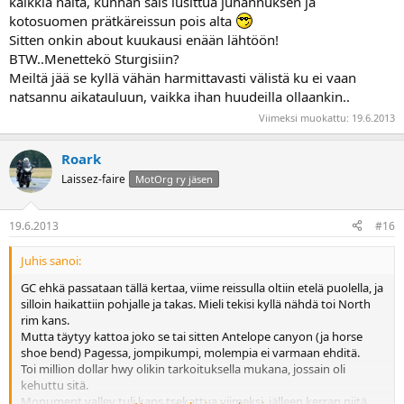
kaikkia näitä, kunhan sais lusittua juhannuksen ja
Denveriä lähestyettäessä voin suositella jatkamaan Buena Vistan
kotosuomen prätkäreissun pois alta
kohdalta pohjoiseen, Leadvillen läpi kohti I-70:ä, josta pienellä
Sitten onkin about kuukausi enään lähtöön!
motarisiirtymällä pääsee ajamaan Loveland Passin yli. Solan
BTW..Menettekö Sturgisiin?
ylityksen jälkeen kannattaa ajaa vielä koukata sama kohta motaria
Meiltä jää se kyllä vähän harmittavasti välistä ku ei vaan
takaisin päin; Eisenhower tunnel oli ainakin insinöörille vaikuttava ja
I-70 sen länsipuolella on käsittämättömän pitkässä ja jyrkässä
natsannu aikatauluun, vaikka ihan huudeilla ollaankin..
rinteessä moottoritieksi.
Viimeksi muokattu:
19.6.2013
Vaihtoehtoisesti Buena Vistan kohdalta itään jatkamalla pääsee
Pikes Peakille, joka on kiva nyppylä. Manitou Springsissä PJ's
Roark
Bistrosta saa loistavia pierogeja, melkeinpä väittäisin että parempia
kuin Puolasta
Laissez-faire
MotOrg ry jäsen
Ok, eli ID-12 ja Lewis-Clarkit kannattaa meidänkin piirtää
19.6.2013
#16
karttaamme. Pitää harkita myös tuota Yakima-Rainier/St. Helen-
reittiä.
Juhis sanoi:
GC ehkä passataan tällä kertaa, viime reissulla oltiin etelä puolella, ja
silloin haikattiin pohjalle ja takas. Mieli tekisi kyllä nähdä toi North
rim kans.
Mutta täytyy kattoa joko se tai sitten Antelope canyon (ja horse
shoe bend) Pagessa, jompikumpi, molempia ei varmaan ehditä.
Toi million dollar hwy olikin tarkoituksella mukana, jossain oli
kehuttu sitä.
Monument valley tuli kans tsekattua viimeksi, jälleen kerran niitä