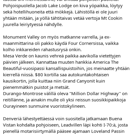
Pohjoispuolella Jacob Lake Lodge on kiva yöpaikka, löytyy
sekä hotellihuoneita että mökkejä. Lähistöllä ei ole juuri
yhtään mitään, ja yöllä tähtitaivas vetää vertoja Mt Cookin
juurella leiriytyessä nähdylle.
Monument Valley on myös matkanne varrella, ja ex-
maanmittarina oli pakko käydä Four Cornersissa, vaikka
kolho inkkareiden rahastusrysä onkin.
Mesa Verde on kaunis vehreä paikka aavikolla vietettyjen
päivien jälkeen. Kannattaa muuten hankkia America The
Beautiful-vuosipassi kansallispuistoihin, jos meinaatte yhtään
kierrellä niissä. $80 kortilla saa autokuntakohtaisen
kausikortin, jolla kuittaa niin Grand Canyonit kuin
pienemmätkin puistot ja metsät.
Durango-Montrose välillä oleva "Million Dollar Highway" on
reitillänne, ja ainakin mulle oli yksi reissun suosikkipaikkoja
Ourayineen sunmuine vuoristokylineen.
Denveriä lähestyettäessä voin suositella jatkamaan Buena
Vistan kohdalta pohjoiseen, Leadvillen läpi kohti I-70:ä, josta
pienellä motarisiirtymällä pääsee ajamaan Loveland Passin