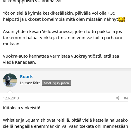
viikonloppuisin vs. arkipäivät.
Yöt on siellä kylmiä keskikesälläkin, päivällä voi olla +35
helposti ja ukkoset komeimpia mitä olen missään nähnyt
Asuin yhden kesän Yellowstonessa, joten tuttu paikka ja jos
tarkemmin haluat vinkkejä tms. niin voin vastailla parhaani
mukaan.
Vuokra-auto kannattaa varmistaa vuokrayhtiöstä, että saa
viedä Kanadaan.
Roark
Laissez-faire
MotOrg ry jäsen
12.6.2013
#4
Kiitoksia vinkeistä!
Whistler ja Squamish ovat reitillä, pitää vielä katsella haluaako
siellä hengailla enemmänkin vai vaan tsekata ohi mennessään