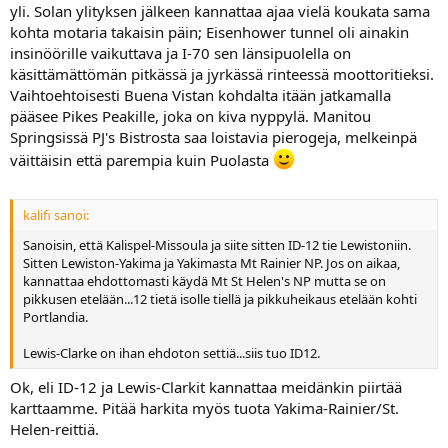
yli. Solan ylityksen jälkeen kannattaa ajaa vielä koukata sama
kohta motaria takaisin päin; Eisenhower tunnel oli ainakin
insinöörille vaikuttava ja I-70 sen länsipuolella on
käsittämättömän pitkässä ja jyrkässä rinteessä moottoritieksi.
Vaihtoehtoisesti Buena Vistan kohdalta itään jatkamalla
pääsee Pikes Peakille, joka on kiva nyppylä. Manitou
Springsissä PJ's Bistrosta saa loistavia pierogeja, melkeinpä
väittäisin että parempia kuin Puolasta
kalifi sanoi:
Sanoisin, että Kalispel-Missoula ja siite sitten ID-12 tie Lewistoniin.
Sitten Lewiston-Yakima ja Yakimasta Mt Rainier NP. Jos on aikaa,
kannattaa ehdottomasti käydä Mt St Helen's NP mutta se on
pikkusen etelään...12 tietä isolle tiellä ja pikkuheikaus etelään kohti
Portlandia.
Lewis-Clarke on ihan ehdoton settiä...siis tuo ID12.
Ok, eli ID-12 ja Lewis-Clarkit kannattaa meidänkin piirtää
karttaamme. Pitää harkita myös tuota Yakima-Rainier/St.
Helen-reittiä.