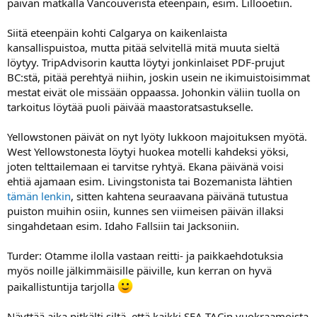
päivän matkalla Vancouverista eteenpäin, esim. Lillooetiin.
Siitä eteenpäin kohti Calgarya on kaikenlaista
kansallispuistoa, mutta pitää selvitellä mitä muuta sieltä
löytyy. TripAdvisorin kautta löytyi jonkinlaiset PDF-prujut
BC:stä, pitää perehtyä niihin, joskin usein ne ikimuistoisimmat
mestat eivät ole missään oppaassa. Johonkin väliin tuolla on
tarkoitus löytää puoli päivää maastoratsastukselle.
Yellowstonen päivät on nyt lyöty lukkoon majoituksen myötä.
West Yellowstonesta löytyi huokea motelli kahdeksi yöksi,
joten telttailemaan ei tarvitse ryhtyä. Ekana päivänä voisi
ehtiä ajamaan esim. Livingstonista tai Bozemanista lähtien
tämän lenkin
, sitten kahtena seuraavana päivänä tutustua
puiston muihin osiin, kunnes sen viimeisen päivän illaksi
singahdetaan esim. Idaho Fallsiin tai Jacksoniin.
Turder: Otamme ilolla vastaan reitti- ja paikkaehdotuksia
myös noille jälkimmäisille päiville, kun kerran on hyvä
paikallistuntija tarjolla
Näyttää aika pitkälti siltä, että kaikki SEA-TACin vuokraamoista