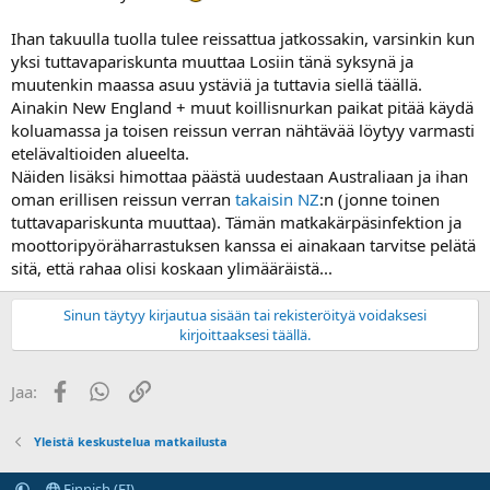
Ihan takuulla tuolla tulee reissattua jatkossakin, varsinkin kun
yksi tuttavapariskunta muuttaa Losiin tänä syksynä ja
muutenkin maassa asuu ystäviä ja tuttavia siellä täällä.
Ainakin New England + muut koillisnurkan paikat pitää käydä
koluamassa ja toisen reissun verran nähtävää löytyy varmasti
etelävaltioiden alueelta.
Näiden lisäksi himottaa päästä uudestaan Australiaan ja ihan
oman erillisen reissun verran
takaisin NZ
:n (jonne toinen
tuttavapariskunta muuttaa). Tämän matkakärpäsinfektion ja
moottoripyöräharrastuksen kanssa ei ainakaan tarvitse pelätä
sitä, että rahaa olisi koskaan ylimääräistä...
Sinun täytyy kirjautua sisään tai rekisteröityä voidaksesi
kirjoittaaksesi täällä.
Facebook
WhatsApp
Linkki
Jaa:
Yleistä keskustelua matkailusta
Finnish (FI)