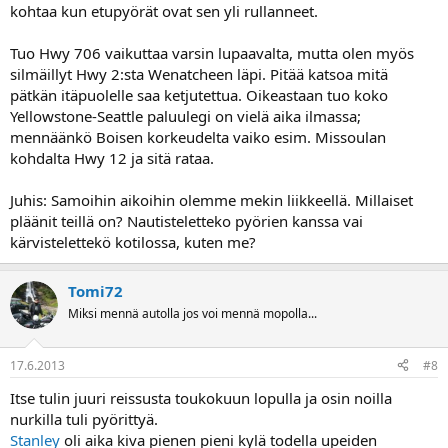
kohtaa kun etupyörät ovat sen yli rullanneet.
Tuo Hwy 706 vaikuttaa varsin lupaavalta, mutta olen myös
silmäillyt Hwy 2:sta Wenatcheen läpi. Pitää katsoa mitä
pätkän itäpuolelle saa ketjutettua. Oikeastaan tuo koko
Yellowstone-Seattle paluulegi on vielä aika ilmassa;
mennäänkö Boisen korkeudelta vaiko esim. Missoulan
kohdalta Hwy 12 ja sitä rataa.
Juhis: Samoihin aikoihin olemme mekin liikkeellä. Millaiset
pläänit teillä on? Nautisteletteko pyörien kanssa vai
kärvistelettekö kotilossa, kuten me?
Tomi72
Miksi mennä autolla jos voi mennä mopolla...
17.6.2013
#8
Itse tulin juuri reissusta toukokuun lopulla ja osin noilla
nurkilla tuli pyörittyä.
Stanley
oli aika kiva pienen pieni kylä todella upeiden