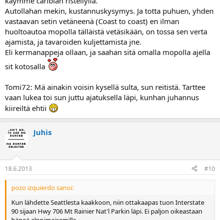
käymme caribian risteilyllä.
Autollahan mekin, kustannuskysymys. Ja totta puhuen, yhden
vastaavan setin vetäneenä (Coast to coast) en ilman
huoltoautoa mopolla tälläistä vetäsikään, on tossa sen verta
ajamista, ja tavaroiden kuljettamista jne.
Eli kermanappeja ollaan, ja saahan sitä omalla mopolla ajella
sit kotosalla
Tomi72: Mä ainakin voisin kysellä sulta, sun reitistä. Tarttee
vaan lukea toi sun juttu ajatuksella läpi, kunhan juhannus
kiireiltä ehtii
Juhis
18.6.2013
#10
pozo izquierdo sanoi:
Kun lähdette Seattlesta kaakkoon, niin ottakaapas tuon Interstate
90 sijaan Hwy 706 Mt Rainier Nat'l Parkin läpi. Ei paljon oikeastaan
häpeä alppimaisemille.