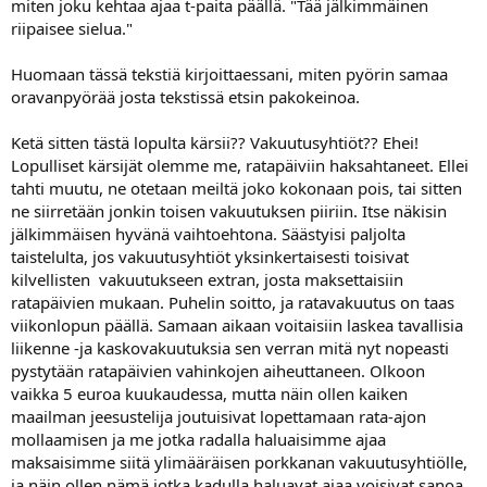
miten joku kehtaa ajaa t-paita päällä. "Tää jälkimmäinen
riipaisee sielua."
Huomaan tässä tekstiä kirjoittaessani, miten pyörin samaa
oravanpyörää josta tekstissä etsin pakokeinoa.
Ketä sitten tästä lopulta kärsii?? Vakuutusyhtiöt?? Ehei!
Lopulliset kärsijät olemme me, ratapäiviin haksahtaneet. Ellei
tahti muutu, ne otetaan meiltä joko kokonaan pois, tai sitten
ne siirretään jonkin toisen vakuutuksen piiriin. Itse näkisin
jälkimmäisen hyvänä vaihtoehtona. Säästyisi paljolta
taistelulta, jos vakuutusyhtiöt yksinkertaisesti toisivat
kilvellisten vakuutukseen extran, josta maksettaisiin
ratapäivien mukaan. Puhelin soitto, ja ratavakuutus on taas
viikonlopun päällä. Samaan aikaan voitaisiin laskea tavallisia
liikenne -ja kaskovakuutuksia sen verran mitä nyt nopeasti
pystytään ratapäivien vahinkojen aiheuttaneen. Olkoon
vaikka 5 euroa kuukaudessa, mutta näin ollen kaiken
maailman jeesustelija joutuisivat lopettamaan rata-ajon
mollaamisen ja me jotka radalla haluaisimme ajaa
maksaisimme siitä ylimääräisen porkkanan vakuutusyhtiölle,
ja näin ollen nämä jotka kadulla haluavat ajaa voisivat sanoa