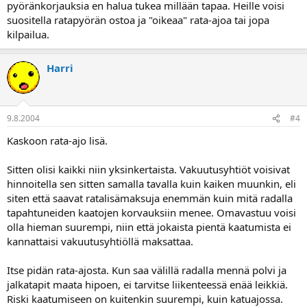
pyöränkorjauksia en halua tukea millään tapaa. Heille voisi
suositella ratapyörän ostoa ja "oikeaa" rata-ajoa tai jopa
kilpailua.
Harri
9.8.2004
#4
Kaskoon rata-ajo lisä.
Sitten olisi kaikki niin yksinkertaista. Vakuutusyhtiöt voisivat
hinnoitella sen sitten samalla tavalla kuin kaiken muunkin, eli
siten että saavat ratalisämaksuja enemmän kuin mitä radalla
tapahtuneiden kaatojen korvauksiin menee. Omavastuu voisi
olla hieman suurempi, niin että jokaista pientä kaatumista ei
kannattaisi vakuutusyhtiöllä maksattaa.
Itse pidän rata-ajosta. Kun saa välillä radalla mennä polvi ja
jalkatapit maata hipoen, ei tarvitse liikenteessä enää leikkiä.
Riski kaatumiseen on kuitenkin suurempi, kuin katuajossa.