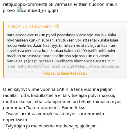
rattijuoppokommentti oli varmaan erittäin huonon maun
provo
)
(HiTec @ Elo. 11 2004 sanoi:
Rata-ajossa ajatus kun pyörii pääasiassa kierrosajoissa ja kuinka
myöhäiseen kunkin suoran jarrutuksen voi jättää tai kuinka lujaa
mopo vielä mutkaan kääntyy. Ei millään noista ole juurikaan tie-
sovellusta olemassa kuin kaukaa hakemalla. Yleisellä tiellä polvi
maahan nopeusrajoitusten sallimissa rajoissa kun on varsin
hankalaa. Ja jos puhutaan turvallisesta tilannenopeudesta, niin
lähes mahdotonta
Keilapujottelu, hidasajo ja
väistörata sen sijaan löytävät arki-sovelluksensa melko helposti
Napsauta laajentaaksesi...
kaupunkiliikenteestä ja hirvikolarin väistämisestä. Vaan kuinka
monella ratapäivällä näitä harjoitellaan? Miksi ylipäätään nämä em.
harjoitteet pitäisi tapahtua radalla, kun tarkoitukseen riittäisi vaikka
Olen käynyt viime vuonna EAKin ja tänä vuonna paljon
suljettu parkkialue?
Ymmärtääkseni vakuutusyhtiöidenkin
radalla. Totta, kadulla/tiellä ei tarvitse ajaa polvi maassa,
suhtautuminen tuollaiseen parkkialue-harjoitteluun on kuitenkin
mutta uskoisin, että rata-ajaminen on tehnyt minusta myös
selkeästi myönteisempi, sillä niissä harvemmin on pelkoa
paremman "katumotoristin". Esimerkiksi:
kierrosaikojen aiheuttamasta kilpailuvietistä
- Osaan jarruttaa voimakkaasti myös suuremmista
nopeuksista
- Tylyttäjän jo mainitsema mutkanajo; ajolinjan