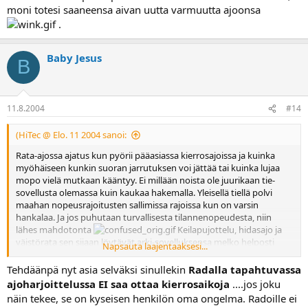
moni totesi saaneensa aivan uutta varmuutta ajoonsa
.
Baby Jesus
B
11.8.2004
#14
(HiTec @ Elo. 11 2004 sanoi:
Rata-ajossa ajatus kun pyörii pääasiassa kierrosajoissa ja kuinka
myöhäiseen kunkin suoran jarrutuksen voi jättää tai kuinka lujaa
mopo vielä mutkaan kääntyy. Ei millään noista ole juurikaan tie-
sovellusta olemassa kuin kaukaa hakemalla. Yleisellä tiellä polvi
maahan nopeusrajoitusten sallimissa rajoissa kun on varsin
hankalaa. Ja jos puhutaan turvallisesta tilannenopeudesta, niin
lähes mahdotonta
Keilapujottelu, hidasajo ja
väistörata sen sijaan löytävät arki-sovelluksensa melko helposti
Napsauta laajentaaksesi...
kaupunkiliikenteestä ja hirvikolarin väistämisestä. Vaan kuinka
monella ratapäivällä näitä harjoitellaan? Miksi ylipäätään nämä em.
Tehdäänpä nyt asia selväksi sinullekin
Radalla tapahtuvassa
harjoitteet pitäisi tapahtua radalla, kun tarkoitukseen riittäisi vaikka
ajoharjoittelussa EI saa ottaa kierrosaikoja
....jos joku
suljettu parkkialue?
Ymmärtääkseni vakuutusyhtiöidenkin
näin tekee, se on kyseisen henkilön oma ongelma. Radoille ei
suhtautuminen tuollaiseen parkkialue-harjoitteluun on kuitenkin