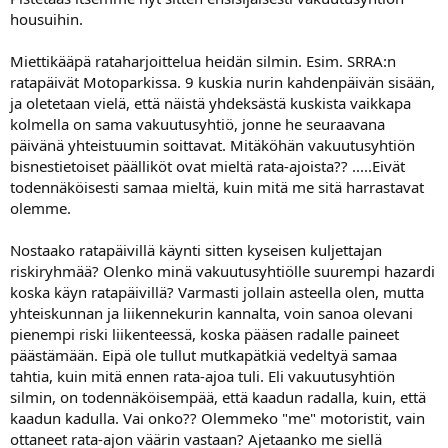
a
housuihin.
j
a
Miettikääpä rataharjoittelua heidän silmin. Esim. SRRA:n
ratapäivät Motoparkissa. 9 kuskia nurin kahdenpäivän sisään,
ja oletetaan vielä, että näistä yhdeksästä kuskista vaikkapa
kolmella on sama vakuutusyhtiö, jonne he seuraavana
päivänä yhteistuumin soittavat. Mitäköhän vakuutusyhtiön
bisnestietoiset päälliköt ovat mieltä rata-ajoista?? .....Eivät
todennäköisesti samaa mieltä, kuin mitä me sitä harrastavat
olemme.
Nostaako ratapäivillä käynti sitten kyseisen kuljettajan
riskiryhmää? Olenko minä vakuutusyhtiölle suurempi hazardi
koska käyn ratapäivillä? Varmasti jollain asteella olen, mutta
yhteiskunnan ja liikennekurin kannalta, voin sanoa olevani
pienempi riski liikenteessä, koska pääsen radalle paineet
päästämään. Eipä ole tullut mutkapätkiä vedeltyä samaa
tahtia, kuin mitä ennen rata-ajoa tuli. Eli vakuutusyhtiön
silmin, on todennäköisempää, että kaadun radalla, kuin, että
kaadun kadulla. Vai onko?? Olemmeko "me" motoristit, vain
ottaneet rata-ajon väärin vastaan? Ajetaanko me siellä