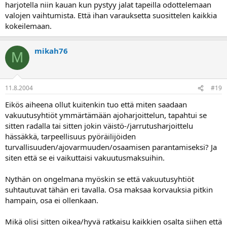
harjotella niin kauan kun pystyy jalat tapeilla odottelemaan
valojen vaihtumista. Että ihan varauksetta suosittelen kaikkia
kokeilemaan.
mikah76
M
11.8.2004
#19
Eikös aiheena ollut kuitenkin tuo että miten saadaan
vakuutusyhtiöt ymmärtämään ajoharjoittelun, tapahtui se
sitten radalla tai sitten jokin väistö-/jarrutusharjoittelu
hässäkkä, tarpeellisuus pyöräilijöiden
turvallisuuden/ajovarmuuden/osaamisen parantamiseksi? Ja
siten että se ei vaikuttaisi vakuutusmaksuihin.
Nythän on ongelmana myöskin se että vakuutusyhtiöt
suhtautuvat tähän eri tavalla. Osa maksaa korvauksia pitkin
hampain, osa ei ollenkaan.
Mikä olisi sitten oikea/hyvä ratkaisu kaikkien osalta siihen että