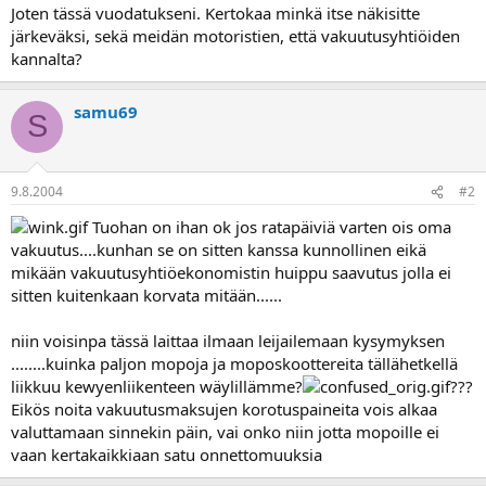
Joten tässä vuodatukseni. Kertokaa minkä itse näkisitte
järkeväksi, sekä meidän motoristien, että vakuutusyhtiöiden
kannalta?
samu69
S
9.8.2004
#2
Tuohan on ihan ok jos ratapäiviä varten ois oma
vakuutus....kunhan se on sitten kanssa kunnollinen eikä
mikään vakuutusyhtiöekonomistin huippu saavutus jolla ei
sitten kuitenkaan korvata mitään......
niin voisinpa tässä laittaa ilmaan leijailemaan kysymyksen
........kuinka paljon mopoja ja moposkoottereita tällähetkellä
liikkuu kewyenliikenteen wäylillämme?
???
Eikös noita vakuutusmaksujen korotuspaineita vois alkaa
valuttamaan sinnekin päin, vai onko niin jotta mopoille ei
vaan kertakaikkiaan satu onnettomuuksia