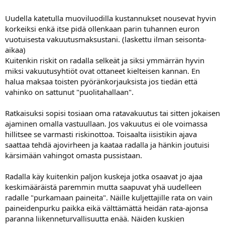
Uudella katetulla muoviluodilla kustannukset nousevat hyvin
korkeiksi enkä itse pidä ollenkaan parin tuhannen euron
vuotuisesta vakuutusmaksustani. (laskettu ilman seisonta-
aikaa)
Kuitenkin riskit on radalla selkeät ja siksi ymmärrän hyvin
miksi vakuutusyhtiöt ovat ottaneet kielteisen kannan. En
halua maksaa toisten pyöränkorjauksista jos tiedän että
vahinko on sattunut "puolitahallaan".
Ratkaisuksi sopisi tosiaan oma ratavakuutus tai sitten jokaisen
ajaminen omalla vastuullaan. Jos vakuutus ei ole voimassa
hillitsee se varmasti riskinottoa. Toisaalta iisistikin ajava
saattaa tehdä ajovirheen ja kaataa radalla ja hänkin joutuisi
kärsimään vahingot omasta pussistaan.
Radalla käy kuitenkin paljon kuskeja jotka osaavat jo ajaa
keskimääräistä paremmin mutta saapuvat yhä uudelleen
radalle "purkamaan paineita". Näille kuljettajille rata on vain
paineidenpurku paikka eikä välttämättä heidän rata-ajonsa
paranna liikenneturvallisuutta enää. Näiden kuskien