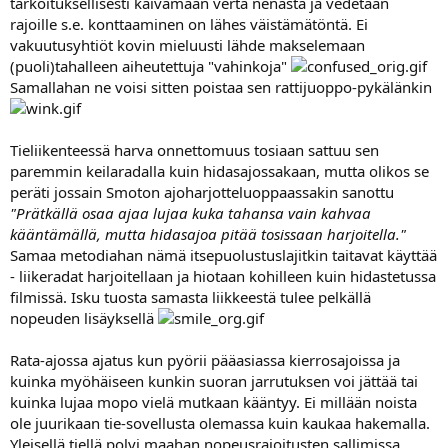
tarkoituksellisesti kaivamaan verta nenästä ja vedetään
rajoille s.e. konttaaminen on lähes väistämätöntä. Ei
vakuutusyhtiöt kovin mieluusti lähde makselemaan
(puoli)tahalleen aiheutettuja "vahinkoja"
Samallahan ne voisi sitten poistaa sen rattijuoppo-pykälänkin
Tieliikenteessä harva onnettomuus tosiaan sattuu sen
paremmin keilaradalla kuin hidasajossakaan, mutta olikos se
peräti jossain Smoton ajoharjotteluoppaassakin sanottu
"Prätkällä osaa ajaa lujaa kuka tahansa vain kahvaa
kääntämällä, mutta hidasajoa pitää tosissaan harjoitella."
Samaa metodiahan nämä itsepuolustuslajitkin taitavat käyttää
- liikeradat harjoitellaan ja hiotaan kohilleen kuin hidastetussa
filmissä. Isku tuosta samasta liikkeestä tulee pelkällä
nopeuden lisäyksellä
Rata-ajossa ajatus kun pyörii pääasiassa kierrosajoissa ja
kuinka myöhäiseen kunkin suoran jarrutuksen voi jättää tai
kuinka lujaa mopo vielä mutkaan kääntyy. Ei millään noista
ole juurikaan tie-sovellusta olemassa kuin kaukaa hakemalla.
Yleisellä tiellä polvi maahan nopeusrajoitusten sallimissa