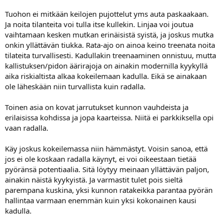
tosissaan harjoitella."
Samaa metodiahan nämä itsepuolustuslajitkin
taitavat käyttää - liikeradat harjoitellaan ja hiotaan kohilleen kuin
Tuohon ei mitkään keilojen pujottelut yms auta paskaakaan.
hidastetussa filmissä. Isku tuosta samasta liikkeestä tulee pelkällä
Ja noita tilanteita voi tulla itse kullekin. Linjaa voi joutua
nopeuden lisäyksellä
vaihtamaan kesken mutkan erinäisistä syistä, ja joskus mutka
onkin yllättävän tiukka. Rata-ajo on ainoa keino treenata noita
Rata-ajossa ajatus kun pyörii pääasiassa kierrosajoissa ja kuinka
tilateita turvallisesti. Kadullakin treenaaminen onnistuu, mutta
myöhäiseen kunkin suoran jarrutuksen voi jättää tai kuinka lujaa
mopo vielä mutkaan kääntyy. Ei millään noista ole juurikaan tie-
kallistuksen/pidon äärirajoja on ainakin modernilla kyykyllä
sovellusta olemassa kuin kaukaa hakemalla. Yleisellä tiellä polvi
aika riskialtista alkaa kokeilemaan kadulla. Eikä se ainakaan
maahan nopeusrajoitusten sallimissa rajoissa kun on varsin
ole läheskään niin turvallista kuin radalla.
hankalaa. Ja jos puhutaan turvallisesta tilannenopeudesta, niin
lähes mahdotonta
Keilapujottelu, hidasajo ja
Toinen asia on kovat jarrutukset kunnon vauhdeista ja
väistörata sen sijaan löytävät arki-sovelluksensa melko helposti
erilaisissa kohdissa ja jopa kaarteissa. Niitä ei parkkiksella opi
kaupunkiliikenteestä ja hirvikolarin väistämisestä. Vaan kuinka
monella ratapäivällä näitä harjoitellaan? Miksi ylipäätään nämä em.
vaan radalla.
harjoitteet pitäisi tapahtua radalla, kun tarkoitukseen riittäisi vaikka
suljettu parkkialue?
Ymmärtääkseni vakuutusyhtiöidenkin
Käy joskus kokeilemassa niin hämmästyt. Voisin sanoa, että
suhtautuminen tuollaiseen parkkialue-harjoitteluun on kuitenkin
jos ei ole koskaan radalla käynyt, ei voi oikeestaan tietää
selkeästi myönteisempi, sillä niissä harvemmin on pelkoa
pyöränsä potentiaalia. Sitä löytyy meinaan yllättävän paljon,
kierrosaikojen aiheuttamasta kilpailuvietistä
ainakin näistä kyykyistä. Ja varmastit tulet pois sieltä
parempana kuskina, yksi kunnon ratakeikka parantaa pyörän
hallintaa varmaan enemmän kuin yksi kokonainen kausi
kadulla.