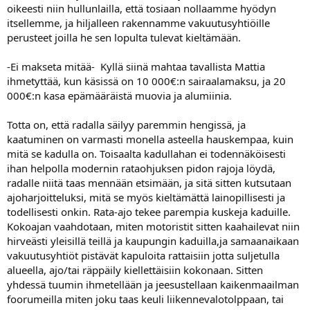
oikeesti niin hullunlailla, että tosiaan nollaamme hyödyn
itsellemme, ja hiljalleen rakennamme vakuutusyhtiöille
perusteet joilla he sen lopulta tulevat kieltämään.
-Ei makseta mitää- Kyllä siinä mahtaa tavallista Mattia
ihmetyttää, kun käsissä on 10 000€:n sairaalamaksu, ja 20
000€:n kasa epämääräistä muovia ja alumiinia.
Totta on, että radalla säilyy paremmin hengissä, ja
kaatuminen on varmasti monella asteella hauskempaa, kuin
mitä se kadulla on. Toisaalta kadullahan ei todennäköisesti
ihan helpolla modernin rataohjuksen pidon rajoja löydä,
radalle niitä taas mennään etsimään, ja sitä sitten kutsutaan
ajoharjoitteluksi, mitä se myös kieltämättä lainopillisesti ja
todellisesti onkin. Rata-ajo tekee parempia kuskeja kaduille.
Kokoajan vaahdotaan, miten motoristit sitten kaahailevat niin
hirveästi yleisillä teillä ja kaupungin kaduilla,ja samaanaikaan
vakuutusyhtiöt pistävät kapuloita rattaisiin jotta suljetulla
alueella, ajo/tai räppäily kiellettäisiin kokonaan. Sitten
yhdessä tuumin ihmetellään ja jeesustellaan kaikenmaailman
foorumeilla miten joku taas keuli liikennevalotolppaan, tai