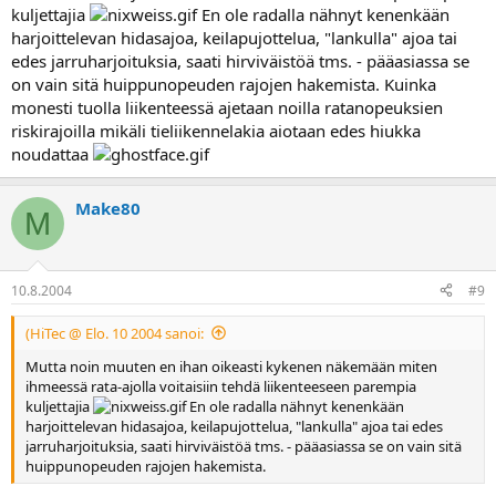
kuljettajia
En ole radalla nähnyt kenenkään
harjoittelevan hidasajoa, keilapujottelua, "lankulla" ajoa tai
edes jarruharjoituksia, saati hirviväistöä tms. - pääasiassa se
on vain sitä huippunopeuden rajojen hakemista. Kuinka
monesti tuolla liikenteessä ajetaan noilla ratanopeuksien
riskirajoilla mikäli tieliikennelakia aiotaan edes hiukka
noudattaa
Make80
M
10.8.2004
#9
(HiTec @ Elo. 10 2004 sanoi:
Mutta noin muuten en ihan oikeasti kykenen näkemään miten
ihmeessä rata-ajolla voitaisiin tehdä liikenteeseen parempia
kuljettajia
En ole radalla nähnyt kenenkään
harjoittelevan hidasajoa, keilapujottelua, "lankulla" ajoa tai edes
jarruharjoituksia, saati hirviväistöä tms. - pääasiassa se on vain sitä
huippunopeuden rajojen hakemista.