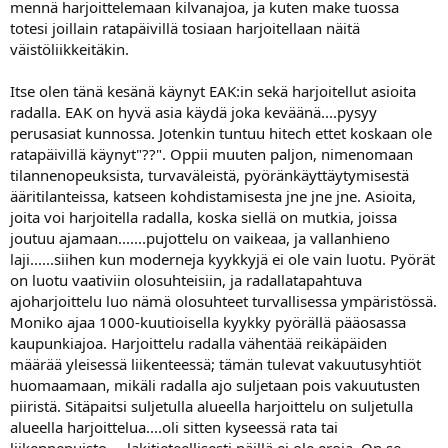
mennä harjoittelemaan kilvanajoa, ja kuten make tuossa
selkeästi myönteisempi, sillä niissä harvemmin on pelkoa
totesi joillain ratapäivillä tosiaan harjoitellaan näitä
kierrosaikojen aiheuttamasta kilpailuvietistä
väistöliikkeitäkin.
Itse olen tänä kesänä käynyt EAK:in sekä harjoitellut asioita
radalla. EAK on hyvä asia käydä joka keväänä....pysyy
perusasiat kunnossa. Jotenkin tuntuu hitech ettet koskaan ole
ratapäivillä käynyt"??". Oppii muuten paljon, nimenomaan
tilannenopeuksista, turvaväleistä, pyöränkäyttäytymisestä
ääritilanteissa, katseen kohdistamisesta jne jne jne. Asioita,
joita voi harjoitella radalla, koska siellä on mutkia, joissa
joutuu ajamaan.......pujottelu on vaikeaa, ja vallanhieno
laji......siihen kun moderneja kyykkyjä ei ole vain luotu. Pyörät
on luotu vaativiin olosuhteisiin, ja radallatapahtuva
ajoharjoittelu luo nämä olosuhteet turvallisessa ympäristössä.
Moniko ajaa 1000-kuutioisella kyykky pyörällä pääosassa
kaupunkiajoa. Harjoittelu radalla vähentää reikäpäiden
määrää yleisessä liikenteessä; tämän tulevat vakuutusyhtiöt
huomaamaan, mikäli radalla ajo suljetaan pois vakuutusten
piiristä. Sitäpaitsi suljetulla alueella harjoittelu on suljetulla
alueella harjoittelua....oli sitten kyseessä rata tai
liikennepuisto.....lakitieteellisesti näillä ei ole eroja. On se