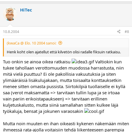
HiTec
10.8.2004
#8
(kwaCa @ Elo. 10 2004 sanoi:
Henk koht olen ajatellut että kilvetön olisi radalle fiksuin ratkaisu.
Tuo onkin se ainoa oikea ratkaisu
Valtiokin kun
tukee tahollaan verottomuuden muodossa harrastusta, niin
mitä vielä puuttuu? Ei ole pakollisia vakuutuksia ja siten
ylimääräisiä lisäkulujakaan, mutta toisaalta konttauksetkin
menee sitten omasta pussista. Siirtokilpiä tuollaiselle ei kyllä
saa (verot maksamatta => tarvitaan tullin lupa ja se irtoaa
vain pariin erikoistapaukseen) => tarvitaan erillinen
kuljetuskalusto, mutta siinä samallahan sitten kulkee läjä
työkaluja, bensat ja jokunen varaosakin
Mutta noin muuten en ihan oikeasti kykenen näkemään miten
ihmeessä rata-ajolla voitaisiin tehdä liikenteeseen parempia