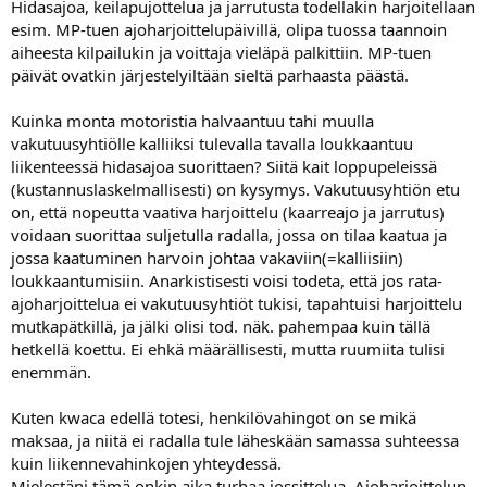
Hidasajoa, keilapujottelua ja jarrutusta todellakin harjoitellaan
esim. MP-tuen ajoharjoittelupäivillä, olipa tuossa taannoin
aiheesta kilpailukin ja voittaja vieläpä palkittiin. MP-tuen
päivät ovatkin järjestelyiltään sieltä parhaasta päästä.
Kuinka monta motoristia halvaantuu tahi muulla
vakutuusyhtiölle kalliiksi tulevalla tavalla loukkaantuu
liikenteessä hidasajoa suorittaen? Siitä kait loppupeleissä
(kustannuslaskelmallisesti) on kysymys. Vakutuusyhtiön etu
on, että nopeutta vaativa harjoittelu (kaarreajo ja jarrutus)
voidaan suorittaa suljetulla radalla, jossa on tilaa kaatua ja
jossa kaatuminen harvoin johtaa vakaviin(=kalliisiin)
loukkaantumisiin. Anarkistisesti voisi todeta, että jos rata-
ajoharjoittelua ei vakutuusyhtiöt tukisi, tapahtuisi harjoittelu
mutkapätkillä, ja jälki olisi tod. näk. pahempaa kuin tällä
hetkellä koettu. Ei ehkä määrällisesti, mutta ruumiita tulisi
enemmän.
Kuten kwaca edellä totesi, henkilövahingot on se mikä
maksaa, ja niitä ei radalla tule läheskään samassa suhteessa
kuin liikennevahinkojen yhteydessä.
Mielestäni tämä onkin aika turhaa jossittelua. Ajoharjoittelun