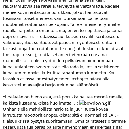
rautaa/muovia saa rahalla, terveyttä ei välttämättä. Radalle
menee kovin eritasoista porukkaa: jotkut harrastavat
tosissaan, toiset menevät vain purkamaan paineitaan,
muutamat voittamaan pelkojaan. Tälle viimeiselle ryhmälle
radalla harjoittelu on antoisinta, on eniten opittavaa ja tämä
oppi on täysin siirrettävissä ao. kuskien siviililiikenteeseen.
Vakuutusyhtiöt suhtautuvat pääosin myönteisesti erittäin
tarkasti ohjattuun rataharjoitteluun ( ohituskielto, kouluttajat
tms. rajoitukset ), mutta sehän ei tietenkään ole aina
mahdollista. Luulisin yhtiöiden pelkäävän nimenomaan
kilpailutilanteen syntymistä siellä radalla, koska se lähenee
kilpailutoiminnaksi kutsuttua tapahtuman luonnetta. Kai
tässäkin asiassa järjestäytyneiden kerhojen pitäisi olla
keskustelun avaajina harjoittelun pelisäännöistä.
Ylipäätään on hieno asia, että porukka haluaa mennä radalle,
kaikista kustannuksista huolimatta... :
: .
Onhan siellä mahdollista harjoitella juuri tuota kovaa
jarrutusta moottoritienopeuksista; sitä ei normaalisti EAK -
tilaisuuksissa pystytä suorittamaan. Omalta ratasessioltamme
kesäkuussa tuli paras palaute nimenomaan ensikertalaisilta;