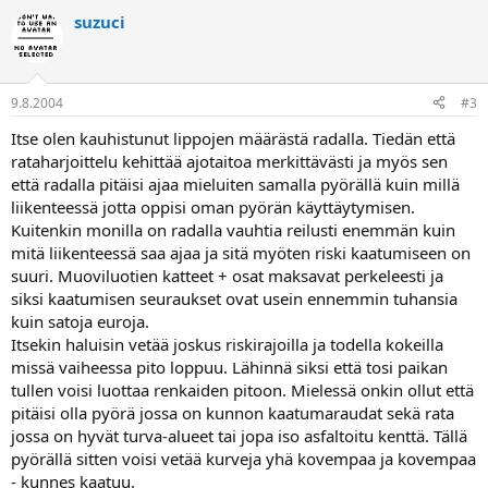
suzuci
9.8.2004
#3
Itse olen kauhistunut lippojen määrästä radalla. Tiedän että
rataharjoittelu kehittää ajotaitoa merkittävästi ja myös sen
että radalla pitäisi ajaa mieluiten samalla pyörällä kuin millä
liikenteessä jotta oppisi oman pyörän käyttäytymisen.
Kuitenkin monilla on radalla vauhtia reilusti enemmän kuin
mitä liikenteessä saa ajaa ja sitä myöten riski kaatumiseen on
suuri. Muoviluotien katteet + osat maksavat perkeleesti ja
siksi kaatumisen seuraukset ovat usein ennemmin tuhansia
kuin satoja euroja.
Itsekin haluisin vetää joskus riskirajoilla ja todella kokeilla
missä vaiheessa pito loppuu. Lähinnä siksi että tosi paikan
tullen voisi luottaa renkaiden pitoon. Mielessä onkin ollut että
pitäisi olla pyörä jossa on kunnon kaatumaraudat sekä rata
jossa on hyvät turva-alueet tai jopa iso asfaltoitu kenttä. Tällä
pyörällä sitten voisi vetää kurveja yhä kovempaa ja kovempaa
- kunnes kaatuu.