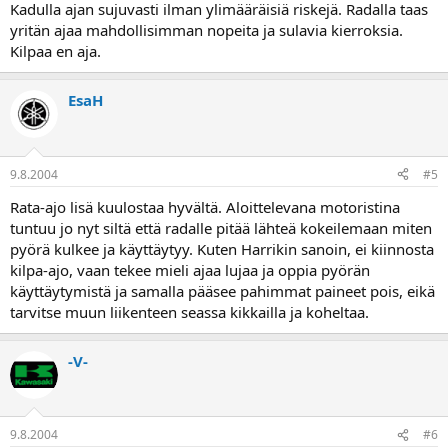
Kadulla ajan sujuvasti ilman ylimääräisiä riskejä. Radalla taas
yritän ajaa mahdollisimman nopeita ja sulavia kierroksia.
Kilpaa en aja.
EsaH
9.8.2004
#5
Rata-ajo lisä kuulostaa hyvältä. Aloittelevana motoristina
tuntuu jo nyt siltä että radalle pitää lähteä kokeilemaan miten
pyörä kulkee ja käyttäytyy. Kuten Harrikin sanoin, ei kiinnosta
kilpa-ajo, vaan tekee mieli ajaa lujaa ja oppia pyörän
käyttäytymistä ja samalla pääsee pahimmat paineet pois, eikä
tarvitse muun liikenteen seassa kikkailla ja koheltaa.
-V-
9.8.2004
#6