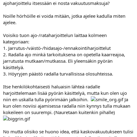
ajoharjoittelu itsessään ei nosta vakuutusmaksuja?
Noille hörhöille ei voida mitään, jotka ajelee kadulla miten
ajelee.
Voisiko tuon ajo-/rataharjoittelun laittaa kolmeen
kategoriaan:
1. Jarrutus-/väistö-/hidasajo-/ennakointiharjoittelut
2. Radalla ajo minkä tarkoituksena on opetella kaarreajoa,
jarrutusta mutkaan/mutkassa. Eli yleensäkin pyörän
käsittelyä.
3. Höyryjen päästö radalla turvallisissa olosuhteissa.
Itse henkilökohtaisesti haluaisin lähteä radalle
harjoittelemaan lisää pyörän käsittelyä, mutta kun olen ujo
niin en uskalla tulla pyörimään jalkoihin.
Ja
kun olen noviisi ajamisessa radalla niin kynnys tulla mukaan
kokeileen on suurempi. (Nauretaan kuitenkin pihalle)
No mutta olisiko se huono idea, että kaskovakuutukseen tulisi