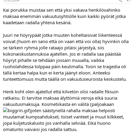
10.8.2004
#7
Kai porukka muistaa sen että yksi vakava henkilövahinko
maksaa enemmän vakuutusyhtiölle kuin kaikki pyörät jotka
kaadetaan radalla yhtenä kesänä.
Juuri ne höyrypäät jotka muuten koheltaisivat liikenteessä
voivat (huom en sano että on vaan että voi olla) hyvinkin olla
se tärkein ryhmä jolle rataajo pitäisi järjestyä, siis
kokonaiskustannuksia ajatellen. Jos ei radalla saa päästää
höyryt pihalle se tehdään jossain muualla, vaikka
ruoholahdessa tolppaa päin keulimalla. Tosin se tragedia oli
tällä kertaa halpa kun ei kerta jäänyt eloon. Anteeksi
tunteettomuus mutta täällä on vakuutuseuroista keskustelu.
Henk koht olen ajatellut että kilvetön olisi radalle fiksuin
ratkaisu. Ei tarvitse maksaa älyttömiä veroja eikä suuria
vakuutusmaksuja. Kosmetiikasta en välitä (paljoakaan
)joten säästynellä rahalla maksaa helposti
muutamat kumpsahdukset, toiset vanteet ja muut kilkkeet,
jopa kuljetuskalusto jos vanhalla selviää. Eikä huono
omatunto vaivaisi jos radalla sattuu.