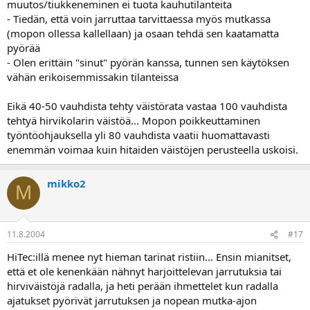
muutos/tiukkeneminen ei tuota kauhutilanteita
- Tiedän, että voin jarruttaa tarvittaessa myös mutkassa
(mopon ollessa kallellaan) ja osaan tehdä sen kaatamatta
pyörää
- Olen erittäin "sinut" pyörän kanssa, tunnen sen käytöksen
vähän erikoisemmissakin tilanteissa
Eikä 40-50 vauhdista tehty väistörata vastaa 100 vauhdista
tehtyä hirvikolarin väistöä... Mopon poikkeuttaminen
työntöohjauksella yli 80 vauhdista vaatii huomattavasti
enemmän voimaa kuin hitaiden väistöjen perusteella uskoisi.
mikko2
M
11.8.2004
#17
HiTec:illä menee nyt hieman tarinat ristiin... Ensin mianitset,
että et ole kenenkään nähnyt harjoittelevan jarrutuksia tai
hirviväistöjä radalla, ja heti perään ihmettelet kun radalla
ajatukset pyörivät jarrutuksen ja nopean mutka-ajon