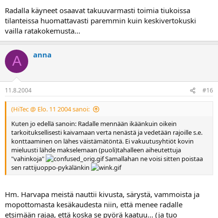
Radalla käyneet osaavat takuuvarmasti toimia tiukoissa
tilanteissa huomattavasti paremmin kuin keskivertokuski
vailla ratakokemusta...
anna
A
11.8.2004
#16
(HiTec @ Elo. 11 2004 sanoi:
Kuten jo edellä sanoin: Radalle mennään ikäänkuin oikein
tarkoituksellisesti kaivamaan verta nenästä ja vedetään rajoille s.e.
konttaaminen on lähes väistämätöntä. Ei vakuutusyhtiöt kovin
mieluusti lähde makselemaan (puoli)tahalleen aiheutettuja
"vahinkoja"
Samallahan ne voisi sitten poistaa
sen rattijuoppo-pykälänkin
Hm. Harvapa meistä nauttii kivusta, särystä, vammoista ja
mopottomasta kesäkaudesta niin, että menee radalle
etsimään rajaa, että koska se pyörä kaatuu... (ja tuo