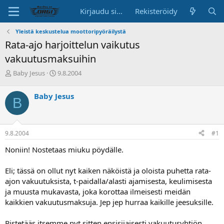
Kirjaudu sisään
Rekisteröidy
Yleistä keskustelua moottoripyöräilystä
Rata-ajo harjoittelun vaikutus
vakuutusmaksuihin
K
A
Baby Jesus
9.8.2004
e
l
s
o
Baby Jesus
B
k
i
u
t
s
u
t
s
9.8.2004
#1
e
p
l
ä
Noniin! Nostetaas miuku pöydälle.
u
i
n
v
Eli; tässä on ollut nyt kaiken näköistä ja oloista puhetta rata-
a
ä
ajon vakuutuksista, t-paidalla/alasti ajamisesta, keulimisesta
l
o
ja muusta mukavasta, joka korottaa ilmeisesti meidän
i
kaikkien vakuutusmaksuja. Jep jep hurraa kaikille jeesuksille.
t
t
Pistetääs itsemme nyt sitten ensisijaisesti vakuutusyhtiön