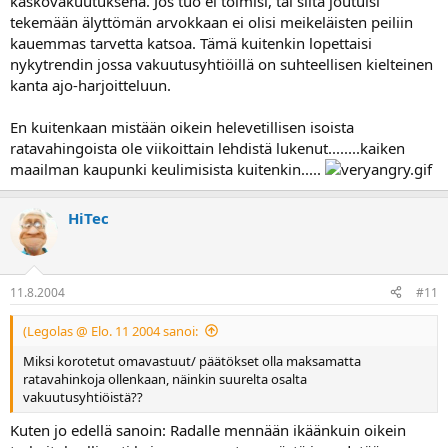
kaskovakuutuksena. Jos tuo ei toimisi, tai siitä joutuisi
tekemään älyttömän arvokkaan ei olisi meikeläisten peiliin
kauemmas tarvetta katsoa. Tämä kuitenkin lopettaisi
nykytrendin jossa vakuutusyhtiöillä on suhteellisen kielteinen
kanta ajo-harjoitteluun.
En kuitenkaan mistään oikein helevetillisen isoista
ratavahingoista ole viikoittain lehdistä lukenut........kaiken
maailman kaupunki keulimisista kuitenkin.....
HiTec
11.8.2004
#11
(Legolas @ Elo. 11 2004 sanoi:
Miksi korotetut omavastuut/ päätökset olla maksamatta
ratavahinkoja ollenkaan, näinkin suurelta osalta
vakuutusyhtiöistä??
Kuten jo edellä sanoin: Radalle mennään ikäänkuin oikein