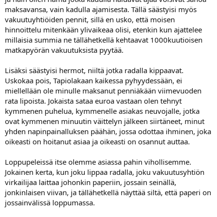
maksavansa, vain kadulla ajamisesta. Tällä säästyisi myös
vakuutuyhtiöiden pennit, sillä en usko, että moisen
hinnoittelu mitenkään ylivaikeaa olisi, etenkin kun ajattelee
millaisia summia ne tällähetkellä kehtaavat 1000kuutioisen
matkapyörän vakuutuksista pyytää.
Lisäksi säästyisi hermot, niiltä jotka radalla kippaavat.
Uskokaa pois, Tapiolakaan kaikessa pyhyydessään, ei
miellellään ole minulle maksanut penniäkään viimevuoden
rata lipoista. Jokaista sataa euroa vastaan olen tehnyt
kymmenen puhelua, kymmenelle asiakas neuvojalle, jotka
ovat kymmenen minuutin väittelyn jälkeen siirtäneet, minut
yhden napinpainalluksen päähän, jossa odottaa ihminen, joka
oikeasti on hoitanut asiaa ja oikeasti on osannut auttaa.
Loppupeleissä itse olemme asiassa pahin vihollisemme.
Jokainen kerta, kun joku lippaa radalla, joku vakuutusyhtiön
virkailijaa laittaa johonkin paperiin, jossain seinällä,
jonkinlaisen viivan, ja tällähetkellä näyttää siltä, että paperi on
jossainvälissä loppumassa.