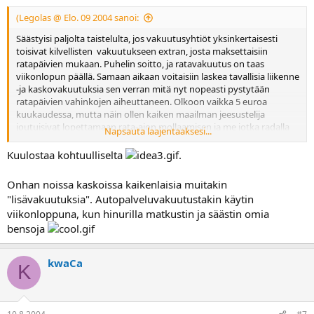
(Legolas @ Elo. 09 2004 sanoi:
Säästyisi paljolta taistelulta, jos vakuutusyhtiöt yksinkertaisesti
toisivat kilvellisten vakuutukseen extran, josta maksettaisiin
ratapäivien mukaan. Puhelin soitto, ja ratavakuutus on taas
viikonlopun päällä. Samaan aikaan voitaisiin laskea tavallisia liikenne
-ja kaskovakuutuksia sen verran mitä nyt nopeasti pystytään
ratapäivien vahinkojen aiheuttaneen. Olkoon vaikka 5 euroa
kuukaudessa, mutta näin ollen kaiken maailman jeesustelija
joutuisivat lopettamaan rata-ajon mollaamisen ja me jotka radalla
Napsauta laajentaaksesi...
haluaisimme ajaa maksaisimme siitä ylimääräisen porkkanan
vakuutusyhtiölle, ja näin ollen nämä jotka kadulla haluavat ajaa
Kuulostaa kohtuulliselta
.
voisivat sanoa maksavansa, vain kadulla ajamisesta.
Onhan noissa kaskoissa kaikenlaisia muitakin
"lisävakuutuksia". Autopalveluvakuutustakin käytin
viikonloppuna, kun hinurilla matkustin ja säästin omia
bensoja
kwaCa
K