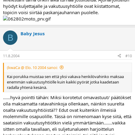
hyödyt kuljettajalle ja vakutuusyhtiölle ovat kiistattomat,
topicin voisi siirtää paskanjauhannan puolelle.
Baby Jesus
B
11.8.2004
#10
(kwaCa @ Elo. 10 2004 sanoi:
Kai porukka muistaa sen että yksi vakava henkilövahinko maksaa
enemmän vakuutusyhtiölle kuin kaikki pyörät jotka kaadetaan
radalla yhtenä kesänä.
......hyvä pointti tähän: Miksi korotetut omavastuut/ päätökset
olla maksamatta ratavahinkoja ollenkaan, näinkin suurelta
osalta vakuutusyhtiöistä?? Edut ovat kuitenkin ilmeisiä
molemmille osapuolille. Tässä on nimenomaan kyse siitä, että
saataisiin vakuutusyhtiötkin vielä ymmärtämään.......vaikka
sitten omalla tavallaan, eli suljetunalueen harjoittelun