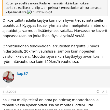
Kuten jo edellä sanoin: Radalle mennään ikäänkuin oikein
tarkoituksellisesti ... clip ... on pelkoa kierrosaikojen aiheuttamasta
kilpailuvietistä
Onkos tullut radalla käytyä kun noin hyvin tiedät mitä siellä
tapahtuu..? Kysypäs hidas-ryhmäläisten mielipiteitä, miten on
ajotaidot ja varmuus lisääntyneet radalla.. Harvassa ne kaverit
nopeassakaan on jotka ihan täysillä yrittää vetää.
Onnistuukohan tehokkaiden jarrutusten harjoittelu myös
hidastetusti, 20km/h vauhdissa, samoin kuin nopeiden
väistöliikkeiden.. Moottoripyörä kun käyttäytyy aivan toisin
ryömintävauhdissa kuin 120km/h vauhdissa.
kap57
11.8.2004
#13
Kaikissa mielipiteissä on oma pointtinsa; moottoriradalla
tapahtuvassa ajoharjoittelussa on monta ulottuvuutta.
Henkilövahinkojen korvaaminen on aina se tärkein,