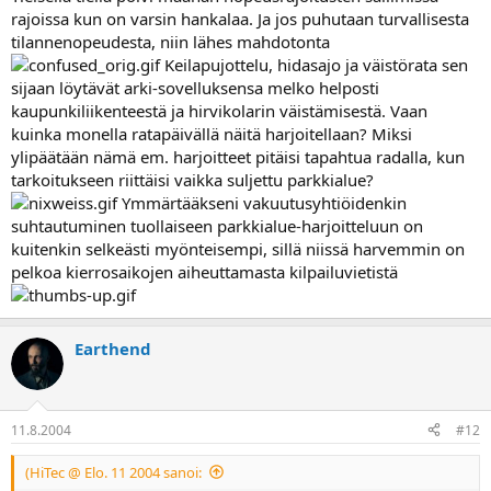
rajoissa kun on varsin hankalaa. Ja jos puhutaan turvallisesta
tilannenopeudesta, niin lähes mahdotonta
Keilapujottelu, hidasajo ja väistörata sen
sijaan löytävät arki-sovelluksensa melko helposti
kaupunkiliikenteestä ja hirvikolarin väistämisestä. Vaan
kuinka monella ratapäivällä näitä harjoitellaan? Miksi
ylipäätään nämä em. harjoitteet pitäisi tapahtua radalla, kun
tarkoitukseen riittäisi vaikka suljettu parkkialue?
Ymmärtääkseni vakuutusyhtiöidenkin
suhtautuminen tuollaiseen parkkialue-harjoitteluun on
kuitenkin selkeästi myönteisempi, sillä niissä harvemmin on
pelkoa kierrosaikojen aiheuttamasta kilpailuvietistä
Earthend
11.8.2004
#12
(HiTec @ Elo. 11 2004 sanoi: