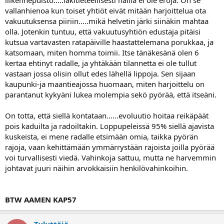
vallanhienoa kun toiset yhtiöt eivät mitään harjoittelua ota
vakuutuksensa piiriin.....mikä helvetin järki siinäkin mahtaa
olla. Jotenkin tuntuu, että vakuutusyhtiön edustaja pitäisi
kutsua vartavasten ratapäiville haastattelemana porukkaa, ja
katsomaan, miten homma toimii. Itse tänäkesänä olen 6
kertaa ehtinyt radalle, ja yhtäkään tilannetta ei ole tullut
vastaan jossa olisin ollut edes lähellä lippoja. Sen sijaan
kaupunki-ja maantieajossa huomaan, miten harjoittelu on
parantanut kykyäni lukea molempia sekö pyörää, että itseäni.
On totta, että siellä kontataan......evoluutio hoitaa reikäpäät
pois kaduilta ja radoiltakin. Loppupeleissä 95% siellä ajavista
kuskeista, ei mene radalle etsimään omia, taikka pyörän
rajoja, vaan kehittämään ymmärrystään rajoista joilla pyörää
voi turvallisesti viedä. Vahinkoja sattuu, mutta ne harvemmin
johtavat juuri näihin arvokkaisiin henkilövahinkoihin.
BTW AAMEN KAP57
Tylyttäjä