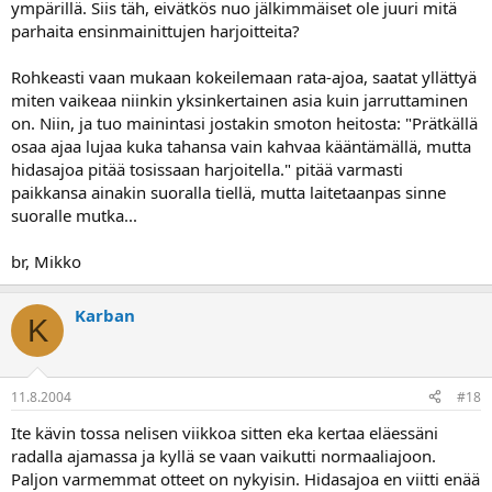
ympärillä. Siis täh, eivätkös nuo jälkimmäiset ole juuri mitä
parhaita ensinmainittujen harjoitteita?
Rohkeasti vaan mukaan kokeilemaan rata-ajoa, saatat yllättyä
miten vaikeaa niinkin yksinkertainen asia kuin jarruttaminen
on. Niin, ja tuo mainintasi jostakin smoton heitosta: "Prätkällä
osaa ajaa lujaa kuka tahansa vain kahvaa kääntämällä, mutta
hidasajoa pitää tosissaan harjoitella." pitää varmasti
paikkansa ainakin suoralla tiellä, mutta laitetaanpas sinne
suoralle mutka...
br, Mikko
Karban
K
11.8.2004
#18
Ite kävin tossa nelisen viikkoa sitten eka kertaa eläessäni
radalla ajamassa ja kyllä se vaan vaikutti normaaliajoon.
Paljon varmemmat otteet on nykyisin. Hidasajoa en viitti enää