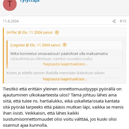
T
11.8.2004
#15
(HiTec @ Elo. 11 2004 sanoi:
(Legolas @ Elo. 11 2004 sanoi:
Miksi korotetut omavastuut/ päätökset olla maksamatta
ratavahinkoja ollenkaan, näinkin suurelta osalta
vakuutusyhtiöistä??
Napsauta laajentaaksesi...
Kuten jo edellä sanoin: Radalle mennään ikäänkuin oikein
tarkoituksellisesti kaivamaan verta nenästä ja vedetään rajoille s.e.
Napsauta laajentaaksesi...
konttaaminen on lähes väistämätöntä. Ei vakuutusyhtiöt kovin
Tiesitkö että erittäin yleinen onnettomuustyyppi pyörällä on
mieluusti lähde makselemaan (puoli)tahalleen aiheutettuja
"vahinkoja"
Samallahan ne voisi sitten poistaa
ajautuminen ulkokaarteesta ulos? Tämä johtuu lähes aina
sen rattijuoppo-pykälänkin
siitä, että tulee ns. hartialukko, eikä uskalleta/osata kantata
sitä pyörää tarpeeks että pääsis mutkan läpi, vaikka se menis
Tieliikenteessä harva onnettomuus tosiaan sattuu sen paremmin
ihan iisisti. Veikkaisin, että lähes kaikki
keilaradalla kuin hidasajossakaan, mutta olikos se peräti jossain
suistumisonnettomuudet olisi voitu välttää, jos kuski olisi
Smoton ajoharjotteluoppaassakin sanottu
"Prätkällä osaa ajaa lujaa
osannut ajaa kunnolla.
kuka tahansa vain kahvaa kääntämällä, mutta hidasajoa pitää