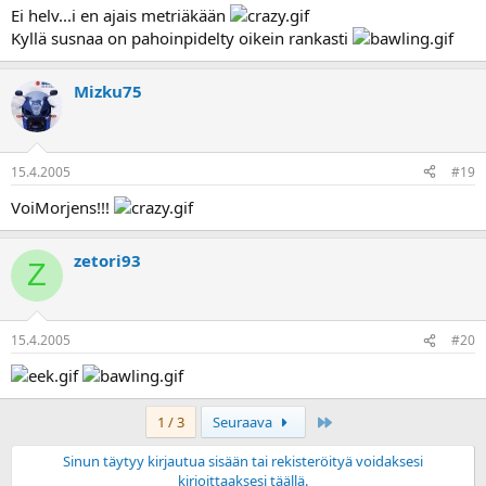
Ei helv...i en ajais metriäkään
Kyllä susnaa on pahoinpidelty oikein rankasti
Mizku75
15.4.2005
#19
VoiMorjens!!!
zetori93
Z
15.4.2005
#20
Last
1 / 3
Seuraava
Sinun täytyy kirjautua sisään tai rekisteröityä voidaksesi
kirjoittaaksesi täällä.