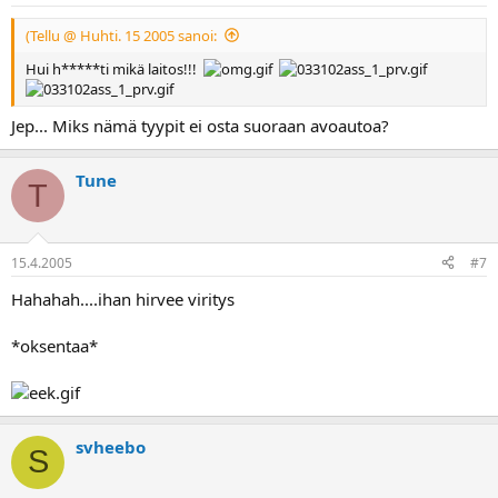
(Tellu @ Huhti. 15 2005 sanoi:
Hui h*****ti mikä laitos!!!
Jep... Miks nämä tyypit ei osta suoraan avoautoa?
Tune
T
15.4.2005
#7
Hahahah....ihan hirvee viritys
*oksentaa*
svheebo
S