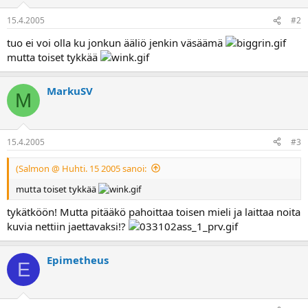
a
15.4.2005
#2
tuo ei voi olla ku jonkun ääliö jenkin väsäämä
mutta toiset tykkää
MarkuSV
M
15.4.2005
#3
(Salmon @ Huhti. 15 2005 sanoi:
mutta toiset tykkää
tykätköön! Mutta pitääkö pahoittaa toisen mieli ja laittaa noita
kuvia nettiin jaettavaksi!?
Epimetheus
E