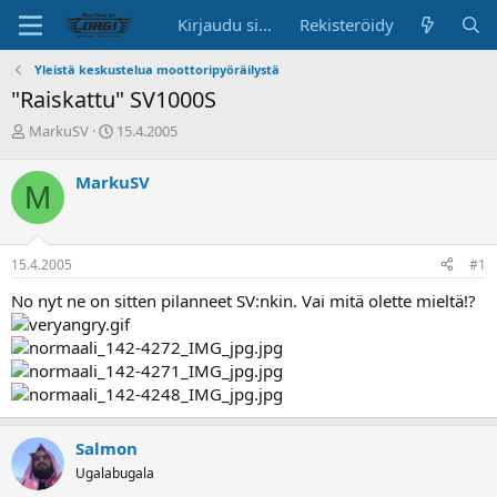
Kirjaudu sisään
Rekisteröidy
Yleistä keskustelua moottoripyöräilystä
"Raiskattu" SV1000S
K
A
MarkuSV
15.4.2005
e
l
s
o
MarkuSV
M
k
i
u
t
s
u
t
s
15.4.2005
#1
e
p
l
ä
No nyt ne on sitten pilanneet SV:nkin. Vai mitä olette mieltä!?
u
i
n
v
a
ä
l
o
i
t
Salmon
t
a
Ugalabugala
j