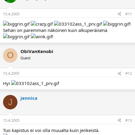
15.4.2005
#11
!
Sehän on paremman näköinen kuin alkuperäisenä
!
ObiVanKenobi
O
Guest
15.4.2005
#12
Hyi
jennica
J
15.4.2005
#13
Tuo kapistus ei voi olla muualta kuin jenkeistä.