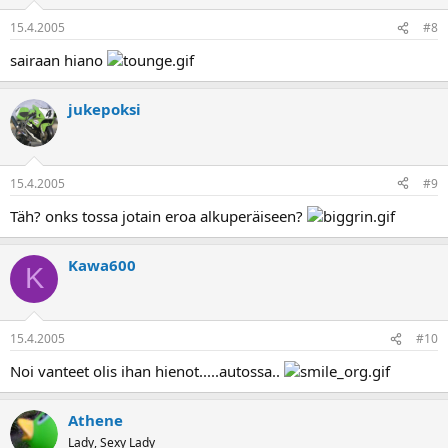
15.4.2005
#8
sairaan hiano
jukepoksi
15.4.2005
#9
Täh? onks tossa jotain eroa alkuperäiseen?
Kawa600
K
15.4.2005
#10
Noi vanteet olis ihan hienot.....autossa..
Athene
Lady, Sexy Lady