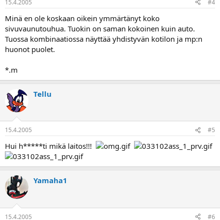
15.4.2005
#4
Minä en ole koskaan oikein ymmärtänyt koko
sivuvaunutouhua. Tuokin on saman kokoinen kuin auto.
Tuossa kombinaatiossa näyttää yhdistyvän kotilon ja mp:n
huonot puolet.
*.m
Tellu
15.4.2005
#5
Hui h*****ti mikä laitos!!!
Yamaha1
15.4.2005
#6