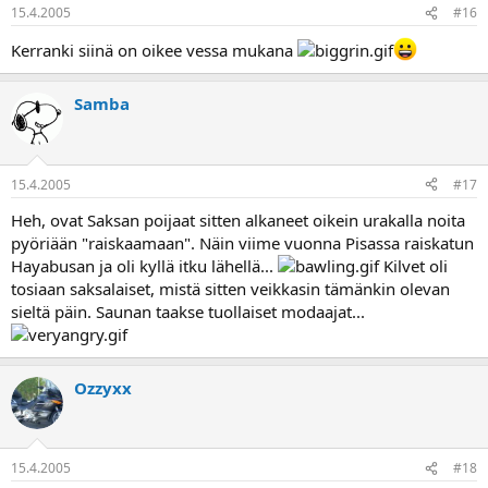
15.4.2005
#16
Kerranki siinä on oikee vessa mukana
Samba
15.4.2005
#17
Heh, ovat Saksan poijaat sitten alkaneet oikein urakalla noita
pyöriään "raiskaamaan". Näin viime vuonna Pisassa raiskatun
Hayabusan ja oli kyllä itku lähellä...
Kilvet oli
tosiaan saksalaiset, mistä sitten veikkasin tämänkin olevan
sieltä päin. Saunan taakse tuollaiset modaajat...
Ozzyxx
15.4.2005
#18