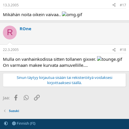
13.3.2005
#17
Mikähän noita oikein vaivaa..
ROne
R
22.3.2005
#18
Mulla on vanhainkodissa sitten tollanen gixxer.
On varmaan makee kurvata aamuvellille....
Sinun täytyy kirjautua sisään tai rekisteröityä voidaksesi
kirjoittaaksesi täällä.
Facebook
WhatsApp
Linkki
Jaa:
Suzuki
Finnish (FI)