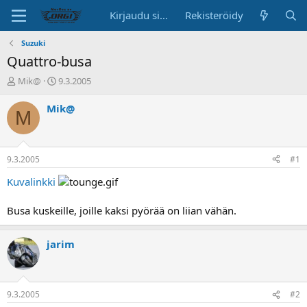
Kirjaudu sisään
Rekisteröidy
Suzuki
Quattro-busa
K
A
Mik@
9.3.2005
e
l
s
o
Mik@
M
k
i
u
t
s
u
t
s
9.3.2005
#1
e
p
l
ä
Kuvalinkki
u
i
n
v
Busa kuskeille, joille kaksi pyörää on liian vähän.
a
ä
l
o
jarim
i
t
t
a
9.3.2005
#2
j