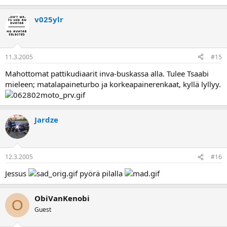
v025ylr
11.3.2005
#15
Mahottomat pattikudiaarit inva-buskassa alla. Tulee Tsaabi
mieleen; matalapaineturbo ja korkeapainerenkaat, kyllä lyllyy.
Jardze
12.3.2005
#16
Jessus
pyörä pilalla
ObiVanKenobi
O
Guest