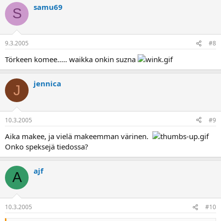
samu69
S
9.3.2005
#8
Törkeen komee..... waikka onkin suzna
jennica
J
10.3.2005
#9
Aika makee, ja vielä makeemman värinen.
Onko speksejä tiedossa?
ajf
A
10.3.2005
#10