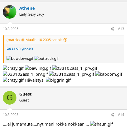
Athene
Lady, Sexy Lady
10.3.2005
#13
(matrixz @ Maalis. 10 2005 sanoi:
tässä on gixxeri
Häväistys!
Guest
G
Guest
10.3.2005
#14
....ei juma*auta....nyt meni rokka nokkaan....