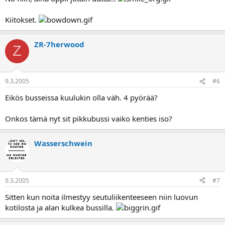
Kiitokset.
ZR-7herwood
Z
9.3.2005
#6
Eikös busseissa kuulukin olla väh. 4 pyörää?
Onkos tämä nyt sit pikkubussi vaiko kenties iso?
Wasserschwein
9.3.2005
#7
Sitten kun noita ilmestyy seutuliikenteeseen niin luovun
kotilosta ja alan kulkea bussilla.