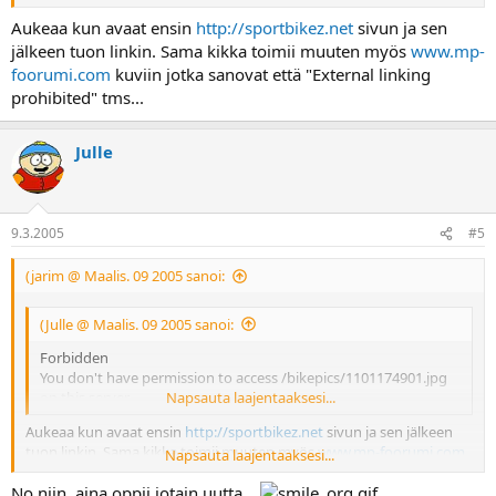
Aukeaa kun avaat ensin
http://sportbikez.net
sivun ja sen
jälkeen tuon linkin. Sama kikka toimii muuten myös
www.mp-
foorumi.com
kuviin jotka sanovat että "External linking
prohibited" tms...
Julle
9.3.2005
#5
(jarim @ Maalis. 09 2005 sanoi:
(Julle @ Maalis. 09 2005 sanoi:
Forbidden
You don't have permission to access /bikepics/1101174901.jpg
on this server
Napsauta laajentaaksesi...
Aukeaa kun avaat ensin
http://sportbikez.net
sivun ja sen jälkeen
tuon linkin. Sama kikka toimii muuten myös
www.mp-foorumi.com
Napsauta laajentaaksesi...
kuviin jotka sanovat että "External linking prohibited" tms...
No niin, aina oppii jotain uutta...