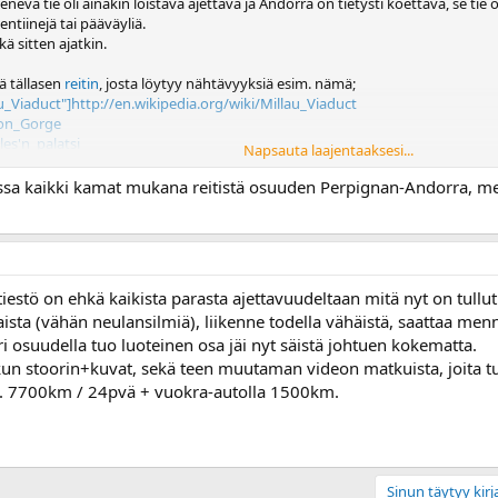
ä tie oli ainakin loistava ajettava ja Andorra on tietysti koettava, se tie 
entiinejä tai pääväyliä.
kä sitten ajatkin.
kä tällasen
reitin
, josta löytyy nähtävyyksiä esim. nämä;
au_Viaduct"]http://en.wikipedia.org/wiki/Millau_Viaduct
don_Gorge
les'n_palatsi
Napsauta laajentaaksesi...
que
nssa kaikki kamat mukana reitistä osuuden Perpignan-Andorra, 
ut.
iestö on ehkä kaikista parasta ajettavuudeltaan mitä nyt on tullut
sta (vähän neulansilmiä), liikenne todella vähäistä, saattaa menn
 osuudella tuo luoteinen osa jäi nyt säistä johtuen kokematta.
un stoorin+kuvat, sekä teen muutaman videon matkuista, joita tuli
n. 7700km / 24pvä + vuokra-autolla 1500km.
Sinun täytyy kirja