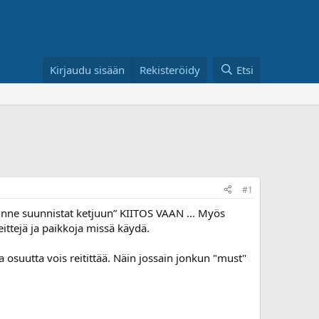
Kirjaudu sisään
Rekisteröidy
Etsi
#1
 minne suunnistat ketjuun” KIITOS VAAN … Myös
eittejä ja paikkoja missä käydä.
 osuutta vois reitittää. Näin jossain jonkun "must"