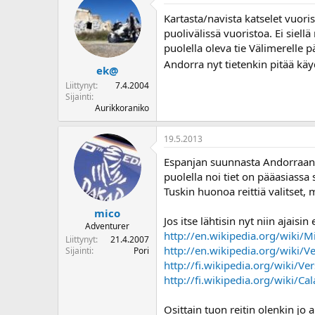
Kartasta/navista katselet vuori
puolivälissä vuoristoa. Ei siel
puolella oleva tie Välimerelle 
Andorra nyt tietenkin pitää käyd
ek@
Liittynyt
7.4.2004
Sijainti
Aurikkoraniko
19.5.2013
Espanjan suunnasta Andorraan me
puolella noi tiet on pääasiassa 
Tuskin huonoa reittiä valitset, m
mico
Jos itse lähtisin nyt niin ajaisi
Adventurer
http://en.wikipedia.org/wiki/M
Liittynyt
21.4.2007
http://en.wikipedia.org/wiki/
Sijainti
Pori
http://fi.wikipedia.org/wiki/Ver
http://fi.wikipedia.org/wiki/Ca
Osittain tuon reitin olenkin jo a