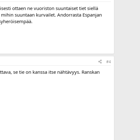
esti ottaen ne vuoriston suuntaiset tiet siellä
ma mihin suuntaan kurvailet. Andorrasta Espanjan
a syheröisempää.
#4
ttava, se tie on kanssa itse nähtävyys. Ranskan