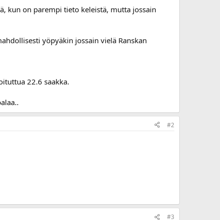
, kun on parempi tieto keleistä, mutta jossain
 mahdollisesti yöpyäkin jossain vielä Ranskan
joituttua 22.6 saakka.
alaa..
#2
#3