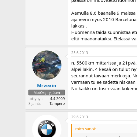
päässä on muovitettu luonnon 
Aamulla 8.6 baanalle 9 maissa L
ajaneeni myös 2010 Barcelonan re
lakkasi.
Huomenna taida suunnistaa etel
että maananataiksi. Etelässä v
25.6.2013
n. 5500km mittarissa ja 21pvä...
alpeillakin. 4 kesää on tullut n
seurannut taivaan merkkejä. N
varmaan tulee sadetta niskaan t
Mrvexin
No kaikki on tosin vaan kokem
MotOrg ry jäsen
Liittynyt
4.4.2009
Sijainti
Tampere
29.6.2013
mico sanoi: