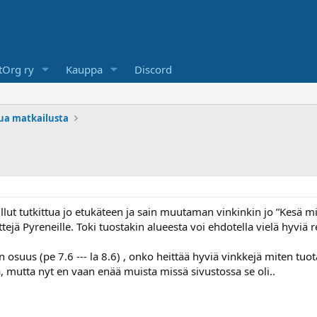
Org ry
Kauppa
Discord
lua matkailusta
llut tutkittua jo etukäteen ja sain muutaman vinkinkin jo ”Kesä
tejä Pyreneille. Toki tuostakin alueesta voi ehdotella vielä hyviä r
suus (pe 7.6 --- la 8.6) , onko heittää hyviä vinkkejä miten tuota
, mutta nyt en vaan enää muista missä sivustossa se oli..