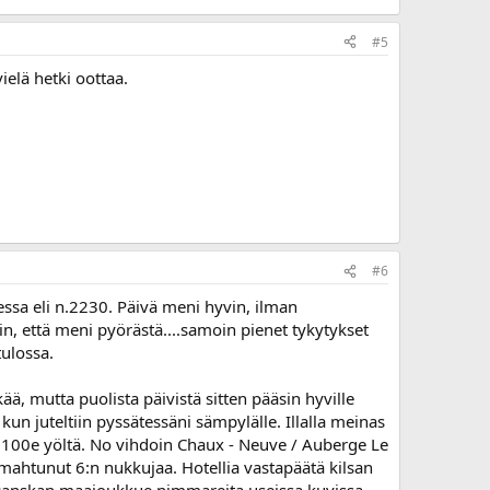
#5
vielä hetki oottaa.
#6
essa eli n.2230. Päivä meni hyvin, ilman
in, että meni pyörästä....samoin pienet tykytykset
tulossa.
ää, mutta puolista päivistä sitten pääsin hyville
, kun juteltiin pyssätessäni sämpylälle. Illalla meinas
ät 100e yöltä. No vihdoin Chaux - Neuve / Auberge Le
mahtunut 6:n nukkujaa. Hotellia vastapäätä kilsan