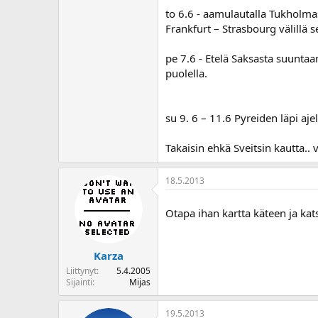
o
to 6.6 - aamulautalla Tukholma
i
Frankfurt – Strasbourg välillä s
t
t
pe 7.6 - Etelä Saksasta suuntaa
a
puolella.
j
a
su 9. 6 – 11.6 Pyreiden läpi aje
Takaisin ehkä Sveitsin kautta.. 
18.5.2013
Otapa ihan kartta käteen ja katso
Karza
Liittynyt
5.4.2005
Sijainti
Mijas
19.5.2013