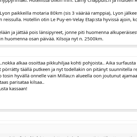
hyppyrimäki. Hotellissa olikin mm. Lamy Chappuis:n ja muiden 
yon paikkeilla motaria 80km (sis 3 väärää ramppia), Lyon jälkeen t
issulla. Hotellin otin Le Puy-en-Velay Etap:sta hyvissä ajoin, koska
ään ja jättää pois länsipyreet, jonne piti huomenna alkuperäisest
ain huomenna osan päivää. Kilsoja nyt n. 2500km.
nokka alkaa osoittaa pikkuhiljaa kohti pohjoista.. Aika surfausta o
yt pörrätty täällä putkeen ja nyt todellakin on pitänyt suunnitella r
o tosin hyvällä onnelle vain Millau:n alueella oon joutunut aj
aas parisataa kilsaa..
usta kassaan!