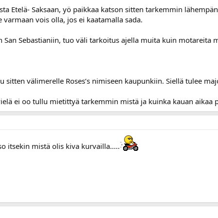
sta Etelä- Saksaan, yö paikkaa katson sitten tarkemmin lähempänä
e varmaan vois olla, jos ei kaatamalla sada.
n San Sebastianiin, tuo väli tarkoitus ajella muita kuin motareita
lu sitten välimerelle Roses’s nimiseen kaupunkiin. Siellä tulee ma
vielä ei oo tullu mietittyä tarkemmin mistä ja kuinka kauan aikaa p
 itsekin mistä olis kiva kurvailla.....