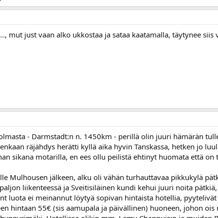
...., mut just vaan alko ukkostaa ja sataa kaatamalla, täytynee siis 
lmasta - Darmstadt:n n. 1450km - perillä olin juuri hämärän tull
nkaan räjähdys herätti kyllä aika hyvin Tanskassa, hetken jo luul
 ihan sikana motarilla, en ees ollu peilistä ehtinyt huomata että on 
ille Mulhousen jälkeen, alku oli vähän turhauttavaa pikkukylä pätk
paljon liikenteessä ja Sveitisiläinen kundi kehui juuri noita pätkiä
int luota ei meinannut löytyä sopivan hintaista hotellia, pyyteliv
een hintaan 55€ (sis aamupala ja päivällinen) huoneen, johon ois 