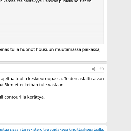
on kanssa itse nähtävyys. Ranskan puolella noi tiet on
meinas tulla huonot housuun muutamassa paikassa;
#9
 ajeltua tuolla keskieuroopassa. Teiden asfaltti aivan
ä 5km ettei ketään tule vastaan.
 contourilla kerättyä.
utua sisään tai rekisteröityä voidaksesi kirjoittaaksesi täällä.