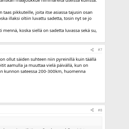
Ranskan maajoukkue nimmareita useissa kuvissa.
aas pikkuteille, joita itse asiassa tajusin osan
 illaksi oltiin luvattu sadetta, tosin nyt se jo
i mennä, koska siellä on sadetta luvassa sekä su,
#7
n ollut säiden suhteen niin pyreinillä kuin täällä
eitit aamulla ja muuttaa vielä päivällä, kun on
amaan kunnon sateessa 200-300km, huomenna
#8