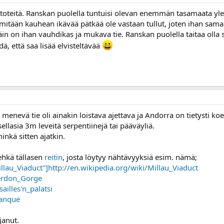
stoteitä. Ranskan puolella tuntuisi olevan enemmän tasamaata yleis
lä mitään kauhean ikävää pätkää ole vastaan tullut, joten ihan sa
päin on ihan vauhdikas ja mukava tie. Ranskan puolella taitaa oll
ä, että saa lisää elvisteltävää
nevä tie oli ainakin loistava ajettava ja Andorra on tietysti koe
sellasia 3m leveitä serpentiinejä tai pääväyliä.
inkä sitten ajatkin.
n ehkä tällasen
reitin
, josta löytyy nähtävyyksiä esim. nämä;
illau_Viaduct"]http://en.wikipedia.org/wiki/Millau_Viaduct
Verdon_Gorge
sailles'n_palatsi
lanque
janut.