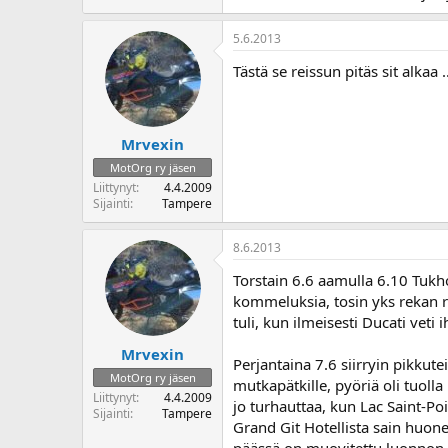
5.6.2013
Tästä se reissun pitäs sit alkaa 
Mrvexin
MotOrg ry jäsen
Liittynyt
4.4.2009
Sijainti
Tampere
8.6.2013
Torstain 6.6 aamulla 6.10 Tukho
kommeluksia, tosin yks rekan re
tuli, kun ilmeisesti Ducati veti
Mrvexin
Perjantaina 7.6 siirryin pikkute
MotOrg ry jäsen
mutkapätkille, pyöriä oli tuolla 
Liittynyt
4.4.2009
jo turhauttaa, kun Lac Saint-Po
Sijainti
Tampere
Grand Git Hotellista sain huon