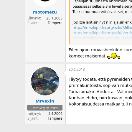
Espanjan suunnasta Andorraan menev
pääasiassa sellasia 3m leveitä serp
Tuskin huonoa reittiä valitset, min
motometu
Liittynyt
25.1.2003
Jos itse lähtisin nyt niin ajaisin eh
Sijainti
Tampere
http://en.wikipedia.org/wiki/Mill
http://en.wikipedia.org/wiki/Ver
http://fi.wikipedia.org/wiki/Versail
http://fi.wikipedia.org/wiki/Calan
Eilen ajoin rouvashenkilön ka
Osittain tuon reitin olenkin jo ajan
komeet maisemat
30.6.2013
Täytyy todeta, että pyreneiden t
priimakuntoista, sopivan mutkai
Tämä ainakin Andorra - Välimeri
Kunhan ehdin, niin kasaan jonk
Mrvexin
Kokonaisuudessa matkaa tuli 
MotOrg ry jäsen
Liittynyt
4.4.2009
Sijainti
Tampere