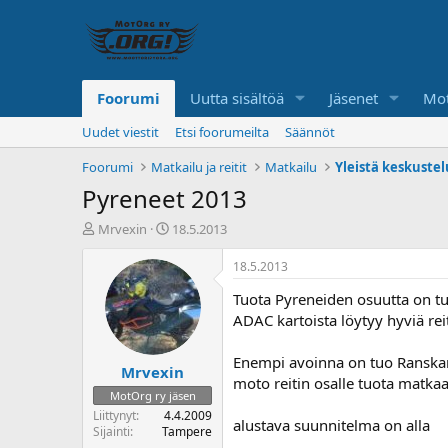
Foorumi
Uutta sisältöä
Jäsenet
Mot
Uudet viestit
Etsi foorumeilta
Säännöt
Foorumi
Matkailu ja reitit
Matkailu
Yleistä keskuste
Pyreneet 2013
K
A
Mrvexin
18.5.2013
e
l
s
o
18.5.2013
k
i
Tuota Pyreneiden osuutta on tu
u
t
s
u
ADAC kartoista löytyy hyviä reit
t
s
e
p
Enempi avoinna on tuo Ranskan o
Mrvexin
l
ä
moto reitin osalle tuota matkaa
u
i
MotOrg ry jäsen
n
v
Liittynyt
4.4.2009
alustava suunnitelma on alla
a
ä
Sijainti
Tampere
l