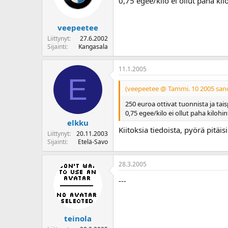
0,75 egee/kilo ei ollut paha kil
veepeetee
Liittynyt
27.6.2002
Sijainti
Kangasala
11.1.2005
E
(veepeetee @ Tammi. 10 2005 sano
250 euroa ottivat tuonnista ja ta
0,75 egee/kilo ei ollut paha kilohi
elkku
Kiitoksia tiedoista, pyörä pitäis
Liittynyt
20.11.2003
Sijainti
Etelä-Savo
28.3.2005
---
teinola