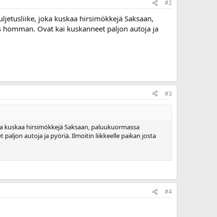
#2
jetusliike, joka kuskaa hirsimökkejä Saksaan,
as homman. Ovat kai kuskanneet paljon autoja ja
#3
joka kuskaa hirsimökkejä Saksaan, paluukuormassa
aljon autoja ja pyöriä. Ilmoitin liikkeelle paikan josta
#4