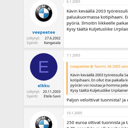
6.1.2005
o
i
Kävin keväällä 2003 työreissul
t
paluukuormassa kotipihaani. En
t
pyöriä. Ilmoitin liikkeelle pai
a
Kysy täältä Kuljetusliike Urpi
j
veepeetee
a
Liittynyt
27.6.2002
Sijainti
Kangasala
7.1.2005
E
(veepeetee @ Tammi. 06 2005 sano
Kävin keväällä 2003 työreissulla 
kotipihaani. En ollut itse paikall
pyörän voi noutaa ja homma pela
elkku
Kysy täältä Kuljetusliike Urpilain
Liittynyt
20.11.2003
Sijainti
Etelä-Savo
Paljon veloittivat tuonnista? J
10.1.2005
250 euroa ottivat tuonnista ja 