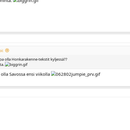
ohinta.
i:
ispa olla Honkarakenne-tekstit kyljessä??
nta.
i olla Savossa ensi viikolla