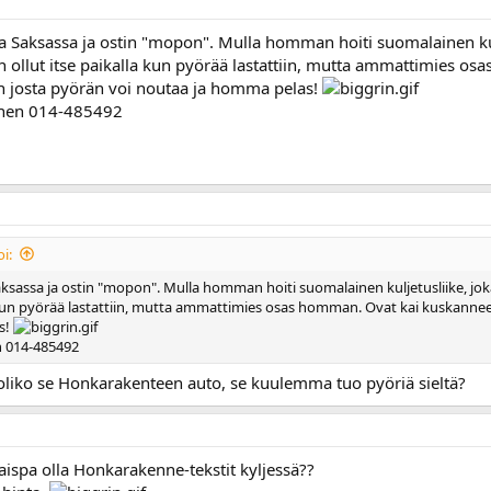
la Saksassa ja ostin "mopon". Mulla homman hoiti suomalainen kul
 ollut itse paikalla kun pyörää lastattiin, mutta ammattimies os
kan josta pyörän voi noutaa ja homma pelas!
lainen 014-485492
i:
Saksassa ja ostin "mopon". Mulla homman hoiti suomalainen kuljetusliike, 
a kun pyörää lastattiin, mutta ammattimies osas homman. Ovat kai kuskanneet p
s!
en 014-485492
a oliko se Honkarakenteen auto, se kuulemma tuo pyöriä sieltä?
taispa olla Honkarakenne-tekstit kyljessä??