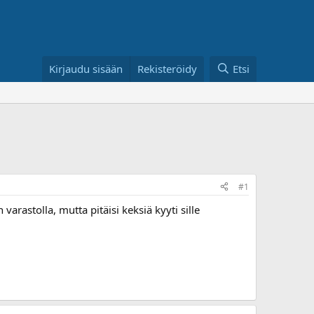
Kirjaudu sisään
Rekisteröidy
Etsi
#1
arastolla, mutta pitäisi keksiä kyyti sille