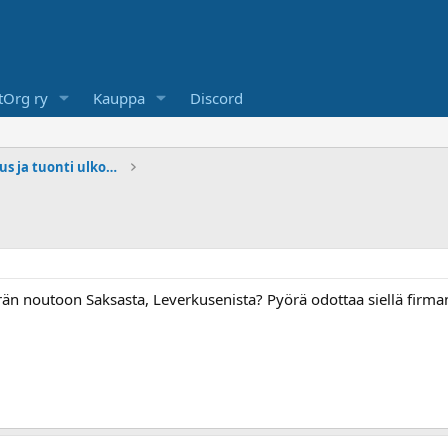
Org ry
Kauppa
Discord
Pyörän ja mp-tavaran tilaus ja tuonti ulkomailta
än noutoon Saksasta, Leverkusenista? Pyörä odottaa siellä firman v