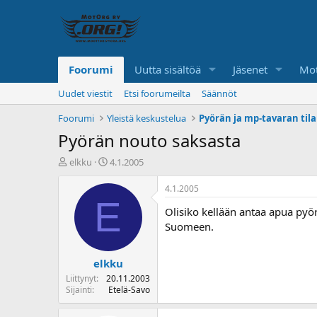
Foorumi
Uutta sisältöä
Jäsenet
Mot
Uudet viestit
Etsi foorumeilta
Säännöt
Foorumi
Yleistä keskustelua
Pyörän nouto saksasta
K
A
elkku
4.1.2005
e
l
s
o
4.1.2005
k
i
E
Olisiko kellään antaa apua pyör
u
t
s
u
Suomeen.
t
s
e
p
elkku
l
ä
u
i
Liittynyt
20.11.2003
n
v
Sijainti
Etelä-Savo
a
ä
l