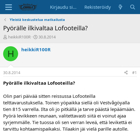
Kirjaudu sisään
Rekisteröidy
Yleistä keskustelua matkailusta
Pyörälle ilkivaltaa Lofooteilla?
K
A
heikkiR100R
30.8.2014
e
l
s
o
heikkiR100R
H
k
i
u
t
s
u
t
s
30.8.2014
#1
e
p
l
ä
Pyörälle ilkivaltaa Lofooteilla?
u
i
n
v
Olin pari päivää sitten reissussa Lofooteilla
a
ä
telttavarustuksella. Toinen yöpaikka siellä oli Vestvågöyalla
l
tien 815 varrella. Ilta oli jo pitkällä ja tarve päästä lepäämään.
o
Pyörä levikkeen reunaan, valitettavasti siitä ei voinut ajaa
i
t
syrjemmälle. Tie tuossa oli sen verran leveä, että levikettä ei
t
tarvittu kohtaamispaikaksi. Tilaakin jäi vielä parille autolle.
a
j