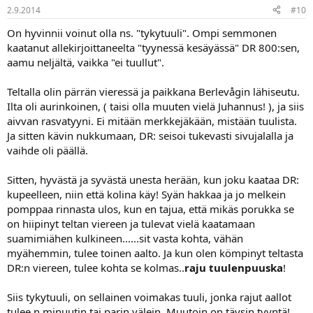
2.9.2014
#10
On hyvinnii voinut olla ns. "tykytuuli". Ompi semmonen
kaatanut allekirjoittaneelta "tyynessä kesäyässä" DR 800:sen,
aamu neljältä, vaikka "ei tuullut".
Teltalla olin pärrän vieressä ja paikkana Berlevågin lähiseutu.
Ilta oli aurinkoinen, ( taisi olla muuten vielä Juhannus! ), ja siis
aivvan rasvatyyni. Ei mitään merkkejäkään, mistään tuulista.
Ja sitten kävin nukkumaan, DR: seisoi tukevasti sivujalalla ja
vaihde oli päällä.
Sitten, hyvästä ja syvästä unesta herään, kun joku kaataa DR:
kupeelleen, niin että kolina käy! Syän hakkaa ja jo melkein
pomppaa rinnasta ulos, kun en tajua, että mikäs porukka se
on hiipinyt teltan viereen ja tulevat vielä kaatamaan
suamimiähen kulkineen......sit vasta kohta, vähän
myähemmin, tulee toinen aalto. Ja kun olen kömpinyt teltasta
DR:n viereen, tulee kohta se kolmas..
raju tuulenpuuska
!
Siis tykytuuli, on sellainen voimakas tuuli, jonka rajut aallot
tulee n minuutin tai parin välein. Muutoin on täysin tyyntä!