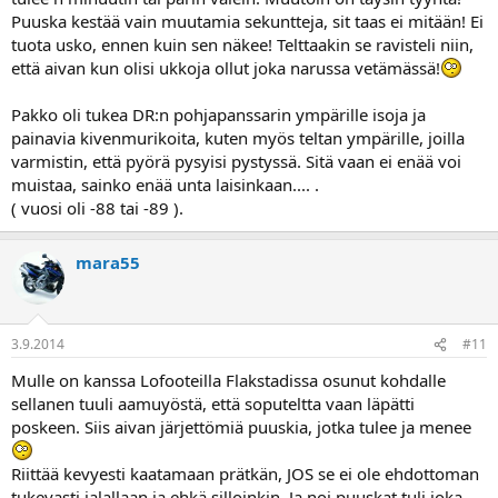
Puuska kestää vain muutamia sekuntteja, sit taas ei mitään! Ei
tuota usko, ennen kuin sen näkee! Telttaakin se ravisteli niin,
että aivan kun olisi ukkoja ollut joka narussa vetämässä!
Pakko oli tukea DR:n pohjapanssarin ympärille isoja ja
painavia kivenmurikoita, kuten myös teltan ympärille, joilla
varmistin, että pyörä pysyisi pystyssä. Sitä vaan ei enää voi
muistaa, sainko enää unta laisinkaan.... .
( vuosi oli -88 tai -89 ).
mara55
3.9.2014
#11
Mulle on kanssa Lofooteilla Flakstadissa osunut kohdalle
sellanen tuuli aamuyöstä, että soputeltta vaan läpätti
poskeen. Siis aivan järjettömiä puuskia, jotka tulee ja menee
Riittää kevyesti kaatamaan prätkän, JOS se ei ole ehdottoman
tukevasti jalallaan ja ehkä silloinkin. Ja noi puuskat tuli joka