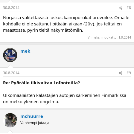
30.8.2014
#8
Norjassa valitettavasti joskus känniporukat provoilee. Omalle
kohdalle ei ole sattunut pitkään aikaan (20v). Jos telttailen
maastossa, pyrin tieltä näkymättömiin.
Viimeksi muokattu:
1.9.2014
mek
30.8.2014
#9
Re: Pyörälle ilkivaltaa Lofooteilla?
Ulkomaalaisten kalastajien autojen särkeminen Finmarkissa
on melko yleinen ongelma.
mchuurre
Vanhempi Jutaaja