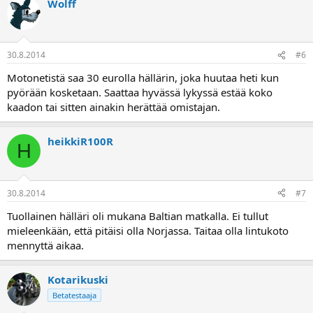
Wolff
30.8.2014
#6
Motonetistä saa 30 eurolla hällärin, joka huutaa heti kun
pyörään kosketaan. Saattaa hyvässä lykyssä estää koko
kaadon tai sitten ainakin herättää omistajan.
heikkiR100R
H
30.8.2014
#7
Tuollainen hälläri oli mukana Baltian matkalla. Ei tullut
mieleenkään, että pitäisi olla Norjassa. Taitaa olla lintukoto
mennyttä aikaa.
Kotarikuski
Betatestaaja