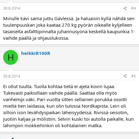
30.8.2014
#4
Minulle kävi sama juttu Gävlessä. Ja haluaisin kyllä nähdä sen
tuulenpuuskan joka kaataa 270 kg pyörän oikealle kyljelleen
tasaiselta asfalttipinnalta juhannusyönä keskellä kaupunkia 1-
vaihde päällä ja ohjauslukossa.
heikkiR100R
H
30.8.2014
#5
Ei ollut tuulta. Tuolla kohtaa tietä ei ajeta kovin lujaa.
Tukevasti paikoillaan vaihde päällä. Saattaa olla myös
vanhempi väki. Pari vuotta sitten sellainen porukka osoitti
mieltä tien laidassa, kun olin tulossa Nordkapista. Leiri oli
silloin ison levähdyspaikan läheisyydessä. Rivissä seisotiin,
juotiin kaljaa ja mölistiin. Selvin kuski toi autolla paikalle, kun
lähimpiin mökkeihinkin oli kohtalainen matka.