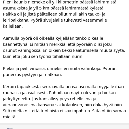
Pieni kaunis niemeke oli yli kilometrin päässä lähimmistä
a
asumuksista ja yli 5 km päässä lähimmästä kylästä.
Paikka oli jäljistä päätelleen ollut muillakin tauko- ja
leiripaikkana. Pyörä sivujalalle tukevasti vasemmalle
kallellaan.
Aamulla pyörä oli oikealla kyljellään tanko oikealle
käännettynä. Ei mitään merkkiä, että pyörään olisi joku
osunut vahingossa. En oikein keksi kaatumisella muuta syytä,
kuin että joku sen työnsi tahallaan nurin.
Pleksi ja peili vinossa, onneksi ei muita vahinkoja. Pyörän
punerrus pystyyn ja matkaan.
Keroin tapauksesta seuraavalla bensa-asemalla myyjälle ihan
rauhassa ja asiallisesti. Pahoillaan näytti olevan ja hiukan
järkyttyneeltä. Jos kansallisylpeys rehellisenä ja
vieraanvaraisena kansana sai kolauksen, niin ehkä hyvä niin.
Sitä mieltä oli, että tuollaista ei saa tapahtua. Siitä oltiin samaa
mieltä.