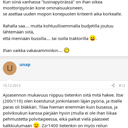
Kun siinä vanhassa "tusinapyörässä" on ihan oikea
moottoripyörän kone ominaisuuksineen,
se asettaa uuden mopon konepuolen kriteerit aika korkealle.
Rahalla saa.... mutta kohtuullisemmalla budjetilla joutuu
lähtemään siitä,
että mennään bussilla.... tai isolla traktorilla
.
Ihan vaikka vakavamminkin....
unap
U
10.12.2013
#12
Ajoasennon mukavuus riippuu tietenkin siitä mitä hakee. Itse
(200/110) olen koeistunut jonkinlaisen läjän pyöriä, ja itselle
paras oli bläkkäri. Tilaa hieman enemmän kuin busassa, ja
polvikoukun kanssa pärjään hyvin (mulla ei ole ihan liikaa
pehmustetta polvitaipeessa, eikä paikat vielä päässeet
kalkkiutumaan
. Zzr1400 tietenkin on myös reilun