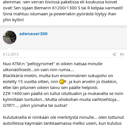
alemmas -sen verran tiiviissä paketissa eli koukussa koivet
ovat! Sen sijaan Bemarin K1200/1300 S tai R kelpaa varmasti!
Siinä mahtuu istumaan ja poweriakin pyörästä löytyy ihan
yllin kyllin!
adenauer300
9.12.2013
#6
Nuo KTM:n "peltojyrsimet" ei oikein natsaa minulle
ulkonäöllisesti...on vain niin rumia....
Blackkäriä mietin, mutta kun ensimmäinen sukupolvi on
esitelty 15 vuotta sitten, niin
. ja kun arvelin jo itsekkin,
ettei tän pituinen oikein taivu sen päälle helposti.
ZZR 1400:sen päällä on tullut istuttuakin ja mukavalta se noin
kylmiltään tuntuikin...Mutta olisikohan muita vaihtoehtoja...
GTR??.... jokin yömaha tai suitsa?
Kulutuksella ei niinkään ole merkitystä minulle... olen tottunut
autoillessa käymään tankkaamassa melko usein, kun kulutus