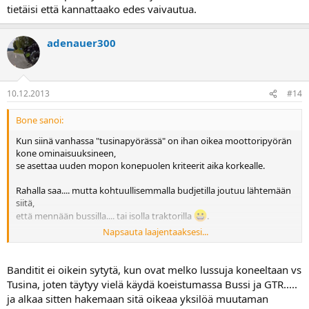
tietäisi että kannattaako edes vaivautua.
adenauer300
10.12.2013
#14
Bone sanoi:
Kun siinä vanhassa "tusinapyörässä" on ihan oikea moottoripyörän
kone ominaisuuksineen,
se asettaa uuden mopon konepuolen kriteerit aika korkealle.
Rahalla saa.... mutta kohtuullisemmalla budjetilla joutuu lähtemään
siitä,
että mennään bussilla.... tai isolla traktorilla
.
Napsauta laajentaaksesi...
Ihan vaikka vakavamminkin....
Banditit ei oikein sytytä, kun ovat melko lussuja koneeltaan vs
Tusina, joten täytyy vielä käydä koeistumassa Bussi ja GTR.....
ja alkaa sitten hakemaan sitä oikeaa yksilöä muutaman