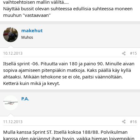
vaihtoehtoisen mallin väliltä....
Näyttää bussit olevan suhteessa edullisia suhteessa moneen
muuhun "vastaavaan"
makehut
Muhos
10.12.2013
#15
Itsellä sprint -06. Pituutta vain 180 ja paino 90. Minulle aivan
sopiva ajamiseen pitenpiäkin matkoja. Kaks päällä käy kyllä
ahtaaksi. Mikään tehokone se ei ole, paitsi väännöltään.
Ketterä kuin mikä ja kevyt.
P.A.
11.12.2013
#16
Mulla kanssa Sprint ST. Itsellä kokoa 188/88. Polvikulman
kanssa olen pärjännyt ihan hyvin, vaikka hieman loivempikin