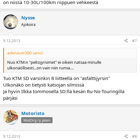
on niissä 10-30L/100km riippuen vehkeestä
Nysse
Ajokoira
9.12.2013
#7
adenauer300 sanoi:
Nuo KTM:n "peltojyrsimet" ei oikein natsaa minulle
ulkonäöllisesti...on vain niin rumia....
Tuo KTM SD varsinkin R liitteellä on "asfalttijyrsin"
Ulkonäkö on tietysti katsojan silmissä
Ja hyvin Ilkka tommosella SD:llä kesän Ru-No-Touringilla
pärjäsi
Motoristo
MotOrg ry jäsen
9.12.2013
#8