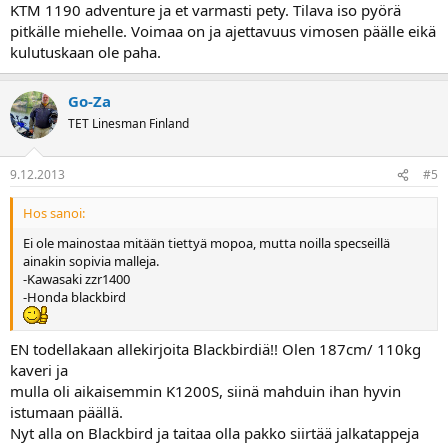
KTM 1190 adventure ja et varmasti pety. Tilava iso pyörä
pitkälle miehelle. Voimaa on ja ajettavuus vimosen päälle eikä
kulutuskaan ole paha.
Go-Za
TET Linesman Finland
9.12.2013
#5
Hos sanoi:
Ei ole mainostaa mitään tiettyä mopoa, mutta noilla specseillä
ainakin sopivia malleja.
-Kawasaki zzr1400
-Honda blackbird
EN todellakaan allekirjoita Blackbirdiä!! Olen 187cm/ 110kg
kaveri ja
mulla oli aikaisemmin K1200S, siinä mahduin ihan hyvin
istumaan päällä.
Nyt alla on Blackbird ja taitaa olla pakko siirtää jalkatappeja