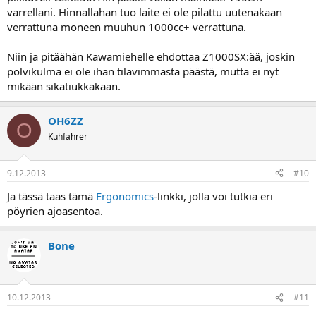
varrellani. Hinnallahan tuo laite ei ole pilattu uutenakaan
verrattuna moneen muuhun 1000cc+ verrattuna.
Niin ja pitäähän Kawamiehelle ehdottaa Z1000SX:ää, joskin
polvikulma ei ole ihan tilavimmasta päästä, mutta ei nyt
mikään sikatiukkakaan.
OH6ZZ
O
Kuhfahrer
9.12.2013
#10
Ja tässä taas tämä
Ergonomics
-linkki, jolla voi tutkia eri
pöyrien ajoasentoa.
Bone
10.12.2013
#11