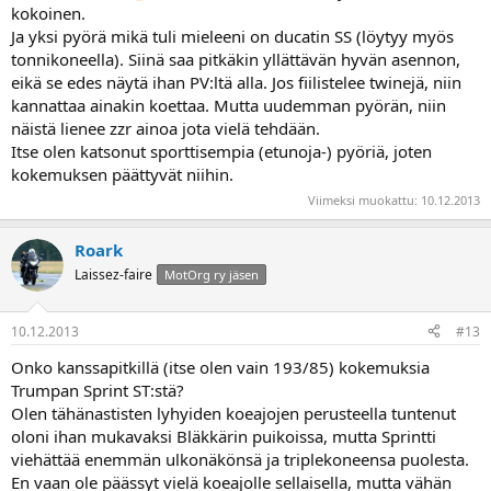
kokoinen.
Ja yksi pyörä mikä tuli mieleeni on ducatin SS (löytyy myös
tonnikoneella). Siinä saa pitkäkin yllättävän hyvän asennon,
eikä se edes näytä ihan PV:ltä alla. Jos fiilistelee twinejä, niin
kannattaa ainakin koettaa. Mutta uudemman pyörän, niin
näistä lienee zzr ainoa jota vielä tehdään.
Itse olen katsonut sporttisempia (etunoja-) pyöriä, joten
kokemuksen päättyvät niihin.
Viimeksi muokattu:
10.12.2013
Roark
Laissez-faire
MotOrg ry jäsen
10.12.2013
#13
Onko kanssapitkillä (itse olen vain 193/85) kokemuksia
Trumpan Sprint ST:stä?
Olen tähänastisten lyhyiden koeajojen perusteella tuntenut
oloni ihan mukavaksi Bläkkärin puikoissa, mutta Sprintti
viehättää enemmän ulkonäkönsä ja triplekoneensa puolesta.
En vaan ole päässyt vielä koeajolle sellaisella, mutta vähän