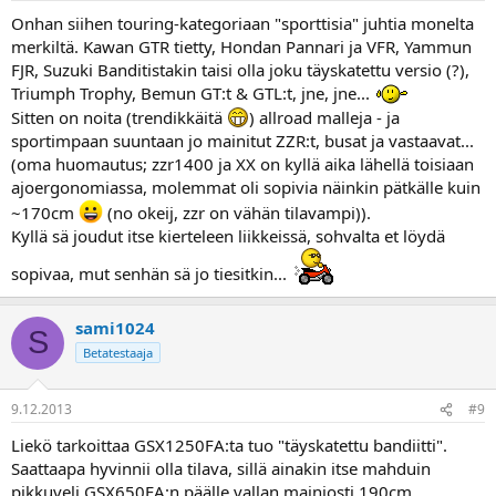
Onhan siihen touring-kategoriaan "sporttisia" juhtia monelta
merkiltä. Kawan GTR tietty, Hondan Pannari ja VFR, Yammun
FJR, Suzuki Banditistakin taisi olla joku täyskatettu versio (?),
Triumph Trophy, Bemun GT:t & GTL:t, jne, jne...
Sitten on noita (trendikkäitä
) allroad malleja - ja
sportimpaan suuntaan jo mainitut ZZR:t, busat ja vastaavat...
(oma huomautus; zzr1400 ja XX on kyllä aika lähellä toisiaan
ajoergonomiassa, molemmat oli sopivia näinkin pätkälle kuin
~170cm
(no okeij, zzr on vähän tilavampi)).
Kyllä sä joudut itse kierteleen liikkeissä, sohvalta et löydä
sopivaa, mut senhän sä jo tiesitkin...
sami1024
S
Betatestaaja
9.12.2013
#9
Liekö tarkoittaa GSX1250FA:ta tuo "täyskatettu bandiitti".
Saattaapa hyvinnii olla tilava, sillä ainakin itse mahduin
pikkuveli GSX650FA:n päälle vallan mainiosti 190cm