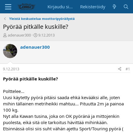
Kirjaudu sisään
Rekisteröidy
Yleistä keskustelua moottoripyöräilystä
Pyörää pitkälle kuskille?
K
A
adenauer300
9.12.2013
e
l
s
o
adenauer300
k
i
u
t
s
u
t
s
9.12.2013
#1
e
p
l
ä
Pyörää pitkälle kuskille?
u
i
n
v
Polttelee...
a
ä
Uusi käytetty pyörä pitäisi saada ehkä kevääksi alle, joten
l
mihin tällainen metriheikki mahtuu... Pituutta 2m ja painoa
o
100 kg.
i
t
Nyt alla Kawan tusina, joka on OK pyöränä ja mittojenkin
t
puolesta, eikä sitä ole tarkoitus hävittää mihinkään.
a
Etsinnässä olisi siis suht vähän ajettu Sport/Touring pyörä (
j