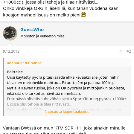
+1000cc ), jossa olisi tehoja ja tilaa riittävästi...
a
Onko vinkkejä ORGin jäsenillä, kun tähän vuodenaikaan
koeajon mahdollisuus on melko pieni
GuessWho
Mopoton ja veneetön mies
9.12.2013
#2
adenauer300 sanoi:
Polttelee...
Uusi käytetty pyörä pitäisi saada ehkä kevääksi alle, joten mihin
tällainen metriheikki mahtuu... Pituutta 2m ja painoa 100 kg.
Nyt alla Kawan tusina, joka on OK pyöränä ja mittojenkin puolesta,
eikä sitä ole tarkoitus hävittää mihinkään.
Etsinnässä olisi siis suht vähän ajettu Sport/Touring pyörä ( +1000cc
), jossa olisi tehoja ja tilaa riittävästi...
Onko vinkkejä ORGin jäsenillä, kun tähän vuodenaikaan koeajon
Napsauta laajentaaksesi...
mahdollisuus on melko pieni
Vantaan BW:ssä on mun KTM SDR -11, joka ainakin minulle
198cm/112kg on ollut paras pyörä ikinä...