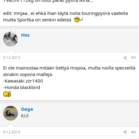
edit: mnjaa.. ei ehkä ihan täytä noita touringpyörä vaateita
mutta Sporttia on senkin edestä
Hos
9.12.2013
#3
Ei ole mainostaa mitään tiettyä mopoa, mutta noilla specseillä
ainakin sopivia malleja.
-Kawasaki zzr1400
-Honda blackbird
Dege
R.I.P.
9.12.2013
#4