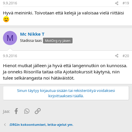
9.9.2016
#19
Hyvä meininki. Toivotaan että kelejä ja valoisaa vielä riittäisi
Mc Nikke T
M
Stadissa taas
MotOrg ry jäsen
9.9.2016
#20
Hienot mutkat jälleen ja hyvä että langennutkin on kunnossa.
Ja onneks Riisorilla taitaa olla Ajotaitokurssit käytynä, niin
tulee selkärangasta noi hätäväistöt.
Sinun täytyy kirjautua sisään tai rekisteröityä voidaksesi
kirjoittaaksesi täällä.
Facebook
WhatsApp
Linkki
Jaa:
.ORGin kokoontumiset, letka-ajelut ym.