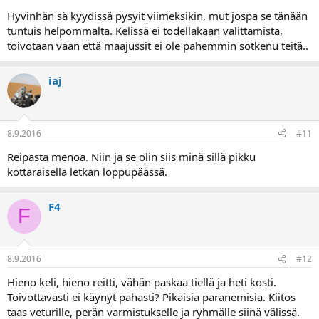
Hyvinhän sä kyydissä pysyit viimeksikin, mut jospa se tänään
tuntuis helpommalta. Kelissä ei todellakaan valittamista,
toivotaan vaan että maajussit ei ole pahemmin sotkenu teitä..
iaj
8.9.2016
#11
Reipasta menoa. Niin ja se olin siis minä sillä pikku
kottaraisella letkan loppupäässä.
F4
F
8.9.2016
#12
Hieno keli, hieno reitti, vähän paskaa tiellä ja heti kosti.
Toivottavasti ei käynyt pahasti? Pikaisia paranemisia. Kiitos
taas veturille, perän varmistukselle ja ryhmälle siinä välissä.