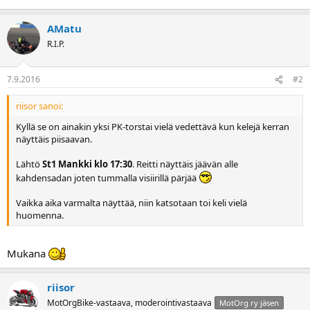
a
AMatu
R.I.P.
7.9.2016
#2
riisor sanoi:
Kyllä se on ainakin yksi PK-torstai vielä vedettävä kun kelejä kerran
näyttäis piisaavan.
Lähtö
St1 Mankki klo 17:30
. Reitti näyttäis jäävän alle
kahdensadan joten tummalla visiirillä pärjää
Vaikka aika varmalta näyttää, niin katsotaan toi keli vielä
huomenna.
Mukana
riisor
MotOrgBike-vastaava, moderointivastaava
MotOrg ry jäsen