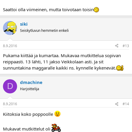
Saattoi olla viimeinen, mutta toivotaan toisin
siki
Seiskytluvun hemmetin enkeli
8.9.2016
#13
Pukama kiittää ja kumartaa. Mukavaa mutkittelua sopivan
reippaasti. 13 lähti, 11 jakso Veikkolaan asti. Ja sit
sunnuntakina maggaralle kaikki ns. kynnelle kykenevät.
dmachine
D
Harjoittelija
8.9.2016
#14
Kiitoksia koko poppoolle
Mukavat mutkittelut oli