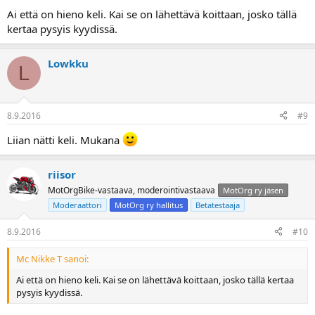
Ai että on hieno keli. Kai se on lähettävä koittaan, josko tällä
kertaa pysyis kyydissä.
Lowkku
L
8.9.2016
#9
Liian nätti keli. Mukana
riisor
MotOrgBike-vastaava, moderointivastaava
MotOrg ry jäsen
Moderaattori
MotOrg ry hallitus
Betatestaaja
8.9.2016
#10
Mc Nikke T sanoi:
Ai että on hieno keli. Kai se on lähettävä koittaan, josko tällä kertaa
pysyis kyydissä.