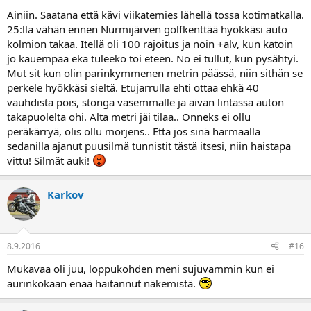
Ainiin. Saatana että kävi viikatemies lähellä tossa kotimatkalla.
25:lla vähän ennen Nurmijärven golfkenttää hyökkäsi auto
kolmion takaa. Itellä oli 100 rajoitus ja noin +alv, kun katoin
jo kauempaa eka tuleeko toi eteen. No ei tullut, kun pysähtyi.
Mut sit kun olin parinkymmenen metrin päässä, niin sithän se
perkele hyökkäsi sieltä. Etujarrulla ehti ottaa ehkä 40
vauhdista pois, stonga vasemmalle ja aivan lintassa auton
takapuolelta ohi. Alta metri jäi tilaa.. Onneks ei ollu
peräkärryä, olis ollu morjens.. Että jos sinä harmaalla
sedanilla ajanut puusilmä tunnistit tästä itsesi, niin haistapa
vittu! Silmät auki!
Karkov
8.9.2016
#16
Mukavaa oli juu, loppukohden meni sujuvammin kun ei
aurinkokaan enää haitannut näkemistä.