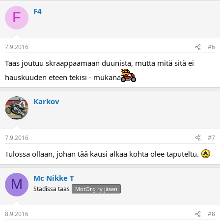
F4
F
7.9.2016
#6
Taas joutuu skraappaamaan duunista, mutta mitä sitä ei
hauskuuden eteen tekisi - mukana
Karkov
7.9.2016
#7
Tulossa ollaan, johan tää kausi alkaa kohta olee taputeltu.
Mc Nikke T
M
Stadissa taas
MotOrg ry jäsen
8.9.2016
#8