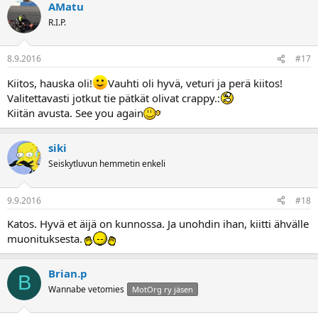
AMatu
R.I.P.
8.9.2016
#17
Kiitos, hauska oli!
Vauhti oli hyvä, veturi ja perä kiitos!
Valitettavasti jotkut tie pätkät olivat crappy.:
Kiitän avusta. See you again
siki
Seiskytluvun hemmetin enkeli
9.9.2016
#18
Katos. Hyvä et äijä on kunnossa. Ja unohdin ihan, kiitti ähvälle
muonituksesta.
Brian.p
B
Wannabe vetomies
MotOrg ry jäsen