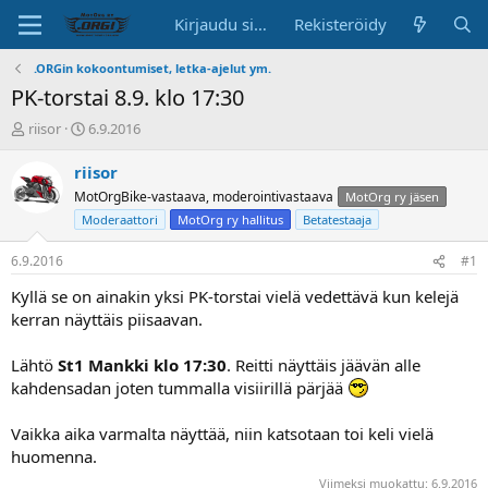
Kirjaudu sisään
Rekisteröidy
.ORGin kokoontumiset, letka-ajelut ym.
PK-torstai 8.9. klo 17:30
K
A
riisor
6.9.2016
e
l
s
o
riisor
k
i
MotOrgBike-vastaava, moderointivastaava
MotOrg ry jäsen
u
t
Moderaattori
MotOrg ry hallitus
Betatestaaja
s
u
t
s
6.9.2016
#1
e
p
l
ä
Kyllä se on ainakin yksi PK-torstai vielä vedettävä kun kelejä
u
i
kerran näyttäis piisaavan.
n
v
a
ä
l
Lähtö
St1 Mankki klo 17:30
. Reitti näyttäis jäävän alle
o
kahdensadan joten tummalla visiirillä pärjää
i
t
Vaikka aika varmalta näyttää, niin katsotaan toi keli vielä
t
huomenna.
a
j
Viimeksi muokattu:
6.9.2016