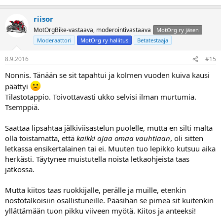
riisor
MotOrgBike-vastaava, moderointivastaava
MotOrg ry jäsen
Moderaattori
MotOrg ry hallitus
Betatestaaja
8.9.2016
#15
Nonnis. Tänään se sit tapahtui ja kolmen vuoden kuiva kausi
päättyi
Tilastotappio. Toivottavasti ukko selvisi ilman murtumia.
Tsemppiä.
Saattaa lipsahtaa jälkiviisastelun puolelle, mutta en silti malta
olla toistamatta, että
kaikki ajaa omaa vauhtiaan
, oli sitten
letkassa ensikertalainen tai ei. Muuten tuo lepikko kutsuu aika
herkästi. Täytynee muistutella noista letkaohjeista taas
jatkossa.
Mutta kiitos taas ruokkijalle, perälle ja muille, etenkin
nostotalkoisiin osallistuneille. Pääsihän se pimeä sit kuitenkin
yllättämään tuon pikku viiveen myötä. Kiitos ja anteeksi!