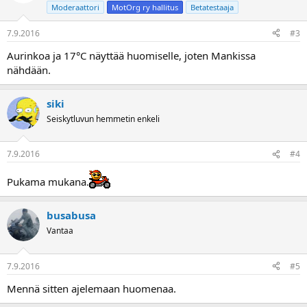
Moderaattori
MotOrg ry hallitus
Betatestaaja
7.9.2016
#3
Aurinkoa ja 17°C näyttää huomiselle, joten Mankissa
nähdään.
siki
Seiskytluvun hemmetin enkeli
7.9.2016
#4
Pukama mukana.
busabusa
Vantaa
7.9.2016
#5
Mennä sitten ajelemaan huomenaa.