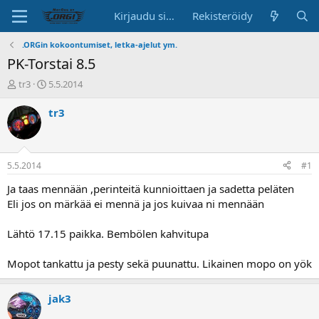
Kirjaudu sisään
Rekisteröidy
.ORGin kokoontumiset, letka-ajelut ym.
PK-Torstai 8.5
K
A
tr3
5.5.2014
e
l
s
o
tr3
k
i
u
t
s
u
t
s
5.5.2014
#1
e
p
l
ä
Ja taas mennään ,perinteitä kunnioittaen ja sadetta peläten
u
i
Eli jos on märkää ei mennä ja jos kuivaa ni mennään
n
v
a
ä
Lähtö 17.15 paikka. Bembölen kahvitupa
l
o
Mopot tankattu ja pesty sekä puunattu. Likainen mopo on yök
i
t
t
jak3
a
j