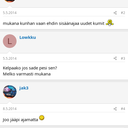
a
5.5.2014
#2
mukana kunhan vaan ehdin sisäänajaa uudet kumit
Lowkku
L
5.5.2014
#3
Kelpaako jos sade pesi sen?
Melko varmasti mukana
jak3
8.5.2014
#4
Joo jääpi ajamatta