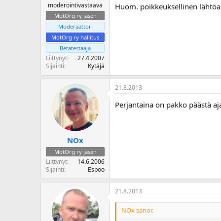
moderointivastaava
Huom. poikkeuksellinen lähtöai
o
i
MotOrg ry jäsen
t
Moderaattori
t
MotOrg ry hallitus
a
Betatestaaja
j
Liittynyt
27.4.2007
a
Sijainti
Kytäjä
21.8.2013
Perjantaina on pakko päästä ajam
NOx
MotOrg ry jäsen
Liittynyt
14.6.2006
Sijainti
Espoo
21.8.2013
NOx sanoi: