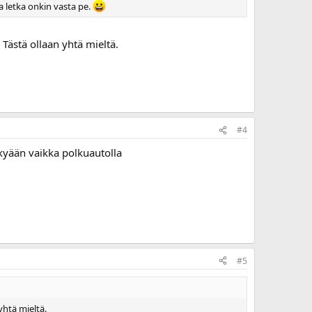
a letka onkin vasta pe.
 Tästä ollaan yhtä mieltä.
#4
ykyään vaikka polkuautolla
#5
yhtä mieltä.