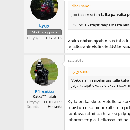
riisor sanoi:
Joo tää on sitten
tältä päivältä 
PS. Jos jalkatapit raapii maata ni
Lyijy
MotOrg ry jäsen
Liittynyt
10.7.2013
Voiko näihin ajoihin siis tulla k
Ja jalkatapit eivät
vieläkään
raav
22.8.2013
Lyijy sanoi:
Voiko näihin ajoihin siis tulla kuka
Ja jalkatapit eivät
vieläkään
raavi m
R1ivattu
Kukka**ttutäti
Kyllä on kaikki tervetulleita kai
Liittynyt
11.10.2009
Sijainti
Hellsinki
maistuu eikä pieni kallistelu p
suotavaa aloittaa hitaiksi ja ly
kiharaisempia. Letkassa jää he