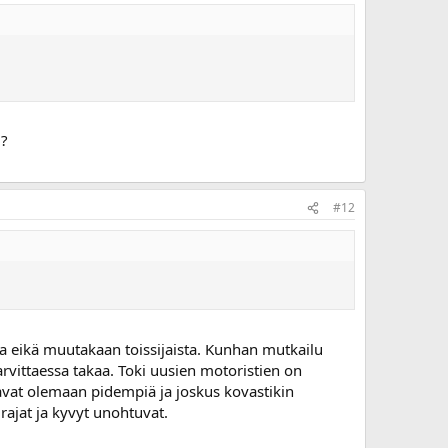
 ?
#12
tteja eikä muutakaan toissijaista. Kunhan mutkailu
arvittaessa takaa. Toki uusien motoristien on
ppaavat olemaan pidempiä ja joskus kovastikin
rajat ja kyvyt unohtuvat.