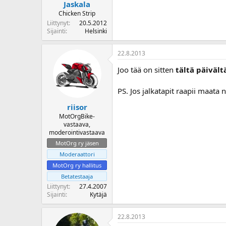
Jaskala
Chicken Strip
Liittynyt
20.5.2012
Sijainti
Helsinki
22.8.2013
Joo tää on sitten
tältä päivält
PS. Jos jalkatapit raapii maata
riisor
MotOrgBike-
vastaava,
moderointivastaava
MotOrg ry jäsen
Moderaattori
MotOrg ry hallitus
Betatestaaja
Liittynyt
27.4.2007
Sijainti
Kytäjä
22.8.2013