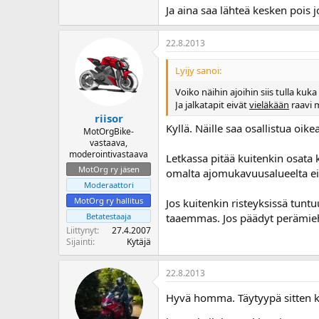
Ja aina saa lähteä kesken pois 
22.8.2013
Lyijy sanoi:
Voiko näihin ajoihin siis tulla kuka
Ja jalkatapit eivät
vieläkään
raavi m
riisor
Kyllä. Näille saa osallistua oike
MotOrgBike-
vastaava,
moderointivastaava
Letkassa pitää kuitenkin osata 
MotOrg ry jäsen
omalta ajomukavuusalueelta ei
Moderaattori
MotOrg ry hallitus
Jos kuitenkin risteyksissä tuntu
Betatestaaja
taaemmas. Jos päädyt perämiehe
Liittynyt
27.4.2007
Sijainti
Kytäjä
22.8.2013
Hyvä homma. Täytyypä sitten ka