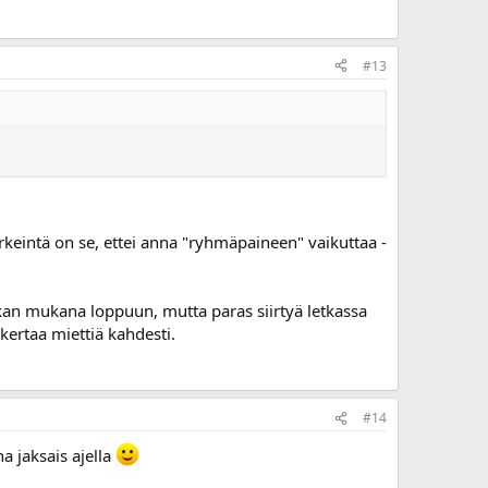
#13
ärkeintä on se, ettei anna "ryhmäpaineen" vaikuttaa -
 letkan mukana loppuun, mutta paras siirtyä letkassa
ertaa miettiä kahdesti.
#14
a jaksais ajella