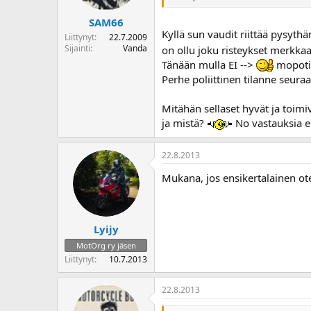
SAM66
Kyllä sun vaudit riittää pysyth
Liittynyt
22.7.2009
Sijainti
Vanda
on ollu joku risteykset merkka
Tänään mulla EI -->
mopotin
Perhe poliittinen tilanne seuraav
Mitähän sellaset hyvät ja toim
ja mistä?
No vastauksia ei
22.8.2013
Mukana, jos ensikertalainen ot
Lyijy
MotOrg ry jäsen
Liittynyt
10.7.2013
22.8.2013