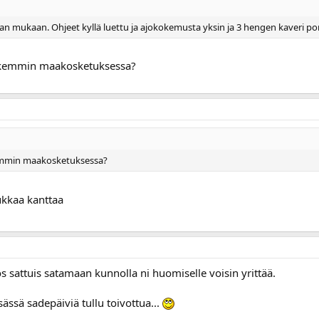
an mukaan. Ohjeet kyllä luettu ja ajokokemusta yksin ja 3 hengen kaveri po
iukemmin maakosketuksessa?
kemmin maakosketuksessa?
iukkaa kanttaa
os sattuis satamaan kunnolla ni huomiselle voisin yrittää.
sä sadepäiviä tullu toivottua...