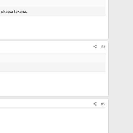
rukassa takana.
#8
#9