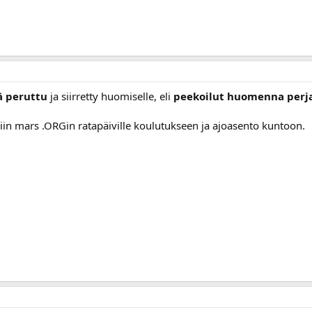
ä peruttu
ja siirretty huomiselle, eli
peekoilut huomenna perj
 niin mars .ORGin ratapäiville koulutukseen ja ajoasento kuntoon.