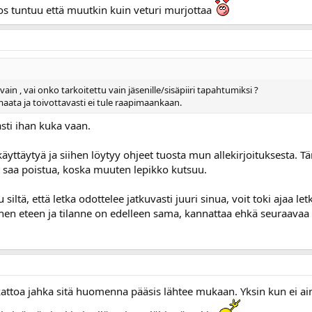
jos tuntuu että muutkin kuin veturi murjottaa
 vain , vai onko tarkoitettu vain jäsenille/sisäpiiri tapahtumiksi ?
aata ja toivottavasti ei tule raapimaankaan.
asti ihan kuka vaan.
käyttäytyä ja siihen löytyy ohjeet tuosta mun allekirjoituksesta. T
 saa poistua, koska muuten lepikko kutsuu.
u siltä, että letka odottelee jatkuvasti juuri sinua, voit toki ajaa
n eteen ja tilanne on edelleen sama, kannattaa ehkä seuraavaa k
ttoa jahka sitä huomenna pääsis lähtee mukaan. Yksin kun ei ain