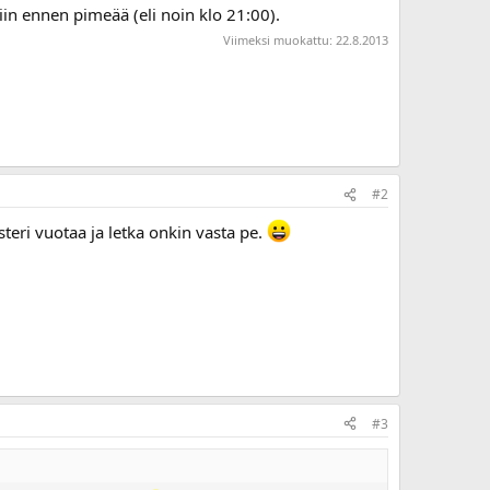
iin ennen pimeää (eli noin klo 21:00).
Viimeksi muokattu:
22.8.2013
#2
steri vuotaa ja letka onkin vasta pe.
#3