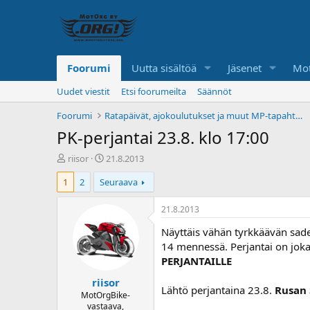
Foorumi
Uutta sisältöä
Jäsenet
Mot
Uudet viestit
Etsi foorumeilta
Säännöt
Foorumi
Ratapäivät, ajokoulutukset ja muut MP-tapahtumat
PK-perjantai 23.8. klo 17:00
K
A
riisor
21.8.2013
e
l
1
2
Seuraava
s
o
k
i
u
t
21.8.2013
s
u
Näyttäis vähän tyrkkäävän sadet
t
s
e
p
14 mennessä. Perjantai on joka 
l
ä
PERJANTAILLE
u
i
riisor
n
v
Lähtö perjantaina 23.8.
Rusan 
a
ä
MotOrgBike-
vastaava,
l