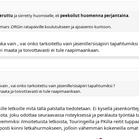
peruttu
ja siirretty huomiselle, eli
peekoilut huomenna perjantaina
.
in mars .ORGin ratapäiville koulutukseen ja ajoasento kuntoon.
uka vain , vai onko tarkoitettu vain jäsenille/sisäpiiri tapahtumiksi
i maata ja toivottavasti ei tule raapimaankaan.
 vain , vai onko tarkoitettu vain jäsenille/sisäpiiri tapahtumiksi ?
aata ja toivottavasti ei tule raapimaankaan.
kille letkoille mitä tällä palstalla tiedotetaan. Ei kysellä jäsenkor
elota. Joku odottaa seuraavassa risteyksessä ja perälauta työntää t
hyemmiksi ilmoitetuista letkoista, Touringeilla ja PKilla reitit tu
lposti kiinni letkahurmokseen, jolloin vähemmän kokeneilla omat 