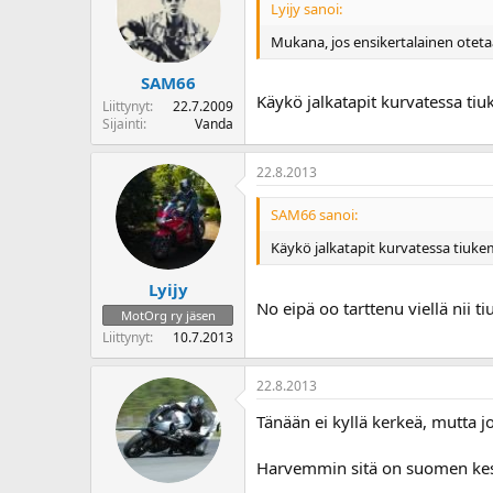
Lyijy sanoi:
Mukana, jos ensikertalainen oteta
SAM66
Käykö jalkatapit kurvatessa t
Liittynyt
22.7.2009
Sijainti
Vanda
22.8.2013
SAM66 sanoi:
Käykö jalkatapit kurvatessa tiu
Lyijy
No eipä oo tarttenu viellä nii t
MotOrg ry jäsen
Liittynyt
10.7.2013
22.8.2013
Tänään ei kyllä kerkeä, mutta j
Harvemmin sitä on suomen kesäs