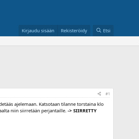
Kirjaudu sisään
Rekisteröidy
Etsi
#1
detääs ajelemaan. Katsotaan tilanne torstaina klo
ta niin siirretään perjantaille.
-> SIIRRETTY