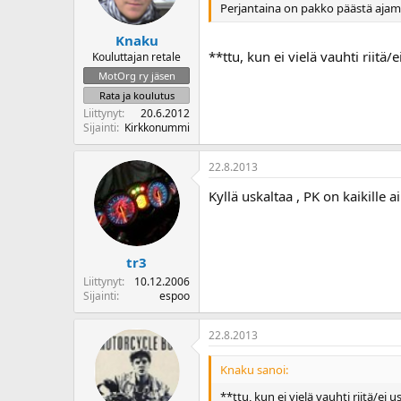
Perjantaina on pakko päästä ajamaa
Knaku
**ttu, kun ei vielä vauhti riitä
Kouluttajan retale
MotOrg ry jäsen
Rata ja koulutus
Liittynyt
20.6.2012
Sijainti
Kirkkonummi
22.8.2013
Kyllä uskaltaa , PK on kaikille
tr3
Liittynyt
10.12.2006
Sijainti
espoo
22.8.2013
Knaku sanoi:
**ttu, kun ei vielä vauhti riitä/ei