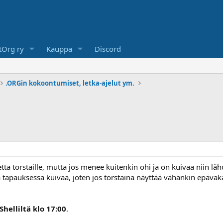
Org ry
Kauppa
Discord
.ORGin kokoontumiset, letka-ajelut ym.
ta torstaille, mutta jos menee kuitenkin ohi ja on kuivaa niin läh
tapauksessa kuivaa, joten jos torstaina näyttää vähänkin epävakaal
Shelliltä klo 17:00
.