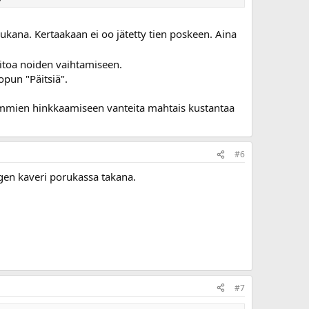
ukana. Kertaakaan ei oo jätetty tien poskeen. Aina
aitoa noiden vaihtamiseen.
lopun "Päitsiä".
 gummien hinkkaamiseen vanteita mahtais kustantaa
#6
gen kaveri porukassa takana.
#7