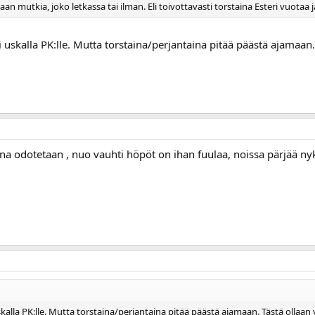
n mutkia, joko letkassa tai ilman. Eli toivottavasti torstaina Esteri vuotaa j
/ei uskalla PK:lle. Mutta torstaina/perjantaina pitää päästä ajamaan.
 aina odotetaan , nuo vauhti höpöt on ihan fuulaa, noissa pärjää n
 uskalla PK:lle. Mutta torstaina/perjantaina pitää päästä ajamaan. Tästä ollaan 