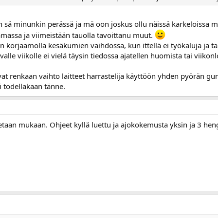
än sä minunkin perässä ja mä oon joskus ollu näissä karkeloissa m
amassa ja viimeistään tauolla tavoittanu muut.
 korjaamolla kesäkumien vaihdossa, kun ittellä ei työkaluja ja t
alle viikolle ei vielä täysin tiedossa ajatellen huomista tai viikon
ivat renkaan vaihto laitteet harrastelija käyttöön yhden pyörän
 todellakaan tänne.
etaan mukaan. Ohjeet kyllä luettu ja ajokokemusta yksin ja 3 hen