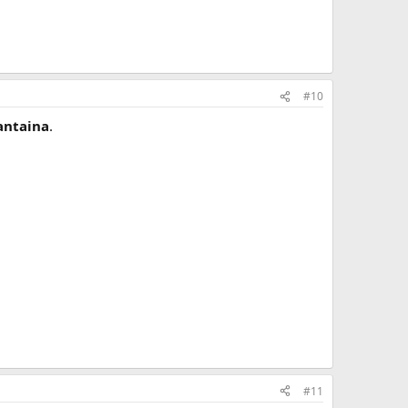
#10
antaina
.
#11