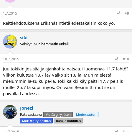
1.7.2015
#9
Reittiehdotuksena Eriksnäsintietä edestakaisin koko yö.
siki
Seiskytluvun hemmetin enkeli
10.7.2015
#10
Juu tokikin jos sää ja ajankohta natsaa. Huomenaa 11.7 lähtö?
Viikon kuluttua 18.7 la? Vaiko sit 1.8 la. Mun mielestä
mielummin la-su ku pe-la. Toki kaikki käy paitsi 17.7 pe siis
mulle. 25.7 la sopii myös. On vaan Reximiitti mut se on
päivällä Lahdessa.
Jonezi
Ratavastaava
MotOrg ry jäsen
Moderaattori
MotOrg ry hallitus
Rata ja koulutus
11.7.2015
#11