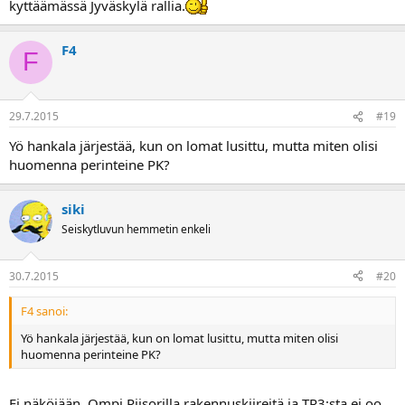
kyttäämässä Jyväskylä rallia.
F4
F
29.7.2015
#19
Yö hankala järjestää, kun on lomat lusittu, mutta miten olisi
huomenna perinteine PK?
siki
Seiskytluvun hemmetin enkeli
30.7.2015
#20
F4 sanoi:
Yö hankala järjestää, kun on lomat lusittu, mutta miten olisi
huomenna perinteine PK?
Ei näköjään. Ompi Riisorilla rakennuskiireitä ja TR3:sta ei oo