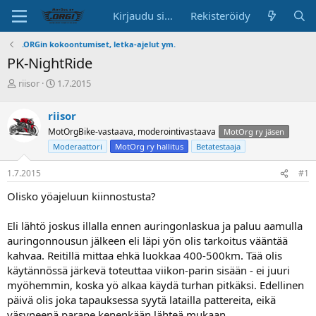
Kirjaudu sisään
Rekisteröidy
.ORGin kokoontumiset, letka-ajelut ym.
PK-NightRide
K
A
riisor
1.7.2015
e
l
s
o
riisor
k
i
MotOrgBike-vastaava, moderointivastaava
MotOrg ry jäsen
u
t
s
u
Moderaattori
MotOrg ry hallitus
Betatestaaja
t
s
e
p
1.7.2015
#1
l
ä
Olisko yöajeluun kiinnostusta?
u
i
n
v
a
ä
Eli lähtö joskus illalla ennen auringonlaskua ja paluu aamulla
l
auringonnousun jälkeen eli läpi yön olis tarkoitus vääntää
o
kahvaa. Reitillä mittaa ehkä luokkaa 400-500km. Tää olis
i
käytännössä järkevä toteuttaa viikon-parin sisään - ei juuri
t
myöhemmin, koska yö alkaa käydä turhan pitkäksi. Edellinen
t
a
päivä olis joka tapauksessa syytä latailla pattereita, eikä
j
väsyneenä parane kenenkään lähteä mukaan.