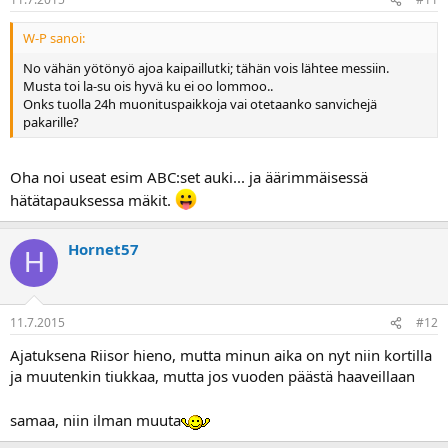
W-P sanoi:
No vähän yötönyö ajoa kaipaillutki; tähän vois lähtee messiin.
Musta toi la-su ois hyvä ku ei oo lommoo..
Onks tuolla 24h muonituspaikkoja vai otetaanko sanvichejä
pakarille?
Oha noi useat esim ABC:set auki... ja äärimmäisessä
hätätapauksessa mäkit.
Hornet57
H
11.7.2015
#12
Ajatuksena Riisor hieno, mutta minun aika on nyt niin kortilla
ja muutenkin tiukkaa, mutta jos vuoden päästä haaveillaan
samaa, niin ilman muuta