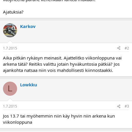
a
Ajatuksia?
Karkov
1.7.2015
#2
Aika pitkän rykäsyn meinasit. Ajattelitko viikonloppuna vai
arkena tätä? Reitiks valittu jotain hyväkuntosia pätkiä? Jos
ajankohta natsaa niin vois mahdollisesti kiinnostaakki.
Lowkku
L
1.7.2015
#3
Jos 13.7 tai myöhemmin niin käy hyvin niin arkena kun
viikonloppuna