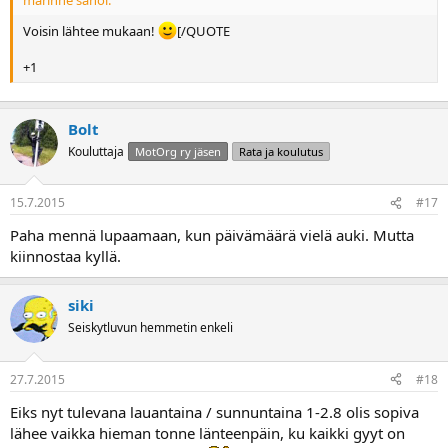
marinne sanoi:
Voisin lähtee mukaan!
[/QUOTE
+1
Bolt
Kouluttaja
MotOrg ry jäsen
Rata ja koulutus
15.7.2015
#17
Paha mennä lupaamaan, kun päivämäärä vielä auki. Mutta
kiinnostaa kyllä.
siki
Seiskytluvun hemmetin enkeli
27.7.2015
#18
Eiks nyt tulevana lauantaina / sunnuntaina 1-2.8 olis sopiva
lähee vaikka hieman tonne länteenpäin, ku kaikki gyyt on