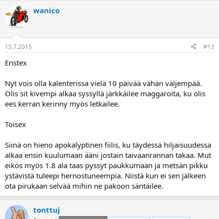
wanico
15.7.2015
#13
Enstex
Nyt vois olla kalenterissa vielä 10 päivää vähän väljempää.
Olis sit kivempi alkaa syssyllä järkkäilee maggaroita, ku olis
ees kerran kerinny myös letkailee.
Toisex
Siinä on hieno apokalyptinen fiilis, ku täydessä hiljaisuudessa
alkaa ensin kuulumaan ääni jostain taivaanrannan takaa. Mut
eikös myös 1.8 ala taas pyssyt paukkumaan ja metsän pikku
ystävistä tuleepi hernostuneempia. Niistä kun ei sen jälkeen
ota pirukaan selvää mihin ne pakoon säntäilee.
tonttuj