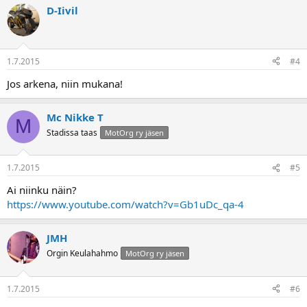
D-Iivil
1.7.2015
#4
Jos arkena, niin mukana!
Mc Nikke T
M
Stadissa taas
MotOrg ry jäsen
1.7.2015
#5
Ai niinku näin?
https://www.youtube.com/watch?v=Gb1uDc_qa-4
JMH
Orgin Keulahahmo
MotOrg ry jäsen
1.7.2015
#6