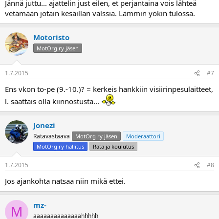
Jännä juttu... ajattelin just eilen, et perjantaina vois lähteä
vetämään jotain kesäillan valssia. Lämmin yökin tulossa.
Motoristo
MotOrg ry jäsen
1.7.2015
#7
Ens vkon to-pe (9.-10.)? = kerkeis hankkiin visiirinpesulaitteet,
l. saattais olla kiinnostusta...
Jonezi
Ratavastaava
MotOrg ry jäsen
Moderaattori
MotOrg ry hallitus
Rata ja koulutus
1.7.2015
#8
Jos ajankohta natsaa niin mikä ettei.
mz-
M
aaaaaaaaaaaaaahhhhh