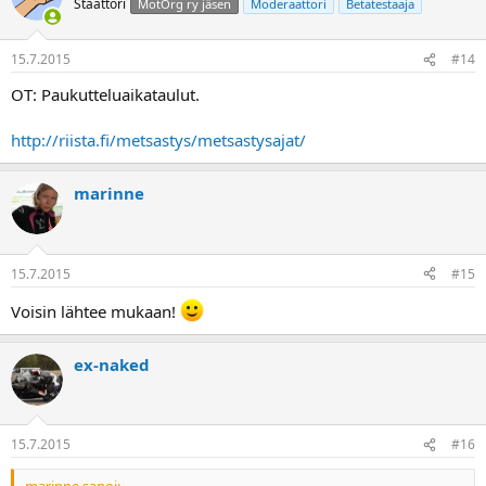
Staattori
MotOrg ry jäsen
Moderaattori
Betatestaaja
15.7.2015
#14
OT: Paukutteluaikataulut.
http://riista.fi/metsastys/metsastysajat/
marinne
15.7.2015
#15
Voisin lähtee mukaan!
ex-naked
15.7.2015
#16