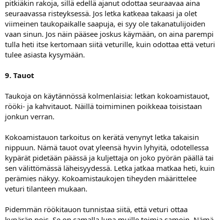
pitkiäkin rakoja, sillä edellä ajanut odottaa seuraavaa aina
seuraavassa risteyksessä. Jos letka katkeaa takaasi ja olet
viimeinen taukopaikalle saapuja, ei syy ole takanatulijoiden
vaan sinun. Jos näin pääsee joskus käymään, on aina parempi
tulla heti itse kertomaan siitä veturille, kuin odottaa että veturi
tulee asiasta kysymään.
9. Tauot
Taukoja on käytännössä kolmenlaisia: letkan kokoamistauot,
rööki- ja kahvitauot. Näillä toimiminen poikkeaa toisistaan
jonkun verran.
Kokoamistauon tarkoitus on kerätä venynyt letka takaisin
nippuun. Nämä tauot ovat yleensä hyvin lyhyitä, odotellessa
kypärät pidetään päässä ja kuljettaja on joko pyörän päällä tai
sen välittömässä läheisyydessä. Letka jatkaa matkaa heti, kuin
perämies näkyy. Kokoamistaukojen tiheyden määrittelee
veturi tilanteen mukaan.
Pidemmän röökitauon tunnistaa siitä, että veturi ottaa
kypärän pois. Se on samalla lupa muille toimia samoin. Nämä