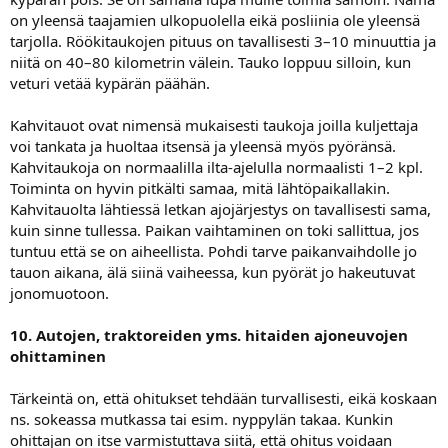
on yleensä taajamien ulkopuolella eikä posliinia ole yleensä
tarjolla. Röökitaukojen pituus on tavallisesti 3–10 minuuttia ja
niitä on 40–80 kilometrin välein. Tauko loppuu silloin, kun
veturi vetää kypärän päähän.
Kahvitauot ovat nimensä mukaisesti taukoja joilla kuljettaja
voi tankata ja huoltaa itsensä ja yleensä myös pyöränsä.
Kahvitaukoja on normaalilla ilta-ajelulla normaalisti 1–2 kpl.
Toiminta on hyvin pitkälti samaa, mitä lähtöpaikallakin.
Kahvitauolta lähtiessä letkan ajojärjestys on tavallisesti sama,
kuin sinne tullessa. Paikan vaihtaminen on toki sallittua, jos
tuntuu että se on aiheellista. Pohdi tarve paikanvaihdolle jo
tauon aikana, älä siinä vaiheessa, kun pyörät jo hakeutuvat
jonomuotoon.
10. Autojen, traktoreiden yms. hitaiden ajoneuvojen
ohittaminen
Tärkeintä on, että ohitukset tehdään turvallisesti, eikä koskaan
ns. sokeassa mutkassa tai esim. nyppylän takaa. Kunkin
ohittajan on itse varmistuttava siitä, että ohitus voidaan