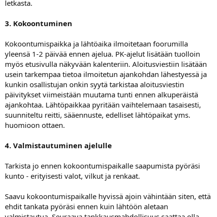
letkasta.
3. Kokoontuminen
Kokoontumispaikka ja lähtöaika ilmoitetaan foorumilla
yleensä 1-2 päivää ennen ajelua. PK-ajelut lisätään tuolloin
myös etusivulla näkyvään kalenteriin. Aloitusviestiin lisätään
usein tarkempaa tietoa ilmoitetun ajankohdan lähestyessä ja
kunkin osallistujan onkin syytä tarkistaa aloitusviestin
päivitykset viimeistään muutama tunti ennen alkuperäistä
ajankohtaa. Lähtöpaikkaa pyritään vaihtelemaan tasaisesti,
suunniteltu reitti, sääennuste, edelliset lähtöpaikat yms.
huomioon ottaen.
4. Valmistautuminen ajelulle
Tarkista jo ennen kokoontumispaikalle saapumista pyöräsi
kunto - erityisesti valot, vilkut ja renkaat.
Saavu kokoontumispaikalle hyvissä ajoin vähintään siten, että
ehdit tankata pyöräsi ennen kuin lähtöön aletaan
valmistautua. Seuraava tankkausmahdollisuus saattaa olla