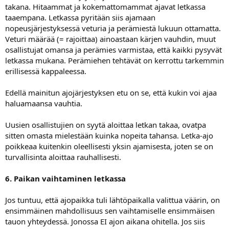
takana. Hitaammat ja kokemattomammat ajavat letkassa
taaempana. Letkassa pyritään siis ajamaan
nopeusjärjestyksessä veturia ja perämiestä lukuun ottamatta.
Veturi määrää (= rajoittaa) ainoastaan kärjen vauhdin, muut
osallistujat omansa ja perämies varmistaa, että kaikki pysyvät
letkassa mukana. Perämiehen tehtävät on kerrottu tarkemmin
erillisessä kappaleessa.
Edellä mainitun ajojärjestyksen etu on se, että kukin voi ajaa
haluamaansa vauhtia.
Uusien osallistujien on syytä aloittaa letkan takaa, ovatpa
sitten omasta mielestään kuinka nopeita tahansa. Letka-ajo
poikkeaa kuitenkin oleellisesti yksin ajamisesta, joten se on
turvallisinta aloittaa rauhallisesti.
6. Paikan vaihtaminen letkassa
Jos tuntuu, että ajopaikka tuli lähtöpaikalla valittua väärin, on
ensimmäinen mahdollisuus sen vaihtamiselle ensimmäisen
tauon yhteydessä. Jonossa EI ajon aikana ohitella. Jos siis