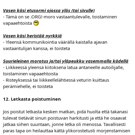
Vasen käsi etusormi ojossa ylös (tai sivulle)
- Tämä on se .ORG!-moro vastaantulevalle, toistaminen
vapaaehtoista
Vasen käsi heristää nyrkkiä
- Yleensä kommunikointia väärällä kaistalla ajavan
vastaantulijan kanssa, ei toisteta
Suurieleinen morotus ja/tai yläpeukku vasemmalla kädellä
- Liikkeessä yleensä kiitoksena latua antaneelle autoilijalle,
toistaminen vapaaehtoista
- Risteyksessä tai liikkeellelähtiessä veturin kuittaus
perämiehelle, ei toisteta
12. Letkasta poistuminen
Jos poistut letkasta kesken matkan, pidä huolta että takanasi
tulevat tietävät sinun poistuvan harkitusti ja että he osaavat
jatkaa siihen suuntaan, jonne letka oli menossa. Tavallisesti
paras tapa on heilauttaa kättä ylikorostetusti morjenstamisen