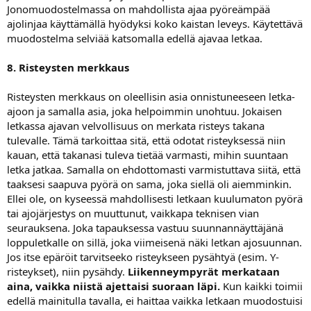
Jonomuodostelmassa on mahdollista ajaa pyöreämpää
ajolinjaa käyttämällä hyödyksi koko kaistan leveys. Käytettävä
muodostelma selviää katsomalla edellä ajavaa letkaa.
8. Risteysten merkkaus
Risteysten merkkaus on oleellisin asia onnistuneeseen letka-
ajoon ja samalla asia, joka helpoimmin unohtuu. Jokaisen
letkassa ajavan velvollisuus on merkata risteys takana
tulevalle. Tämä tarkoittaa sitä, että odotat risteyksessä niin
kauan, että takanasi tuleva tietää varmasti, mihin suuntaan
letka jatkaa. Samalla on ehdottomasti varmistuttava siitä, että
taaksesi saapuva pyörä on sama, joka siellä oli aiemminkin.
Ellei ole, on kyseessä mahdollisesti letkaan kuulumaton pyörä
tai ajojärjestys on muuttunut, vaikkapa teknisen vian
seurauksena. Joka tapauksessa vastuu suunnannäyttäjänä
loppuletkalle on sillä, joka viimeisenä näki letkan ajosuunnan.
Jos itse epäröit tarvitseeko risteykseen pysähtyä (esim. Y-
risteykset), niin pysähdy.
Liikenneympyrät merkataan
aina, vaikka niistä ajettaisi suoraan läpi.
Kun kaikki toimii
edellä mainitulla tavalla, ei haittaa vaikka letkaan muodostuisi