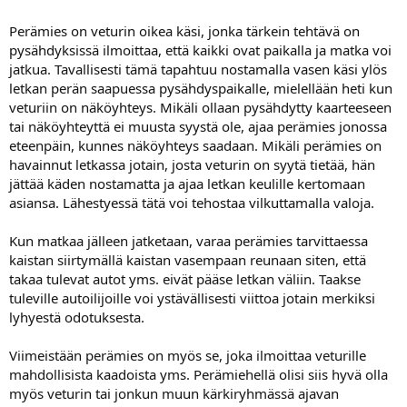
Perämies on veturin oikea käsi, jonka tärkein tehtävä on
pysähdyksissä ilmoittaa, että kaikki ovat paikalla ja matka voi
jatkua. Tavallisesti tämä tapahtuu nostamalla vasen käsi ylös
letkan perän saapuessa pysähdyspaikalle, mielellään heti kun
veturiin on näköyhteys. Mikäli ollaan pysähdytty kaarteeseen
tai näköyhteyttä ei muusta syystä ole, ajaa perämies jonossa
eteenpäin, kunnes näköyhteys saadaan. Mikäli perämies on
havainnut letkassa jotain, josta veturin on syytä tietää, hän
jättää käden nostamatta ja ajaa letkan keulille kertomaan
asiansa. Lähestyessä tätä voi tehostaa vilkuttamalla valoja.
Kun matkaa jälleen jatketaan, varaa perämies tarvittaessa
kaistan siirtymällä kaistan vasempaan reunaan siten, että
takaa tulevat autot yms. eivät pääse letkan väliin. Taakse
tuleville autoilijoille voi ystävällisesti viittoa jotain merkiksi
lyhyestä odotuksesta.
Viimeistään perämies on myös se, joka ilmoittaa veturille
mahdollisista kaadoista yms. Perämiehellä olisi siis hyvä olla
myös veturin tai jonkun muun kärkiryhmässä ajavan