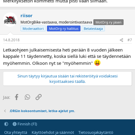
Merkityksetön kommetti mutta pisti vaan silmään.
riisor
MotOrgBike-vastaava, moderointivastaava
MotOrg ry jäsen
Moderaattori
MotOrg ry hallitus
Betatestaaja
14.8.2018
#7
Letkaohjeen julkaisemisesta heti perään 8 vuoden jälkeen
kappale 11 täydennetty, koska siellä luki että se täydennetään
myöhemmin. Olkoon nyt se "myöhemmin"
Sinun täytyy kirjautua sisään tai rekisteröityä voidaksesi
kirjoittaaksesi täällä.
Facebook
WhatsApp
Linkki
Jaa:
.ORGin kokoontumiset, letka-ajelut ym.
Finnish (FI)
Ota yhteyttä
Käyttöehdot ja säännöt
Tietosuojakäytäntö