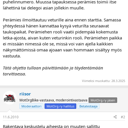
puhelinnumero. Muussa tapauksessa perämies toimii itse
lähettinä tai delegoi asian jollekin muulle.
Perämies ilmoittautuu veturille aina ennen starttia. Samassa
yhteydessä hänen kannattaa kysyä veturilta seuraavat
taukopaikat. Perämiehen rooli vaatii pidempää kokemusta
letka-ajosta, aivan kuten veturinkin rooli. Perämiehen paikka
ei missään nimessä ole se, missä voi vain ajella kaikkien
näkymättömissä omaa ajoaan vaan hommaan sisältyy myös
vastuuta.
Tätä ohjetta tullaan päivittämään ja täydentämään
tarvittaessa.
Viimeksi muokattu:
28.3.2025
riisor
MotOrgBike-vastaava, moderointivastaava
MotOrg ry jäsen
Moderaattori
MotOrg ry hallitus
Betatestaaja
11.6.2010
#2
Rakentava keskustelu aiheesta on muuten sallittu