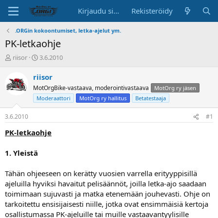
Kirjaudu sisään
Rekisteröidy
.ORGin kokoontumiset, letka-ajelut ym.
PK-letkaohje
K
A
riisor
3.6.2010
e
l
s
o
riisor
k
i
MotOrgBike-vastaava, moderointivastaava
MotOrg ry jäsen
u
t
Moderaattori
MotOrg ry hallitus
Betatestaaja
s
u
t
s
3.6.2010
#1
e
p
l
ä
PK-letkaohje
u
i
n
v
1. Yleistä
a
ä
l
o
Tähän ohjeeseen on kerätty vuosien varrella erityyppisillä
i
ajeluilla hyviksi havaitut pelisäännöt, joilla letka-ajo saadaan
t
toimimaan sujuvasti ja matka etenemään jouhevasti. Ohje on
t
tarkoitettu ensisijaisesti niille, jotka ovat ensimmäisiä kertoja
a
osallistumassa PK-ajeluille tai muille vastaavantyylisille
j