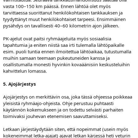
vasta 100–150 km päässä. Ennen lähtöä olet myös
tarvittaessa suorittanut henkilökohtaisen tankkauksen ja
tyydyttänyt muut henkilökohtaiset tarpeesi. Ensimmäinen
pysähdys on tavallisesti 40–60 kilometrin ajon jälkeen.
PK-ajelut ovat paitsi ryhmäajeluita myös sosiaalisia
tapahtumia ja eniten niistä saa irti tulemalla lähtöpaikalle
esim. puoli tuntia ennen ilmoitettua lähtöaikaa, tutustumalla
muihin samaan teemaan pukeutuneiden kanssa ja
osallistumalla monesti hyvinkin kovaäänisiin keskusteluihin
kahvittelun lomassa.
5. Ajojärjestys
Ajojärjestys on merkittävin osa, joka tässä ohjeessa poikkeaa
yleisistä ryhmäajo-ohjeista. Ohje perustuu puhtaasti
käytännön kokemukseen ja on todettu selvästi parhaiten
toimivaksi jouhevan etenemisen saavuttamiseksi.
Letkaan järjestäydytään siten, että nopeimmat (usein myös
kokeneimmat letka-ajajat) ajavat letkan kärjessä heti veturin