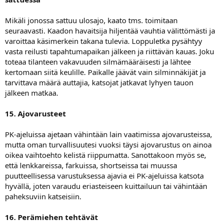
Mikäli jonossa sattuu ulosajo, kaato tms. toimitaan
seuraavasti. Kaadon havaitsija hiljentää vauhtia välittömästi ja
varoittaa käsimerkein takana tulevia. Loppuletka pysähtyy
vasta reilusti tapahtumapaikan jälkeen ja riittävän kauas. Joku
toteaa tilanteen vakavuuden silmämääräisesti ja lähtee
kertomaan siitä keulille. Paikalle jäävät vain silminnäkijät ja
tarvittava määrä auttajia, katsojat jatkavat lyhyen tauon
jälkeen matkaa.
15. Ajovarusteet
PK-ajeluissa ajetaan vähintään lain vaatimissa ajovarusteissa,
mutta oman turvallisuutesi vuoksi täysi ajovarustus on ainoa
oikea vaihtoehto kelistä riippumatta. Sanottakoon myös se,
että lenkkareissa, farkuissa, shortseissa tai muussa
puutteellisessa varustuksessa ajavia ei PK-ajeluissa katsota
hyvällä, joten varaudu eriasteiseen kuittailuun tai vähintään
paheksuviin katseisiin.
16. Perämiehen tehtävät