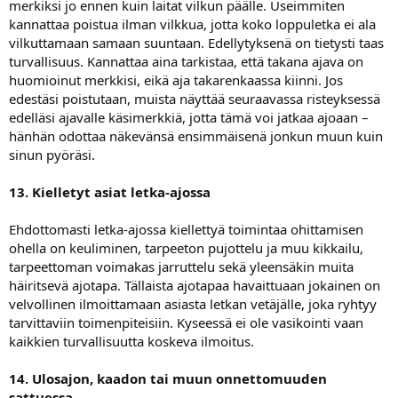
merkiksi jo ennen kuin laitat vilkun päälle. Useimmiten
kannattaa poistua ilman vilkkua, jotta koko loppuletka ei ala
vilkuttamaan samaan suuntaan. Edellytyksenä on tietysti taas
turvallisuus. Kannattaa aina tarkistaa, että takana ajava on
huomioinut merkkisi, eikä aja takarenkaassa kiinni. Jos
edestäsi poistutaan, muista näyttää seuraavassa risteyksessä
edelläsi ajavalle käsimerkkiä, jotta tämä voi jatkaa ajoaan –
hänhän odottaa näkevänsä ensimmäisenä jonkun muun kuin
sinun pyöräsi.
13. Kielletyt asiat letka-ajossa
Ehdottomasti letka-ajossa kiellettyä toimintaa ohittamisen
ohella on keuliminen, tarpeeton pujottelu ja muu kikkailu,
tarpeettoman voimakas jarruttelu sekä yleensäkin muita
häiritsevä ajotapa. Tällaista ajotapaa havaittuaan jokainen on
velvollinen ilmoittamaan asiasta letkan vetäjälle, joka ryhtyy
tarvittaviin toimenpiteisiin. Kyseessä ei ole vasikointi vaan
kaikkien turvallisuutta koskeva ilmoitus.
14. Ulosajon, kaadon tai muun onnettomuuden
sattuessa