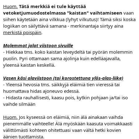
Huom.
Tätä merkkiä ei tule käyttää
vetoketjumuodostelmassa "kaistan" vaihtamiseen
vaan
siihen käytetään aina vilkkua (lyhyt vilkutus)! Tämä siksi koska
logiikan on säilyttävä samana - merkinantaja siirtyy aina
merkistä poispäin
.
Molemmat jalat viistoon sivuille
- Hiekkaa tms. koko kaistan leveydeltä tai pyörän molemmin
puolin. Pyri ottamaan sama ajolinja kuin edelläajavalla,
yleensä kaistan keskellä.
Vasen käsi alaviistoon (tai korostettuna ylös-alas-liike)
- Yleensä hevosia tms. säikkyjä eläimiä tien vieressä tai
huomattava hidas ajoneuvo edessä.
- Hidasta rauhallisesti, kaasu pois, kytkin pohjaan ja/tai iso
vaihde silmään
Huom.
Jos kyseessä on eläimiä, niin älä ainakaan vaihda
pienemmälle vaihteelle! Älä myöskään kaasuta voimakkaasti
välittömästi kohteen ohitettuasi vaan vältä hetki kovien
äänien tuottamista.