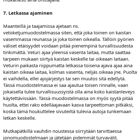
7. Letkassa ajaminen
Maanteillä ja taajamissa ajetaan ns.
vetoketjumuodostelmassa siten, että joka toinen on kaistan
vasemmassa reunassa ja joka toinen oikealla. Tällöin pyörien
väliset etäisyydet voidaan pitää pienempinä turvallisuudesta
tinkimättä. Veturi ajaa yleensä vasenta laitaa, mutta saattaa
tarpeen mukaan siirtyä kaistan keskelle tai oikeaan laitaan.
Veturin paikasta riippumatta letkassa toisena ajava ajaa aina
kaistan oikeaa laitaa, kolmas vasenta, neljäs oikeaa jne. Puolta
ei vaihdella, ellei ajojärjestys tai sen muutos sitä edellytä.
Tässä muodostelmassa ei saa ajautua toisen rinnalle, vaan
jokaisella tulee turvallisuussyistä olla aina koko kaistanleveys
käytettävissään. Tässä muodostelmassa on myös syytä pitää
huolta, ettei rako edelläajavaan kasva tarpeettoman pitkäksi,
koska tämä houkuttelee sivuteiltä tulevia autoja tunkemaan
letkan keskelle.
Mutkapätkillä vauhdin noustessa siirrytään tarvittaessa
jonomuodostelmaan ja jätetään pidemmät turvavälit.