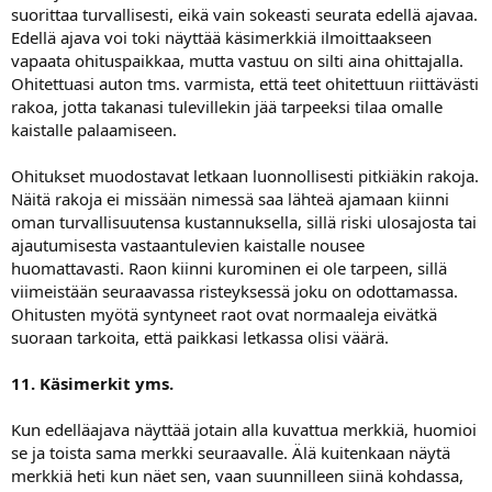
suorittaa turvallisesti, eikä vain sokeasti seurata edellä ajavaa.
Edellä ajava voi toki näyttää käsimerkkiä ilmoittaakseen
vapaata ohituspaikkaa, mutta vastuu on silti aina ohittajalla.
Ohitettuasi auton tms. varmista, että teet ohitettuun riittävästi
rakoa, jotta takanasi tulevillekin jää tarpeeksi tilaa omalle
kaistalle palaamiseen.
Ohitukset muodostavat letkaan luonnollisesti pitkiäkin rakoja.
Näitä rakoja ei missään nimessä saa lähteä ajamaan kiinni
oman turvallisuutensa kustannuksella, sillä riski ulosajosta tai
ajautumisesta vastaantulevien kaistalle nousee
huomattavasti. Raon kiinni kurominen ei ole tarpeen, sillä
viimeistään seuraavassa risteyksessä joku on odottamassa.
Ohitusten myötä syntyneet raot ovat normaaleja eivätkä
suoraan tarkoita, että paikkasi letkassa olisi väärä.
11. Käsimerkit yms.
Kun edelläajava näyttää jotain alla kuvattua merkkiä, huomioi
se ja toista sama merkki seuraavalle. Älä kuitenkaan näytä
merkkiä heti kun näet sen, vaan suunnilleen siinä kohdassa,