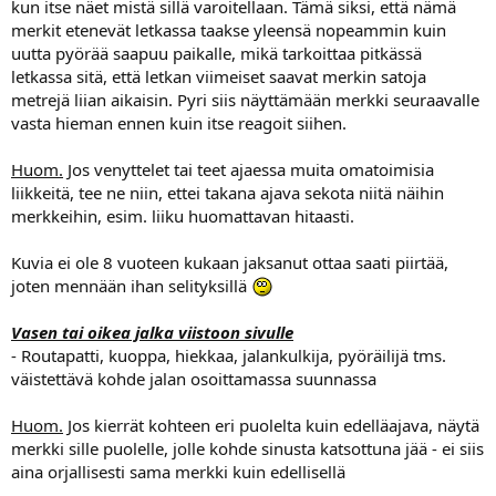
kun itse näet mistä sillä varoitellaan. Tämä siksi, että nämä
merkit etenevät letkassa taakse yleensä nopeammin kuin
uutta pyörää saapuu paikalle, mikä tarkoittaa pitkässä
letkassa sitä, että letkan viimeiset saavat merkin satoja
metrejä liian aikaisin. Pyri siis näyttämään merkki seuraavalle
vasta hieman ennen kuin itse reagoit siihen.
Huom.
Jos venyttelet tai teet ajaessa muita omatoimisia
liikkeitä, tee ne niin, ettei takana ajava sekota niitä näihin
merkkeihin, esim. liiku huomattavan hitaasti.
Kuvia ei ole 8 vuoteen kukaan jaksanut ottaa saati piirtää,
joten mennään ihan selityksillä
Vasen tai oikea jalka viistoon sivulle
- Routapatti, kuoppa, hiekkaa, jalankulkija, pyöräilijä tms.
väistettävä kohde jalan osoittamassa suunnassa
Huom.
Jos kierrät kohteen eri puolelta kuin edelläajava, näytä
merkki sille puolelle, jolle kohde sinusta katsottuna jää - ei siis
aina orjallisesti sama merkki kuin edellisellä