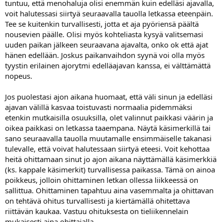
tuntuu, että menohaluja olisi enemmän kuin edelläsi ajavalla,
voit halutessasi siirtyä seuraavalla tauolla letkassa eteenpäin.
Tee se kuitenkin turvallisesti, jotta et aja pyöriensä päältä
nousevien päälle. Olisi myös kohteliasta kysyä valitsemasi
uuden paikan jälkeen seuraavana ajavalta, onko ok että ajat
hänen edellään. Joskus paikanvaihdon syynä voi olla myös
tyystin erilainen ajorytmi edelläajavan kanssa, ei välttämättä
nopeus.
Jos puolestasi ajon aikana huomaat, että väli sinun ja edelläsi
ajavan välillä kasvaa toistuvasti normaalia pidemmäksi
etenkin mutkaisilla osuuksilla, olet valinnut paikkasi väärin ja
oikea paikkasi on letkassa taaempana. Näytä käsimerkillä tai
sano seuraavalla tauolla muutamalle ensimmäiselle takanasi
tulevalle, että voivat halutessaan siirtyä eteesi. Voit kehottaa
heitä ohittamaan sinut jo ajon aikana näyttämällä käsimerkkiä
(ks. kappale käsimerkit) turvallisessa paikassa. Tämä on ainoa
poikkeus, jolloin ohittaminen letkan ollessa liikkeessä on
sallittua. Ohittaminen tapahtuu aina vasemmalta ja ohittavan
on tehtävä ohitus turvallisesti ja kiertämällä ohitettava
riittävän kaukaa. Vastuu ohituksesta on tieliikennelain
mukaisesti aina ohittajalla.