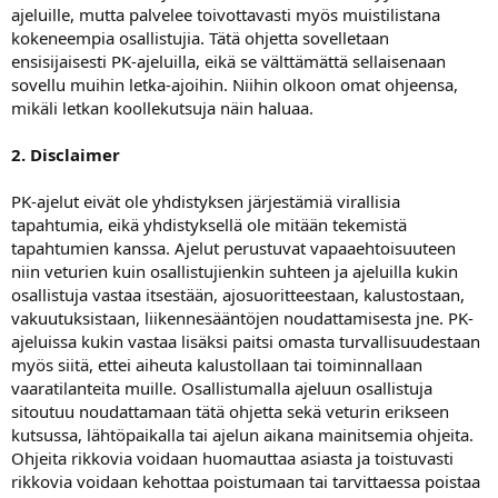
a
ajeluille, mutta palvelee toivottavasti myös muistilistana
kokeneempia osallistujia. Tätä ohjetta sovelletaan
ensisijaisesti PK-ajeluilla, eikä se välttämättä sellaisenaan
sovellu muihin letka-ajoihin. Niihin olkoon omat ohjeensa,
mikäli letkan koollekutsuja näin haluaa.
2. Disclaimer
PK-ajelut eivät ole yhdistyksen järjestämiä virallisia
tapahtumia, eikä yhdistyksellä ole mitään tekemistä
tapahtumien kanssa. Ajelut perustuvat vapaaehtoisuuteen
niin veturien kuin osallistujienkin suhteen ja ajeluilla kukin
osallistuja vastaa itsestään, ajosuoritteestaan, kalustostaan,
vakuutuksistaan, liikennesääntöjen noudattamisesta jne. PK-
ajeluissa kukin vastaa lisäksi paitsi omasta turvallisuudestaan
myös siitä, ettei aiheuta kalustollaan tai toiminnallaan
vaaratilanteita muille. Osallistumalla ajeluun osallistuja
sitoutuu noudattamaan tätä ohjetta sekä veturin erikseen
kutsussa, lähtöpaikalla tai ajelun aikana mainitsemia ohjeita.
Ohjeita rikkovia voidaan huomauttaa asiasta ja toistuvasti
rikkovia voidaan kehottaa poistumaan tai tarvittaessa poistaa