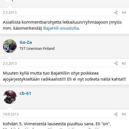
2.5.2013
#4
Asiallista kommenttia/ohjetta letkailuun/ryhmäajoon (myös
mm. käsimerkeistä)
BajaHill-sivustolla
.
Go-Za
TET Linesman Finland
2.5.2013
#5
Muuten kyllä mutta tuo BajaHillin ohje poikkeaa
ajojärjestykseltään radikaalisti!!! Eli ei nyt sotketa näitä kahta!!!
cb-61
19.9.2013
#6
kohdan 5. Viimeisestä lauseesta puuttuu sana. Eli "on".