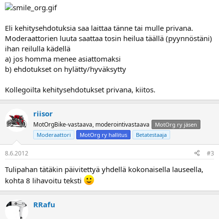
Eli kehitysehdotuksia saa laittaa tänne tai mulle privana.
Moderaattorien luuta saattaa tosin heilua täällä (pyynnöstäni)
ihan reilulla kädellä
a) jos homma menee asiattomaksi
b) ehdotukset on hylätty/hyväksytty
Kollegoilta kehitysehdotukset privana, kiitos.
riisor
MotOrgBike-vastaava, moderointivastaava
MotOrg ry jäsen
Moderaattori
MotOrg ry hallitus
Betatestaaja
8.6.2012
#3
Tulipahan tätäkin päivitettyä yhdellä kokonaisella lauseella,
kohta 8 lihavoitu teksti
RRafu