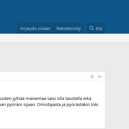
Kirjaudu sisään
Rekisteröidy
Etsi
#1
ten jylhää maisemaa saisi olla taustalla eikä
an pyöräni sijaan. Omistajasta ja pyörästäkin toki