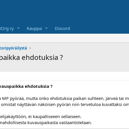
Org ry
Kauppa
Discord
toripyöräilystä
aikka ehdotuksia ?
vauspaikka ehdotuksia ?
 MP pyörää, mutta onko ehdotuksia paikan suhteen. Järveä tai muu
 omistat näyttävän näköisen pyörän niin tervetuloa kuvattaksi om
lijakäyttöön, ei kaupalliseeen sellaiseen.
a mahdollisesta kuvauspaikasta vastaantotetaan.