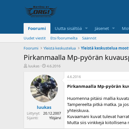
Foorumi
Uutta sisältöä
Jäsenet
Mot
Uudet viestit
Etsi foorumeilta
Säännöt
Foorumi
Yleistä keskustelua
Yleistä keskustelua moot
Pirkanmaalla Mp-pyörän kuvausp
K
A
luukas
4.6.2016
e
l
s
o
4.6.2016
k
i
Pirkanmaalla Mp-pyörän ku
u
t
s
u
t
s
Huomenna pitäisi mallia kuvata
e
p
Tampereelta pitkä matka. Ja jos
luukas
l
ä
yhteiskuva.
u
i
Liittynyt
20.12.2007
Kuvaamani kuvat tulevat harrate
n
v
Sijainti
Ylöjärvi
Mutta siis vinkkejä kiitollisen
a
ä
l