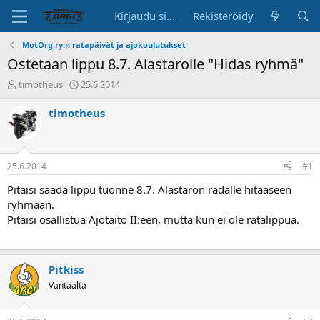
Kirjaudu sisään
Rekisteröidy
MotOrg ry:n ratapäivät ja ajokoulutukset
Ostetaan lippu 8.7. Alastarolle "Hidas ryhmä"
K
A
timotheus
25.6.2014
e
l
s
o
timotheus
k
i
u
t
s
u
t
s
25.6.2014
#1
e
p
l
ä
Pitäisi saada lippu tuonne 8.7. Alastaron radalle hitaaseen
u
i
ryhmään.
n
v
Pitäisi osallistua Ajotaito II:een, mutta kun ei ole ratalippua.
a
ä
l
o
i
Pitkiss
t
Vantaalta
t
a
j