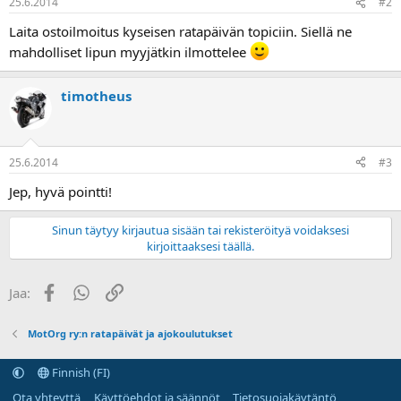
25.6.2014
#2
a
Laita ostoilmoitus kyseisen ratapäivän topiciin. Siellä ne
mahdolliset lipun myyjätkin ilmottelee
timotheus
25.6.2014
#3
Jep, hyvä pointti!
Sinun täytyy kirjautua sisään tai rekisteröityä voidaksesi
kirjoittaaksesi täällä.
Facebook
WhatsApp
Linkki
Jaa:
MotOrg ry:n ratapäivät ja ajokoulutukset
Finnish (FI)
Ota yhteyttä
Käyttöehdot ja säännöt
Tietosuojakäytäntö