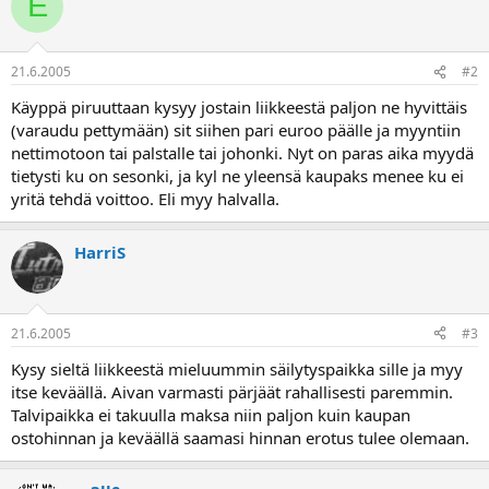
E
a
21.6.2005
#2
Käyppä piruuttaan kysyy jostain liikkeestä paljon ne hyvittäis
(varaudu pettymään) sit siihen pari euroo päälle ja myyntiin
nettimotoon tai palstalle tai johonki. Nyt on paras aika myydä
tietysti ku on sesonki, ja kyl ne yleensä kaupaks menee ku ei
yritä tehdä voittoo. Eli myy halvalla.
HarriS
21.6.2005
#3
Kysy sieltä liikkeestä mieluummin säilytyspaikka sille ja myy
itse keväällä. Aivan varmasti pärjäät rahallisesti paremmin.
Talvipaikka ei takuulla maksa niin paljon kuin kaupan
ostohinnan ja keväällä saamasi hinnan erotus tulee olemaan.