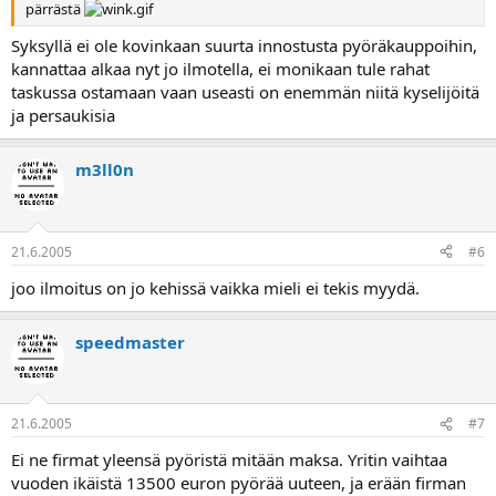
pärrästä
Syksyllä ei ole kovinkaan suurta innostusta pyöräkauppoihin,
kannattaa alkaa nyt jo ilmotella, ei monikaan tule rahat
taskussa ostamaan vaan useasti on enemmän niitä kyselijöitä
ja persaukisia
m3ll0n
21.6.2005
#6
joo ilmoitus on jo kehissä vaikka mieli ei tekis myydä.
speedmaster
21.6.2005
#7
Ei ne firmat yleensä pyöristä mitään maksa. Yritin vaihtaa
vuoden ikäistä 13500 euron pyörää uuteen, ja erään firman