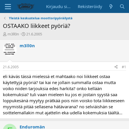
Kirjaudu sisään
Rekisteröidy
Yleistä keskustelua moottoripyöräilystä
OSTAAKO liikkeet pyöriä?
K
A
m3ll0n
21.6.2005
e
l
s
o
m3ll0n
k
i
u
t
s
u
t
s
21.6.2005
#1
e
p
l
ä
eli käväs tässä mielessä et mahtaako noi liikkeet ostaa
u
i
käytettyjä pyöriä? tai kai ne jollain summalla ostaa mutta
n
v
voiko niiden tarjouksia edes harkita? onko kellään
a
ä
kokemuksia? tuli vaan mieleen ku jos ei jostain syystä saa
l
loppukesänä myytyy prätkää pois niin voisko tota liikkeeseen
o
myymistä pitää sellasena hätävarana? no selviäishän se
i
t
soittelemallakin mut ajattelin eka udella kokemuksia täältä...
t
a
Enduromän
j