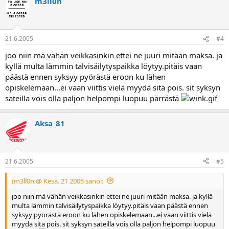
m3ll0n
21.6.2005
#4
joo niin mä vähän veikkasinkin ettei ne juuri mitään maksa. ja
kyllä multa lämmin talvisäilytyspaikka löytyy.pitäis vaan
päästä ennen syksyy pyörästä eroon ku lähen
opiskelemaan...ei vaan viittis vielä myydä sitä pois. sit syksyn
sateilla vois olla paljon helpompi luopuu pärrästä
Aksa_81
21.6.2005
#5
(m3ll0n @ Kesä. 21 2005 sanoi:
joo niin mä vähän veikkasinkin ettei ne juuri mitään maksa. ja kyllä
multa lämmin talvisäilytyspaikka löytyy.pitäis vaan päästä ennen
syksyy pyörästä eroon ku lähen opiskelemaan...ei vaan viittis vielä
myydä sitä pois. sit syksyn sateilla vois olla paljon helpompi luopuu