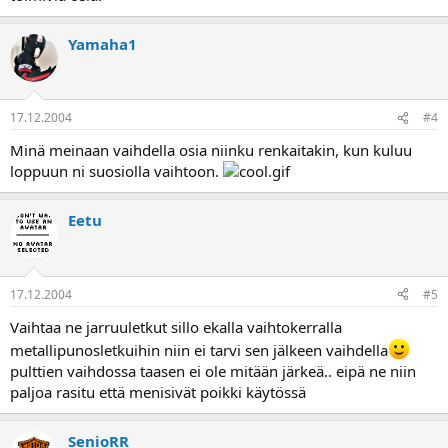
Yamaha1
17.12.2004
#4
Minä meinaan vaihdella osia niinku renkaitakin, kun kuluu
loppuun ni suosiolla vaihtoon.
Eetu
17.12.2004
#5
Vaihtaa ne jarruuletkut sillo ekalla vaihtokerralla
metallipunosletkuihin niin ei tarvi sen jälkeen vaihdella
pulttien vaihdossa taasen ei ole mitään järkeä.. eipä ne niin
paljoa rasitu että menisivät poikki käytössä
SenioRR