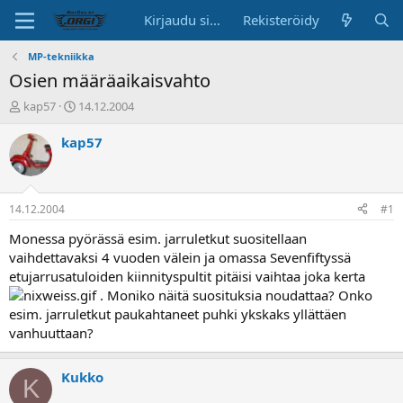
Kirjaudu sisään
Rekisteröidy
MP-tekniikka
Osien määräaikaisvahto
K
A
kap57
14.12.2004
e
l
s
o
kap57
k
i
u
t
s
u
t
s
14.12.2004
#1
e
p
l
ä
Monessa pyörässä esim. jarruletkut suositellaan
u
i
vaihdettavaksi 4 vuoden välein ja omassa Sevenfiftyssä
n
v
etujarrusatuloiden kiinnityspultit pitäisi vaihtaa joka kerta
a
ä
. Moniko näitä suosituksia noudattaa? Onko
l
esim. jarruletkut paukahtaneet puhki ykskaks yllättäen
o
vanhuuttaan?
i
t
t
Kukko
a
K
j