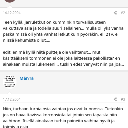
a
14.12.2004
#2
Teen kyllä, jarruletkut on kumminkin turvallisuuteen
vaikuttava asia ja todella suuri sellainen... mulla oli yks vanha
paska missä oli yhtä vanhat letkut kuin pyöräkin, eli 21v. ei
niissä kehumista ollut....
edit: en mä kyllä niitä pultteja ole vaihtanut... mut
käsittääkseni tommonen ei ole joka laitteessa pakollista? en
ainakaan muista lukeneeni... tuskin edes venyvät niin paljoa...
MänTä
17.12.2004
#3
Niin, turhaan turhia osia vaihtaa jos ovat kunnossa. Tietenkin
jos on havaittavissa korroosiota tai jotain sen tapaista niin
vaihtoon. Itsellä ainakaan turhia paineita vaihtaa hyviä ja
toimivia osia.