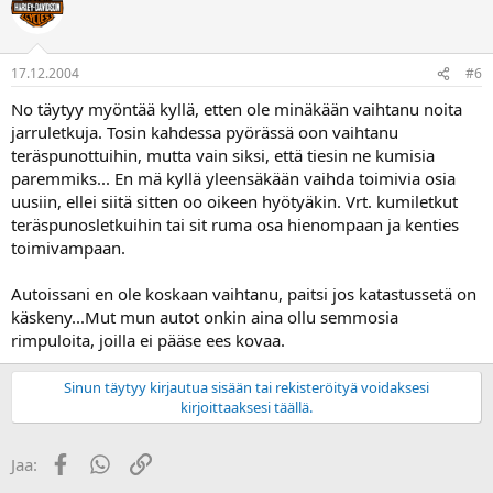
17.12.2004
#6
No täytyy myöntää kyllä, etten ole minäkään vaihtanu noita
jarruletkuja. Tosin kahdessa pyörässä oon vaihtanu
teräspunottuihin, mutta vain siksi, että tiesin ne kumisia
paremmiks... En mä kyllä yleensäkään vaihda toimivia osia
uusiin, ellei siitä sitten oo oikeen hyötyäkin. Vrt. kumiletkut
teräspunosletkuihin tai sit ruma osa hienompaan ja kenties
toimivampaan.
Autoissani en ole koskaan vaihtanu, paitsi jos katastussetä on
käskeny...Mut mun autot onkin aina ollu semmosia
rimpuloita, joilla ei pääse ees kovaa.
Sinun täytyy kirjautua sisään tai rekisteröityä voidaksesi
kirjoittaaksesi täällä.
Facebook
WhatsApp
Linkki
Jaa: