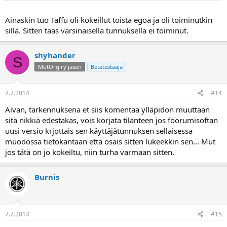
Ainaskin tuo Taffu oli kokeillut toista egoa ja oli toiminutkin
sillä. Sitten taas varsinaisella tunnuksella ei toiminut.
shyhander
S
MotOrg ry jäsen
Betatestaaja
7.7.2014
#14
Aivan, tarkennuksena et siis komentaa ylläpidon muuttaan
sitä nikkiä edestakas, vois korjata tilanteen jos foorumisoftan
uusi versio krjottais sen käyttäjätunnuksen sellaisessa
muodossa tietokantaan että osais sitten lukeekkin sen... Mut
jos tätä on jo kokeiltu, niin turha varmaan sitten.
Burnis
7.7.2014
#15