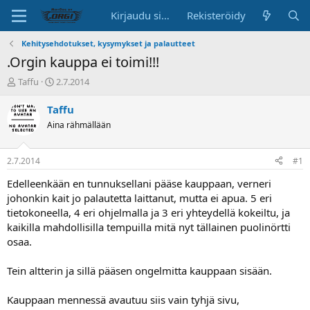
Kirjaudu sisään
Rekisteröidy
Kehitysehdotukset, kysymykset ja palautteet
.Orgin kauppa ei toimi!!!
K
A
Taffu
2.7.2014
e
l
s
o
Taffu
k
i
Aina rähmällään
u
t
s
u
t
s
2.7.2014
#1
e
p
l
ä
Edelleenkään en tunnuksellani pääse kauppaan, verneri
u
i
johonkin kait jo palautetta laittanut, mutta ei apua. 5 eri
n
v
tietokoneella, 4 eri ohjelmalla ja 3 eri yhteydellä kokeiltu, ja
a
ä
kaikilla mahdollisilla tempuilla mitä nyt tällainen puolinörtti
l
osaa.
o
i
t
Tein altterin ja sillä pääsen ongelmitta kauppaan sisään.
t
a
Kauppaan mennessä avautuu siis vain tyhjä sivu,
j