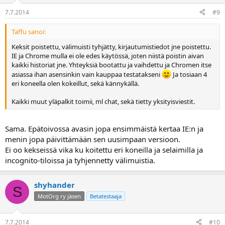
7.7.2014
#9
Taffu sanoi:
Keksit poistettu, välimuisti tyhjätty, kirjautumistiedot jne poistettu.
IE ja Chrome mulla ei ole edes käytössä, joten niistä poistin aivan
kaikki historiat jne. Yhteyksiä bootattu ja vaihdettu ja Chromen itse
asiassa ihan asensinkin vain kauppaa testatakseni
Ja tosiaan 4
eri koneella olen kokeillut, sekä kännykällä.
Kaikki muut yläpalkit toimii, ml chat, sekä tietty yksityisviestit.
Sama. Epätoivossa avasin jopa ensimmäistä kertaa IE:n ja
menin jopa päivittämään sen uusimpaan versioon.
Ei oo kekseissä vika ku koitettu eri koneilla ja selaimilla ja
incognito-tiloissa ja tyhjennetty välimuistia.
shyhander
S
MotOrg ry jäsen
Betatestaaja
7.7.2014
#10