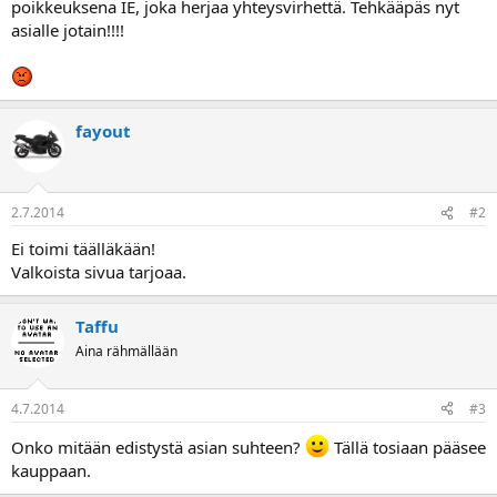
poikkeuksena IE, joka herjaa yhteysvirhettä. Tehkääpäs nyt
a
asialle jotain!!!!
fayout
2.7.2014
#2
Ei toimi täälläkään!
Valkoista sivua tarjoaa.
Taffu
Aina rähmällään
4.7.2014
#3
Onko mitään edistystä asian suhteen?
Tällä tosiaan pääsee
kauppaan.