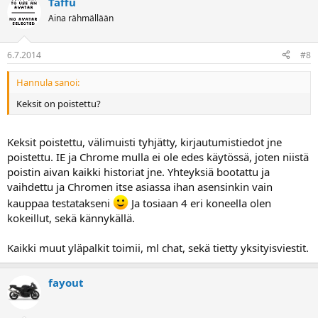
Taffu
Aina rähmällään
6.7.2014
#8
Hannula sanoi:
Keksit on poistettu?
Keksit poistettu, välimuisti tyhjätty, kirjautumistiedot jne
poistettu. IE ja Chrome mulla ei ole edes käytössä, joten niistä
poistin aivan kaikki historiat jne. Yhteyksiä bootattu ja
vaihdettu ja Chromen itse asiassa ihan asensinkin vain
kauppaa testatakseni
Ja tosiaan 4 eri koneella olen
kokeillut, sekä kännykällä.
Kaikki muut yläpalkit toimii, ml chat, sekä tietty yksityisviestit.
fayout