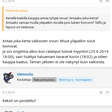
6.7.2014
#6
Hannula sanoi:
Kenellä kaikilla kauppa antaa tyhjää sivua? Antaako joka kerta?
Antaako samaa muilla yläpalkin sivuilla pois lukien foorumi? Taffu ja
fayout on tiedossa.
Antaa joka kerta valkoisen sivun. Muut yläpalkin sivut
toimivat.
Ja siis ongelma alkoi kun rataliput tulivat myyntiin (25.6.2014
18:00), sain lisättyä haluamani tavarat koriin (18:02) ja sitten
kauppa kaatus. Tämän jälkeen ei ole näkynyt kuin valkoista.
Hannula
Kouluttaja
Rata ja koulutus
MotOrg ry - Kunniajäsen
6.7.2014
#7
Keksit on poistettu?