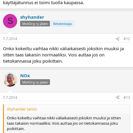
käyttäjätunnus ei toimi tuolla kaupassa.
shyhander
S
MotOrg ry jäsen
Betatestaaja
7.7.2014
#12
Onko kokeiltu vaihtaa nikki väliaikaisesti joksikin muuksi ja
sitten taas takaisin normaaliksi. Vois auttaa jos on
tietokannassa joku poikittain.
NOx
MotOrg ry jäsen
7.7.2014
#13
shyhander sanoi:
Onko kokeiltu vaihtaa nikki väliaikaisesti joksikin muuksi ja sitten
taas takaisin normaaliksi. Vois auttaa jos on tietokannassa joku
poikittain.