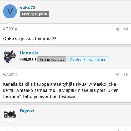
veke73
V
MotOrg ry jäsen
4.7.2014
#4
Onko se joskus toiminut??
Hannula
Kouluttaja
Rata ja koulutus
MotOrg ry - Kunniajäsen
6.7.2014
#5
Kenellä kaikilla kauppa antaa tyhjää sivua? Antaako joka
kerta? Antaako samaa muilla yläpalkin sivuilla pois lukien
foorumi? Taffu ja fayout on tiedossa.
fayout