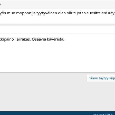
0
ös mun mopoon ja tyytyväinen olen ollut! Joten suosittelen! Käyt
kkipaino Tarrakas. Osaavia kavereita.
Sinun täytyy kirja