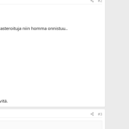
#2
i rasteroituja niin homma onnistuu..
vitä.
#3