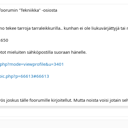
foorumin "Tekniikka" -osiosta
o tekee tarroja tarraleikkurilla.. kunhan ei ole liukuvärjättyjä ta
2650
ot mieluiten sähköpostilla suoraan hänelle.
le.php?mode=viewprofile&u=3401
topic.php?p=66613#66613
joskus tälle foorumille kirjoitellut. Mutta noista voisi jotain sel