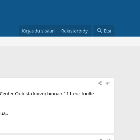
Kirjaudu sisään
Rekisteröidy
Etsi
#1
 Center Oulusta kaivoi hinnan 111 eur tuolle
ua..