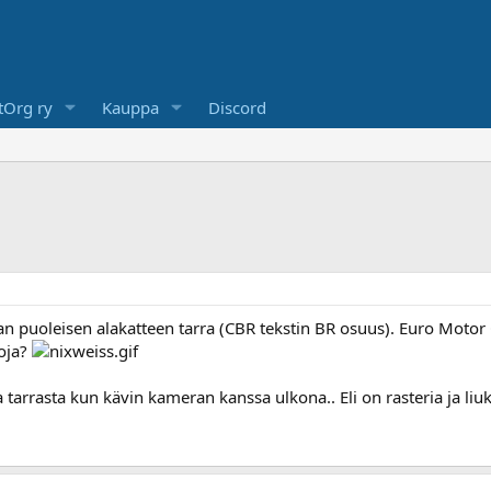
Org ry
Kauppa
Discord
ean puoleisen alakatteen tarra (CBR tekstin BR osuus). Euro Motor
toja?
a tarrasta kun kävin kameran kanssa ulkona.. Eli on rasteria ja liuk