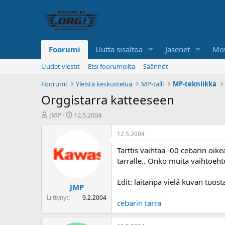
Foorumi
Uutta sisältöä
Jäsenet
Mot
Uudet viestit
Etsi foorumeilta
Säännöt
Foorumi
Yleistä keskustelua
MP-talli
MP-tekniikka
Orggistarra katteeseen
K
A
JMP
12.5.2004
e
l
s
o
12.5.2004
k
i
Tarttis vaihtaa -00 cebarin oik
u
t
s
u
tarralle.. Onko muita vaihtoeh
t
s
e
p
Edit: laitanpa vielä kuvan tuost
JMP
l
ä
u
i
Liittynyt
9.2.2004
cebarin tarra
n
v
a
ä
l