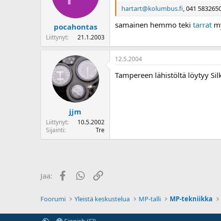
hartart@kolumbus.fi
, 041 583265
samainen hemmo teki
tarrat
my
pocahontas
Liittynyt
21.1.2003
12.5.2004
Tampereen lähistöltä löytyy Sil
jjm
Liittynyt
10.5.2002
Sijainti
Tre
Facebook
WhatsApp
Linkki
Jaa:
Foorumi
Yleistä keskustelua
MP-talli
MP-tekniikka