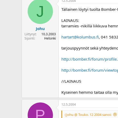
12.5.2004
o
J
i
Tällainen löytyi tuolta Bomber-
t
t
LAINAUS:
a
tarramies -nikillä liikkuva hemm
j
Johu
a
Liittynyt
10.3.2003
hartart@kolumbus.fi
, 041 583
Sijainti
Helsinki
tarjouspyynnöt sekä yhteydenot
http://bomber.fi/forum/profi
http://bomber.fi/forum/view
//LAINAUS
Kyseinen hemmo taitaa olla myös 
12.5.2004
P
(Johu @ Touko. 12 2004 sanoi: