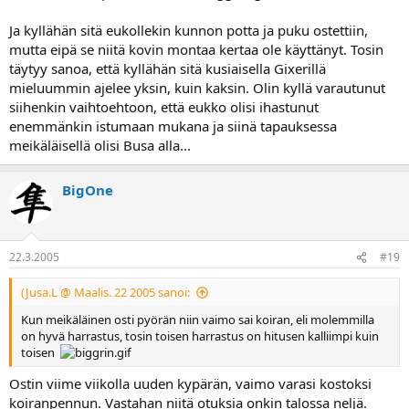
Ja kyllähän sitä eukollekin kunnon potta ja puku ostettiin,
mutta eipä se niitä kovin montaa kertaa ole käyttänyt. Tosin
täytyy sanoa, että kyllähän sitä kusiaisella Gixerillä
mieluummin ajelee yksin, kuin kaksin. Olin kyllä varautunut
siihenkin vaihtoehtoon, että eukko olisi ihastunut
enemmänkin istumaan mukana ja siinä tapauksessa
meikäläisellä olisi Busa alla...
BigOne
22.3.2005
#19
(Jusa.L @ Maalis. 22 2005 sanoi:
Kun meikäläinen osti pyörän niin vaimo sai koiran, eli molemmilla
on hyvä harrastus, tosin toisen harrastus on hitusen kalliimpi kuin
toisen
Ostin viime viikolla uuden kypärän, vaimo varasi kostoksi
koiranpennun. Vastahan niitä otuksia onkin talossa neljä.