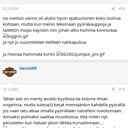
22.3.2005
#15
no meitsin vaimo oli aluksi hyvin epäluuloinen koko touhua
kohtaan. mutta kun menin tekemään pyöräkauppoja ja
laitettiin mopo käyntiin niin johan alko homma kiinnostaa
ja nyt jo suunnittelee ittelleen nahkapukua
ja meinaa hommata kortin
SenioRR
22.3.2005
#16
Tähän asti on menty avokki kyydissä tai kotona ilman
ongelmia, mutta tuleva(t) kesät mennäänkin kahdella pyörällä
jos vaan latu alkaa omalla pyörällään naiselleni maistumaan.
Ainoaksi pulmaksi saattaa muodostua, että miten nyt
perustelen kun haluan yksin lähteä kurvailemaan....