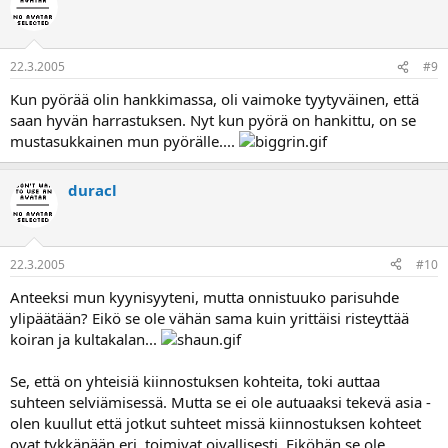
22.3.2005
#9
Kun pyörää olin hankkimassa, oli vaimoke tyytyväinen, että
saan hyvän harrastuksen. Nyt kun pyörä on hankittu, on se
mustasukkainen mun pyörälle....
duracl
22.3.2005
#10
Anteeksi mun kyynisyyteni, mutta onnistuuko parisuhde
ylipäätään? Eikö se ole vähän sama kuin yrittäisi risteyttää
koiran ja kultakalan...
Se, että on yhteisiä kiinnostuksen kohteita, toki auttaa
suhteen selviämisessä. Mutta se ei ole autuaaksi tekevä asia -
olen kuullut että jotkut suhteet missä kiinnostuksen kohteet
ovat tykkänään eri, toimivat oivallisesti. Eiköhän se ole