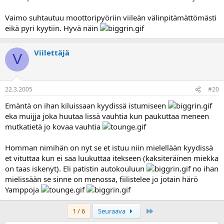
Vaimo suhtautuu moottoripyöriin viileän välinpitämättömästi
eikä pyri kyytiin. Hyvä näin
Viilettäjä
V
22.3.2005
#20
Emäntä on ihan kiluissaan kyydissä istumiseen
eka muijja joka huutaa lissä vauhtia kun paukuttaa meneen
mutkatietä jo kovaa vauhtia
Homman nimihän on nyt se et istuu niin mielellään kyydissä
et vituttaa kun ei saa luukuttaa itekseen (kaksiteräinen miekka
on taas iskenyt). Eli patistin autokouluun
no ihan
mielissään se sinne on menossa, fiilistelee jo jotain härö
Yamppoja
Last
1 / 6
Seuraava