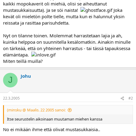
kaikki mopokaverit oli miehiä, olisi se aiheuttanut
a
mustasukkaisuutta). Ja se söi naista!
Joka
kevät oli mieletön polte tielle, mutta kun ei halunnut yksin
reissata ja rasittaa parisuhdetta.
Nyt on tilanne toinen. Molemmat harrastetaan lajia ja ah,
kuinka helppoa on suunnitella kesälomatkin. Ainakin minulle
on tärkeää, että on yhteinen harrastus - tai tässä tapauksessa
elämäntapa.
Miten teillä muilla?
Johu
J
22.3.2005
#2
(minsku @ Maalis. 22 2005 sanoi:
Itse seurustelin aikoinaan muutaman miehen kanssa
No ei mikään ihme että olivat mustasukkaisia..