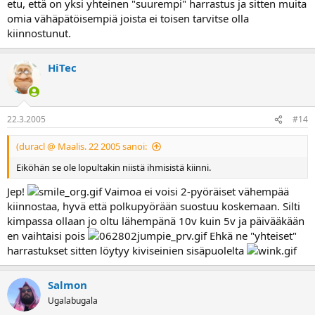
etu, että on yksi yhteinen "suurempi" harrastus ja sitten muita
omia vähäpätöisempiä joista ei toisen tarvitse olla
kiinnostunut.
HiTec
22.3.2005
#14
(duracl @ Maalis. 22 2005 sanoi:
Eiköhän se ole lopultakin niistä ihmisistä kiinni.
Jep!
Vaimoa ei voisi 2-pyöräiset vähempää
kiinnostaa, hyvä että polkupyörään suostuu koskemaan. Silti
kimpassa ollaan jo oltu lähempänä 10v kuin 5v ja päivääkään
en vaihtaisi pois
Ehkä ne "yhteiset"
harrastukset sitten löytyy kiviseinien sisäpuolelta
Salmon
Ugalabugala