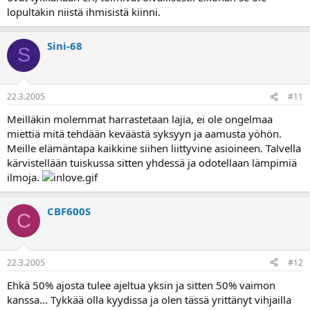
lopultakin niistä ihmisistä kiinni.
Sini-68
S
22.3.2005
#11
Meilläkin molemmat harrastetaan lajia, ei ole ongelmaa
miettiä mitä tehdään keväästä syksyyn ja aamusta yöhön.
Meille elämäntapa kaikkine siihen liittyvine asioineen. Talvella
kärvistellään tuiskussa sitten yhdessä ja odotellaan lämpimiä
ilmoja.
CBF600S
C
22.3.2005
#12
Ehkä 50% ajosta tulee ajeltua yksin ja sitten 50% vaimon
kanssa... Tykkää olla kyydissa ja olen tässä yrittänyt vihjailla