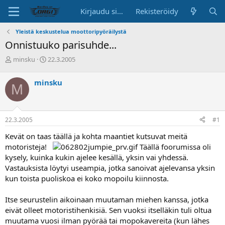
Kirjaudu sisään
Rekisteröidy
Yleistä keskustelua moottoripyöräilystä
Onnistuuko parisuhde...
K
A
minsku
22.3.2005
e
l
s
o
minsku
M
k
i
u
t
s
u
t
s
22.3.2005
#1
e
p
l
ä
Kevät on taas täällä ja kohta maantiet kutsuvat meitä
u
i
motoristeja!
Täällä foorumissa oli
n
v
kysely, kuinka kukin ajelee kesällä, yksin vai yhdessä.
a
ä
Vastauksista löytyi useampia, jotka sanoivat ajelevansa yksin
l
o
kun toista puoliskoa ei koko mopoilu kiinnosta.
i
t
Itse seurustelin aikoinaan muutaman miehen kanssa, jotka
t
eivät olleet motoristihenkisiä. Sen vuoksi itselläkin tuli oltua
a
muutama vuosi ilman pyörää tai mopokavereita (kun lähes
j