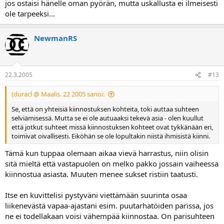
jos ostaisi hänelle oman pyörän, mutta uskallusta ei ilmeisesti
ole tarpeeksi...
NewmanRS
22.3.2005
#13
(duracl @ Maalis. 22 2005 sanoi:
Se, että on yhteisiä kiinnostuksen kohteita, toki auttaa suhteen
selviämisessä. Mutta se ei ole autuaaksi tekevä asia - olen kuullut
että jotkut suhteet missä kiinnostuksen kohteet ovat tykkänään eri,
toimivat oivallisesti. Eiköhän se ole lopultakin niistä ihmisistä kiinni.
Tämä kun tuppaa olemaan aikaa vievä harrastus, niin olisin
sitä mieltä että vastapuolen on melko pakko jossain vaiheessa
kiinnostua asiasta. Muuten menee sukset ristiin taatusti.
Itse en kuvittelisi pystyväni viettämään suurinta osaa
liikenevästä vapaa-ajastani esim. puutarhatöiden parissa, jos
ne ei todellakaan voisi vähempää kiinnostaa. On parisuhteen