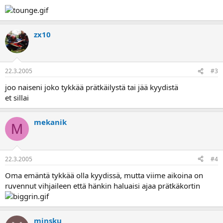
zx10
22.3.2005
#3
joo naiseni joko tykkää prätkäilystä tai jää kyydistä
et sillai
mekanik
M
22.3.2005
#4
Oma emäntä tykkää olla kyydissä, mutta viime aikoina on
ruvennut vihjaileen että hänkin haluaisi ajaa prätkäkortin
minsku