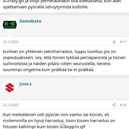
Ja voipi perherauhakin olla koetuksella, kun alan
opettamaan pyörällä selviytymistä kultsille.
kawabata
22.3.2005
#17
kunhan on yhteinen seksiharrastus, loppu luontuu jos on
sopeutuakseen. siis, että toinen tykkää persepanosta ja toinen
suihinotosta ja näiden pitäisi sitten seurustella, lieneisi
suurempi ongelma kuin prätkää tai ei prätkää.
Jusa.L
22.3.2005
#18
Kun meikäläinen osti pyörän niin vaimo sai koiran, eli
molemmilla on hyvä harrastus, tosin toisen harrastus on
hitusen kalliimpi kuin toisen