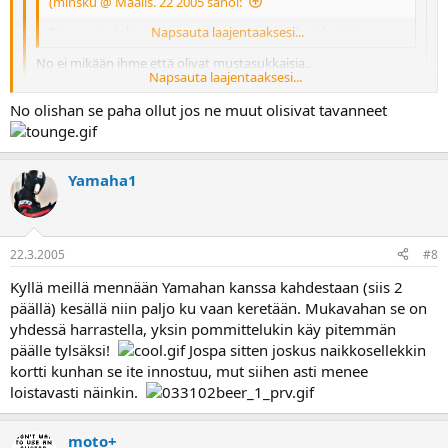
(minsku @ Maalis. 22 2005 sanoi:
Itse seurustelin aikoinaan muutaman miehen kanssa
Napsauta laajentaaksesi...
No ei mikään ihme että olivat mustasukkaisia..
Napsauta laajentaaksesi...
Napsauta laajentaaksesi...
No olishan se paha ollut jos ne muut olisivat tavanneet
Tänään ei sitten mene millään perille mun viesti, prkl.
Seurustelin muutaman miehen kans erikseen, Johu, erikseen.
Yamaha1
22.3.2005
#8
Kyllä meillä mennään Yamahan kanssa kahdestaan (siis 2
päällä) kesällä niin paljo ku vaan keretään. Mukavahan se on
yhdessä harrastella, yksin pommittelukin käy pitemmän
päälle tylsäksi!
Jospa sitten joskus naikkosellekkin
kortti kunhan se ite innostuu, mut siihen asti menee
loistavasti näinkin.
moto+