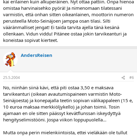
kai erilainen kuin alkuperäinen. Nyt ottaa pattiin. Onpa hienoa
omistaa harvinaisehko pyörä! Ja nimenomaan tilatessani
varmistin, että onhan sitten oikeanlainen, moottorin numeron
perusteella Moto-Seinäjoen jamppa osan tilasi. Silti
vääränmalliset jengat! Ei taida tarvita ajella tänä kesänä
ollenkaan. Vidun viddu! Pitänee ostaa jokin tarvikeanturi ja
koneistaa sopivat kierteet.
AndersReisen
25.5.2004
#6
No, niinhän siinä kävi, että piti ostaa 3,50 e maksava
tarvikeanturi (oikean avautumispaineen varmistin Moto-
Seinäjoesta) ja konepajalla teetin sopivan välikappaleen (15 e,
10 euroa maksaa merkkiöljykello) ja johan toimii. Tosin
ajamaan en ole sitten päässyt kevätflunssan iskeydyttyä
hengityselimistööni. Jospa viikon loppupuolella...
Mutta onpa perin mielenkiintoista, ettei vieläkään ole tullut