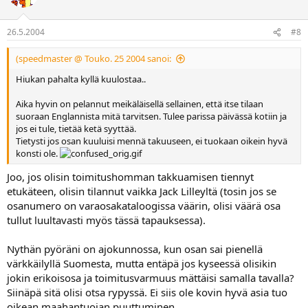
26.5.2004
#8
(speedmaster @ Touko. 25 2004 sanoi:
Hiukan pahalta kyllä kuulostaa..
Aika hyvin on pelannut meikäläisellä sellainen, että itse tilaan
suoraan Englannista mitä tarvitsen. Tulee parissa päivässä kotiin ja
jos ei tule, tietää ketä syyttää.
Tietysti jos osan kuuluisi mennä takuuseen, ei tuokaan oikein hyvä
konsti ole.
Joo, jos olisin toimitushomman takkuamisen tiennyt
etukäteen, olisin tilannut vaikka Jack Lilleyltä (tosin jos se
osanumero on varaosakataloogissa väärin, olisi väärä osa
tullut luultavasti myös tässä tapauksessa).
Nythän pyöräni on ajokunnossa, kun osan sai pienellä
värkkäilyllä Suomesta, mutta entäpä jos kyseessä olisikin
jokin erikoisosa ja toimitusvarmuus mättäisi samalla tavalla?
Siinäpä sitä olisi otsa rypyssä. Ei siis ole kovin hyvä asia tuo
oikean maahantuojan puuttuminen.