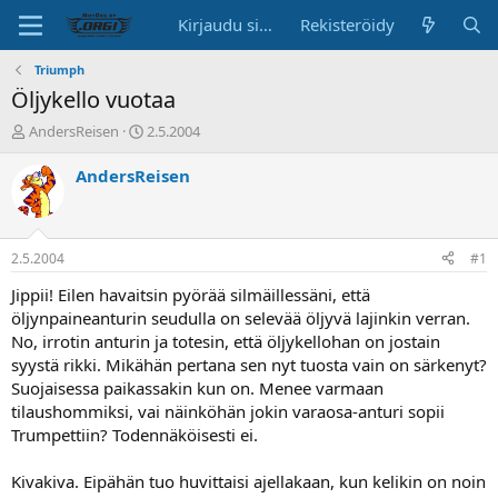
Kirjaudu sisään
Rekisteröidy
Triumph
Öljykello vuotaa
K
A
AndersReisen
2.5.2004
e
l
s
o
AndersReisen
k
i
u
t
s
u
t
s
2.5.2004
#1
e
p
l
ä
Jippii! Eilen havaitsin pyörää silmäillessäni, että
u
i
öljynpaineanturin seudulla on selevää öljyvä lajinkin verran.
n
v
No, irrotin anturin ja totesin, että öljykellohan on jostain
a
ä
syystä rikki. Mikähän pertana sen nyt tuosta vain on särkenyt?
l
Suojaisessa paikassakin kun on. Menee varmaan
o
tilaushommiksi, vai näinköhän jokin varaosa-anturi sopii
i
t
Trumpettiin? Todennäköisesti ei.
t
a
Kivakiva. Eipähän tuo huvittaisi ajellakaan, kun kelikin on noin
j