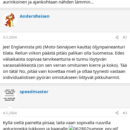
aurinkoinen ja ajankohtaan nähden lämmin...
a
AndersReisen
4.5.2004
#2
Jee! Englannista piti (Moto-Seinäjoen kautta) öljynpaineanturi
tilata. Reilun viikon päästä pitäis palikan olla Suomessa. Edes
väliaikaista sopivaa tarvikeanturia ei tunnu löytyvän
varaosaliikkeistä (on sen verran omituinen kierre ja koko). Tää
on tätä! No, pitää vain kovettaa mieli ja ottaa tyynesti vastaan
individualistisen pyörän omistukseen liittyvät pikkuharmit.
speedmaster
4.5.2004
#3
Kyllä siellä painetta piisaa; laita vaan sopivalla ruuvilla
anturinreikä tukkoon ja baanalle