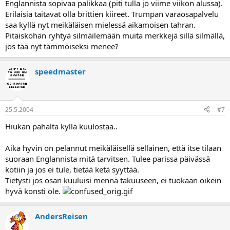
Englannista sopivaa palikkaa (piti tulla jo viime viikon alussa).
Erilaisia taitavat olla brittien kiireet. Trumpan varaosapalvelu
saa kyllä nyt meikäläisen mielessä aikamoisen tahran.
Pitäisköhän ryhtyä silmäilemään muita merkkejä sillä silmällä,
jos tää nyt tämmöiseksi menee?
speedmaster
25.5.2004
#7
Hiukan pahalta kyllä kuulostaa..
Aika hyvin on pelannut meikäläisellä sellainen, että itse tilaan
suoraan Englannista mitä tarvitsen. Tulee parissa päivässä
kotiin ja jos ei tule, tietää ketä syyttää.
Tietysti jos osan kuuluisi mennä takuuseen, ei tuokaan oikein
hyvä konsti ole.
AndersReisen