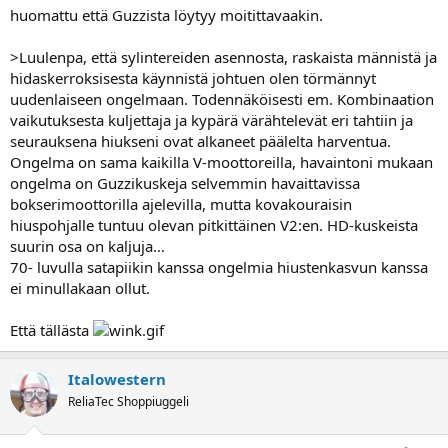
huomattu että Guzzista löytyy moitittavaakin.
>Luulenpa, että sylintereiden asennosta, raskaista männistä ja
hidaskerroksisesta käynnistä johtuen olen törmännyt
uudenlaiseen ongelmaan. Todennäköisesti em. Kombinaation
vaikutuksesta kuljettaja ja kypärä värähtelevät eri tahtiin ja
seurauksena hiukseni ovat alkaneet päälelta harventua.
Ongelma on sama kaikilla V-moottoreilla, havaintoni mukaan
ongelma on Guzzikuskeja selvemmin havaittavissa
bokserimoottorilla ajelevilla, mutta kovakouraisin
hiuspohjalle tuntuu olevan pitkittäinen V2:en. HD-kuskeista
suurin osa on kaljuja…
70- luvulla satapiikin kanssa ongelmia hiustenkasvun kanssa
ei minullakaan ollut.
Että tällästa
Italowestern
ReliaTec Shoppiuggeli