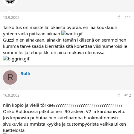
13.9.2002
#11
Tarkoitus on maistella jokaista pyörää, en jää koukkuun
yhteen vielä piitkään aikaan
Guzziin en ainakaan, ainakin tämän ikäisenä on semmoinen
kumma tarve saada kierrättää sitä konettaa viisinumeroisille
summille. Ja tehopiikki on aina mukava olemassa
Rölli
R
16.9.2002
#12
niin kopio ja vielä törkee?????????????????????????????????
Onko Buldocissa pitkittäinen 90 asteen V2 ja kardaaniveto.
Jos kopioista puhutaa niin katellaampa huolimattomasti
sivukuvia usimmista kyykka ja custompyörista vaikka Biken
luettelosta