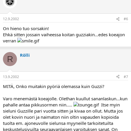
12.9.2002
#6
On hieno tuo sorsakin!
Ehkä sitten jossain vaiheessa koitan guzziakin...edes koeajon
verran
Rölli
R
13.9.2002
#7
MITÄ, Onko muitakin pyöriä olemassa kuin Guzzi?
Varo menemästä koeajolle. Olethan kuullut sananlaskun...kun
pahalle antaa pikkusormen niin.....
Itse myin
sieluni Guzzille pari vuotta sitten ja kivaa on ollut. Mutta jos
olet kovin nuori ja naimaton niin oltin vapauden kopioida
tuolta em. ajoneuvolle sielunsa myyneille tarkoitetuilta
keskustelusivuilta seuraavanlaisen varoituksen sanat. On