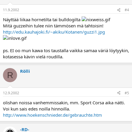
11.9.2002
#4
Näyttää liikaa hornetilta tai bulldogilta
Mitä guzzeihin tulee niin tämmösen mä tahtoisin!
http://edu.kauhajoki.fi/~akiku/Kotanen/guzzi1.jpg
ps. EI oo mun kawa tos taustalla vaikka samaa väriä löytyykin,
kotasessa kävin vielä roudilla.
Rölli
R
12.9.2002
#5
olishan noissa vanhemmissakin, mm. Sport Corsa aika nätti.
Voi kun sais edes noilla hinnoilla.
http://www.hoekenschnieder.de/gebrauchte.htm
-RD-