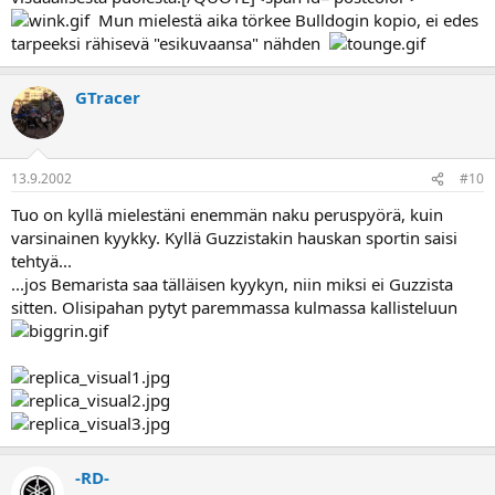
Mun mielestä aika törkee Bulldogin kopio, ei edes
tarpeeksi rähisevä "esikuvaansa" nähden
GTracer
13.9.2002
#10
Tuo on kyllä mielestäni enemmän naku peruspyörä, kuin
varsinainen kyykky. Kyllä Guzzistakin hauskan sportin saisi
tehtyä...
...jos Bemarista saa tälläisen kyykyn, niin miksi ei Guzzista
sitten. Olisipahan pytyt paremmassa kulmassa kallisteluun
-RD-