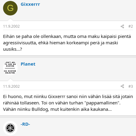
a
Gixxerrr
G
11.9.2002
#2
Eihän se paha ole ollenkaan, mutta oma maku kaipaisi pientä
agressiivisuutta, ehkä hieman korkeampi perä ja maski
uusiks...?
Planet
11.9.2002
#3
Ei huono, mut niinku Gixxerrr sanoi niin vähän lisää sitä jotain
rähinää tollaseen. Toi on vähän turhan "pappamallinen".
Vähän niinku Bulldog, mut kuitenkin aika kaukana...
-RD-