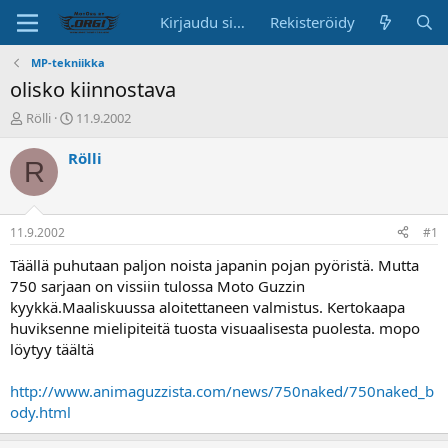
Kirjaudu sisään
Rekisteröidy
MP-tekniikka
olisko kiinnostava
K
A
Rölli
11.9.2002
e
l
s
o
Rölli
R
k
i
u
t
s
u
t
s
11.9.2002
#1
e
p
l
ä
Täällä puhutaan paljon noista japanin pojan pyöristä. Mutta
u
i
750 sarjaan on vissiin tulossa Moto Guzzin
n
v
kyykkä.Maaliskuussa aloitettaneen valmistus. Kertokaapa
a
ä
huviksenne mielipiteitä tuosta visuaalisesta puolesta. mopo
l
löytyy täältä
o
i
t
http://www.animaguzzista.com/news/750naked/750naked_b
t
ody.html
a
j