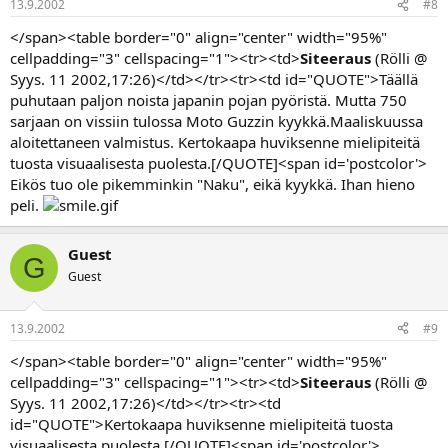
13.9.2002
#8
</span><table border="0" align="center" width="95%"
cellpadding="3" cellspacing="1"><tr><td>
Siteeraus
(Rölli @
Syys. 11 2002,17:26)</td></tr><tr><td id="QUOTE">Täällä
puhutaan paljon noista japanin pojan pyöristä. Mutta 750
sarjaan on vissiin tulossa Moto Guzzin kyykkä.Maaliskuussa
aloitettaneen valmistus. Kertokaapa huviksenne mielipiteitä
tuosta visuaalisesta puolesta.[/QUOTE]<span id='postcolor'>
Eikös tuo ole pikemminkin "Naku", eikä kyykkä. Ihan hieno
peli.
Guest
G
Guest
13.9.2002
#9
</span><table border="0" align="center" width="95%"
cellpadding="3" cellspacing="1"><tr><td>
Siteeraus
(Rölli @
Syys. 11 2002,17:26)</td></tr><tr><td
id="QUOTE">Kertokaapa huviksenne mielipiteitä tuosta
visuaalisesta puolesta.[/QUOTE]<span id='postcolor'>