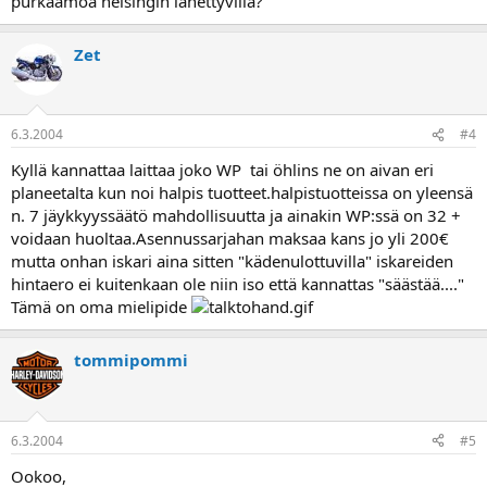
purkaamoa helsingin lähettyvillä?
Zet
6.3.2004
#4
Kyllä kannattaa laittaa joko WP tai öhlins ne on aivan eri
planeetalta kun noi halpis tuotteet.halpistuotteissa on yleensä
n. 7 jäykkyyssäätö mahdollisuutta ja ainakin WP:ssä on 32 +
voidaan huoltaa.Asennussarjahan maksaa kans jo yli 200€
mutta onhan iskari aina sitten "kädenulottuvilla" iskareiden
hintaero ei kuitenkaan ole niin iso että kannattas "säästää...."
Tämä on oma mielipide
tommipommi
6.3.2004
#5
Ookoo,