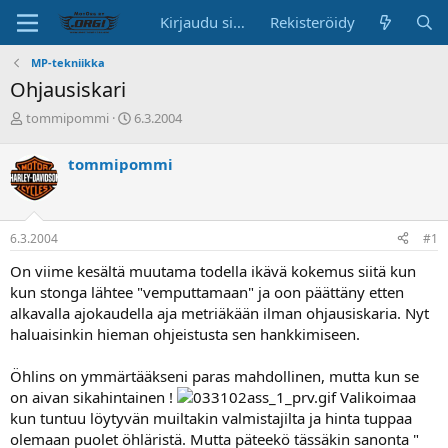
Kirjaudu sisään
Rekisteröidy
MP-tekniikka
Ohjausiskari
K
A
tommipommi
6.3.2004
e
l
s
o
tommipommi
k
i
u
t
s
u
t
s
6.3.2004
#1
e
p
l
ä
On viime kesältä muutama todella ikävä kokemus siitä kun
u
i
kun stonga lähtee "vemputtamaan" ja oon päättäny etten
n
v
alkavalla ajokaudella aja metriäkään ilman ohjausiskaria. Nyt
a
ä
haluaisinkin hieman ohjeistusta sen hankkimiseen.
l
o
i
Öhlins on ymmärtääkseni paras mahdollinen, mutta kun se
t
on aivan sikahintainen !
Valikoimaa
t
kun tuntuu löytyvän muiltakin valmistajilta ja hinta tuppaa
a
olemaan puolet öhläristä. Mutta päteekö tässäkin sanonta "
j