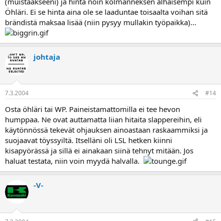
(muistaakseeni) ja hinta noin kolmanneksen alhaisempi kuin
Öhläri. Ei se hinta aina ole se laaduntae toisaalta voihan sitä
brändistä maksaa lisää (niin pysyy mullakin työpaikka)...
johtaja
7.3.2004
#14
Osta öhläri tai WP. Paineistamattomilla ei tee hevon
humppaa. Ne ovat auttamatta liian hitaita slappereihin, eli
käytönnössä tekevät ohjauksen ainoastaan raskaammiksi ja
suojaavat töyssyiltä. Itselläni oli LSL hetken kiinni
kisapyörässä ja sillä ei ainakaan siinä tehnyt mitään. Jos
haluat testata, niin voin myydä halvalla.
-V-