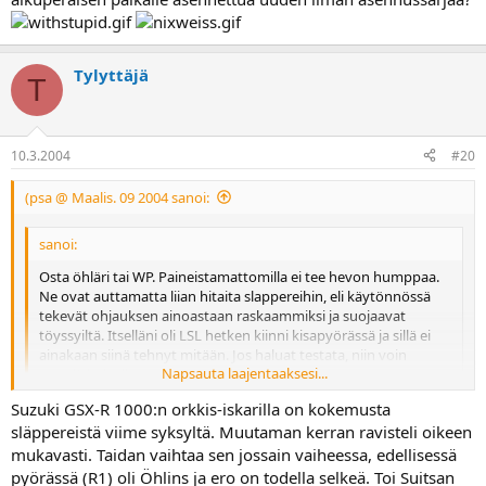
Tylyttäjä
T
10.3.2004
#20
(psa @ Maalis. 09 2004 sanoi:
sanoi:
Osta öhläri tai WP. Paineistamattomilla ei tee hevon humppaa.
Ne ovat auttamatta liian hitaita slappereihin, eli käytönnössä
tekevät ohjauksen ainoastaan raskaammiksi ja suojaavat
töyssyiltä. Itselläni oli LSL hetken kiinni kisapyörässä ja sillä ei
ainakaan siinä tehnyt mitään. Jos haluat testata, niin voin
Napsauta laajentaaksesi...
myydä halvalla.
Napsauta laajentaaksesi...
Suzuki GSX-R 1000:n orkkis-iskarilla on kokemusta
Hei,
släppereistä viime syksyltä. Muutaman kerran ravisteli oikeen
mukavasti. Taidan vaihtaa sen jossain vaiheessa, edellisessä
Onko jollakin kokemusta slappareista vaikka olisi ohjausiskari
pyörässä (R1) oli Öhlins ja ero on todella selkeä. Toi Suitsan