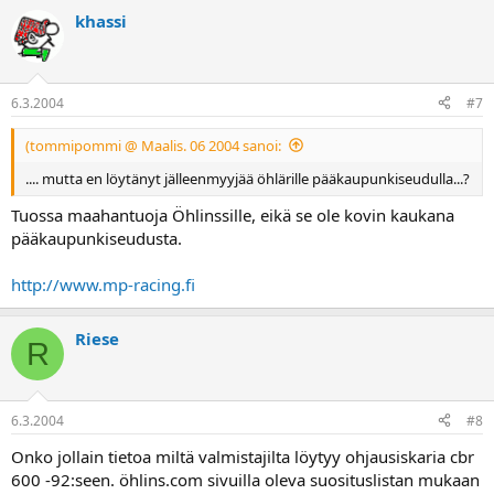
khassi
6.3.2004
#7
(tommipommi @ Maalis. 06 2004 sanoi:
.... mutta en löytänyt jälleenmyyjää öhlärille pääkaupunkiseudulla...?
Tuossa maahantuoja Öhlinssille, eikä se ole kovin kaukana
pääkaupunkiseudusta.
http://www.mp-racing.fi
Riese
R
6.3.2004
#8
Onko jollain tietoa miltä valmistajilta löytyy ohjausiskaria cbr
600 -92:seen. öhlins.com sivuilla oleva suosituslistan mukaan