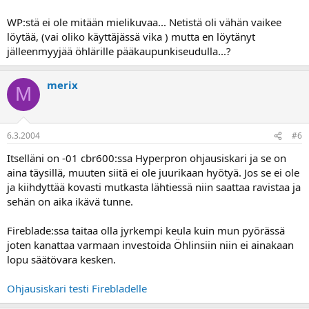
WP:stä ei ole mitään mielikuvaa... Netistä oli vähän vaikee
löytää, (vai oliko käyttäjässä vika ) mutta en löytänyt
jälleenmyyjää öhlärille pääkaupunkiseudulla...?
merix
M
6.3.2004
#6
Itselläni on -01 cbr600:ssa Hyperpron ohjausiskari ja se on
aina täysillä, muuten siitä ei ole juurikaan hyötyä. Jos se ei ole
ja kiihdyttää kovasti mutkasta lähtiessä niin saattaa ravistaa ja
sehän on aika ikävä tunne.
Fireblade:ssa taitaa olla jyrkempi keula kuin mun pyörässä
joten kanattaa varmaan investoida Öhlinsiin niin ei ainakaan
lopu säätövara kesken.
Ohjausiskari testi Firebladelle