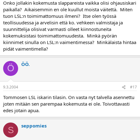
Onko jollakin kokemusta slappareista vaikka olisi ohjausiskari
paikalla? Aikaisemmin en ole kuullut moista väitettä. Miten
tuon LSL:n toimimattomuus ilmeni? Itse olen työssä
teollisuudessa ja arvelisin että ko. vehkeen valmistaja ja
suunnittelija olisivat varmasti olleet kiinnostuneita
kokemuksistasi toimimattomuudesta. Minkä pyörän
kiinnimet sinulla on LSL:n vaimentimessa? Minkälaista hintaa
pidät vaimentimella?
ÖÖ.
Ö
9.3.2004
#17
Tommosen LSL iskarin tilasin. On vasta nyt talvella asennettu
joten mitään sen parempaa kokemusta ei ole. Toivottavasti
edes jotain apua.
seppomies
S