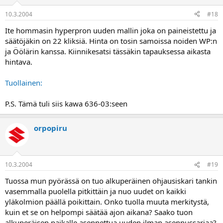
10.3.2004
#18
Ite hommasin hyperpron uuden mallin joka on paineistettu ja
säätöjäkin on 22 kliksiä. Hinta on tosin samoissa noiden WP:n
ja Öölärin kanssa. Kiinnikesatsi tässäkin tapauksessa aikasta
hintava.
Tuollainen:
P.S. Tämä tuli siis kawa 636-03:seen
orpopiru
10.3.2004
#19
Tuossa mun pyörässä on tuo alkuperäinen ohjausiskari tankin
vasemmalla puolella pitkittäin ja nuo uudet on kaikki
yläkolmion päällä poikittain. Onko tuolla muuta merkitystä,
kuin et se on helpompi säätää ajon aikana? Saako tuon
alkuperäisen paikalle asennettua uuden ilman asennussarjaa?