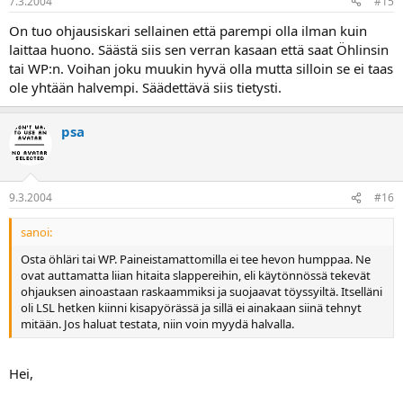
7.3.2004
#15
On tuo ohjausiskari sellainen että parempi olla ilman kuin
laittaa huono. Säästä siis sen verran kasaan että saat Öhlinsin
tai WP:n. Voihan joku muukin hyvä olla mutta silloin se ei taas
ole yhtään halvempi. Säädettävä siis tietysti.
psa
9.3.2004
#16
sanoi:
Osta öhläri tai WP. Paineistamattomilla ei tee hevon humppaa. Ne
ovat auttamatta liian hitaita slappereihin, eli käytönnössä tekevät
ohjauksen ainoastaan raskaammiksi ja suojaavat töyssyiltä. Itselläni
oli LSL hetken kiinni kisapyörässä ja sillä ei ainakaan siinä tehnyt
mitään. Jos haluat testata, niin voin myydä halvalla.
Hei,