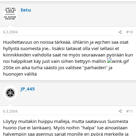
Eetu
6.3.2004
#10
Huollettavuus on noissa tärkeää. öhläriin ja wp:hen saa osat
hyllystä suomesta jne.. lisäksi taitavat olla viel sellasii et
kiinnikkeiden vaihdolla saat ne myös seuraavaan pyörään kun
noi halppikset käy just vain siihen tiettyyn malliin
200e on aika turha säästö jos valitsee "parhaiden" ja
huonojen väliltä
JP_445
6.3.2004
#11
Löytyy muitakin huippu malleja, mutta saatavuus Suomesta
huono (lue ei lainkaan). Myös noihin "halpa" lue ainoastaan
halvempiin saa asennus sarjat monille eri pyörä merkeille ja