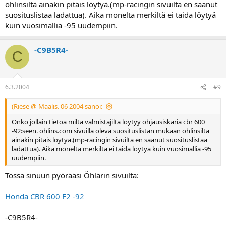
öhlinsiltä ainakin pitäis löytyä.(mp-racingin sivuilta en saanut
suosituslistaa ladattua). Aika monelta merkiltä ei taida löytyä
kuin vuosimallia -95 uudempiin.
-C9B5R4-
C
6.3.2004
#9
(Riese @ Maalis. 06 2004 sanoi:
Onko jollain tietoa miltä valmistajilta löytyy ohjausiskaria cbr 600
-92:seen. öhlins.com sivuilla oleva suosituslistan mukaan öhlinsiltä
ainakin pitäis löytyä.(mp-racingin sivuilta en saanut suosituslistaa
ladattua). Aika monelta merkiltä ei taida löytyä kuin vuosimallia -95
uudempiin.
Tossa sinuun pyörääsi Öhlärin sivuilta:
Honda CBR 600 F2 -92
-C9B5R4-