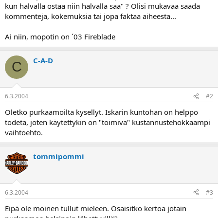
kun halvalla ostaa niin halvalla saa" ? Olisi mukavaa saada
a
kommenteja, kokemuksia tai jopa faktaa aiheesta...
Ai niin, mopotin on ´03 Fireblade
C-A-D
C
6.3.2004
#2
Oletko purkaamoilta kysellyt. Iskarin kuntohan on helppo
todeta, joten käytettykin on "toimiva" kustannustehokkaampi
vaihtoehto.
tommipommi
6.3.2004
#3
Eipä ole moinen tullut mieleen. Osaisitko kertoa jotain