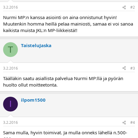
a
3.2.2016
#2
Nurmi MP:n kanssa asiointi on aina onnistunut hyvin!
Muutenkin homma heillä pelaa mainiosti, samaa ei voi sanoa
kaikista muista JKL:n MP-liikkeistä!!
TaisteluJaska
T
3.2.2016
#3
Täälläkin saatu asiallista palvelua Nurmi MP:llä ja pyörän
huolto ollut moitteetonta.
ilpom1500
I
3.2.2016
#4
Sama mulla, hyvin toimivat. Ja mulla onneks lähellä n.500-