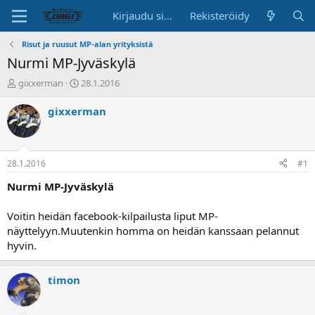
Kirjaudu sisään
Rekisteröidy
Risut ja ruusut MP-alan yrityksistä
Nurmi MP-Jyväskylä
K
A
gixxerman
28.1.2016
e
l
s
o
gixxerman
k
i
u
t
s
u
t
s
28.1.2016
#1
e
p
l
ä
Nurmi MP-Jyväskylä
u
i
n
v
Voitin heidän facebook-kilpailusta liput MP-
a
ä
näyttelyyn.Muutenkin homma on heidän kanssaan pelannut
l
hyvin.
o
i
t
timon
t
a
j