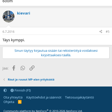
600m
kievari
6.7.2016
#5
Täys kymppi.
Sinun täytyy kirjautua sisään tai rekisteröityä voidaksesi
kirjoittaaksesi täällä.
Facebook
WhatsApp
Linkki
Jaa:
Risut ja ruusut MP-alan yrityksistä
Finnish (FI)
Ota yhteyttä
Käyttöehdot ja säännöt
Tietosuojakäytäntö
Ohjeita
R
S
S
®
Community platform by XenForo
© 2010-2026 XenForo Ltd.