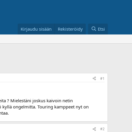
Kirjaudu sisään
Rekisteröidy
Etsi
#1
ta ? Mielestäni joskus kaivoin netin
i kyllä ongelmitta. Touring kamppeet nyt on
htaa.
#2