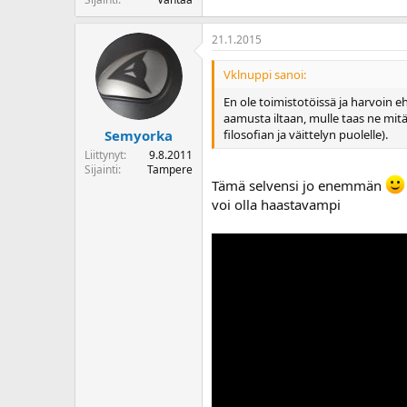
21.1.2015
Vklnuppi sanoi:
En ole toimistotöissä ja harvoin eh
aamusta iltaan, mulle taas ne mitä
filosofian ja väittelyn puolelle).
Semyorka
Liittynyt
9.8.2011
Sijainti
Tampere
Tämä selvensi jo enemmän
voi olla haastavampi