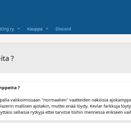
Org ry
Kauppa
Discord
ta ?
mppeita ?
palla valikoimissaan "normaalien" vaatteiden näköisiä ajokamppei
erin mallisen ajotakin, muttei enää löydy. Kevlar farkkuja löyty
yttäisi sellaisia rytkyjä ettei tarvitse töihin mennessä erikseen vai