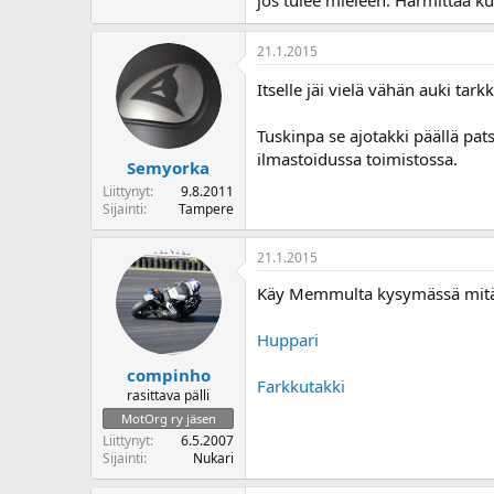
21.1.2015
Itselle jäi vielä vähän auki tar
Tuskinpa se ajotakki päällä pats
ilmastoidussa toimistossa.
Semyorka
Liittynyt
9.8.2011
Sijainti
Tampere
21.1.2015
Käy Memmulta kysymässä mitä s
Huppari
compinho
Farkkutakki
rasittava pälli
MotOrg ry jäsen
Liittynyt
6.5.2007
Sijainti
Nukari