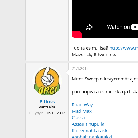
Tuolta esim. lisää
http://www.
Maverick, R-twin jne.
21.1.2015
Mites Sweepin kevyemmät ajot
pari nopeata esimerkkiä ja lisää
Pitkiss
Road Way
Vantaalta
Mad Max
Liittynyt
16.11.2012
Classic
Assault hupulla
Rocky nahkatakki
Asphalt nahkatakki