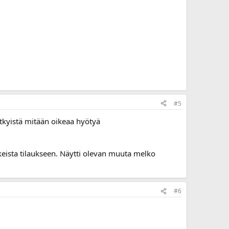
#5
ytkyistä mitään oikeaa hyötyä
akeista tilaukseen. Näytti olevan muuta melko
#6