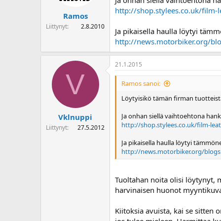
Ja onhan siellä vaihtoehtona ha
http://shop.stylees.co.uk/film-
Ramos
Liittynyt
2.8.2010
Ja pikaisella haulla löytyi täm
http://news.motorbiker.org/blo
21.1.2015
V
Ramos sanoi:
Löytyisikö tämän firman tuotteista
Ja onhan siellä vaihtoehtona hankk
Vklnuppi
http://shop.stylees.co.uk/film-le
Liittynyt
27.5.2012
Ja pikaisella haulla löytyi tämmön
http://news.motorbiker.org/blogs.
Tuoltahan noita olisi löytynyt, 
harvinaisen huonot myyntikuva
Kiitoksia avuista, kai se sitten
jos tulee mieleen. Harmittaa kun