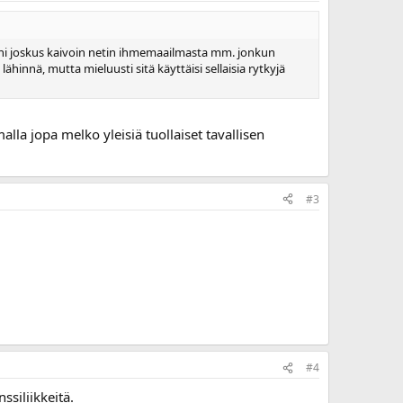
äni joskus kaivoin netin ihmemaailmasta mm. jonkun
ähinnä, mutta mieluusti sitä käyttäisi sellaisia rytkyjä
alla jopa melko yleisiä tuollaiset tavallisen
#3
#4
ssiliikkeitä.