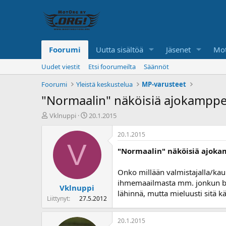
Foorumi
Uutta sisältöä
Jäsenet
Mot
Uudet viestit
Etsi foorumeilta
Säännöt
Foorumi
Yleistä keskustelua
MP-varusteet
"Normaalin" näköisiä ajokamppei
K
A
Vklnuppi
20.1.2015
e
l
s
o
20.1.2015
k
i
V
"Normaalin" näköisiä ajoka
u
t
s
u
t
s
Onko millään valmistajalla/kau
e
p
ihmemaailmasta mm. jonkun blaz
Vklnuppi
l
ä
lähinnä, mutta mieluusti sitä kä
u
i
Liittynyt
27.5.2012
n
v
a
ä
20.1.2015
l