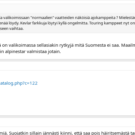
lla valikoimissaan "normaalien" vaatteiden näköisiä ajokamppeita ? Mielest
enää löydy. Kevlar farkkuja löytyi kyllä ongelmitta. Touring kamppeet nyt on l
kseen vaihtaa.
lä on valikoimassa sellasiakin rytkyjä mitä Suomesta ei saa. Maailm
n alpinestar valmistaa jotain.
catalog.php?c=122
iä. Suojatkin sillain jännästi kiinni, että saa pois häiritsemästä tan