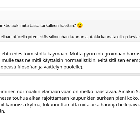
funktio auki mitä tässä tarkalleen haettiin?
ellaan officella joten eikös silloin ihan kunnon ajotakki kannata olla ja kevla
 ehtii edes toimistolla käymään. Mutta pyrin integroimaan harrastus
 mulle taas ne mitä käyttäisin normaalistikin. Mitä sitä sen enem
nopeasti filosofian ja väittelyn puolelle).
roiminen normaaliin elämään vaan on melko haastavaa. Ainakin Su
essa touhua alkaa rajoittamaan kaupunkien surkean pieni koko, e
iviilikamoissa kylmä, lukuunottamatta niitä aika harvoja hellepäiviä.
än.