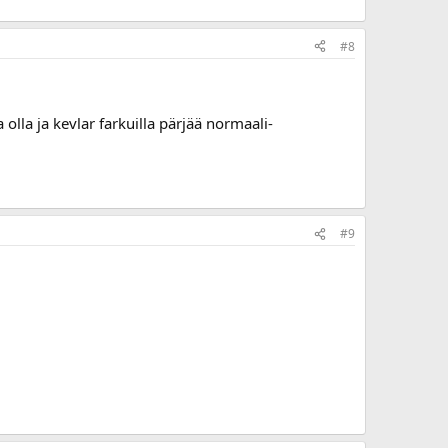
#8
 olla ja kevlar farkuilla pärjää normaali-
#9