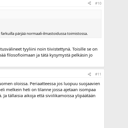
#10
r farkuilla pärjää normaali-ilmastoidussa toimistossa.
välineet tyyliini noin tiivistettynä. Toisille se on
pää filosofioimaan ja tätä kysymystä pelkäsin jo
#11
omen oloissa. Periaatteessa jos luopuu suojaavien
li melkein heti on tilanne jossa ajetaan isompaa
 Ja tällaisia aikoja että siviilikamoissa ylipäätään