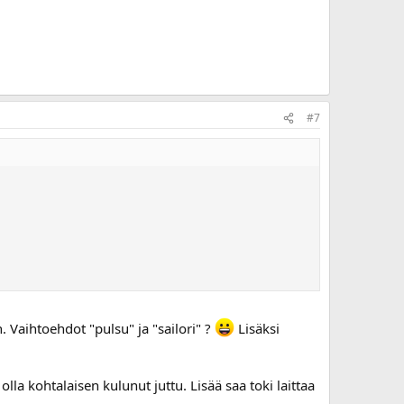
#7
n. Vaihtoehdot "pulsu" ja "sailori" ?
Lisäksi
lla kohtalaisen kulunut juttu. Lisää saa toki laittaa