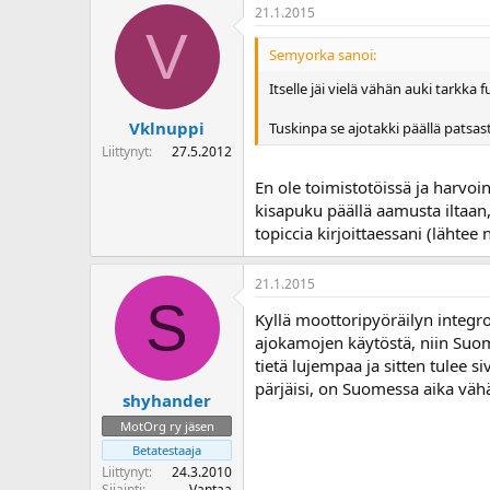
21.1.2015
V
Semyorka sanoi:
Itselle jäi vielä vähän auki tarkka 
Vklnuppi
Tuskinpa se ajotakki päällä patsast
Liittynyt
27.5.2012
En ole toimistotöissä ja harvoin
kisapuku päällä aamusta iltaan,
topiccia kirjoittaessani (lähtee 
21.1.2015
S
Kyllä moottoripyöräilyn integ
ajokamojen käytöstä, niin Suom
tietä lujempaa ja sitten tulee s
pärjäisi, on Suomessa aika väh
shyhander
MotOrg ry jäsen
Betatestaaja
Liittynyt
24.3.2010
Sijainti
Vantaa