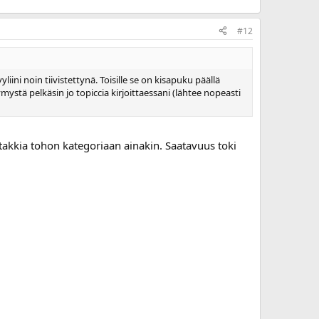
#12
ini noin tiivistettynä. Toisille se on kisapuku päällä
mystä pelkäsin jo topiccia kirjoittaessani (lähtee nopeasti
 takkia tohon kategoriaan ainakin. Saatavuus toki