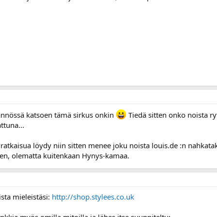
tännössä katsoen tämä sirkus onkin
Tiedä sitten onko noista r
ttuna...
ä ratkaisua löydy niin sitten menee joku noista louis.de :n nahkat
n, olematta kuitenkaan Hynys-kamaa.
sta mieleistäsi:
http://shop.stylees.co.uk