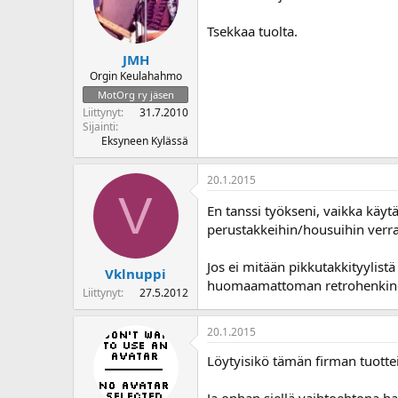
Tsekkaa tuolta.
JMH
Orgin Keulahahmo
MotOrg ry jäsen
Liittynyt
31.7.2010
Sijainti
Eksyneen Kylässä
20.1.2015
V
En tanssi työkseni, vaikka käy
perustakkeihin/housuihin verra
Jos ei mitään pikkutakkityylist
Vklnuppi
huomaamattoman retrohenkine
Liittynyt
27.5.2012
20.1.2015
Löytyisikö tämän firman tuottei