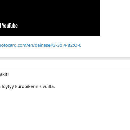
motocard.com/en/dainese#3-30:4-82:O-0
akit?
 löytyy Eurobikerin sivuilta.