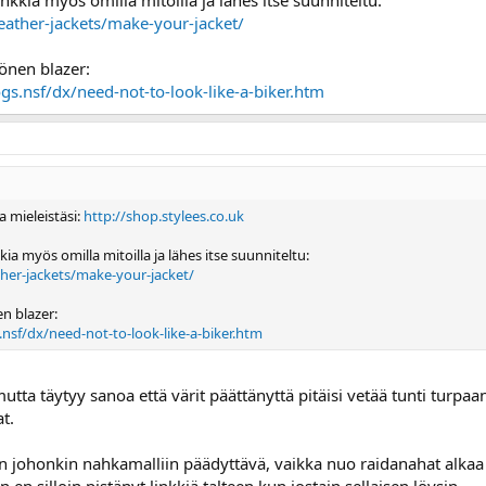
nkkia myös omilla mitoilla ja lähes itse suunniteltu:
leather-jackets/make-your-jacket/
mönen blazer:
gs.nsf/dx/need-not-to-look-like-a-biker.htm
 mieleistäsi:
http://shop.stylees.co.uk
ia myös omilla mitoilla ja lähes itse suunniteltu:
ather-jackets/make-your-jacket/
en blazer:
nsf/dx/need-not-to-look-like-a-biker.htm
mutta täytyy sanoa että värit päättänyttä pitäisi vetää tunti turpaa
t.
 on johonkin nahkamalliin päädyttävä, vaikka nuo raidanahat alkaa o
 en silloin pistänyt linkkiä talteen kun jostain sellaisen löysin.