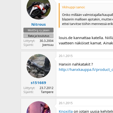
o
Vklnuppi sanoi:
i
t
Onko millään valmistajalla/kaupa
t
blazerin mallisen ajotakin, muttei 
a
ettei tarvitse töihin mennessä eri
Nitrous
j
MotOrg ry jäsen
a
Rata ja koulutus
louis.de kannattaa katella. Niil
Liittynyt
30.3.2004
vaatteen näköiset kamat. Ainaki
Sijainti
Joensuu
20.1.2015
Hanxin nahkatakit ?
http://hanxkauppa.fi/product_
s151669
Liittynyt
23.7.2012
Sijainti
Tampere
20.1.2015
Knoxilla
on jotain uusia kehitelm