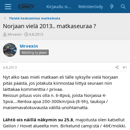
Kirjaudu sisään
Rekisteröidy
Yleistä keskustelua matkailusta
Norjaan vielä 2013.. matkaseuraa ?
K
A
Mrvexin
4.8.2013
e
l
s
o
Mrvexin
k
i
MotOrg ry jäsen
u
t
s
u
t
s
4.8.2013
#1
e
p
l
ä
Nyt alko taas mieli matkaan eli tälle syksylle vielä Norjaan
u
i
pitäs päästä, jos jotakuta kiinnostaa liittyä seuraan niin
n
v
laittakaa kommenttia / privaa.
a
ä
Reissun pituus vois olla n. 6-8pvä, joista Norjassa 4-
l
5pvä....Rentoa ajoa 200-300km/pvä (8-9h), taukoja /
o
maisemavalokuvausta välillä unohtamatta.
i
t
t
Lähtö ois näillä näkymin su 25.8
, majoitusta olen katsellut
a
Geilon / Hovet alueelta mm. Birkelund camp:stä / 46€/mökki.
j