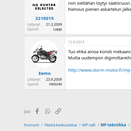
niin sieltähän löytyi säätöruu
hienous pienen askartelun jälke
3210015
Liittynyt
21.3.2009
Sijainti
Lappi
12.9.2013
Tuo ehkä ainoa konsti mekaanis
Mutta uudempiin digimittareihin 
http://www.storm-motor.fi/mp-
Eemo
Liittynyt
23.9.2009
Sijainti
Helsinki
Facebook
WhatsApp
Linkki
Jaa:
Foorumi
Yleistä keskustelua
MP-talli
MP-tekniikka