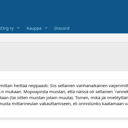
Org ry
Kauppa
Discord
ari heittää reippaasti. Siis sellainen vanhanaikainen vaijerimit
 mukaan. Mopoajoista muistan, että näissä oli sellainen ´rannekel
aan (tai sitten muistan jotain muuta). Toinen, mikä jäi mietitytt
nusta mittarineulan vakauttamiseen, eli onnistunko kaatamaan va