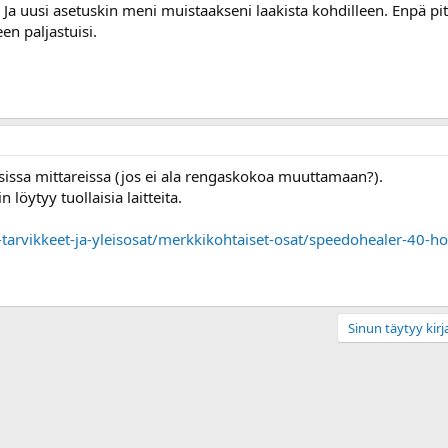
vi. Ja uusi asetuskin meni muistaakseni laakista kohdilleen. Enpä
en paljastuisi.
issa mittareissa (jos ei ala rengaskokoa muuttamaan?).
löytyy tuollaisia laitteita.
tarvikkeet-ja-yleisosat/merkkikohtaiset-osat/speedohealer-40-h
Sinun täytyy kirja