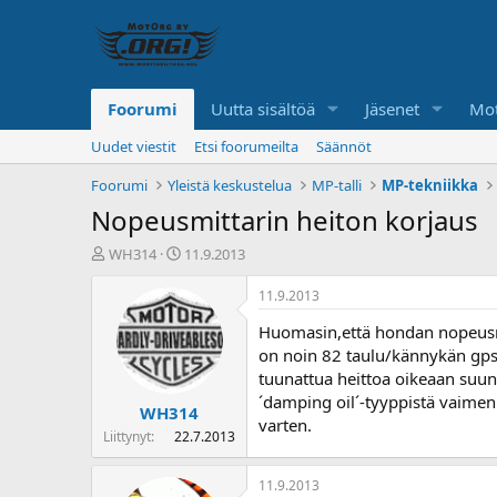
Foorumi
Uutta sisältöä
Jäsenet
Mot
Uudet viestit
Etsi foorumeilta
Säännöt
Foorumi
Yleistä keskustelua
MP-talli
MP-tekniikka
Nopeusmittarin heiton korjaus
K
A
WH314
11.9.2013
e
l
s
o
11.9.2013
k
i
Huomasin,että hondan nopeusmitt
u
t
s
u
on noin 82 taulu/kännykän gps:n
t
s
tuunattua heittoa oikeaan suunt
e
p
´damping oil´-tyyppistä vaimen
WH314
l
ä
varten.
u
i
Liittynyt
22.7.2013
n
v
a
ä
11.9.2013
l