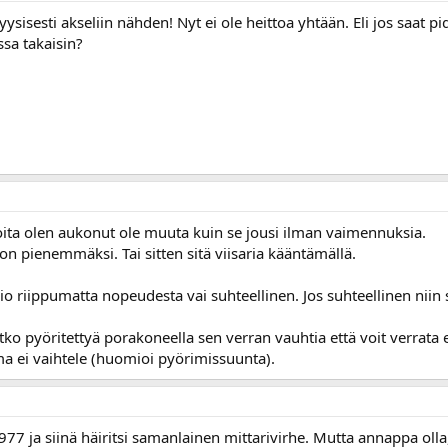
ysisesti akseliin nähden! Nyt ei ole heittoa yhtään. Eli jos saat pid
ssa takaisin?
joita olen aukonut ole muuta kuin se jousi ilman vaimennuksia.
on pienemmäksi. Tai sitten sitä viisaria kääntämällä.
io riippumatta nopeudesta vai suhteellinen. Jos suhteellinen niin sit
tko pyöritettyä porakoneella sen verran vauhtia että voit verrata
a ei vaihtele (huomioi pyörimissuunta).
 ja siinä häiritsi samanlainen mittarivirhe. Mutta annappa olla, 