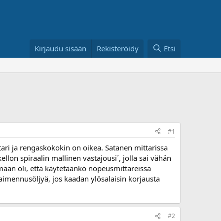
Kirjaudu sisään
Rekisteröidy
Etsi
#1
tari ja rengaskokokin on oikea. Satanen mittarissa
lon spiraalin mallinen vastajousi´, jolla sai vähän
ämään oli, että käytetäänkö nopeusmittareissa
imennusöljyä, jos kaadan ylösalaisin korjausta
#2