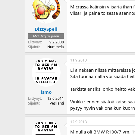
o
Micrassa käänsin viisaria ihan fy
i
viisari ja paina toisessa asenno
t
t
a
DizzySpell
j
MotOrg ry jäsen
a
Liittynyt
9.2.2008
Sijainti
Nummela
11.9.2013
Ei ainakaan niissä mittareissa 
Sitä tuunaamalla voi saada heit
Tarkista ensiksi onko heitto vak
ismo
Liittynyt
13.6.2011
Vinkki : ennen säätöä katso saa
Sijainti
Vesilahti
pysyy hyvin vakiona kun kuorm
12.9.2013
Minulla oli BMW R100/7 vm. 1977