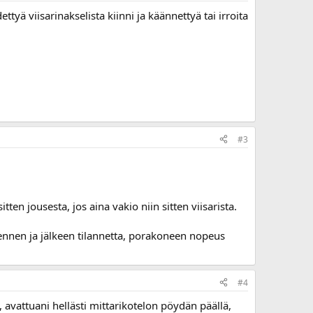
ettyä viisarinakselista kiinni ja käännettyä tai irroita
#3
ten jousesta, jos aina vakio niin sitten viisarista.
 ennen ja jälkeen tilannetta, porakoneen nopeus
#4
avattuani hellästi mittarikotelon pöydän päällä,