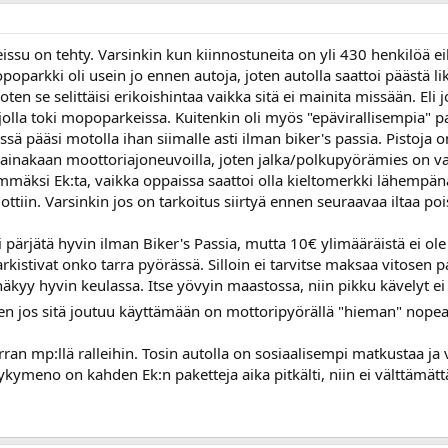
n reissu on tehty. Varsinkin kun kiinnostuneita on yli 430 henki
mopoparkki oli usein jo ennen autoja, joten autolla saattoi päästä
ten se selittäisi erikoishintaa vaikka sitä ei mainita missään. Eli
jolla toki mopoparkeissa. Kuitenkin oli myös "epävirallisempia" p
niissä pääsi motolla ihan siimalle asti ilman biker's passia. Pistoja
 ainakaan moottoriajoneuvoilla, joten jalka/polkupyörämies on vahv
mäksi Ek:ta, vaikka oppaissa saattoi olla kieltomerkki lähempänä
mottiin. Varsinkin jos on tarkoitus siirtyä ennen seuraavaa iltaa poi
ärjätä hyvin ilman Biker's Passia, mutta 10€ ylimääräistä ei ol
tarkistivat onko tarra pyörässä. Silloin ei tarvitse maksaa vitosen 
näkyy hyvin keulassa. Itse yövyin maastossa, niin pikku kävelyt ei 
oten jos sitä joutuu käyttämään on mottoripyörällä "hieman" nope
an mp:llä ralleihin. Tosin autolla on sosiaalisempi matkustaa j
kymeno on kahden Ek:n paketteja aika pitkälti, niin ei välttämättä 