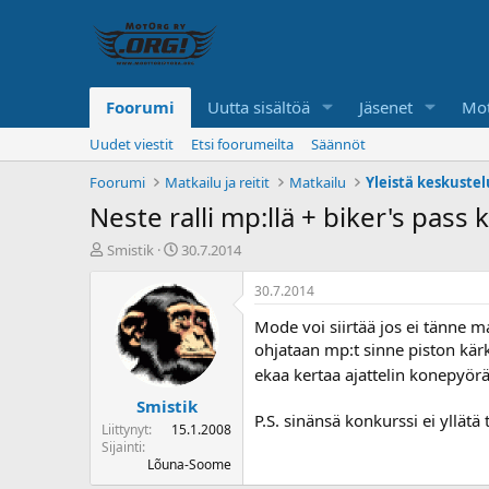
Foorumi
Uutta sisältöä
Jäsenet
Mot
Uudet viestit
Etsi foorumeilta
Säännöt
Foorumi
Matkailu ja reitit
Matkailu
Yleistä keskuste
Neste ralli mp:llä + biker's pass
K
A
Smistik
30.7.2014
e
l
s
o
30.7.2014
k
i
Mode voi siirtää jos ei tänne ma
u
t
s
u
ohjataan mp:t sinne piston kär
t
s
ekaa kertaa ajattelin konepyörä
e
p
Smistik
l
ä
P.S. sinänsä konkurssi ei yllät
u
i
Liittynyt
15.1.2008
n
v
Sijainti
a
ä
Lõuna-Soome
l