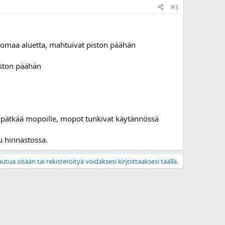
#3
u omaa aluetta, mahtuivat piston päähän
iston päähän
ttu pätkää mopoille, mopot tunkivat käytännössä
tu hinnastossa.
utua sisään tai rekisteröityä voidaksesi kirjoittaaksesi täällä.