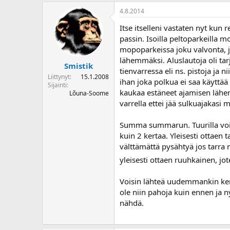
o
4.8.2014
i
t
Itse itselleni vastaten nyt ku
t
passin. Isoilla peltoparkeilla 
a
mopoparkeissa joku valvonta, jo
j
lähemmäksi. Aluslautoja oli tar
a
Smistik
tienvarressa eli ns. pistoja ja 
Liittynyt
15.1.2008
ihan joka polkua ei saa käyttää
Sijainti
kaukaa estäneet ajamisen lähem
Lõuna-Soome
varrella ettei jää sulkuajakasi 
Summa summarun. Tuurilla voi p
kuin 2 kertaa. Yleisesti ottaen 
välttämättä pysähtyä jos tarra 
yleisesti ottaen ruuhkainen, j
Voisin lähteä uudemmankin kerr
ole niin pahoja kuin ennen ja ny
nähdä.