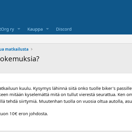
Org ry
Kauppa
Discord
lua matkailusta
 kokemuksia?
tkailuun kuulu. Kysymys lähinnä siitä onko tuolle biker's passille 
keen mitään kyselemättä mitä on tullut vierestä seurattua. Ken 
llä tehdä siirtymiä. Muutenhan tuolla on vuosia oltua autolla, asu
ä tuon 10€ eron johdosta.