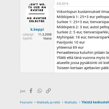
4.8.2014
Viikonlopun kustannukset ilman 
Mökkiperä 1: 25+3 eur peltopark
Surkee 1: 25+3 eur, tienvarsip
Mökkiperä 2: 3 eur, autot pelto
k.keppi
Surkee 2: 5 eur, tienvarsiparkk
Liittynyt
11.3.2008
Myhinpää: 18 eur, tienvarsipar
Sijainti
Vaasa
Paviljonki 10 eur
yhteensä 89 eur
Periaatteessa kuluihin pitään l
Yllätti että tänä vuonna myös t
alueelle jossa pysäköinti oli kiel
Toiseen kertaan ajettavien pätki
Facebook
WhatsApp
Linkki
Jaa:
Foorumi
Matkailu ja reitit
Matkailu
Yleistä keskuste