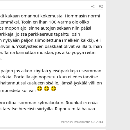
#2
löä eikä kukaan omannut kokemusta. Hommasin normi
 likemmäksi. Tosin en ihan 100-varma ole oliko
 jos mopon ajoi sinne autojen sekaan niin pääsi
arkkeja, joissa parkkeeraus tapahtui osin
 on nykyään paljon siimoitettuna (melkein kaikki), eli
oilla. Yksityisteiden osakkaat olivat välillä turhan
. Tämä kannattaa muistaa, jos aiko yöpyä reitin
s.
e paljon jos aikoo käyttää yleisöparkkeja useamman
parkkia. Porteilla ajo nopeutuu kun ei edes tarvitse
haitannut sulkualueen sisälle. Jämsä-Jyskälä väli on
ampi edetä ko. väli
a voi ottaa isomman kylmälaukun. Ruuhkat ei enää
tarvitse hirveästi siirtyillä. Riippuu mitä haluaa
Viimeksi muokattu:
4.8.2014