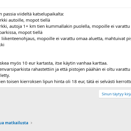
passia viideltä katselupaikalta:
ki autoille, mopot tiellä
arkki, autoja 1+ km tien kummallakin puolella, mopoille ei varatt
parkissa, mopot tiellä
i, liikenteenohjaus, mopoille ei varattu omaa aluetta, mahtuivat p
kki
askea myös 10 eur kartasta, itse käytin vanhaa karttaa.
ienvarsiparkista rahastettiin ja että pistojen päähän ei oltu vara
letty.
en toisen kierroksen lipun hinta oli 18 eur, tätä ei selvästi kerrot
Sinun täytyy kirja
lua matkailusta