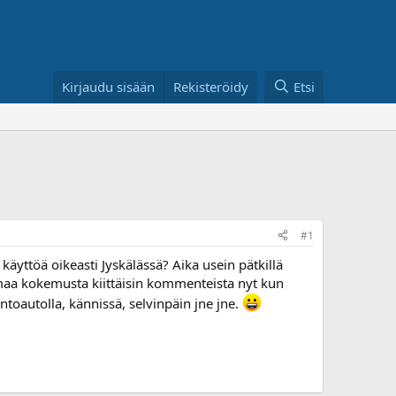
Kirjaudu sisään
Rekisteröidy
Etsi
#1
käyttöä oikeasti Jyskälässä? Aika usein pätkillä
omaa kokemusta kiittäisin kommenteista nyt kun
ntoautolla, kännissä, selvinpäin jne jne.