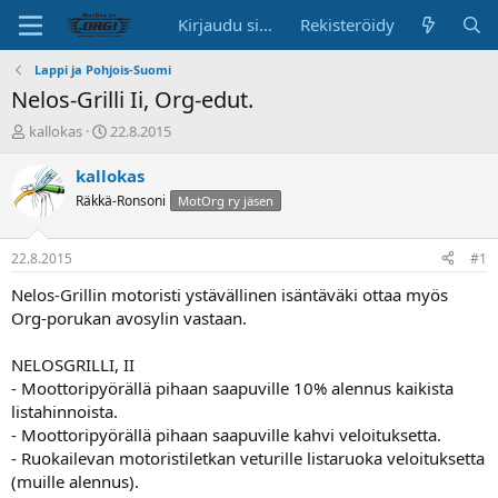
Kirjaudu sisään
Rekisteröidy
Lappi ja Pohjois-Suomi
Nelos-Grilli Ii, Org-edut.
K
A
kallokas
22.8.2015
e
l
s
o
kallokas
k
i
Räkkä-Ronsoni
MotOrg ry jäsen
u
t
s
u
t
s
22.8.2015
#1
e
p
l
ä
Nelos-Grillin motoristi ystävällinen isäntäväki ottaa myös
u
i
Org-porukan avosylin vastaan.
n
v
a
ä
NELOSGRILLI, II
l
- Moottoripyörällä pihaan saapuville 10% alennus kaikista
o
listahinnoista.
i
t
- Moottoripyörällä pihaan saapuville kahvi veloituksetta.
t
- Ruokailevan motoristiletkan veturille listaruoka veloituksetta
a
(muille alennus).
j