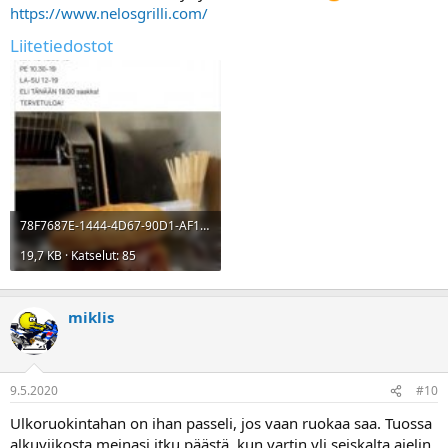
https://www.nelosgrilli.com/
Liitetiedostot
78F7687E-1444-4D67-90D1-AF15206AC384.jpg
19,7 KB · Katselut: 85
miklis
9.5.2020
#10
Ulkoruokintahan on ihan passeli, jos vaan ruokaa saa. Tuossa
alkuviikosta meinasi itku päästä, kun vartin yli seiskalta ajelin