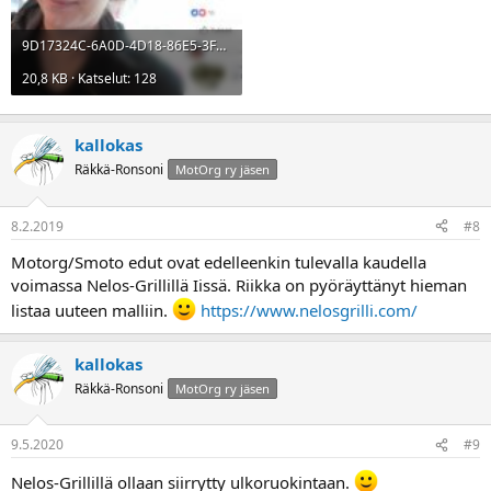
9D17324C-6A0D-4D18-86E5-3F67E7A02A26.jpg
20,8 KB · Katselut: 128
kallokas
Räkkä-Ronsoni
MotOrg ry jäsen
8.2.2019
#8
Motorg/Smoto edut ovat edelleenkin tulevalla kaudella
voimassa Nelos-Grillillä Iissä. Riikka on pyöräyttänyt hieman
listaa uuteen malliin.
https://www.nelosgrilli.com/
kallokas
Räkkä-Ronsoni
MotOrg ry jäsen
9.5.2020
#9
Nelos-Grillillä ollaan siirrytty ulkoruokintaan.