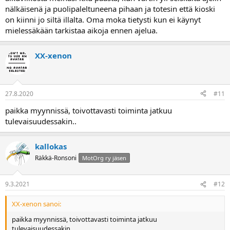
nälkäisenä ja puolipaleltuneena pihaan ja totesin että kioski
on kiinni jo siltä illalta. Oma moka tietysti kun ei käynyt
mielessäkään tarkistaa aikoja ennen ajelua.
XX-xenon
27.8.2020
#11
paikka myynnissä, toivottavasti toiminta jatkuu
tulevaisuudessakin..
kallokas
Räkkä-Ronsoni
MotOrg ry jäsen
9.3.2021
#12
XX-xenon sanoi:
paikka myynnissä, toivottavasti toiminta jatkuu
tulevaisuudessakin..