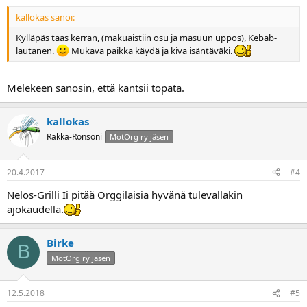
Erikoisedut, vain MotOrgin jäsenkortilla:
- 15 % alennus kaikista listahinnoista riippumatta alla olevasta
kallokas sanoi:
kulkuneuvosta. Vain jäsenkorttia vilauttamalla.
Kylläpäs taas kerran, (makuaistiin osu ja masuun uppos), Kebab-
- Kahvit veloituksetta. Vain jäsenkorttia vilauttamalla.
lautanen.
Mukava paikka käydä ja kiva isäntäväki.
Uusiutuneen Nelosgrillin löydät netistä:
http://www.nelosgrilli.com/
ja Facebookista:
http://www.facebook.com/uusinelosgrilli?fref=ts
Melekeen sanosin, että kantsii topata.
Fyysinen osoite Ouluntie 370, Ii
Kiitokset Tiggeri touhuilusta.
kallokas
Räkkä-Ronsoni
MotOrg ry jäsen
20.4.2017
#4
Nelos-Grilli Ii pitää Orggilaisia hyvänä tulevallakin
ajokaudella.
Birke
B
MotOrg ry jäsen
12.5.2018
#5