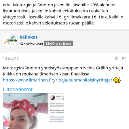
edut Motorgin ja Smoton jäsenille. Jäsenille 10% alennus
listatuotteista. Jäsenille kahvit veloituksetta ruokailun
yhteydessä. Jäsenille kahvi 1€, grillimakkara 1€. Hox, kaikille
motoristeille kahvit veloituksetta ruoan päälle.
kallokas
Räkkä-Ronsoni
MotOrg ry jäsen
13.9.2018
#7
Motorg:in/Smoton yhteistyökumppanin Nelos-Grillin yrittäjä
Riikka on mukana Ilmarisen kisan finaalissa.
https://www.ilmarinen.fi/yrittaja/suomeniloisinyrittaja/
Liitetiedostot