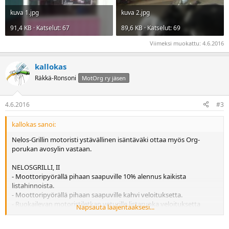
kuva 1.jpg
kuva 2.jpg
91,4 KB · Katselut: 67
89,6 KB · Katselut: 69
Viimeksi muokattu:
4.6.2016
kallokas
Räkkä-Ronsoni
MotOrg ry jäsen
4.6.2016
#3
kallokas sanoi:
Nelos-Grillin motoristi ystävällinen isäntäväki ottaa myös Org-
porukan avosylin vastaan.
NELOSGRILLI, II
- Moottoripyörällä pihaan saapuville 10% alennus kaikista
listahinnoista.
- Moottoripyörällä pihaan saapuville kahvi veloituksetta.
- Ruokailevan motoristiletkan veturille listaruoka veloituksetta
Napsauta laajentaaksesi...
(muille alennus).