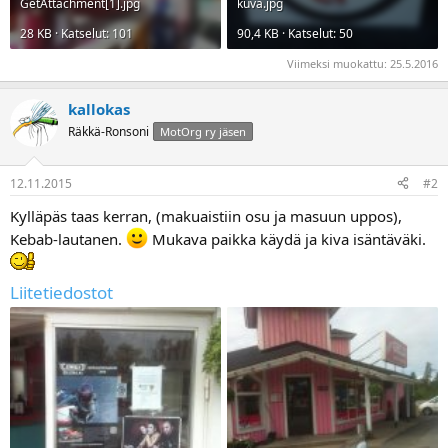
GetAttachment[1].jpg
kuva.jpg
28 KB · Katselut: 101
90,4 KB · Katselut: 50
Viimeksi muokattu:
25.5.2016
kallokas
Räkkä-Ronsoni
MotOrg ry jäsen
12.11.2015
#2
Kylläpäs taas kerran, (makuaistiin osu ja masuun uppos),
Kebab-lautanen.
Mukava paikka käydä ja kiva isäntäväki.
Liitetiedostot