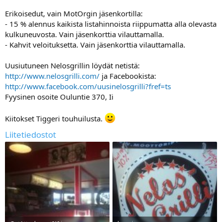
a
Erikoisedut, vain MotOrgin jäsenkortilla:
- 15 % alennus kaikista listahinnoista riippumatta alla olevasta
kulkuneuvosta. Vain jäsenkorttia vilauttamalla.
- Kahvit veloituksetta. Vain jäsenkorttia vilauttamalla.
Uusiutuneen Nelosgrillin löydät netistä:
http://www.nelosgrilli.com/
ja Facebookista:
http://www.facebook.com/uusinelosgrilli?fref=ts
Fyysinen osoite Ouluntie 370, Ii
Kiitokset Tiggeri touhuilusta.
Liitetiedostot