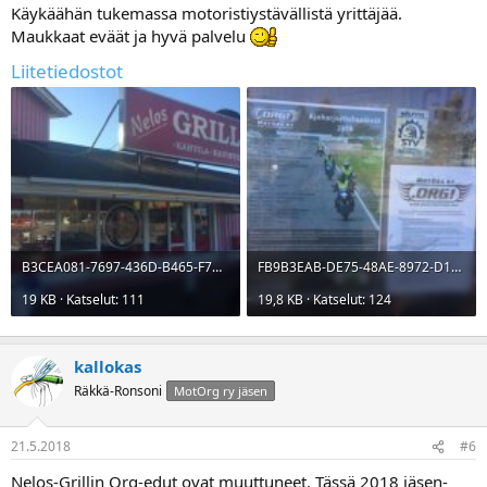
Käykäähän tukemassa motoristiystävällistä yrittäjää.
Maukkaat eväät ja hyvä palvelu
Liitetiedostot
B3CEA081-7697-436D-B465-F7A92A4B1963.jpg
FB9B3EAB-DE75-48AE-8972-D12A49091485.jpg
19 KB · Katselut: 111
19,8 KB · Katselut: 124
kallokas
Räkkä-Ronsoni
MotOrg ry jäsen
21.5.2018
#6
Nelos-Grillin Org-edut ovat muuttuneet. Tässä 2018 jäsen-