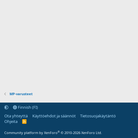
a
MP-varusteet
Finnish (FI)
Ota yhteyttä
Käyttöehdot ja säännöt
Tietosuojakäytäntö
Ohjeita
R
S
S
®
Community platform by XenForo
© 2010-2026 XenForo Ltd.