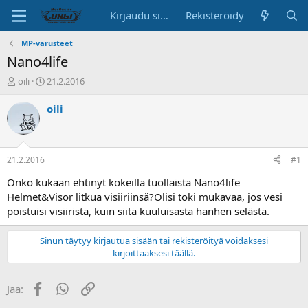
Kirjaudu sisään
Rekisteröidy
MP-varusteet
Nano4life
K
A
oili
21.2.2016
e
l
s
o
oili
k
i
u
t
s
u
t
s
21.2.2016
#1
e
p
l
ä
Onko kukaan ehtinyt kokeilla tuollaista Nano4life
u
i
Helmet&Visor litkua visiiriinsä?Olisi toki mukavaa, jos vesi
n
v
poistuisi visiiristä, kuin siitä kuuluisasta hanhen selästä.
a
ä
l
Sinun täytyy kirjautua sisään tai rekisteröityä voidaksesi
o
kirjoittaaksesi täällä.
i
t
t
Facebook
WhatsApp
Linkki
Jaa:
a
j