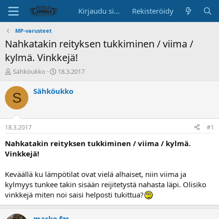
Kirjaudu sisään
Rekisteröidy
MP-varusteet
Nahkatakin reityksen tukkiminen / viima /
kylmä. Vinkkejä!
K
A
Sähköukko
18.3.2017
e
l
s
o
Sähköukko
S
k
i
u
t
s
u
t
s
18.3.2017
#1
e
p
l
ä
Nahkatakin reityksen tukkiminen / viima / kylmä.
u
i
Vinkkejä!
n
v
a
ä
Keväällä ku lämpötilat ovat vielä alhaiset, niin viima ja
l
kylmyys tunkee takin sisään reijitetystä nahasta läpi. Olisiko
o
vinkkejä miten noi saisi helposti tukittua?
i
t
t
marko.fzs