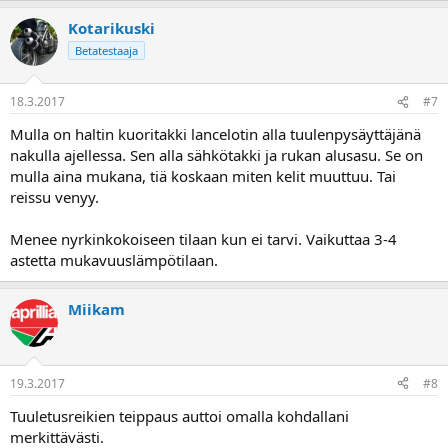
Kotarikuski
Betatestaaja
18.3.2017
#7
Mulla on haltin kuoritakki lancelotin alla tuulenpysäyttäjänä
nakulla ajellessa. Sen alla sähkötakki ja rukan alusasu. Se on
mulla aina mukana, tiä koskaan miten kelit muuttuu. Tai
reissu venyy.
Menee nyrkinkokoiseen tilaan kun ei tarvi. Vaikuttaa 3-4
astetta mukavuuslämpötilaan.
Miikam
19.3.2017
#8
Tuuletusreikien teippaus auttoi omalla kohdallani
merkittävästi.