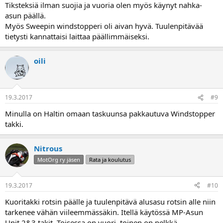
Tiksteksiä ilman suojia ja vuoria olen myös käynyt nahka-
asun päällä.
Myös Sweepin windstopperi oli aivan hyvä. Tuulenpitävää
tietysti kannattaisi laittaa päällimmäiseksi.
oili
19.3.2017
#9
Minulla on Haltin omaan taskuunsa pakkautuva Windstopper
takki.
Nitrous
MotOrg ry jäsen
Rata ja koulutus
19.3.2017
#10
Kuoritakki rotsin päälle ja tuulenpitävä alusasu rotsin alle niin
tarkenee vähän viileemmässäkin. Itellä käytössä MP-Asun
Unit 2&3 takit. Toisessa on vuori, toinen on pelkkä