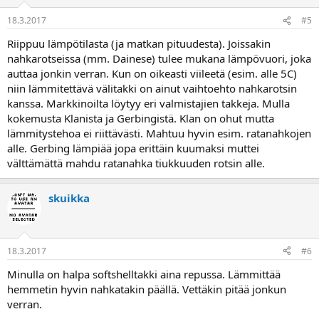
18.3.2017
#5
Riippuu lämpötilasta (ja matkan pituudesta). Joissakin
nahkarotseissa (mm. Dainese) tulee mukana lämpövuori, joka
auttaa jonkin verran. Kun on oikeasti viileetä (esim. alle 5C)
niin lämmitettävä välitakki on ainut vaihtoehto nahkarotsin
kanssa. Markkinoilta löytyy eri valmistajien takkeja. Mulla
kokemusta Klanista ja Gerbingistä. Klan on ohut mutta
lämmitystehoa ei riittävästi. Mahtuu hyvin esim. ratanahkojen
alle. Gerbing lämpiää jopa erittäin kuumaksi muttei
välttämättä mahdu ratanahka tiukkuuden rotsin alle.
skuikka
18.3.2017
#6
Minulla on halpa softshelltakki aina repussa. Lämmittää
hemmetin hyvin nahkatakin päällä. Vettäkin pitää jonkun
verran.