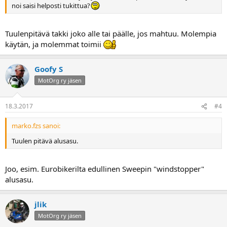
noi saisi helposti tukittua?
Tuulenpitävä takki joko alle tai päälle, jos mahtuu. Molempia
käytän, ja molemmat toimii
Goofy S
MotOrg ry jäsen
18.3.2017
#4
marko.fzs sanoi:
Tuulen pitävä alusasu.
Joo, esim. Eurobikerilta edullinen Sweepin "windstopper"
alusasu.
jlik
MotOrg ry jäsen