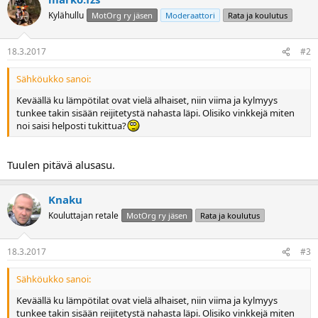
a
j
Kylähullu
MotOrg ry jäsen
Moderaattori
Rata ja koulutus
a
18.3.2017
#2
Sähköukko sanoi:
Keväällä ku lämpötilat ovat vielä alhaiset, niin viima ja kylmyys
tunkee takin sisään reijitetystä nahasta läpi. Olisiko vinkkejä miten
noi saisi helposti tukittua?
Tuulen pitävä alusasu.
Knaku
Kouluttajan retale
MotOrg ry jäsen
Rata ja koulutus
18.3.2017
#3
Sähköukko sanoi:
Keväällä ku lämpötilat ovat vielä alhaiset, niin viima ja kylmyys
tunkee takin sisään reijitetystä nahasta läpi. Olisiko vinkkejä miten