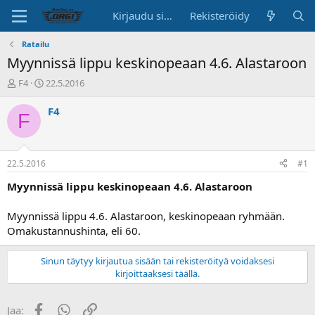
Kirjaudu sisään
Rekisteröidy
Ratailu
Myynnissä lippu keskinopeaan 4.6. Alastaroon
K
A
F4
22.5.2016
e
l
s
o
F4
F
k
i
u
t
s
u
t
s
22.5.2016
#1
e
p
l
ä
Myynnissä lippu keskinopeaan 4.6. Alastaroon
u
i
n
v
Myynnissä lippu 4.6. Alastaroon, keskinopeaan ryhmään.
a
ä
Omakustannushinta, eli 60.
l
o
i
Sinun täytyy kirjautua sisään tai rekisteröityä voidaksesi
t
kirjoittaaksesi täällä.
t
a
Facebook
WhatsApp
Linkki
Jaa:
j