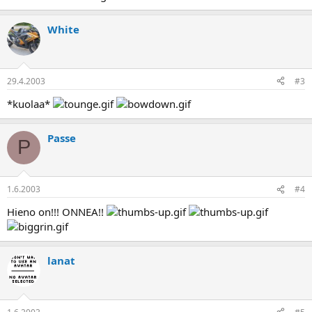
a
White
29.4.2003
#3
*kuolaa*
Passe
P
1.6.2003
#4
Hieno on!!! ONNEA!!
lanat