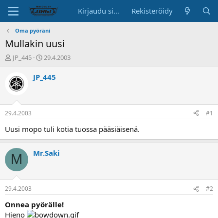
Kirjaudu sisään
Rekisteröidy
Oma pyöräni
Mullakin uusi
K
A
JP_445
29.4.2003
e
l
s
o
JP_445
k
i
u
t
s
u
t
s
29.4.2003
#1
e
p
l
ä
Uusi mopo tuli kotia tuossa pääsiäisenä.
u
i
n
v
Mr.Saki
a
ä
M
l
o
i
t
29.4.2003
#2
t
Onnea pyörälle!
a
Hieno
j