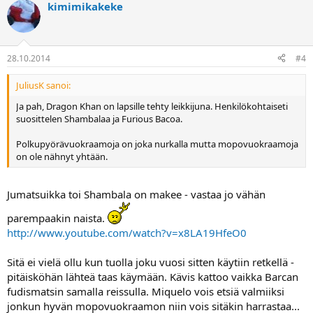
kimimikakeke
28.10.2014
#4
JuliusK sanoi:
Ja pah, Dragon Khan on lapsille tehty leikkijuna. Henkilökohtaiseti
suosittelen Shambalaa ja Furious Bacoa.
Polkupyörävuokraamoja on joka nurkalla mutta mopovuokraamoja
on ole nähnyt yhtään.
Jumatsuikka toi Shambala on makee - vastaa jo vähän
parempaakin naista.
http://www.youtube.com/watch?v=x8LA19HfeO0
Sitä ei vielä ollu kun tuolla joku vuosi sitten käytiin retkellä -
pitäisköhän lähteä taas käymään. Kävis kattoo vaikka Barcan
fudismatsin samalla reissulla. Miquelo vois etsiä valmiiksi
jonkun hyvän mopovuokraamon niin vois sitäkin harrastaa...