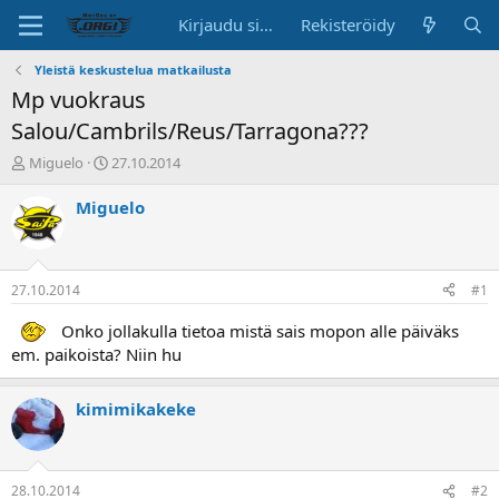
Kirjaudu sisään
Rekisteröidy
Yleistä keskustelua matkailusta
Mp vuokraus
Salou/Cambrils/Reus/Tarragona???
K
A
Miguelo
27.10.2014
e
l
s
o
Miguelo
k
i
u
t
s
u
t
s
27.10.2014
#1
e
p
l
ä
Onko jollakulla tietoa mistä sais mopon alle päiväks
u
i
em. paikoista? Niin hu
n
v
a
ä
l
kimimikakeke
o
i
t
t
28.10.2014
#2