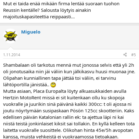
Mut ei taida enää mikään firma lentää suoraan tuohon
Reussin kentälle? Salousta löytyis ainakin
majoituskapasiteettia reippaasti...
Miguelo
1.11.2014
#5
Shambalaan oli tarkotus mennä mut jonossa selvis että yli 2h
oli jonotusaika niin jäi väliin kun jälkikasvu huusi muonaa jne.
Olipahan kunniallinen tapa jättää toi väliin, ei tarvinu
lähtöportilla jänistää..
Mutta asiaan, Placa Europalta löyty alkuasukkaiden avulla
Hertzin MotoRent missä ei sit kuitenkaan ollu ku skopoja
vuokralle ja juurikin sinä päivänä kaikki 300cc: t oli ajossa ni
joutu nöyrtymään susipaskaan Pösön 125cc skootteriin. Kaks
edellisen päivän Katalonian rallin ek: ta ajettua läpi ni kai
niistä teistä jonkinlaiset kiksit sai tollakin. En kyllä kelleen tota
laitetta vuokralle suosittele. Olikohan hinta 45e/5h avopotan
kanssa, muista vehkeistä ei vuokraamossa tietoakaan.