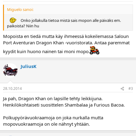
a
j
Miguelo sanoi:
a
Onko jollakulla tietoa mistä sais mopon alle päiväks em.
paikoista? Niin hu
Mopoista en tiedä mutta käy ihmeessä kokeilemassa Saloun
Port Aventuran Dragon Khan -vuoristorata. Antaa paremmat
kyydit kuin huono nainen tai moni mopo.
JuliusK
28.10.2014
#3
Ja pah, Dragon Khan on lapsille tehty leikkijuna.
Henkilökohtaiseti suosittelen Shambalaa ja Furious Bacoa.
Polkupyörävuokraamoja on joka nurkalla mutta
mopovuokraamoja on ole nähnyt yhtään.