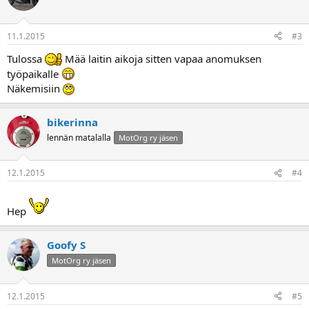
11.1.2015
#3
Tulossa
Mää laitin aikoja sitten vapaa anomuksen
työpaikalle
Näkemisiin
bikerinna
lennän matalalla
MotOrg ry jäsen
12.1.2015
#4
Hep
Goofy S
MotOrg ry jäsen
12.1.2015
#5