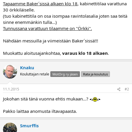
Tapaamme Baker´sissä alkaen klo 18
, kabinettitilaa varattuna
a
30 örkkiläiselle.
(tuo kabinettitila on osa isompaa ravintolasalia joten saa teitä
sinne enemmänkin tulla...)
Tunnussana varattuun tilaamme on "Örkki".
Nähdään messuilla ja viimeistään Baker´sissä!!!
Muokattu aloitusajankohtaa,
varaus klo 18 alkaen
.
Knaku
Kouluttajan retale
MotOrg ry jäsen
Rata ja koulutus
11.1.2015
#2
Jokohan sitä tänä vuonna ehtis mukaan...?
Pakko laittaa anomusta iltavapaasta.
Smurffis