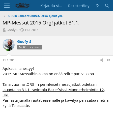
Kirjaudu sisään
Rekisteröidy
.ORGin kokoontumiset, letka-ajelut ym.
MP-Messut 2015 Org! jatkot 31.1.
K
A
Goofy S
11.1.2015
e
l
s
o
Goofy S
k
i
MotOrg ry jäsen
u
t
s
u
t
s
11.1.2015
#1
e
p
l
ä
Ajokausi lähestyy!
u
i
2015 MP-Messuihin aikaa on enää reilut pari viikkoa.
n
v
a
ä
Tänä vuonna .ORG!:n perinteiset messujatkot pidetään
l
o
lauantaina 31.1. ravintola Baker´sissä Mannerheimintie 12,
i
Hki.
t
Pasilasta junalla rautatieasemalle ja kävelyä pari sataa metriä,
t
kyllä Te osaatte.
a
j