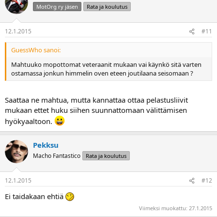
MotOrg ry jäsen
Rata ja koulutus
12.1.2015
#11
GuessWho sanoi:
Mahtuuko mopottomat veteraanit mukaan vai käynkö sitä varten
ostamassa jonkun himmelin oven eteen joutilaana seisomaan ?
Saattaa ne mahtua, mutta kannattaa ottaa pelastusliivit
mukaan ettet huku siihen suunnattomaan välittämisen
hyökyaaltoon.
Pekksu
Macho Fantastico
Rata ja koulutus
12.1.2015
#12
Ei taidakaan ehtiä
Viimeksi muokattu:
27.1.2015