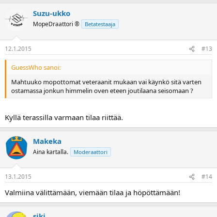
Suzu-ukko
MopeDraattori ®
Betatestaaja
12.1.2015
#13
GuessWho sanoi:
Mahtuuko mopottomat veteraanit mukaan vai käynkö sitä varten
ostamassa jonkun himmelin oven eteen joutilaana seisomaan ?
Kyllä terassilla varmaan tilaa riittää.
Makeka
Aina kartalla.
Moderaattori
13.1.2015
#14
Valmiina välittämään, viemään tilaa ja höpöttämään!
siki