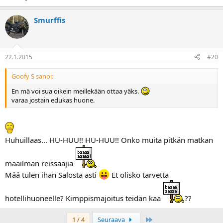
Smurffis
22.1.2015
#20
Goofy S sanoi:
En mä voi sua oikein meillekään ottaa yäks.
varaa jostain edukas huone.
Huhuillaas... HU-HUU!! HU-HUU!! Onko muita pitkän matkan
maailman reissaajia
Mää tulen ihan Salosta asti
Et olisko tarvetta
hotellihuoneelle? Kimppismajoitus teidän kaa
??
Last
1 / 4
Seuraava