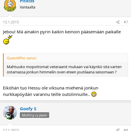
Pitkiss
Vantaalta
12.1.2015
#7
Jebou! Mä ainakin pyrin kaikin keinoin pääsemään paikalle
GuessWho sanoi:
Mahtuuko mopottomat veteraanit mukaan vai käynkö sitä varten
ostamassa jonkun himmelin oven eteen joutilaana seisomaan ?
Eiköhän tuo Hessu ole viksuna miehenä jonkun
nurkkapöydän varannu teille outolinnuille..
Goofy S
MotOrg ry jäsen
12.1.2015
#8