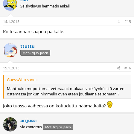
Seiskytluvun hemmetin enkeli
14.1.2015
#15
Koitetaanhan saapua paikalle.
ttuttu
MotOrg ry jäsen
15.1.2015
#16
GuessWho sanoi:
Mahtuuko mopottomat veteraanit mukaan vai käynkö sitä varten
ostamassa jonkun himmelin oven eteen joutilaana seisomaan ?
Joko tuossa vaiheessa on kotiuduttu häämatkalta?
arijussi
vio contortus
MotOrg ry jäsen