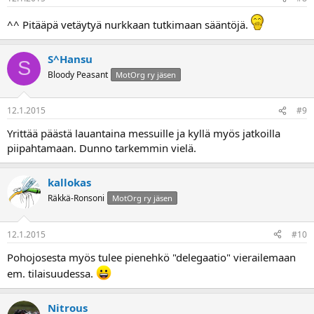
^^ Pitääpä vetäytyä nurkkaan tutkimaan sääntöjä.
S^Hansu
S
Bloody Peasant
MotOrg ry jäsen
12.1.2015
#9
Yrittää päästä lauantaina messuille ja kyllä myös jatkoilla
piipahtamaan. Dunno tarkemmin vielä.
kallokas
Räkkä-Ronsoni
MotOrg ry jäsen
12.1.2015
#10
Pohojosesta myös tulee pienehkö "delegaatio" vierailemaan
em. tilaisuudessa.
Nitrous