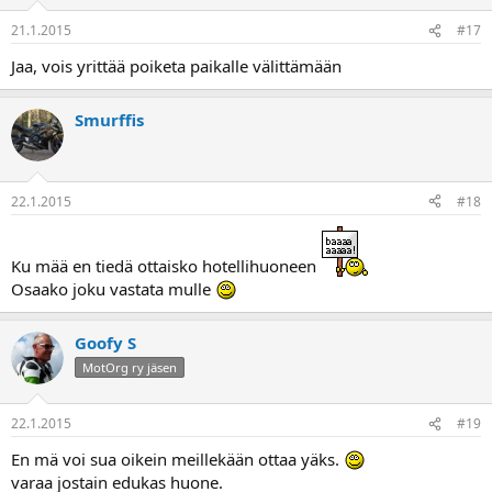
21.1.2015
#17
Jaa, vois yrittää poiketa paikalle välittämään
Smurffis
22.1.2015
#18
Ku mää en tiedä ottaisko hotellihuoneen
Osaako joku vastata mulle
Goofy S
MotOrg ry jäsen
22.1.2015
#19
En mä voi sua oikein meillekään ottaa yäks.
varaa jostain edukas huone.