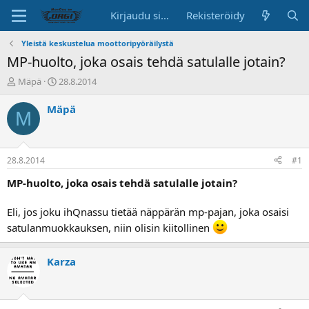
Kirjaudu sisään
Rekisteröidy
Yleistä keskustelua moottoripyöräilystä
MP-huolto, joka osais tehdä satulalle jotain?
K
A
Mäpä
28.8.2014
e
l
s
o
Mäpä
M
k
i
u
t
s
u
t
s
28.8.2014
#1
e
p
l
ä
MP-huolto, joka osais tehdä satulalle jotain?
u
i
n
v
Eli, jos joku ihQnassu tietää näppärän mp-pajan, joka osaisi
a
ä
satulanmuokkauksen, niin olisin kiitollinen
l
o
i
Karza
t
t
a
j