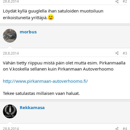
28.8.2014
#2
a
Löydät kyllä guuglella ihan satuloiden muotoiluun
erikoistuneita yrittäjiä.
morbus
28.8.2014
#3
Vähän tietty riippuu mistä päin olet mutta esim. Pirkanmaalla
on V.koskella sellanen kuin Pirkanmaan Autoverhoomo
http://www.pirkanmaan-autoverhoomo.fi/
Tekee satulastas millaisen vaan haluat.
Rekkamasa
28.8.2014
#4