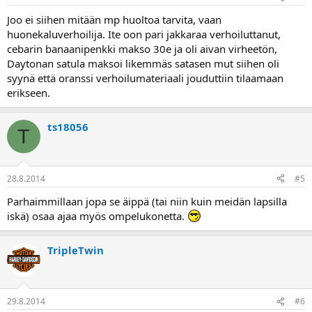
Joo ei siihen mitään mp huoltoa tarvita, vaan
huonekaluverhoilija. Ite oon pari jakkaraa verhoiluttanut,
cebarin banaanipenkki makso 30e ja oli aivan virheetön,
Daytonan satula maksoi likemmäs satasen mut siihen oli
syynä että oranssi verhoilumateriaali jouduttiin tilaamaan
erikseen.
ts18056
T
28.8.2014
#5
Parhaimmillaan jopa se äippä (tai niin kuin meidän lapsilla
iskä) osaa ajaa myös ompelukonetta.
TripleTwin
29.8.2014
#6