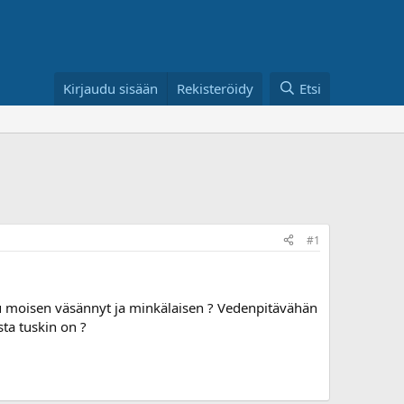
Kirjaudu sisään
Rekisteröidy
Etsi
#1
ku moisen väsännyt ja minkälaisen ? Vedenpitävähän
ista tuskin on ?