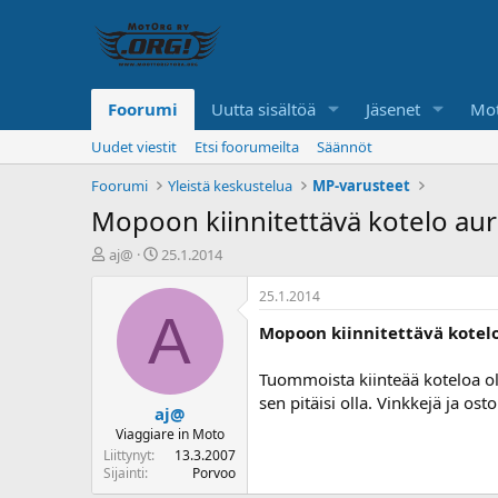
Foorumi
Uutta sisältöä
Jäsenet
Mot
Uudet viestit
Etsi foorumeilta
Säännöt
Foorumi
Yleistä keskustelua
MP-varusteet
Mopoon kiinnitettävä kotelo aur
K
A
aj@
25.1.2014
e
l
s
o
25.1.2014
k
i
A
Mopoon kiinnitettävä kotelo
u
t
s
u
t
s
Tuommoista kiinteää koteloa ol
e
p
sen pitäisi olla. Vinkkejä ja ost
aj@
l
ä
u
i
Viaggiare in Moto
n
v
Liittynyt
13.3.2007
a
ä
Sijainti
Porvoo
l