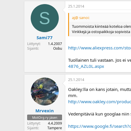
o
25.1.2014
i
S
t
aj@ sanoi:
t
a
Tuommoista kiinteää koteloa olen 
j
Vinkkejä ja ostopaikkoja sopivista "
a
Sami77
Liittynyt
1.4.2007
http://www.aliexpress.com/st
Sijainti
Oobu
Tuollainen tuli vastaan. Jos ei
4876_AZL0L.aspx
25.1.2014
Oakley:lla on kans jotain, mutta
mm.
http://www.oakley.com/produ
Mrvexin
Vedenpitäviä kun googlaa niin s
MotOrg ry jäsen
Liittynyt
4.4.2009
https://www.google.fi/sea
Sijainti
Tampere