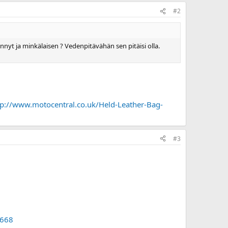
#2
nyt ja minkälaisen ? Vedenpitävähän sen pitäisi olla.
tp://www.motocentral.co.uk/Held-Leather-Bag-
#3
=668