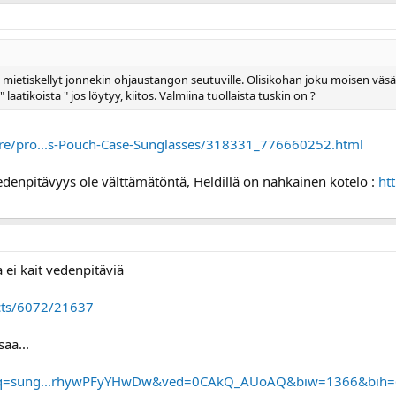
mietiskellyt jonnekin ohjaustangon seutuville. Olisikohan joku moisen väsän
 laatikoista " jos löytyy, kiitos. Valmiina tuollaista tuskin on ?
ore/pro...s-Pouch-Case-Sunglasses/318331_776660252.html
 vedenpitävyys ole välttämätöntä, Heldillä on nahkainen kotelo :
ht
 ei kait vedenpitäviä
cts/6072/21637
aa...
rch?q=sung...rhywPFyYHwDw&ved=0CAkQ_AUoAQ&biw=1366&bih