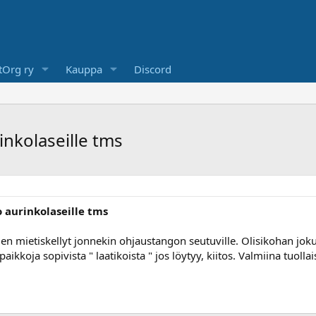
Org ry
Kauppa
Discord
inkolaseille tms
 aurinkolaseille tms
en mietiskellyt jonnekin ohjaustangon seutuville. Olisikohan jo
opaikkoja sopivista " laatikoista " jos löytyy, kiitos. Valmiina tuolla