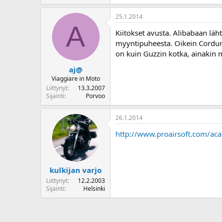
25.1.2014
A
Kiitokset avusta. Alibabaan läh
myyntipuheesta. Oikein Cordu
on kuin Guzzin kotka, ainakin 
aj@
Viaggiare in Moto
Liittynyt
13.3.2007
Sijainti
Porvoo
26.1.2014
http://www.proairsoft.com/ac
kulkijan varjo
Liittynyt
12.2.2003
Sijainti
Helsinki