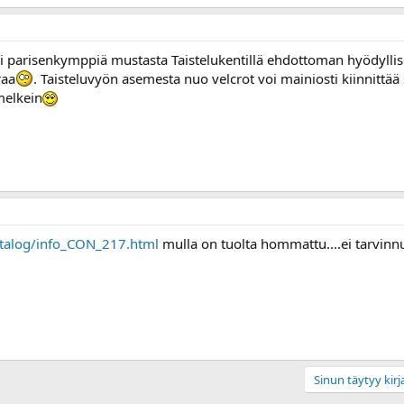
ti parisenkymppiä mustasta Taistelukentillä ehdottoman hyödyllis
raa
. Taisteluvyön asemesta nuo velcrot voi mainiosti kiinnittää 
melkein
atalog/info_CON_217.html
mulla on tuolta hommattu....ei tarvinnut
Sinun täytyy kirja