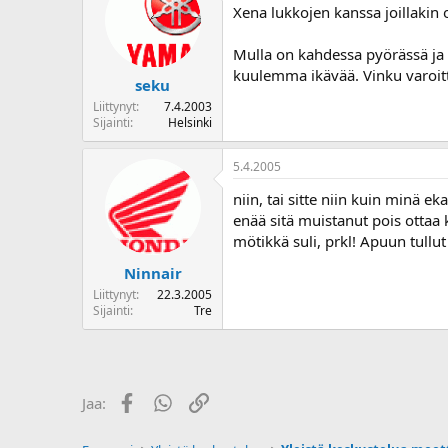
Xena lukkojen kanssa joillakin
Mulla on kahdessa pyörässä ja 
kuulemma ikävää. Vinku varoitt
seku
Liittynyt
7.4.2003
Sijainti
Helsinki
5.4.2005
niin, tai sitte niin kuin minä e
enää sitä muistanut pois ottaa 
mötikkä suli, prkl! Apuun tullut
Ninnair
Liittynyt
22.3.2005
Sijainti
Tre
Facebook
WhatsApp
Linkki
Jaa: