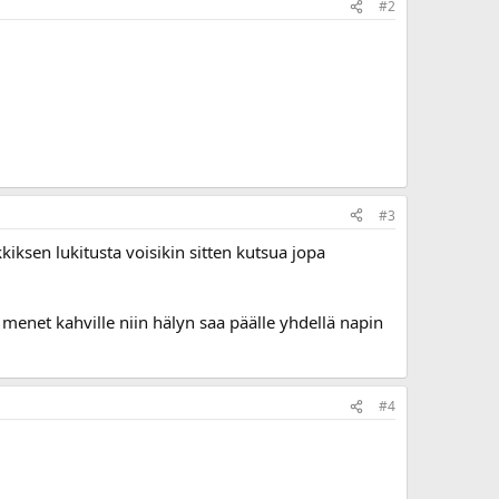
#2
#3
kiksen lukitusta voisikin sitten kutsua jopa
menet kahville niin hälyn saa päälle yhdellä napin
#4