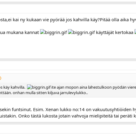
sta,ei kai ny kukaan vie pyörää jos kahvilla käy?Pitää olla aika h
tjua mukana kannat
käyttäjät kertokaa
s käy kahvilla.
ite ajan mopon aina lähestulkoon pyödän viereen, 
tään. onhan mulla sitten kiljuva jarrulevylukko..
itsekin funtsinut. Esim. Xenan lukko no:14 on vakuutusyhtiöiden 
stakin. Onko tästä lukosta jotain vahvoja mielipiteitä tai perät