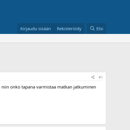
Kirjaudu sisään
Rekisteröidy
Etsi
#1
se, niin onko tapana varmistaa matkan jatkuminen