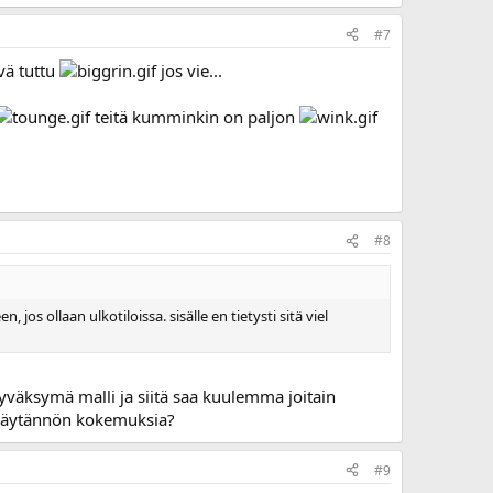
#7
yvä tuttu
jos vie...
teitä kumminkin on paljon
#8
jos ollaan ulkotiloissa. sisälle en tietysti sitä viel
hyväksymä malli ja siitä saa kuulemma joitain
i käytännön kokemuksia?
#9