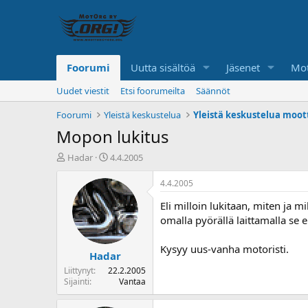
Foorumi
Uutta sisältöä
Jäsenet
Mot
Uudet viestit
Etsi foorumeilta
Säännöt
Foorumi
Yleistä keskustelua
Yleistä keskustelua moot
Mopon lukitus
K
A
Hadar
4.4.2005
e
l
s
o
4.4.2005
k
i
Eli milloin lukitaan, miten ja
u
t
s
u
omalla pyörällä laittamalla se 
t
s
e
p
Kysyy uus-vanha motoristi.
Hadar
l
ä
u
i
Liittynyt
22.2.2005
n
v
Sijainti
Vantaa
a
ä
l