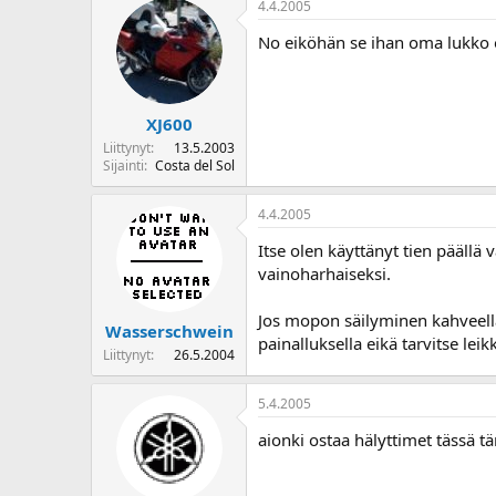
4.4.2005
o
i
No eiköhän se ihan oma lukko 
t
t
a
j
XJ600
a
Liittynyt
13.5.2003
Sijainti
Costa del Sol
4.4.2005
Itse olen käyttänyt tien päällä
vainoharhaiseksi.
Jos mopon säilyminen kahveella 
Wasserschwein
painalluksella eikä tarvitse leik
Liittynyt
26.5.2004
5.4.2005
aionki ostaa hälyttimet tässä 