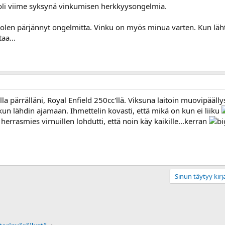
 oli viime syksynä vinkumisen herkkyysongelmia.
olen pärjännyt ongelmitta. Vinku on myös minua varten. Kun lähte
aa...
kalla pärrälläni, Royal Enfield 250cc'llä. Viksuna laitoin muovipää
kun lähdin ajamaan. Ihmettelin kovasti, että mikä on kun ei liiku
 herrasmies virnuillen lohdutti, että noin käy kaikille...kerran
Sinun täytyy kirja