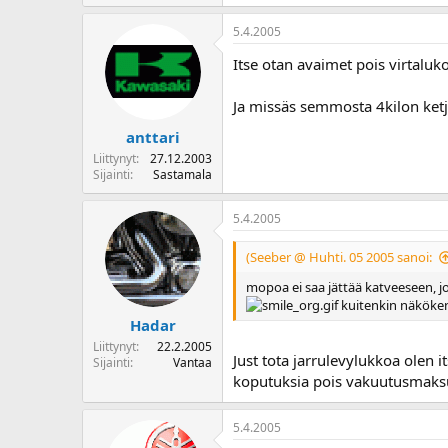
5.4.2005
Itse otan avaimet pois virtaluko
Ja missäs semmosta 4kilon ke
anttari
Liittynyt
27.12.2003
Sijainti
Sastamala
5.4.2005
(Seeber @ Huhti. 05 2005 sanoi:
mopoa ei saa jättää katveeseen, jo
kuitenkin näkökent
Hadar
Liittynyt
22.2.2005
Just tota jarrulevylukkoa olen 
Sijainti
Vantaa
koputuksia pois vakuutusmaksui
5.4.2005