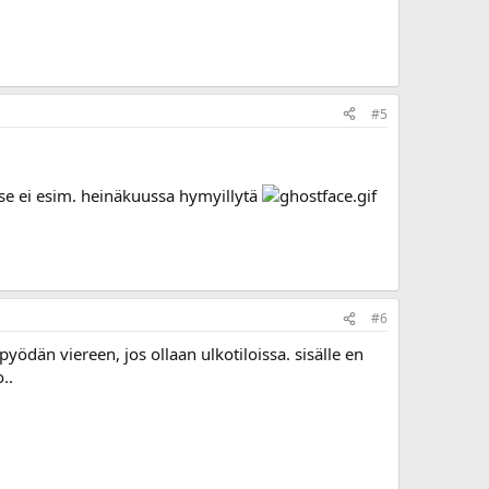
#5
.. se ei esim. heinäkuussa hymyillytä
#6
ödän viereen, jos ollaan ulkotiloissa. sisälle en
..