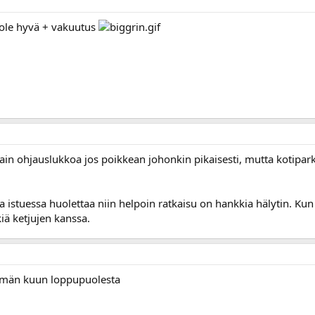
ole hyvä + vakuutus
 vain ohjauslukkoa jos poikkean johonkin pikaisesti, mutta kotipark
istuessa huolettaa niin helpoin ratkaisu on hankkia hälytin. Kun 
kiä ketjujen kanssa.
tämän kuun loppupuolesta