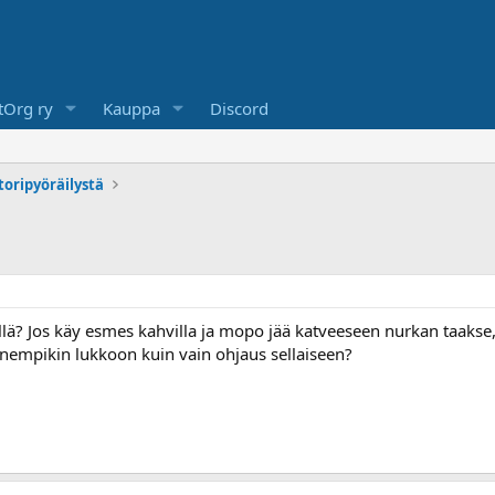
Org ry
Kauppa
Discord
toripyöräilystä
 millä? Jos käy esmes kahvilla ja mopo jää katveeseen nurkan taak
enempikin lukkoon kuin vain ohjaus sellaiseen?