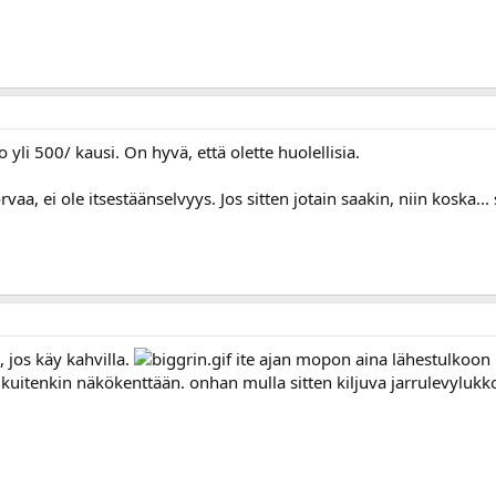
yli 500/ kausi. On hyvä, että olette huolellisia.
rvaa, ei ole itsestäänselvyys. Jos sitten jotain saakin, niin koska.
 jos käy kahvilla.
ite ajan mopon aina lähestulkoon py
kuitenkin näkökenttään. onhan mulla sitten kiljuva jarrulevylukko