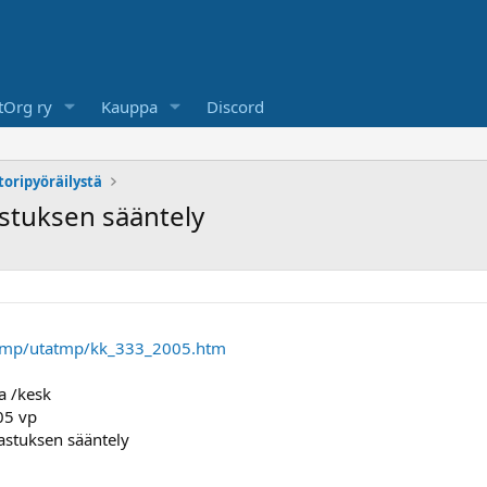
Org ry
Kauppa
Discord
toripyöräilystä
stuksen sääntely
tatmp/utatmp/kk_333_2005.htm
a /kesk
05 vp
astuksen sääntely