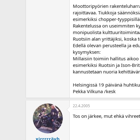
o
Moottoripyörien rakenteluharr
i
rajoittavaa. Tiukkoja säännöksiä
t
esimerkiksi chopper-tyyppisill
t
Rakentelussa on useimmiten kys
a
monipuolista kulttuuritoimintaa
j
a
Ruotsiin alan yrittäjiksi, koska 
Edellä olevan perusteella ja e
kysymyksen:
Millaisiin toimiin hallitus aik
esimerkiksi Ruotsin ja Ison-Bri
kannustetaan nuoria kehittävän
Helsingissä 19 päivänä huhtik
Pekka Vilkuna /kesk
22.4.2005
Tos on järkee, mut ehkä vihreet,
xjrrrrräyh