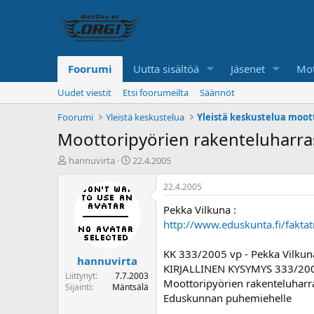
Foorumi
Uutta sisältöä
Jäsenet
Mot
Uudet viestit
Etsi foorumeilta
Säännöt
Foorumi
Yleistä keskustelua
Yleistä keskustelua moot
Moottoripyörien rakenteluharra
K
A
hannuvirta
22.4.2005
e
l
s
o
22.4.2005
k
i
Pekka Vilkuna :
u
t
s
u
http://www.eduskunta.fi/fak
t
s
e
p
KK 333/2005 vp - Pekka Vilkun
hannuvirta
l
ä
KIRJALLINEN KYSYMYS 333/20
u
i
Liittynyt
7.7.2003
Moottoripyörien rakenteluharr
n
v
Sijainti
Mäntsälä
Eduskunnan puhemiehelle
a
ä
l