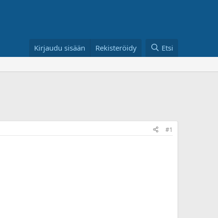
Kirjaudu sisään
Rekisteröidy
Etsi
#1