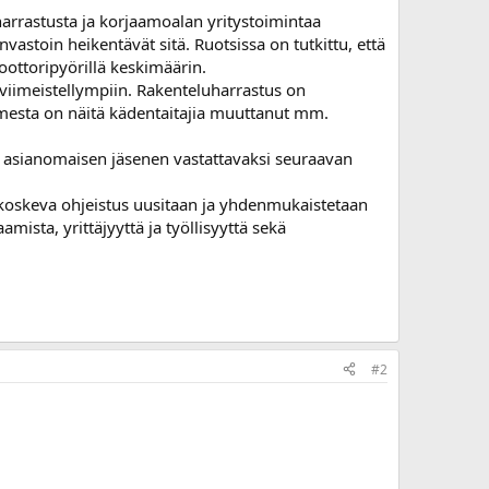
rrastusta ja korjaamoalan yritystoimintaa
nvastoin heikentävät sitä. Ruotsissa on tutkittu, että
ottoripyörillä keskimäärin.
viimeistellympiin. Rakenteluharrastus on
uomesta on näitä kädentaitajia muuttanut mm.
on asianomaisen jäsenen vastattavaksi seuraavan
ua koskeva ohjeistus uusitaan ja yhdenmukaistetaan
ista, yrittäjyyttä ja työllisyyttä sekä
#2