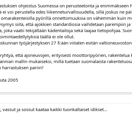
astuksen ohjeistus Suomessa on perusteetonta ja enimmäkseen ha
 ei voi perustella edes liikenneturvallisuudella, sillä joskus ne päi
ä omarakenteisilla pyörillä onnettomuuksia on vähemmän kuin mo
ymys siitä, että ajokkien standardiosia vaihdetaan parempiin ja 
, joka vaatii tekijältään kädentaitoja sekä laajaa tietopohjaa. S
toimintaedellytyksiä täällä ei ole ollut.
duskunnan työjärjestyksen 27 §:ään viitaten esitän valtioneuvost
oo ryhtyä, että ajoneuvojen, erityisesti moottoripyörien, rakentel
tannian mallin mukaiseksi, millä tuetaan suomalaista rakenteluosaam
 harrastuksen pariin?
uuta 2005
 vassut ja sossut kaataa kaikki tuonkaltaiset idikset...