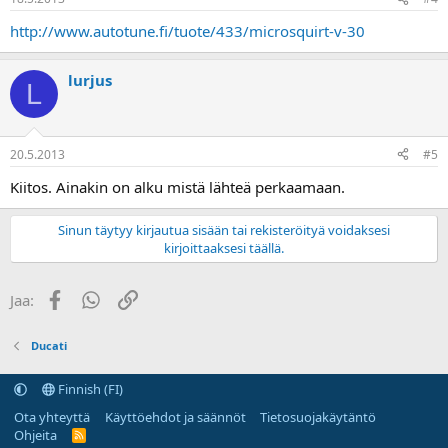
http://www.autotune.fi/tuote/433/microsquirt-v-30
lurjus
L
20.5.2013
#5
Kiitos. Ainakin on alku mistä lähteä perkaamaan.
Sinun täytyy kirjautua sisään tai rekisteröityä voidaksesi
kirjoittaaksesi täällä.
Facebook
WhatsApp
Linkki
Jaa:
Ducati
Finnish (FI)
Ota yhteyttä
Käyttöehdot ja säännöt
Tietosuojakäytäntö
Ohjeita
R