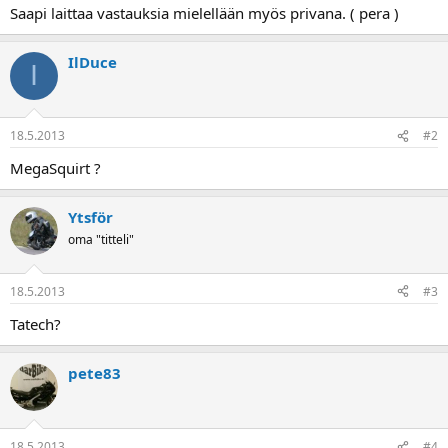
Saapi laittaa vastauksia mielellään myös privana. ( pera )
IlDuce
I
18.5.2013
#2
MegaSquirt ?
Ytsför
oma "titteli"
18.5.2013
#3
Tatech?
pete83
18.5.2013
#4