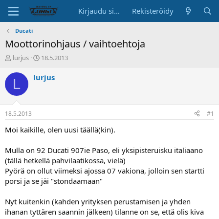
Kirjaudu sisään
Rekisteröidy
Ducati
Moottorinohjaus / vaihtoehtoja
K
A
lurjus
18.5.2013
e
l
s
o
lurjus
L
k
i
u
t
s
u
t
s
18.5.2013
#1
e
p
l
ä
Moi kaikille, olen uusi täällä(kin).
u
i
n
v
Mulla on 92 Ducati 907ie Paso, eli yksipisteruisku italiaano
a
ä
(tällä hetkellä pahvilaatikossa, vielä)
l
Pyörä on ollut viimeksi ajossa 07 vakiona, jolloin sen startti
o
porsi ja se jäi "stondaamaan"
i
t
t
Nyt kuitenkin (kahden yrityksen perustamisen ja yhden
a
ihanan tyttären saannin jälkeen) tilanne on se, että olis kiva
j