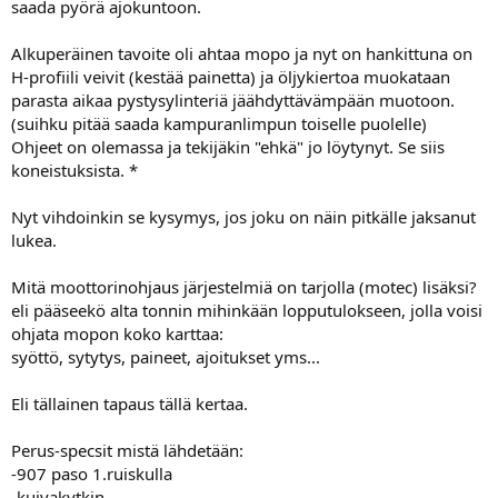
saada pyörä ajokuntoon.
a
Alkuperäinen tavoite oli ahtaa mopo ja nyt on hankittuna on
H-profiili veivit (kestää painetta) ja öljykiertoa muokataan
parasta aikaa pystysylinteriä jäähdyttävämpään muotoon.
(suihku pitää saada kampuranlimpun toiselle puolelle)
Ohjeet on olemassa ja tekijäkin "ehkä" jo löytynyt. Se siis
koneistuksista. *
Nyt vihdoinkin se kysymys, jos joku on näin pitkälle jaksanut
lukea.
Mitä moottorinohjaus järjestelmiä on tarjolla (motec) lisäksi?
eli pääseekö alta tonnin mihinkään lopputulokseen, jolla voisi
ohjata mopon koko karttaa:
syöttö, sytytys, paineet, ajoitukset yms...
Eli tällainen tapaus tällä kertaa.
Perus-specsit mistä lähdetään:
-907 paso 1.ruiskulla
-kuivakytkin