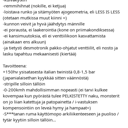
-remmihihnat (nokille, ei ketjua)
-loistava runko ja sitämyöten ajogeometria, eli LESS IS LESS
(otetaan mutkissa muut kiinni =)
-kunnon veivit ja hyvä jäähdytys männille
-ei porausta, ei laakerointia (kone on priimakondiksessa)
-ei kansimuutoksia, eli ei venttiilikoon kasvattamista
(ainakaan ens alkuun)
-ja tietysti desmotronik pakko-ohjatut venttiilit, eli nosto ja
lasku tapahtuu mekaanisesti (kiertää)
Tavoitteena:
+150hv ysisatasesta italian twinistä 0,8-1,5 bar
(japanialaisethan kyykkää sitten väännöstä)
-stripille silloin tällöin
-0-200kmh mahdollisimman nopeasti (ei tarvi kulkee
kovempaa kun pyörästä tulee PELKISTETTY naku, monsterit
on jo liian katettuja ja patopainetta / i-vastuksen
kompensointiin on leveä hymy ja hampaat=)
-S***tanan ruma käyttömopo arkiliikenteeseen ja puoliso /
tytär kyytiin silloin tällöin...