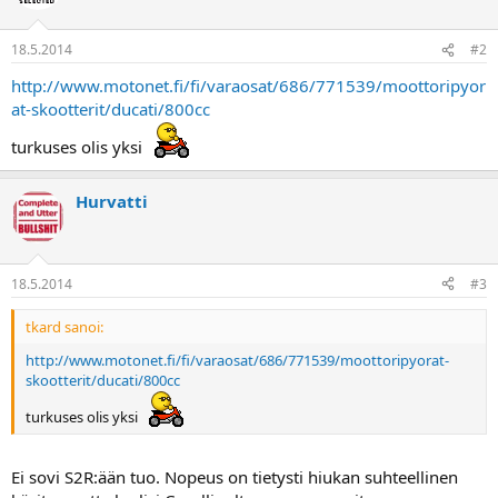
a
18.5.2014
#2
http://www.motonet.fi/fi/varaosat/686/771539/moottoripyor
at-skootterit/ducati/800cc
turkuses olis yksi
Hurvatti
18.5.2014
#3
tkard sanoi:
http://www.motonet.fi/fi/varaosat/686/771539/moottoripyorat-
skootterit/ducati/800cc
turkuses olis yksi
Ei sovi S2R:ään tuo. Nopeus on tietysti hiukan suhteellinen