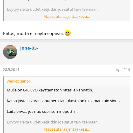
Löytyy sieltä uudet ketjutkin jos satut tarvitsemaan.
Napsauta laajentaaksesi...
Lähden huomenna reissuun, joten ilmoittele nopsaan jos tarvitset
vielä täksi viikonlopuksi.
Kiitos, mutta ei näytä sopivan.
Jone-83-
28.5.2014
#14
wanico sanoi:
Mulla on 848 EVO käyttämätön ratas ja kannatin.
Katso jostain varaosanumero taulukosta onko samat kuin sinulla.
Laita privaa jos nuo sopii sun mopottiin.
Löytyy sieltä uudet ketjutkin jos satut tarvitsemaan.
Napsauta laajentaaksesi...
Lähden huomenna reissuun, joten ilmoittele nopsaan jos tarvitset