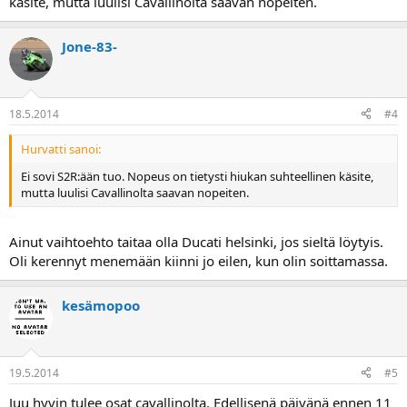
käsite, mutta luulisi Cavallinolta saavan nopeiten.
Jone-83-
18.5.2014
#4
Hurvatti sanoi:
Ei sovi S2R:ään tuo. Nopeus on tietysti hiukan suhteellinen käsite,
mutta luulisi Cavallinolta saavan nopeiten.
Ainut vaihtoehto taitaa olla Ducati helsinki, jos sieltä löytyis.
Oli kerennyt menemään kiinni jo eilen, kun olin soittamassa.
kesämopoo
19.5.2014
#5
Juu hyvin tulee osat cavallinolta. Edellisenä päivänä ennen 11