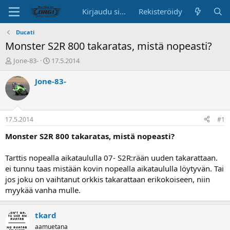
Kirjaudu sisään
Rekisteröidy
Ducati
Monster S2R 800 takaratas, mistä nopeasti?
K
A
Jone-83-
17.5.2014
e
l
s
o
Jone-83-
k
i
u
t
s
u
t
s
17.5.2014
#1
e
p
l
ä
Monster S2R 800 takaratas, mistä nopeasti?
u
i
n
v
Tarttis nopealla aikataululla 07- S2R:rään uuden takarattaan.
a
ä
ei tunnu taas mistään kovin nopealla aikataululla löytyvän. Tai
l
jos joku on vaihtanut orkkis takarattaan erikokoiseen, niin
o
myykää vanha mulle.
i
t
t
tkard
a
j
aamuetana