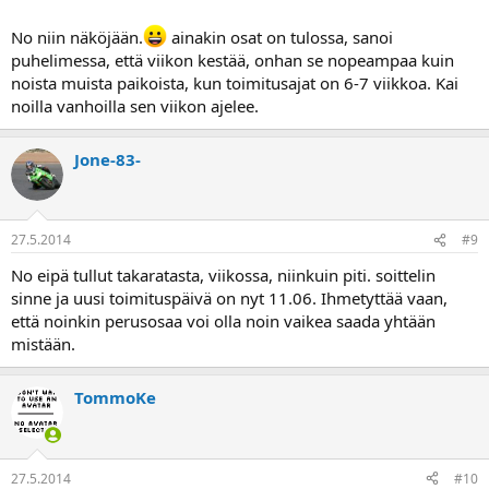
No niin näköjään.
ainakin osat on tulossa, sanoi
puhelimessa, että viikon kestää, onhan se nopeampaa kuin
noista muista paikoista, kun toimitusajat on 6-7 viikkoa. Kai
noilla vanhoilla sen viikon ajelee.
Jone-83-
27.5.2014
#9
No eipä tullut takaratasta, viikossa, niinkuin piti. soittelin
sinne ja uusi toimituspäivä on nyt 11.06. Ihmetyttää vaan,
että noinkin perusosaa voi olla noin vaikea saada yhtään
mistään.
TommoKe
27.5.2014
#10