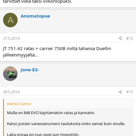
tarvitset vielä täksi viikonlopuksi.
Anomatopoe
A
27.5.2014
#12
JT 751.42 ratas + carrier 750B miltä tahansa Duellin
jälleenmyyjältä...
Jone-83-
28.5.2014
#13
wanico sanoi:
Mulla on 848 EVO käyttämätön ratas ja kannatin.
Katso jostain varaosanumero taulukosta onko samat kuin sinulla.
Laita privaa jos nuo sopii sun mopottiin.